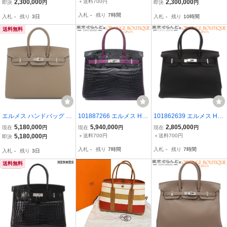
デンヌ ハンドバッグ◆ゴ
ブラック 黒 シルバー金具
ーラン ハンド バッグ □Q
2,300,000
＋送料700円
2,300,000
即決
円
即決
円
ールド金具 □A刻印 ブラ
アルデンヌ スターマーク
刻印 シルバー 金具 Birkin
入札
-
残り
7時間
入札
-
残り
3日
入札
-
残り
10時間
ック 黒
ハンドバッグ レディース
90337799
送料無料
エルメス ハンドバッグ バ
101887266 エルメス HE
101862639 エルメス HE
ーキン バーキン25 セリエ
RMES バーキン30 バイカ
RMES バーキン 30 □M刻
5,180,000
5,940,000
2,805,000
現在
円
現在
円
現在
円
外縫い ヴォーエプソン グ
ラー □H刻印 ブラックxヴ
印 ブラック 黒 シルバー
5,180,000
＋送料700円
＋送料700円
即決
円
レー エトゥープ グレージ
ァイオレット シルバー金
金具 トゴ ハンドバッグ
入札
-
残り
7時間
入札
-
残り
7時間
入札
-
残り
3日
ュ B
具 ニロティカス ハンドバ
レディース
ッグ レディース
送料無料