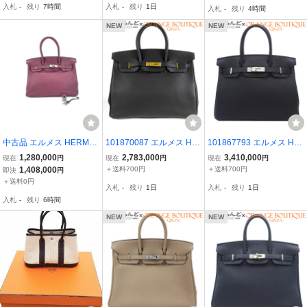
入札
-
残り
7時間
入札
-
残り
1日
入札
-
残り
4時間
ンドバッグ レディース
ース 展示未使用
ャーム B刻印 キーホルダ
ー ブラック
NEW
NEW
中古品 エルメス HERME
101870087 エルメス HE
101867793 エルメス HE
S トリヨン バーキン30 ハ
RMES バーキン 35 □F刻
RMES バーキン30 X刻印
1,280,000
2,783,000
3,410,000
現在
円
現在
円
現在
円
ンドバッグ ピンク WS31
印 ブラック 黒 ゴールド
ブラック シルバー金具 ト
1,408,000
＋送料700円
＋送料700円
即決
円
965【中古】
金具 トゴ ハンドバッグ
ゴ 2016年 ハンドバッグ
＋送料0円
入札
-
残り
1日
入札
-
残り
1日
レディース
レディース
入札
-
残り
6時間
NEW
NEW