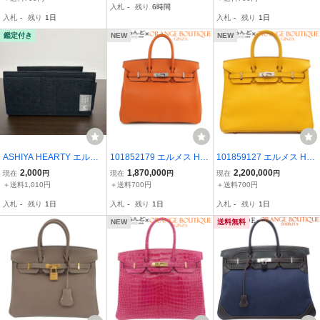
入札
-
残り
6時間
エプソン ハンドバッグ レ
印 ハンドバッグ トートバ
金具 エプソン ハンドバッ
入札
-
残り
1日
入札
-
残り
1日
ディース
ッグ 40802194035【アラ
グ レディース
モード】
鑑定付き
NEW
NEW
ASHIYA HEARTY エルメ
101852179 エルメス HE
101859127 エルメス HE
ス バーキン25用 インバッ
RMES バーキン 25 □J刻
RMES バーキン25 □I刻印
2,000
1,870,000
2,200,000
現在
円
現在
円
現在
円
グ ブラック
印 オレンジ シルバー金具
ジョーヌ シルバー金具 エ
＋送料1,010円
＋送料700円
＋送料700円
スイフト ハンドバッグ レ
プソン ハンドバッグ レデ
入札
-
残り
1日
入札
-
残り
1日
入札
-
残り
1日
ディース
ィース
NEW
送料無料