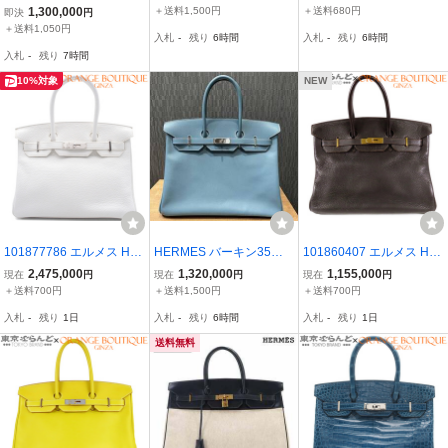
なシェーブル 本革 ハ
ック／□K刻印 バッグ／鑑
ケリー25 黒 外縫い/ゴー
1,300,000
＋送料1,500円
＋送料680円
即決
円
ンドバッグ ブラック
定書付き
ルド金具 C 美品 バッグ
＋送料1,050円
入札
-
残り
6時間
入札
-
残り
6時間
黒 鑑定済
入札
-
残り
7時間
10%対象
NEW
101877786 エルメス HE
HERMES バーキン35／
101860407 エルメス HE
RMES バーキン30 T刻印
ヴォー・エプソン／ブル
RMES バーキン 35 □E刻
2,475,000
1,320,000
1,155,000
現在
円
現在
円
現在
円
ホワイト シルバー金具 ト
ー／M刻印 バッグ／鑑
印 エベンヌ ゴールド金具
＋送料700円
＋送料1,500円
＋送料700円
リヨンクレマンス 2015年
定書付き／カデナ クロ
トリヨン ハンドバッグ レ
入札
-
残り
1日
入札
-
残り
6時間
入札
-
残り
1日
ハンドバッグ レディース
シェット欠品
ディース
送料無料