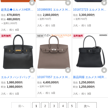
超美品◆エルメスHERME
101886081 エルメス HE
101872723 エルメス HE
SガーデンパーティTTPM
RMES バーキン 25 □K刻
RMES バーキン25 Y刻印
479,800
2,860,000
3,300,000
現在
円
現在
円
現在
円
ハンドバッグGardenPart
印 トゥルティエールグレ
ブルーニュイ シルバー金
480,000
＋送料700円
＋送料700円
即決
円
yミニハンドバッグトワル
ー シルバー金具 トゴ ハ
具 トゴ 2020年 ハンドバ
＋送料1,000円
入札
-
残り
1日
入札
-
残り
1日
アッシュ×レザー□H
ンドバッグ レディース
ッグ レディース
入札
-
残り
4日
送料無料
NEW
送料無料
エルメス ハンドバッグ バ
101877057 エルメス HE
新品同様 エルメス HERM
ーキン バーキン35 アルデ
RMES バーキン セリエ 2
ES メドール 27 トゴ ブラ
1,980,000
4,400,000
1,250,000
現在
円
現在
円
現在
円
ンヌ ブラック ブラック
5 Y刻印 グリエタン シル
ック 2way ハンド ショル
1,980,000
＋送料700円
1,250,000
即決
円
即決
円
黒 □E
バー金具 エプソン ハンド
ダー バッグ W刻印 シルバ
入札
-
残り
1日
入札
-
残り
1日
入札
-
残り
3日
バッグ レディース 2020
ー 金具 Meor Bag 903159
年
51
前へ
1
2
3
4
5
次へ