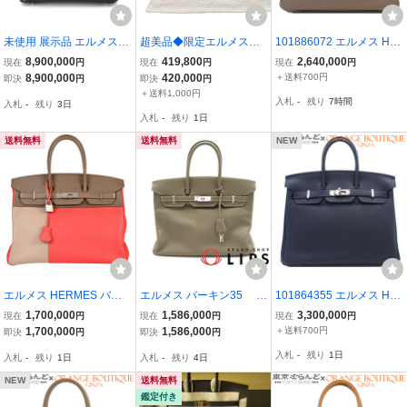
未使用 展示品 エルメス H
超美品◆限定エルメスHE
101886072 エルメス HE
ERMES クロコダイル バ
RMESガーデンパーティT
RMES バーキン25 X刻印
8,900,000
419,800
2,640,000
現在
円
現在
円
現在
円
ーキン30 ニロティカス ブ
PMトワルトランザットロ
エトゥープ シルバー金具
8,900,000
420,000
＋送料700円
即決
円
即決
円
ラック ハンド バッグ □J
カバールストライプボー
スイフト 2016年 ハンド
＋送料1,000円
入札
-
残り
7時間
入札
-
残り
3日
刻印 シルバー 金具 90327
ダーマルチカラーハンド
バッグ レディース
入札
-
残り
1日
318
バッグトートバッグ
送料無料
送料無料
NEW
エルメス HERMES バー
エルメス バーキン35 ヴ
101864355 エルメス HE
キン35 カザック ハンドバ
ォーエプソン レディース
RMES バーキン25 Z刻印
1,700,000
1,586,000
3,300,000
現在
円
現在
円
現在
円
ッグ トリヨンクレマンス
ハンドバッグ エトゥープ
ブルーニュイ トゴ 2021
1,700,000
1,586,000
＋送料700円
即決
円
即決
円
□P刻印 エトゥープ ロー
美品 中古
年 ハンドバッグ レディー
入札
-
残り
1日
入札
-
残り
1日
入札
-
残り
4日
ズジャイプール アルジル
ス
シルバー金具
NEW
送料無料
鑑定付き