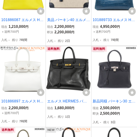
101886087 エルメス HE
美品 バーキン40 エルメス
101889733 エルメス HE
RMES バーキン 35 □O刻
HERMES ボックスカーフ
RMES バーキン30 □D刻
1,210,000
2,200,000
4,950,000
現在
円
現在
円
現在
円
印 ライム シルバー金具
トワルアッシュ ブルーマ
印 ブルーロイ シルバー金
＋送料700円
2,200,000
＋送料700円
即決
円
スイフト ハンドバッグ レ
リン ベージュ ハンド バ
具 ポロサス ハンドバッグ
入札
-
残り
7時間
入札
-
残り
7時間
入札
-
残り
2日
ディース
ッグ 〇R刻印 1988年製 9
レディース
0319731
送料無料
送料無料
101886897 エルメス HE
エルメス HERMES バー
新品同様 バーキン30 エル
RMES バーキン30 R刻印
キン40 ハンドバッグ アル
メス HERMES トゴ ブラ
2,200,000
1,680,000
2,500,000
現在
円
現在
円
現在
円
ホワイト シルバー金具 エ
デンヌ ブラック レディー
ック ハンド バッグ □L刻
＋送料700円
2,500,000
即決
円
入札
-
残り
1日
プソン ハンドバッグ レデ
ス 【中古】
印 シルバー 金具 Birkin 9
入札
-
残り
7時間
入札
-
残り
3日
ィース
0333025
送料無料
NEW