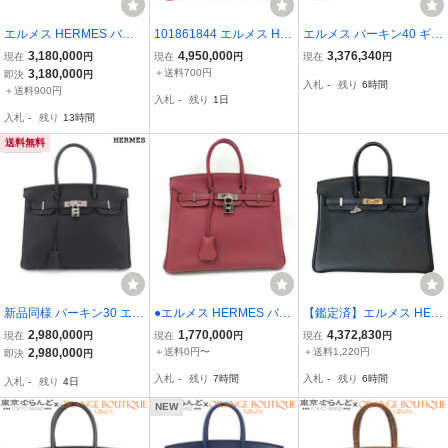
エルメス HERMES バー
101861844 エルメス HE
エルメス バーキン40 ギリ
キン25 ハンドバッグ トゴ
RMES バーキン 35 A刻印
ーズ デニムフォンセ ブル
3,180,000
4,950,000
3,376,340
現在
円
現在
円
現在
円
エトゥープ A刻印 2017年
ローズシェヘラザード ゴ
ー青 ブラック黒 エバーカ
3,180,000
＋送料700円
即決
円
入札
-
残り
6時間
中古 新入荷 HE1049
ールド金具 ポロサス ハン
ーフ トワルアッシュ SV
＋送料900円
入札
-
残り
1日
ドバッグ レディース 201
金具 □Q刻 40802210118
入札
-
残り
13時間
7年
【アラモード】
送料無料
新品同様 バーキン30 エル
●エルメス HERMES バー
【鑑定済】エルメス HER
メス HERMES トゴ ブラ
キン25 ハンドバッグ トゴ
MES バーキン25 トゴ 黒
2,980,000
1,770,000
4,372,830
現在
円
現在
円
現在
円
ック ハンド バッグ □P刻
ルビー×シルバー金具 □N
イエローゴールド金具 K
2,980,000
＋送料0円〜
＋送料1,220円
即決
円
印 シルバー 金具 Birkin 9
刻印[Jコレ]D01TA100
刻印 ノワール ハンドバッ
入札
-
残り
7時間
入札
-
残り
6時間
入札
-
残り
4日
0333317
グ 中古 美品 T11346626
NEW