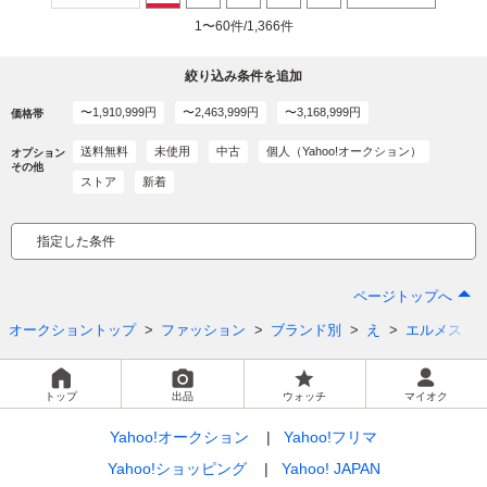
1〜60件/1,366件
絞り込み条件を追加
〜1,910,999円
〜2,463,999円
〜3,168,999円
価格帯
送料無料
未使用
中古
個人（Yahoo!オークション）
オプション
その他
ストア
新着
指定した条件
ページトップへ
オークショントップ
ファッション
ブランド別
え
エルメス
トップ
出品
ウォッチ
マイオク
Yahoo!オークション
Yahoo!フリマ
Yahoo!ショッピング
Yahoo! JAPAN