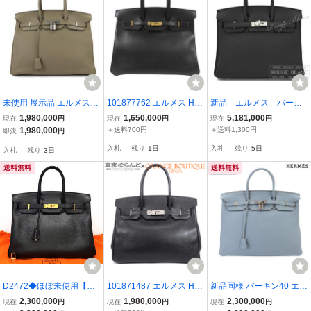
未使用 展示品 エルメス H
101877762 エルメス HE
新品 エルメス バーキ
ERMES バーキン35 トリ
RMES バーキン 35 〇Y刻
ン25 ブラック 黒 ト
1,980,000
1,650,000
5,181,000
現在
円
現在
円
現在
円
ヨンクレマンス セージ ハ
印 ブラック 黒 ゴールド
ゴ マットシルバー金
1,980,000
＋送料700円
＋送料1,300円
即決
円
ンド バッグ X刻印 シルバ
金具 アルデンヌ ハンドバ
具 HERMES ノワー
入札
-
残り
1日
入札
-
残り
5日
入札
-
残り
3日
ー 金具 Birkin 35 903207
ッグ レディース ヴィンテ
ル ノアール
01
ージ
送料無料
送料無料
D2472◆ほぼ未使用【エ
101871487 エルメス HE
新品同様 バーキン40 エル
ルメス】バーキン35 アル
RMES バーキン 30 □I刻印
メス HERMES トゴ ブル
2,300,000
1,980,000
2,300,000
現在
円
現在
円
現在
円