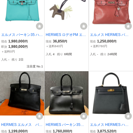
エルメス バーキン35 ハン
HERMES ロデオPM エト
エルメス HERMES バー
ドバッグ ヴォーエプソン
ープ/ジョーヌミルトン/ル
キン 35 □H刻印 ルージュ
1,980,000
36,850
1,250,000
現在
円
現在
円
現在
円
ブルー レディース HERM
ージュセリエ アニューミ
ヴィフ ゴールド金具 エプ
1,980,000
＋送料840円
＋送料760円
即決
円
ES 中古
ロ#バッグチャーム W刻
ソン ハンドバッグ レディ
＋送料0円
入札
4
残り
6時間
入札
-
残り
24時間
印
ース 101887215
入札
-
残り
2日
注目度 No.1
HERMES エルメス バー
HERMES バーキン35／
エルメス HERMES ハン
キン35 □D 刻印 希少
ヴォー・エプソン／ブラ
ドバッグ 038416CC-89
1,199,000
1,760,000
3,875,520
現在
円
現在
円
現在
円