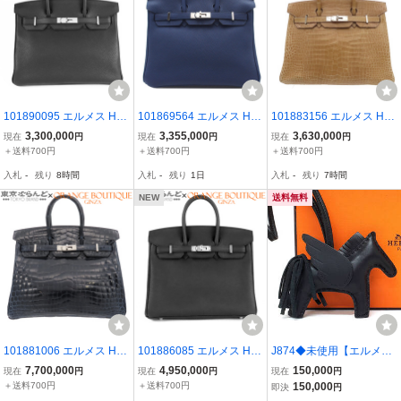
101890095 エルメス HE
101869564 エルメス HE
101883156 エルメス HE
RMES バーキン 30 A刻印
RMES バーキン25 Z刻印
RMES バーキン 30 □R刻
3,300,000
3,355,000
3,630,000
現在
円
現在
円
現在
円
ブラック 黒 シルバー金具
ブルーネイビー シルバー
印 ベージュ系 シルバー金
＋送料700円
＋送料700円
＋送料700円
トゴ ハンドバッグ レディ
金具 トゴ 2021年 ハンド
具 ポロサスマット ハンド
入札
-
残り
8時間
入札
-
残り
1日
入札
-
残り
7時間
ース
バッグ レディース
バッグ レディース
NEW
送料無料
101881006 エルメス HE
101886085 エルメス HE
J874◆未使用【エルメ
RMES バーキン 25 □O刻
RMES バーキン 25 G刻印
ス】ロデオチャーム ペガ
7,700,000
4,950,000
150,000
現在
円
現在
円
現在
円
印 ブルーインディゴ シル
ブラック 黒 シルバー金具
サス PM アニョーミロ 黒
＋送料700円
＋送料700円
150,000
即決
円
バー金具 ニロティカス ハ
トゴ ハンドバッグ レディ
ソーブラック◆バッグチ