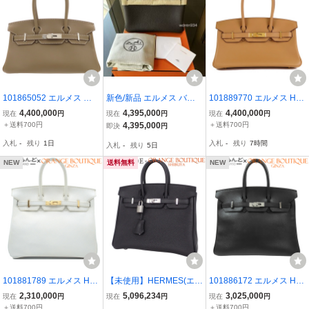
101865052 エルメス シ
新色/新品 エルメス バー
101889770 エルメス HE
ョルダーバーキン ライト
キン25 べブラン K刻印 ゴ
RMES バーキンショルダ
4,400,000
4,395,000
4,400,000
現在
円
現在
円
現在
円
29 W刻印 エトゥープ シ
ールド金具 内縫い 血筋な
ー ライト 29 K刻印 ビス
＋送料700円
4,395,000
＋送料700円
即決
円
ルバー金具 エバーカラー
し トゴ レア色 希少 入手
キュイ ゴールド金具 エバ
入札
-
残り
1日
入札
-
残り
7時間
入札
-
残り
5日
ハンドバッグ レディース
困難
ーカラー ハンドバッグ レ
2024 展示未使用
ディース
NEW
送料無料
NEW
101881789 エルメス HE
【未使用】HERMES(エル
101886172 エルメス HE
RMES バーキン25 □K刻
メス) バーキン25 ブラッ
RMES バーキン 25 □K刻
2,310,000
5,096,234
3,025,000
現在
円
現在
円
現在
円
印 ホワイト ゴールド金具
ク トゴ シルバー金具 K刻
印 ブラック 黒 シルバー
＋送料700円
＋送料700円