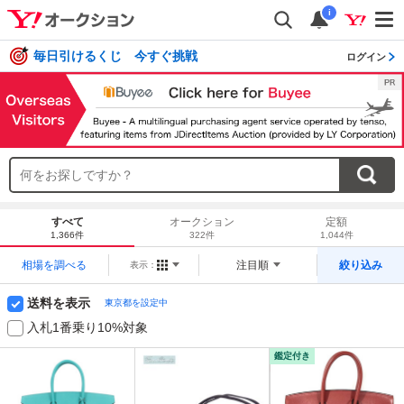
i
毎日引けるくじ 今すぐ挑戦
ログイン
すべて
オークション
定額
1,366件
322件
1,044件
相場を調べる
注目順
絞り込み
表示：
送料を表示
東京都を設定中
入札1番乗り10%対象
鑑定付き