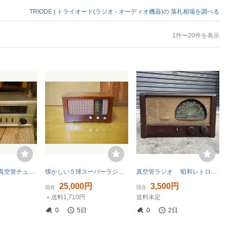
TRIODE | トライオード(ラジオ - オーディオ機器)の
落札相場を調べる
1件〜20件を表示
TROI トリオ 真空管チューナー AFX-４８
懐かしい５球スーパーラジオ◆整備品
真空管ラジオ 昭和レトロ アンティーク レトロ 当時物 ジャンク
25,000円
3,500円
現在
現在
＋送料1,710円
送料未定
0
5日
0
2日