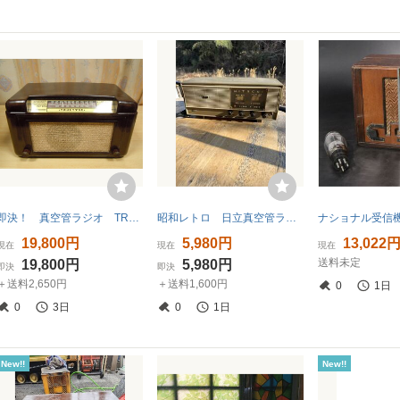
即決！ 真空管ラジオ TRUETDNE D2762 中古品
昭和レトロ 日立真空管ラジオ エリーザ S-560
19,800円
5,980円
13,022
現在
現在
現在
送料未定
19,800円
5,980円
即決
即決
＋送料2,650円
＋送料1,600円
0
1日
0
3日
0
1日
New!!
New!!