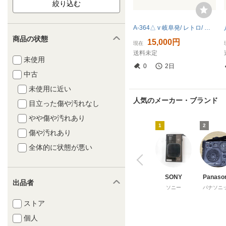
A-364△ v 岐阜発/ レトロ/ ビンテージ/ OMU PHONE/真空管ラジオ/ターンテーブル/通電不可/ツマミ1個欠品/ 現状品/ 管10k/R7.6/21 △
商品の状態
15,000円
現在
送料未定
未使用
0
2日
中古
未使用に近い
人気のメーカー・ブランド
目立った傷や汚れなし
やや傷や汚れあり
1
2
傷や汚れあり
全体的に状態が悪い
SONY
Panaso
出品者
ソニー
パナソニ
ストア
個人