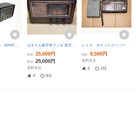
COROANA DUAL - WAVE 真空管ラジオ現状1955年代 昭和レトロ
ゼネラル真空管ラジオ 真空管 ラジオ SuperRadio
レトロ ポケットスーパー POCKET SUPER 真空管ラジオ サンヨー セブントランジスタラジオ 希少
25,000円
6,500円
現在
現在
送料未定
25,000円
即決
送料未定
0
2日
0
6日