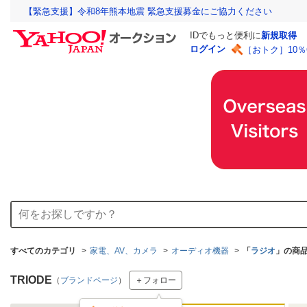
【緊急支援】令和8年熊本地震 緊急支援募金にご協力ください
IDでもっと便利に
新規取得
ログイン
［おトク］10
すべてのカテゴリ
家電、AV、カメラ
オーディオ機器
「
ラジオ
」の商
TRIODE
（
ブランドページ
）
＋フォロー