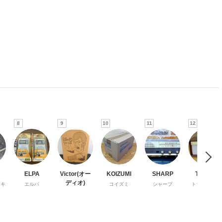
8
9
10
11
12
ELPA
Victor(オー
KOIZUMI
SHARP
TRIODE
ディオ)
ンキ
エルパ
コイズミ
シャープ
トライオード