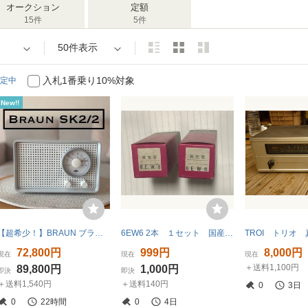
オークション
定額
15件
5件
50件表示
入札1番乗り10%対象
定中
New!!
【超希少！】BRAUN ブラウン 『SK2/2』真空管ラジオ 国内対応 オーディオ リストア美品 ビンテージ ディーターラムス dieter rams ドイツ製
6EW6 2本 １セット 国産ビンテージ真空管 2球式ラジオ等に 実験研究用 夏休みの工作
72,800円
999円
8,000円
現在
現在
現在
＋送料1,100円
89,800円
1,000円
即決
即決
＋送料1,540円
＋送料140円
0
3日
0
22時間
0
4日