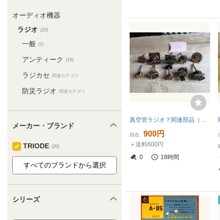
オーディオ機器
ラジオ
(20)
一般
(1)
アンティーク
(19)
ラジカセ
関連カテゴリ
防災ラジオ
関連カテゴリ
真空管ラジオ？関連部品（ジャンク）②
メーカー・ブランド
900円
現在
＋送料600円
TRIODE
(20)
0
18時間
シリーズ