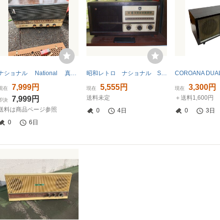
ナショナル National 真空管ラジオ 昭和レトロ アンティーク ラジオ レトロ 真空管 通電OK 即決
昭和レトロ ナショナル SL-220 真空管マジックスーパーラジオ 通電確認済
7,999円
5,555円
3,300円
現在
現在
現在
送料未定
＋送料1,600円
7,999円
即決
送料は商品ページ参照
0
4日
0
3日
0
6日