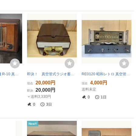
ナショナル受信機 R-10 真空管ラジオ UY807 真空管 おまけ付 / 1930年代 松下無線株式会社 昭和レトロ .B2708
即決！ 真空管式ラジオ蓄音機 ZENITH MODEL R566 中古品
RE0120 昭和レトロ 真空管ラジオ NOBEL A-11 通電NG ジャンク品 現状品 1024
円
20,000円
4,000円
現在
現在
送料未定
20,000円
即決
＋送料3,330円
0
1日
0
3日
New!!