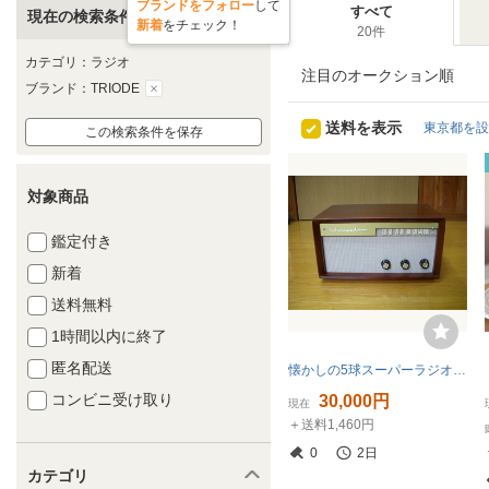
ブランドをフォロー
して
すべて
現在の検索条件
新着
をチェック！
20件
カテゴリ：ラジオ
注目のオークション順
ブランド：TRIODE
送料を表示
東京都を設
この検索条件を保存
対象商品
鑑定付き
新着
送料無料
1時間以内に終了
匿名配送
懐かしの5球スーパーラジオ◆整備品
コンビニ受け取り
30,000円
現在
＋送料1,460円
0
2日
カテゴリ