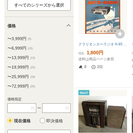
価格
〜3,999円
(5)
クラリオンカーラジオ A-85 5球短波付 帝国電波(株) チラシ1枚 1958年 検:車載ラジオ オールウェーブ タクシーナイター中継 真空管ラジオ
〜6,999円
(10)
1,800円
現在
〜13,999円
(13)
送料は商品ページ参照
〜19,999円
0
2日
(15)
〜25,999円
(18)
〜72,999円
(20)
New!!
価格指定
〜
円
円
現在価格
即決価格