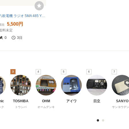
八欧電機 ラジオ 5MA 485 YAOU 真空管ラジオ レトロ
5,500円
現在
送料未定
0
3日
3
4
5
6
7
nic
TOSHIBA
OHM
アイワ
日立
SANYO
ック
トウシバ
オームデンキ
サンヨウデ