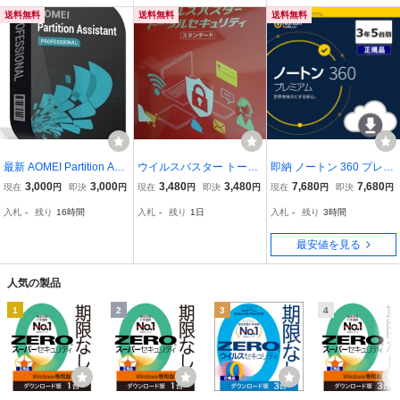
送料無料
送料無料
送料無料
最新 AOMEI Partition Assi
ウイルスバスター トータ
即納 ノートン 360 プレミ
stant Professional 永久利
ルセキュリティ スタンダ
アム 3年5台版 (ダウンロ
3,000
3,000
3,480
3,480
7,680
7,680
現在
円
即決
円
現在
円
即決
円
現在
円
即決
円
用無償バージョンアップ
ード 1年版 6台対応
ード版) 国内正規品 最新
入札
-
残り
16時間
入札
-
残り
1日
入札
-
残り
3時間
正規ライセンス Windows
版 メーカー公式サポー
ダウンロード パーティシ
ト有 3年版 セキュリテ
最安値を見る
ョンソフト
ィ ソフト
人気の製品
1
2
3
4