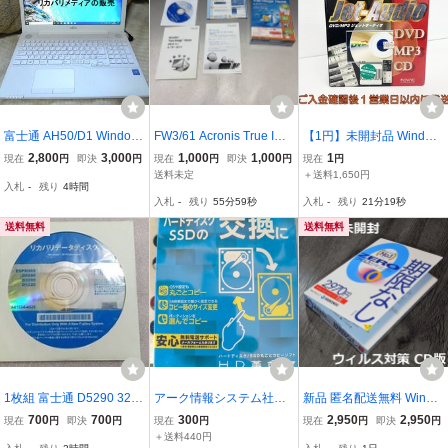
富士通 AH50/D1 Window
FW3/61 Acronis True Ima
【1円】未開封品 Window
s 10 Home 64Bit リカバ
ge Home 2012 Plus アク
s DVD/MP3 Jet-Audio ジ
2,800
3,000
1,000
1,000
1
現在
円
即決
円
現在
円
即決
円
現在
円
リメディア(インストール
ロニス トゥルーイメージ
ェットオーディオ 再生 録
送料未定
＋送料1,650円
入札
-
残り
4時間
メディア) USBタイプ
ホーム 中古 ジャンク扱い
音 圧縮 ソフト D09-638j
入札
-
残り
55分58秒
入札
-
残り
21分18秒
y/G4
送料無料
送料無料
1枚組 富士通 D5290 329
アーク情報システム社
新品 匿名配送無料 Windo
0 1220 WindowsXP Pro
HD革命/CopyDrive Ver.7
ws macOS Android iOS
700
700
300
2,950
2,950
現在
円
即決
円
現在
円
現在
円
即決
円
リカバリー ドライバー F
ハードディスク、SSDの
対応 更新料0円 ZEROウ
＋送料440円