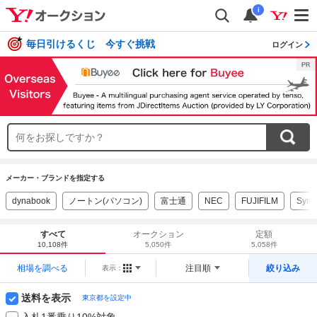
i
毎日引けるくじ 今すぐ挑戦
ログイン
メーカー・ブランドを指定する
dynabook
ノートン(パソコン)
富士通
NEC
FUJIFILM
Syma
すべて
オークション
定額
10,108件
5,050件
5,058件
相場を調べる
注目順
絞り込み
表示：
送料を表示
東京都を設定中
入札1番乗り10%対象