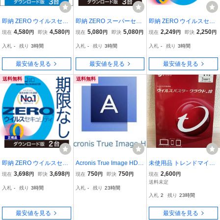
即納 ZERO ウイルスセキ
即納 ZERO スーパーセキ
即納 ZERO ウイルスセキ
ュリティ 3台用 期限なし
ュリティ 3台用 期限なし
ュリティ 1台用 期限なし
4,580
4,580
5,080
5,080
2,249
2,250
現在
円
即決
円
現在
円
即決
円
現在
円
即決
円
(ダウンロード版) Window
Windows専用版 (ダウン
(ダウンロード版) Window
入札
-
残り
3時間
入札
-
残り
3時間
入札
-
残り
3時間
s Mac iOS Android対応 ウ
ロード版) セキュリティ
s Mac iOS Android対応 ウ
イルス対策ソフト ソース
ソフト ウイルス対策 ソー
イルス対策ソフト ソース
最安値を見る
最安値を見る
最安値を見る
ネクスト 3台版
スネクスト 3台版
ネクスト 1台版
送料無料
送料無料
即納 ZERO ウイルスセキ
Acronis True Image HD 2
未使用品 トレンドマイク
ュリティ 2台用 期限なし
022 永続ライセンス 日本
ロ ウイルスバスター クラ
3,698
3,698
750
750
2,600
現在
円
即決
円
現在
円
即決
円
現在
円
(ダウンロード版) Window
語版 ライセンスキー クロ
ウド 10 1年版 3台まで
送料未定
入札
-
残り
3時間
入札
-
残り
23時間
s Mac iOS Android対応 ウ
ーン 作成 コピー
入札
2
残り
23時間
イルス対策ソフト ソース
ネクスト 2台版
最安値を見る
最安値を見る