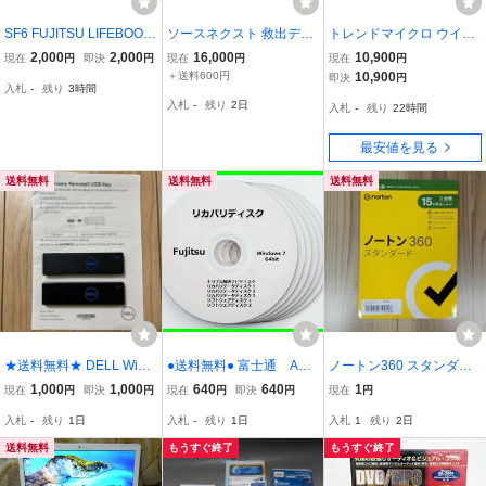
SF6 FUJITSU LIFEBOOK
ソースネクスト 救出デー
トレンドマイクロ ウイル
A747/S A747/SW A577/S
タ復元 12 ULTIMATE パッ
スバスター トータルセキ
2,000
2,000
16,000
10,900
現在
円
即決
円
現在
円
現在
円
A577/SW A577/SX A748/
ケージ版 データ復元ソフ
ュリティ スタンダード 3
＋送料600円
10,900
即決
円
入札
-
残り
3時間
S A748/SW Windows10 P
ト Windows Mac 【未使
年版 6台利用可能
入札
-
残り
2日
入札
-
残り
22時間
ro 64bit リカバリーメディ
用】 A14427RL
ア
最安値を見る
送料無料
送料無料
送料無料
★送料無料★ DELL Wind
●送料無料● 富士通 AH5
ノートン360 スタンダー
ows10 リカバリUSB 16
6/D Windows７ 64bit
ド 15ヶ月 2代台版
1,000
1,000
640
640
1
現在
円
即決
円
現在
円
即決
円
現在
円
GB+ドライバーUSB メモ
再セットアップ リカバ
入札
-
残り
1日
入札
-
残り
1日
入札
1
残り
2日
リ 8GB 2個セット
リディスク （DVD 6枚）
リカバリディスク サポー
送料無料
もうすぐ終了
もうすぐ終了
ト対応