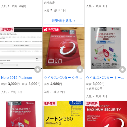
リディスク Win7Pro
ュリティ スタンダード 3
ィア（USB）
送料未定
入札
1
残り
2時間
入札
-
残り
1日
Win8Pro 64bit版 送料
年版 6台 同時購入版
入札
5
残り
1日
無料
最安値を見る
送料無料
10%対象
Nero 2015 Platinum
ウイルスバスター クラウ
ウイルスバスター トータ
ド10 トレンドマイクロ 2
ルセキュリティ プレミア
3,900
3,900
4,980
3,000
現在
円
即決
円
現在
円
現在
円
年版 3台まで スマホ同時
ム 1年版 24時間サポート
＋送料430円
入札
-
残り
3日
入札
-
残り
2日
購入版
同時購入版 【未開封】A1
入札
-
残り
2日
4548RL
送料無料
送料無料