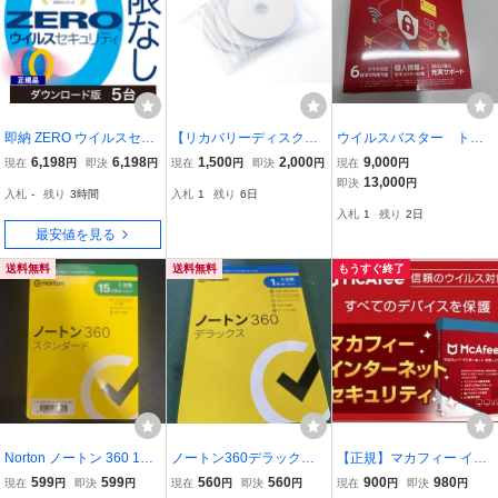
即納 ZERO ウイルスセキ
【リカバリーディスク】
ウイルスバスター トー
ュリティ 5台用 期限なし
富士通 LIFEBOOK NH77/
タルセキュリティ ３
6,198
6,198
1,500
2,000
9,000
現在
円
即決
円
現在
円
即決
円
現在
円
(ダウンロード版) Window
ED【Win7】
年 ６台 新品未開封
13,000
即決
円
入札
-
残り
3時間
入札
1
残り
6日
s Mac iOS Android対応 ウ
入札
1
残り
2日
イルス対策ソフト ソース
最安値を見る
ネクスト 5台版
送料無料
送料無料
もうすぐ終了
Norton ノートン 360 15
ノートン360デラックス 1
【正規】マカフィー イン
ヶ月 2台版
年 ３台版 同時購入版
ターネットセキュリティ
599
599
560
560
900
980
現在
円
即決
円
現在
円
即決
円
現在
円
即決
円