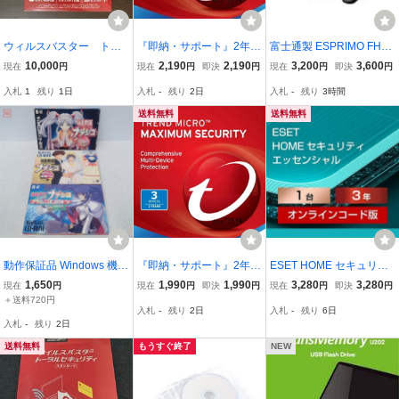
ウィルスバスター トー
『即納・サポート』2年6
富士通製 ESPRIMO FH7
タルセキュリティ スタ
台 英語版 ウイルスバスタ
7/E3用 再セットアップ 回
10,000
2,190
2,190
3,200
3,600
現在
円
現在
円
即決
円
現在
円
即決
円
ンダード 3年版 6台ま
ークラウド 最新バージョ
復ドライブUSB
入札
1
残り
1日
入札
-
残り
2日
入札
-
残り
3時間
で利用可能
ン17.9(2026年) ダウンロ
ード版 トレンドマイクロ
送料無料
送料無料
動作保証品 Windows 機動
『即納・サポート』2年3
ESET HOME セキュリテ
戦艦ナデシコ ナデシコで
台 英語版 ウイルスバスタ
ィ エッセンシャル １台
1,650
1,990
1,990
3,280
3,280
現在
円
現在
円
即決
円
現在
円
即決
円
遊ぼう! Vol.1/Vol.2/デジタ
ークラウド 最新バージョ
３年
＋送料720円
入札
-
残り
2日
入札
-
残り
6日
ルムック 1000%コレクシ
ン17.9(2026年) ダウンロ
入札
-
残り
2日
ョン まとめて3本セット
ード版 トレンドマイクロ
【10
送料無料
もうすぐ終了
NEW