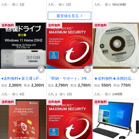
最新版 (1年/台数無制限)
入札
-
残り
1日
入札
-
残り
1日
入札
-
残り
58分37秒
[オンラインコード版] | Wi
n/Mac/iOS/Android対応.
最安値を見る
送料無料
送料無料
送料無料
●送料無料● 富士通 LIFEB
『即納・サポート』3年5
★送料無料★未開封品★
OOK UHシリーズ UH90/
台 英語版 ウイルスバスタ
HP Driver Recovery DVD
2,300
2,300
2,790
2,790
550
770
現在
円
即決
円
現在
円
即決
円
現在
円
即決
円
C3 回復ドライブ USB3
ークラウド 最新バージョ
Z240/Z238 /Z440/Z640/Z
入札
-
残り
4日
入札
1
残り
2日
入札
-
残り
24時間
2GB Windows 11 25H2
ン17.9(2026年) ダウンロ
840 Z1 G3 24in Aio Work
Home 64bit リカバリ ア
ード版 トレンドマイクロ
station★AB1710
送料無料
送料無料
送料無料
ップグレード済み