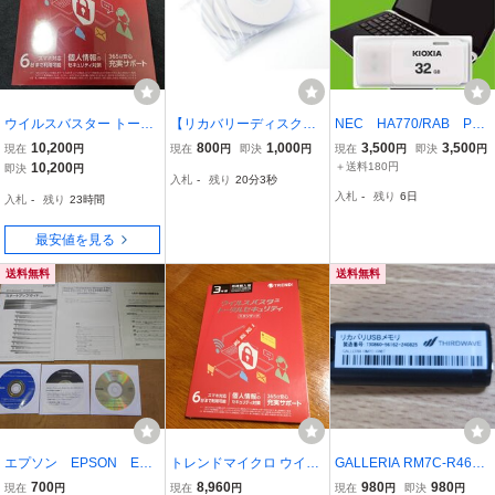
ウイルスバスター トータ
【リカバリーディスク】S
NEC HA770/RAB PC-
ルセキュリティ スタンダ
ONY VAIO VPCL225FJ
HA770RAB HA770/RA
10,200
800
1,000
3,500
3,500
現在
円
現在
円
即決
円
現在
円
即決
円
ード 3年版 同時購入版 新
【Win7】
W PC-HA770RAW Wi
10,200
＋送料180円
即決
円
入札
-
残り
20分2秒
品未開封
ndows 10 再セットアップ
入札
-
残り
6日
入札
-
残り
23時間
リカバリ USB メディア
最安値を見る
送料無料
送料無料
エプソン EPSON End
トレンドマイクロ ウイル
GALLERIA RM7C-R46T
eavor AT991E リカバ
スバスター トータルセキ
付属品 リカバリーメデ
700
8,960
980
980
現在
円
現在
円
現在
円
即決
円