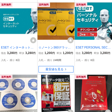
ディスク）再セットアッ
ット（未使用・袋入り）
プマニュアル付属
送料無料
送料無料
送料無料
ESET インターネットセ
☆ノートン360デラック
ESET PERSONAL SECU
キュリティ ３年版 １
ス 1年3台版 同時購入版 2
RITY イーセット パーソ
3,280
3,280
1,200
1,200
3,280
3,280
現在
円
即決
円
現在
円
即決
円
現在
円
即決
円
台分 ダウンロード版
個セット 送料込
ナルセキュリティ ３年版
入札
-
残り
6日
入札
-
残り
24時間
入札
-
残り
6日
最安値を見る
送料無料
送料無料