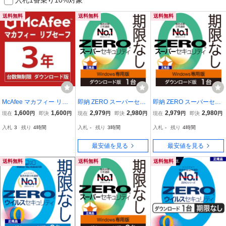
送料無料
送料無料
送料無料
McAfee マカフィー リブ
即納 ZERO スーパーセキ
即納 ZERO スーパーセキ
セーフ 台数無制限３年・
ュリティ 1台用 期限なし
ュリティ 1台用 期限なし
1,600
1,600
2,979
2,980
2,979
2,980
現在
円
即決
円
現在
円
即決
円
現在
円
即決
円
ダウンロード版 Win/Mac/
Windows専用版 (ダウン
Windows専用版 (ダウン
入札
3
残り
4時間
入札
-
残り
3時間
入札
-
残り
4時間
Android/iOS対応 ウイル
ロード版) セキュリティ
ロード版) セキュリティ
ス対策 AI詐欺検知 セキュ
ソフト ウイルス対策 ソー
ソフト ウイルス対策 ソー
最安値を見る
最安値を見る
リティソフト
スネクスト 1台版
スネクスト 1台版
送料無料
送料無料
送料無料