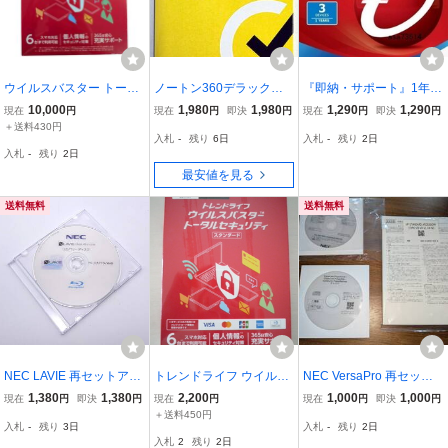
ウイルスバスター トータ
ノートン360デラックス 1
『即納・サポート』1年3
ルセキュリティ 3台版 同
年3台版 同時購入版
台 英語版 ウイルスバスタ
10,000
1,980
1,980
1,290
1,290
現在
円
現在
円
即決
円
現在
円
即決
円
時購入版 TREND MICRO
ークラウド 最新バージョ
＋送料430円
入札
-
残り
6日
入札
-
残り
2日
セキュリティソフト 【未
ン17.9(2026年) ダウンロ
入札
-
残り
2日
開封】 A14547RL
ード版 トレンドマイクロ
最安値を見る
送料無料
送料無料
NEC LAVIE 再セットアッ
トレンドライフ ウイルス
NEC VersaPro 再セット
プディスク Desk All-in-on
バスター トータルセキュ
アップ用ディスク Windo
1,380
1,380
2,200
1,000
1,000
現在
円
即決
円
現在
円
現在
円
即決
円
e DA770/MAB リカバリメ
リティ スタンダード
ws 11 Pro ＆ CyberLink
＋送料450円
入札
-
残り
3日
入札
-
残り
2日
ディア （再セットアップ
ソフトウェアディスクセ
入札
2
残り
2日