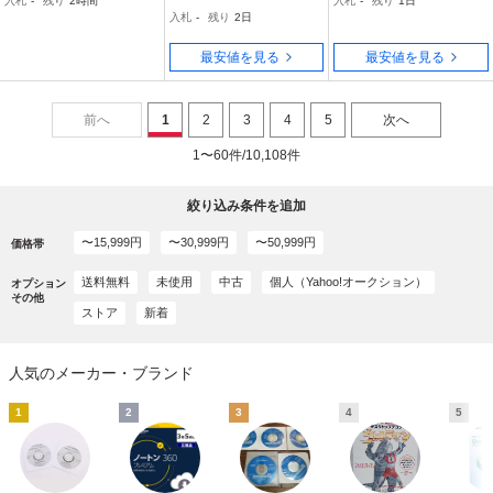
入札
-
残り
2時間
入札
-
残り
1日
UJITSU DVD F208
データを丸ごと移行 新
ィルスセキュリティ CD-
入札
-
残り
2日
品未開封
ROM パッケージ版 1台用
最安値を見る
最安値を見る
前へ
1
2
3
4
5
次へ
1〜60件/10,108件
絞り込み条件を追加
〜15,999円
〜30,999円
〜50,999円
価格帯
送料無料
未使用
中古
個人（Yahoo!オークション）
オプション
その他
ストア
新着
人気のメーカー・ブランド
1
2
3
4
5