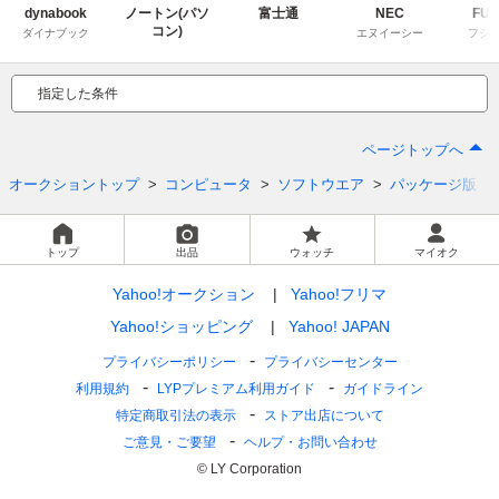
dynabook
ノートン(パソ
富士通
NEC
FUJ
コン)
ダイナブック
エヌイーシー
フジ
指定した条件
ページトップへ
オークショントップ
コンピュータ
ソフトウエア
パッケージ版
トップ
出品
ウォッチ
マイオク
Yahoo!オークション
Yahoo!フリマ
Yahoo!ショッピング
Yahoo! JAPAN
プライバシーポリシー
プライバシーセンター
利用規約
LYPプレミアム利用ガイド
ガイドライン
特定商取引法の表示
ストア出店について
ご意見・ご要望
ヘルプ・お問い合わせ
© LY Corporation