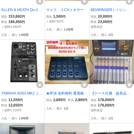
ALLEN & HEATH Qu-24
マイク ２CHミキサー
BEHRINGER ( ベリンガ
アレンアンドヒース デジ
ー ) ADA8200
153,692
1,500
20,000
現在
円
現在
円
現在
円
タルミキサー 24ch 音響
186,450
＋送料750円
23,000
即決
円
即決
円
機材 ジャンク 楽 O11483
＋送料3,560円
送料未定
入札
-
残り
11時間
878
入札
-
残り
13時間
入札
-
残り
2日
送料無料
YAMAHA AG03 MK2 ミキ
★即決 送料無料 通電確認
【ケース付属・超美品】Y
シングコンソール ミキサ
のみ ジャンク扱い BOSS
AMAHA TF1 入出力・音
11,550
2,800
2,800
178,000
現在
円
現在
円
即決
円
現在
円
ー オーディオインターフ
BX-4 4チャンネル ステレ
声チェック済み 動作良好
12,650
178,000
即決
円
即決
円
入札
-
残り
1日
ェース ヤマハ 音響 中古
オミキサー 機材
デジタルミキシングコン
＋送料1,220円
送料未定
O11505289
ソール デジタルミキサー
入札
-
残り
13時間
入札
-
残り
1日
TF1 DM3 ヤマハ