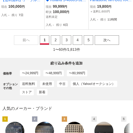
ALLEN&HEATH アレンア
その2 ◆ローランド デジ
SA オーディオミキサー
100,000
99,999
19,800
現在
円
現在
円
現在
円
ンドヒース QU-SB 18入
タルミキサーステージラ
通電確認 動作未確認のた
100,000
＋送料1,600円
即決
円
入札
-
残り
7日
力 コンパクトデジタルミ
ック/ケース・オプション
めジャンク品
送料未定
入札
-
残り
11時間
キサー ②
カード付き
入札
-
残り
6日
前へ
1
2
3
4
5
次へ
1〜60件/1,813件
絞り込み条件を追加
〜24,999円
〜48,999円
〜80,999円
価格帯
送料無料
未使用
中古
個人（Yahoo!オークション）
オプション
その他
ストア
新着
人気のメーカー・ブランド
1
2
3
4
5