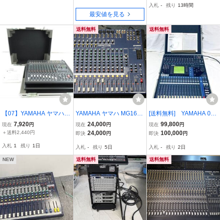
入札
-
残り
13時間
最安値を見る
送料無料
送料無料
【07】YAMAHA ヤマハ E
YAMAHA ヤマハ MG166
[送料無料] YAMAHA 01
MX2000 ミキサー 中古 現
CX 良好 エコーリバーブ
V96VCM & MY8-AT & 専
7,920
24,000
99,800
現在
円
現在
円
現在
円
状品 ■ 260807A5233
付
用ハードケース セット
＋送料2,440円
24,000
100,000
即決
円
即決
円
入札
1
残り
1日
入札
-
残り
5日
入札
-
残り
2日
NEW
送料無料
送料無料