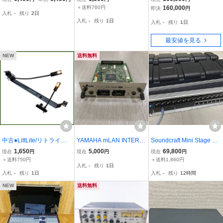
ラフト NOTEPAD-8FX 音
（多分中国製）
ース付
＋送料760円
160,000
即決
円
入札
-
残り
2日
響機材 ジャンク
入札
-
残り
1日
入札
-
残り
1日
最安値を見る
NEW
送料無料
中古●LittLite/リトライト●
YAMAHA mLAN INTERFA
Soundcraft Mini Stage Bo
サイズ違い2個セット 電
CE CARD MODEL MY16-
x 16R Cat5 / ステージボ
1,650
5,000
69,800
現在
円
現在
円
現在
円
球仕様 ミキサー灯 札幌
mLAN IEEE1394 S400 中
ックス / Siシリーズ / サウ
＋送料750円
＋送料1,860円
入札
-
残り
1日
古品 動作未チェック
ンドクラフト
入札
-
残り
1日
入札
-
残り
12時間
NEW
送料無料