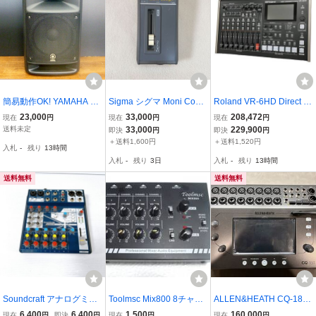
簡易動作OK! YAMAHA P
Sigma シグマ Moni Coug
Roland VR-6HD Direct St
ORTABLE PA SYSTEM S
h カフボックス KS-431
reaming AV Mixer AVミキ
23,000
33,000
208,472
現在
円
現在
円
現在
円
TAGEPAS 250M スピーカ
0
サー 映像機器 ローランド
送料未定
33,000
229,900
即決
円
即決
円
ー ヤマハ 着脱式パワード
中古 良好 Y11459504
＋送料1,600円
＋送料1,520円
入札
-
残り
13時間
ミキサー ポータブルPAシ
入札
-
残り
3日
入札
-
残り
13時間
ステム 札幌 平岸店
送料無料
送料無料
Soundcraft アナログミキ
Toolmsc Mix800 8チャン
ALLEN&HEATH CQ-18T
サー ミキサー サウンドク
ネルミキサー 中古美品
デジタルミキサー 専用ケ
6,400
6,400
1,500
160,000
現在
円
即決
円
現在
円
現在
円