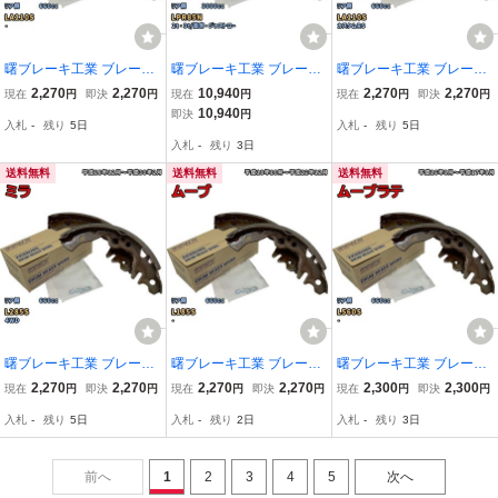
曙ブレーキ工業 ブレーキ
曙ブレーキ工業 ブレーキ
曙ブレーキ工業 ブレーキ
シュー リア側 ダイハツ
シュー リア側 マツダ タ
シュー リア側 ダイハツ
2,270
2,270
10,940
2,270
2,270
現在
円
即決
円
現在
円
現在
円
即決
円
ムーブ NN5033H LA110S
イタン NN4044H LPR85
ムーブ NN5033H LA110S
10,940
即決
円
入札
-
残り
5日
入札
-
残り
5日
平成22年12月～平成24年
N 平成18年12月～
平成22年12月～平成24年
入札
-
残り
3日
12月
12月
送料無料
送料無料
送料無料
曙ブレーキ工業 ブレーキ
曙ブレーキ工業 ブレーキ
曙ブレーキ工業 ブレーキ
シュー リア側 ダイハツ
シュー リア側 ダイハツ
シュー リア側 ダイハツ
2,270
2,270
2,270
2,270
2,300
2,300
現在
円
即決
円
現在
円
即決
円
現在
円
即決
円
ミラ NN5033H L285S 平
ムーブ NN5033H L185S
ムーブラテ NN5031H L5
入札
-
残り
5日
入札
-
残り
2日
入札
-
残り
3日
成18年12月～平成30年2
平成18年10月～平成22年
60S 平成16年8月～平成1
月
12月
7年8月
前へ
1
2
3
4
5
次へ