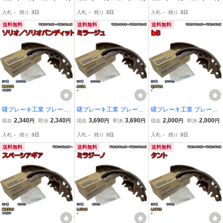
クティトラック／バン N
クティトラック／バン N
クティトラック／バン N
入札
-
残り
3日
入札
-
残り
3日
入札
-
残り
3日
N4513H HH5 平成11年6
N4513H HA9 平成21年12
N4513H HA9 平成27年3
月～平成27年3月
月～平成27年3月
月～令和3年5月
送料無料
送料無料
送料無料
曙ブレーキ工業 ブレーキ
曙ブレーキ工業 ブレーキ
曙ブレーキ工業 ブレーキ
シュー リア側 スズキ ソ
シュー リア側 三菱 ミラ
シュー リア側 トヨタ bB
2,340
2,340
3,690
3,690
2,000
2,000
現在
円
即決
円
現在
円
即決
円
現在
円
即決
円
リオ／ソリオバンディッ
ージュ NN3071H A05A
NN1095H QNC21 平成17
入札
-
残り
3日
入札
-
残り
3日
入札
-
残り
3日
ト NN5552H MA26S 平成
平成24年8月～平成27年1
年12月～平成28年8月
27年8月～令和2年11月
2月
送料無料
送料無料
送料無料