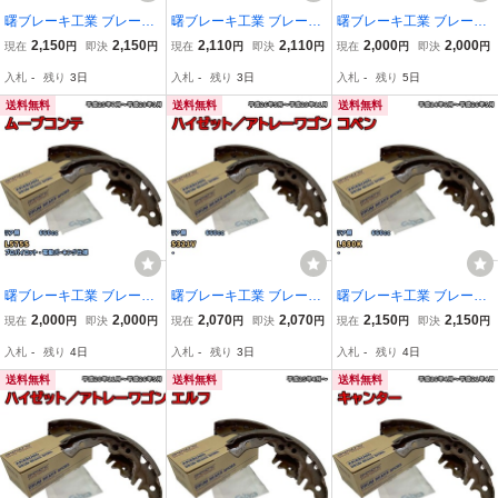
曙ブレーキ工業 ブレーキ
曙ブレーキ工業 ブレーキ
曙ブレーキ工業 ブレーキ
シュー リア側 スズキ ス
シュー リア側 ダイハツ
シュー リア側 ダイハツ
2,150
2,150
2,110
2,110
2,000
2,000
現在
円
即決
円
現在
円
即決
円
現在
円
即決
円
ペーシアギア NN5551H
ミラジーノ NN5029H L6
タント NN1095H L375S
入札
-
残り
3日
入札
-
残り
3日
入札
-
残り
5日
MK53S 平成30年12月～
50S 平成16年11月～平成
平成24年5月～平成25年9
20年12月
月
送料無料
送料無料
送料無料
曙ブレーキ工業 ブレーキ
曙ブレーキ工業 ブレーキ
曙ブレーキ工業 ブレーキ
シュー リア側 ダイハツ
シュー リア側 ダイハツ
シュー リア側 ダイハツ
2,000
2,000
2,070
2,070
2,150
2,150
現在
円
即決
円
現在
円
即決
円
現在
円
即決
円
ムーブコンテ NN1095H L
ハイゼット／アトレーワ
コペン NN5032H L880K
入札
-
残り
4日
入札
-
残り
3日
入札
-
残り
4日
575S 平成25年7月～平成
ゴン NN5026H S321V 平
平成14年6月～平成26年5
29年3月
成26年5月～平成29年11
月
送料無料
送料無料
送料無料
月