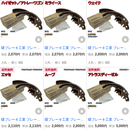
曙ブレーキ工業 ブレーキ
曙ブレーキ工業 ブレーキ
曙ブレーキ工業 ブレーキ
シュー リア側 ダイハツ
シュー リア側 ダイハツ
シュー リア側 ダイハツ
2,070
2,070
2,070
2,070
2,000
2,000
現在
円
即決
円
現在
円
即決
円
現在
円
即決
円
ハイゼット／アトレーワ
ミライース NN5035H LA
ウェイク NN1095H LA70
入札
-
残り
3日
入札
-
残り
3日
入札
-
残り
3日
ゴン NN5026H S321G 平
300S 平成23年9月～平成
0S 平成26年11月～平成2
成19年9月～平成20年10
29年4月
8年5月
送料無料
送料無料
送料無料
月
曙ブレーキ工業 ブレーキ
曙ブレーキ工業 ブレーキ
曙ブレーキ工業 ブレーキ
シュー リア側 ダイハツ
シュー リア側 ダイハツ
シュー リア側 日産 アト
2,110
2,110
2,000
2,000
5,000
5,000
現在
円
即決
円
現在
円
即決
円
現在
円
即決
円
エッセ NN5029H L235S
ムーブ NN1095H LA100
ラスディーゼル NN4042