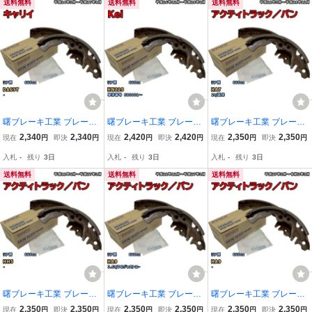
送料無料
送料無料
送料無料
曙ブレーキ工業 ブレーキ
曙ブレーキ工業 ブレーキ
曙ブレーキ工業 ブレーキ
シュー リア側 スズキ キ
シュー リア側 スズキ Kei
シュー リア側 ホンダ ア
2,340
2,340
2,420
2,420
2,350
2,350
現在
円
即決
円
現在
円
即決
円
現在
円
即決
円
ャリイ NN5543H DA63T
NN5542H HN22S 平成16
クティトラック／バン N
入札
-
残り
3日
入札
-
残り
3日
入札
-
残り
3日
平成14年5月～平成17年8
年12月～平成18年6月
N4513H HA7 平成11年5
月
月～平成21年12月
送料無料
送料無料
送料無料
曙ブレーキ工業 ブレーキ
曙ブレーキ工業 ブレーキ
曙ブレーキ工業 ブレーキ
シュー リア側 ホンダ ア
シュー リア側 ホンダ ア
シュー リア側 ホンダ ア
2,350
2,350
2,350
2,350
2,350
2,350
現在
円
即決
円
現在
円
即決
円
現在
円
即決
円