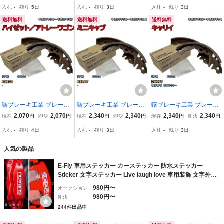
入札
-
残り
5日
入札
-
残り
3日
入札
-
残り
3日
平成17年12月～平成23年
S 平成24年12月～平成26
H AHR88A 令和1年9月～
9月
年12月
送料無料
送料無料
送料無料
曙ブレーキ工業 ブレーキ
曙ブレーキ工業 ブレーキ
曙ブレーキ工業 ブレーキ
シュー リア側 ダイハツ
シュー リア側 三菱 ミニ
シュー リア側 スズキ キ
2,070
2,070
2,340
2,340
2,340
2,340
現在
円
即決
円
現在
円
即決
円
現在
円
即決
円
ハイゼット／アトレーワ
キャブ NN5543H DS16T
ャリイ NN5543H DA63T
入札
-
残り
4日
入札
-
残り
3日
入札
-
残り
3日
ゴン NN5026H S320G 平
平成26年3月～平成29年1
平成17年9月～平成25年8
成17年5月～平成19年9月
1月
月
人気の製品
E-Fly 車用ステッカー カーステッカー 防水ステッカー
Sticker 文字ステッカー Live laugh love 車用装飾 文字外装
white
980円〜
オークション
980円〜
即決
244件出品中