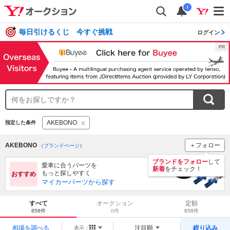
i
毎日引けるくじ 今すぐ挑戦
ログイン
AKEBONO
指定した条件
AKEBONO
＋フォロー
（
ブランドページ
）
ブランドをフォロー
して
愛車に合うパーツを
新着
をチェック！
もっと探しやすく
おすすめ
マイカーパーツから探す
すべて
オークション
定額
858件
0件
858件
相場を調べる
注目順
絞り込み
表示：