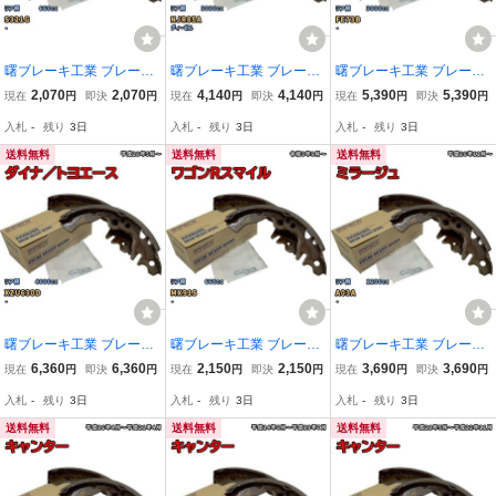
曙ブレーキ工業 ブレーキ
曙ブレーキ工業 ブレーキ
曙ブレーキ工業 ブレーキ
シュー リア側 ダイハツ
シュー リア側 イスズ エ
シュー リア側 三菱 キャ
2,070
2,070
4,140
4,140
5,390
5,390
現在
円
即決
円
現在
円
即決
円
現在
円
即決
円
ハイゼット／アトレーワ
ルフ NN4041H NJR85A
ンター NN3046H FE73B
入札
-
残り
3日
入札
-
残り
3日
入札
-
残り
3日
ゴン NN5026H S321G 平
平成25年4月～
平成16年4月～平成21年4
成20年11月～平成26年5
月
送料無料
送料無料
送料無料
月
曙ブレーキ工業 ブレーキ
曙ブレーキ工業 ブレーキ
曙ブレーキ工業 ブレーキ
シュー リア側 トヨタ ダ
シュー リア側 スズキ ワ
シュー リア側 三菱 ミラ
6,360
6,360
2,150
2,150
3,690
3,690
現在
円
即決
円
現在
円
即決
円
現在
円
即決
円
イナ／トヨエース NN107
ゴンRスマイル NN5551H
ージュ NN3071H A03A
入札
-
残り
3日
入札
-
残り
3日
入札
-
残り
3日
1H XZU630D 平成28年5
MX91S 令和3年9月～
平成26年12月～
月～
送料無料
送料無料
送料無料