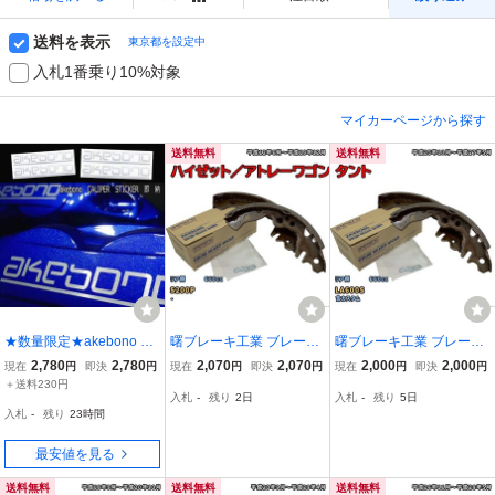
送料を表示
東京都を設定中
入札1番乗り10%対象
マイカーページから探す
送料無料
送料無料
★数量限定★akebono ブ
曙ブレーキ工業 ブレーキ
曙ブレーキ工業 ブレーキ
レーキ キャリパー 耐熱
シュー リア側 ダイハツ
シュー リア側 ダイハツ
2,780
2,780
2,070
2,070
2,000
2,000
現在
円
即決
円
現在
円
即決
円
現在
円
即決
円
ステッカー/シルバー★車
ハイゼット／アトレーワ
タント NN1095H LA600
＋送料230円
入札
-
残り
2日
入札
-
残り
5日
用 シール ロゴ アケボノ
ゴン NN5026H S200P 平
S 平成25年10月～平成27
入札
-
残り
23時間
モーター スポーツ パーツ
成12年6月～平成19年12
年5月
グッズ ロード
月
最安値を見る
送料無料
送料無料
送料無料