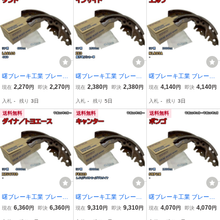
曙ブレーキ工業 ブレーキ
曙ブレーキ工業 ブレーキ
曙ブレーキ工業 ブレーキ
シュー リア側 ダイハツ
シュー リア側 ホンダ イ
シュー リア側 イスズ エ
2,270
2,270
2,380
2,380
4,140
4,140
現在
円
即決
円
現在
円
即決
円
現在
円
即決
円
タント NN5033H LA610
ンサイト NN4526H ZE3
ルフ NN4041H NLR85A
入札
-
残り
3日
入札
-
残り
5日
入札
-
残り
3日
S 平成25年10月～平成27
平成23年10月～平成26年
平成18年12月～平成25年
年5月
3月
3月
送料無料
送料無料
送料無料
曙ブレーキ工業 ブレーキ
曙ブレーキ工業 ブレーキ
曙ブレーキ工業 ブレーキ
シュー リア側 トヨタ ダ
シュー リア側 三菱 キャ
シュー リア側 マツダ ボ
6,360
6,360
9,310
9,310
4,070
4,070
現在
円
即決
円
現在
円
即決
円
現在
円
即決
円
イナ／トヨエース NN107
ンター NN3031H FE82D
ンゴ NN3585H SKP2M