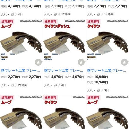
シュー リア側 日産 アト
シュー リア側 ダイハツ
シュー リア側 ダイハツ
4,140
4,140
2,110
2,110
2,270
2,270
現在
円
即決
円
現在
円
即決
円
現在
円
即決
円
ラスディーゼル NN4041
ムーブ NN5029H L175S
ミラ NN5033H L285V 平
入札
-
残り
4日
入札
-
残り
12時間
入札
-
残り
14時間
H AHR88A 令和1年9月～
平成18年10月～平成22年
成25年2月～平成30年2月
12月
送料無料
送料無料
送料無料
曙ブレーキ工業 ブレーキ
曙ブレーキ工業 ブレーキ
曙ブレーキ工業 ブレーキ
シュー リア側 ダイハツ
シュー リア側 マツダ タ
シュー フロント側 マツダ
2,270
2,270
4,070
4,070
10,940
現在
円
即決
円
現在
円
即決
円
現在
円
ムーブ NN5033H L185S
イタンダッシュ NN3585
タイタン NN4044H LPR8
10,940
即決
円
入札
-
残り
21時間
入札
-
残り
4日
平成18年10月～平成22年
H SYE6T 平成16年8月～
1N 平成16年6月～平成18
入札
-
残り
3日
12月
平成22年8月
年12月
送料無料
送料無料
送料無料