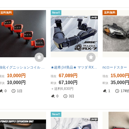
送料無料
New!!
送料無料
強化イグニッションコイル 4本 マツダ ロードスター NCEC MPV LY3P アテンザ スポーツ ワゴン CX7 アクセラ ハイパワー 高電圧
★超希少//美品★ マツダ RX-7 FD3S 純正OP BOSE アコースティックミュージックシステム サブウーファー「大蛇」 動作OK 絶版 当時物 棚43B
10,000円
67,089円
15,000
現在
現在
現在
10,000円
67,100円
35,000
即決
即決
即決
＋送料6,830円
0
1日
1
17時
0
3日
New!!