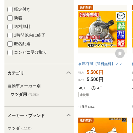
送料無料
鑑定付き
新着
送料無料
1時間以内に終了
匿名配送
コンビニ受け取り
在庫/保証【送料無料】マツダ ロードスター NC【新品 電動 ファン モーター 1個】2005～2015【LFG1-15-150A】DBA-NCEC CBA-NCEC ラジエター
5,500円
カテゴリ
現在
5,500円
即決
自動車メーカー別
0
4日
マツダ用
未使用
(76,533)
注目度 No.1
メーカー・ブランド
送料無料
マツダ
(10,232)