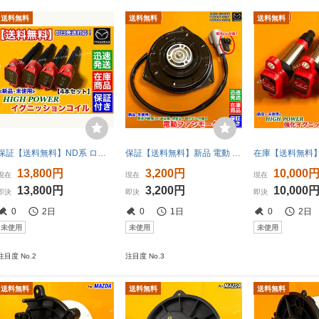
送料無料
送料無料
送料無料
保証【送料無料】ND系 ロードスター【新品 強化 イグニッションコイル 4本SET】ND5RC P5-VP RS P51B-18-100 PE20-18-100 A ハイパワー 交換
保証【送料無料】新品 電動 ファン モーター【フレア MJ34S / キャロル HB35S / フレアワゴン MM32S】065000-3390 1A20-15-150 065000-3391
13,800円
3,200円
10,000
現在
現在
現在
13,800円
3,200円
10,000
即決
即決
即決
0
2日
0
1日
0
2日
未使用
未使用
未使用
注目度 No.2
注目度 No.3
送料無料
送料無料
送料無料