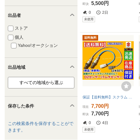
5,500円
即決
0
2日
出品者
未使用
ストア
個人
送料無料
Yahoo!オークション
出品地域
保証【送料無料】スクラム バン ワゴン DG17V DG17W【新品 O2センサー 前後 2本SET】1A35-18-861 1A36-18-861 H27/1～ エキマニ エキパイ
7,700円
保存した条件
現在
7,700円
即決
0
4日
この検索条件を保存することがで
きます。
未使用