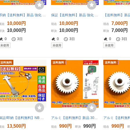
即納【送料無料】新品 強化 イグニッションコイル 3本【AZワゴン MD22S MJ21S MJ22S MJ23S】K6A 1A12-18-100 1A07-18-100A ターボ NA 交換
保証【送料無料】新品 強化 イグニッションコイル 3本SET【スクラム トラック DG63T DG62T DG52T DH52T】K6A F6A 1A12-18-100 1A07-18-100A
10,000円
10,000円
7,000円
現在
現在
現在
10,000円
10,000円
7,000円
即決
即決
即決
0
3日
0
3日
0
3日
未使用
未使用
未使用
送料無料
送料無料
送料無料
保証/即納【送料無料】NB ロードスター 右側【新品 パワーウインドウ レギュレーター】運転席 NB8C NB6C マツダ ISO認証工場 モーター付き
アルミ【送料無料】新品 30歯 電動格納ミラー リペア ギア 1個【CX-5 KE系 アクセラ】サイドミラー 格納不良 修理 故障 交換 破損 軸 Φ3.5
13,500円
990円
990円
990円
現在
現在
即決
現在