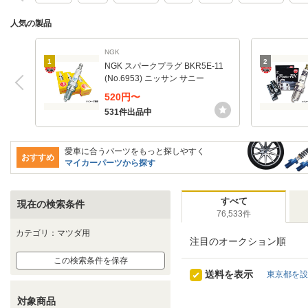
人気の製品
NGK
1
2
NGK スパークプラグ BKR5E-11
(No.6953) ニッサン サニー
520円〜
531件出品中
愛車に合うパーツをもっと探しやすく
おすすめ
マイカーパーツから探す
すべて
現在の検索条件
76,533件
カテゴリ：マツダ用
注目のオークション順
この検索条件を保存
送料を表示
東京都を設
対象商品