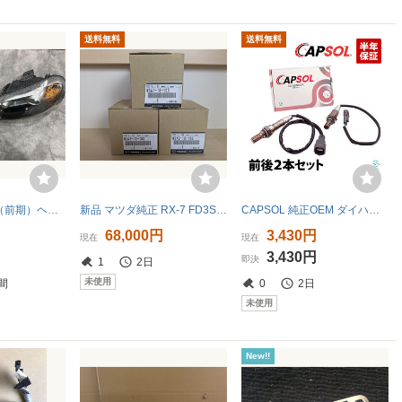
送料無料
送料無料
ncロードスター（前期）ヘッドライト左右セット
新品 マツダ純正 RX-7 FD3S イグニッションコイル 3本セット
CAPSOL 純正OEM ダイハツ ミラアヴィ L260S O2センサー ラムダセンサー 空燃比センサー エキマニ エキパイ セット 89465-97212
円
68,000円
3,430円
現在
現在
円
3,430円
即決
1
2日
未使用
間
0
2日
未使用
New!!