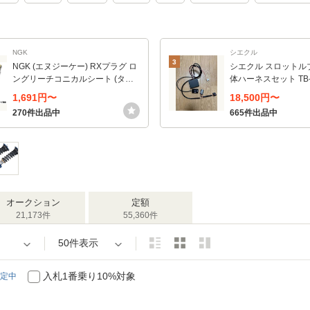
NGK
シエクル
3
NGK (エヌジーケー) RXプラグ ロ
シエクル スロットル
ングリーチコニカルシート (ター
体ハーネスセット TB-
ミナル:ポンチカシメ) 1本 【9629
1,691円〜
18,500円〜
0】 LTR5ARX-13P
270件出品中
665件出品中
オークション
定額
21,173件
55,360件
50件表示
入札1番乗り10%対象
定中