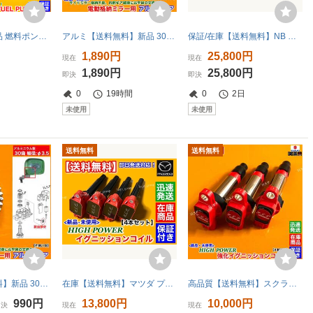
【送料無料】新品 燃料ポンプ フューエルポンプ 1個【ロードスター NA6CE NA8C】フィルター付 B61P-13-350B BPE8-13-350 BPE8-13-350 交換
アルミ【送料無料】新品 30歯 電動格納ミラー リペア ギア 2個【フレア MJ34S MJ44S】サイドミラー 修理 交換 カスタムスタイル 軸径 Φ3.5
保証/在庫【送料無料】NB ロードスター 左右 2個SET【新品 パワーウインドウ レギュレーター】運転席 助手席 NB8C NB6C モーター付き 交換
1,890円
25,800円
現在
現在
1,890円
25,800円
即決
即決
0
19時間
0
2日
未使用
未使用
送料無料
送料無料
アルミ【送料無料】新品 30歯 電動格納ミラー リペア ギア 1個【フレア MJ34S MJ44S】サイドミラー 修理 交換 カスタムスタイル 軸径 Φ3.5
在庫【送料無料】マツダ プレマシー CWFFW【新品 強化 イグニッションコイル 4本SET】PE-VPS 2000cc PE20-18-100 PE01-18-100 A 失火 交換
高品質【送料無料】スクラムワゴン DG64W DG62W【新品 強化 イグニッションコイル 3本】K6A ターボ 1A12-18-100 1A07-18-100A 1A09-18-100
990円
13,800円
10,000円
即決
現在
現在