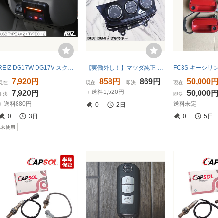
REIZ DG17W DG17V スクラム ワゴン バン USB電源増設ユニット イルミ付き 急速充電対応 QC3.0+PD ライツ
【実働外し！】マツダ純正 CWEFW CWFFW プレマシー エアコンスイッチ A/Cスイッチ エアコンスイッチパネル 激安魔王 即納
7,920円
858円
869円
50,000
現在
現在
即決
現在
＋送料1,520円
7,920円
50,000
即決
即決
＋送料880円
送料未定
0
2日
0
3日
0
5日
未使用