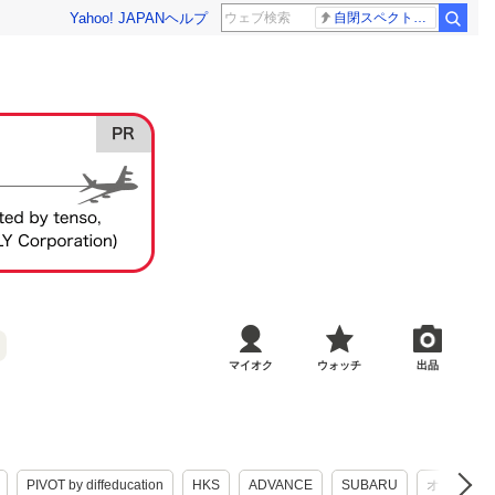
Yahoo! JAPAN
ヘルプ
自閉スペクトラム症
マイオク
ウォッチ
出品
PIVOT by diffeducation
HKS
ADVANCE
SUBARU
オートエク