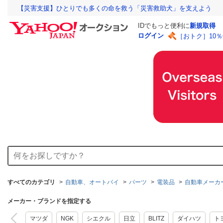
【災害支援】ひとりでも多くの命を救う「災害救助犬」を支えよう
IDでもっと便利に
新規取得
ログイン
［おトク］10
すべてのカテゴリ
自動車、オートバイ
パーツ
電装品
自動車メーカ
メーカー・ブランドを指定する
マツダ
NGK
シエクル
日立
BLITZ
ダイハツ
ト