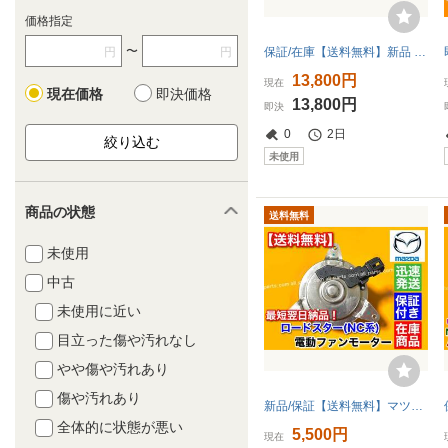
価格指定
〜
円
円
保証/在庫【送料無料】新品 強化 イグニッションコイル 4本【NC ロードスター NCEC LF-VE】L3G2-18-100A L3G2-18-100B ハイパワー 2000cc
13,800円
現在
現在価格
即決価格
13,800円
即決
0
2日
未使用
商品の状態
送料無料
未使用
中古
未使用に近い
目立った傷や汚れなし
やや傷や汚れあり
傷や汚れあり
新品/保証【送料無料】マツダ NC ロードスター【新品 電動 ファン モーター】平成17年～平成27年 DBA-NCEC CBA-NCEC ISO認定工場 交換 異音
全体的に状態が悪い
5,500円
現在