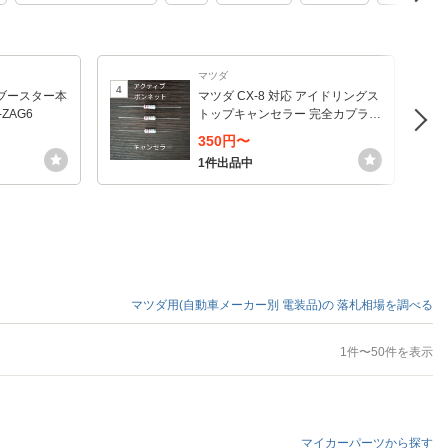
マツダ
4
5
ブースター本
マツダ CX-8 対応 アイドリングス
ZAG6
トップキャンセラー 完全カプラー
オン
350円〜
1件出品中
マツダ用(自動車メーカー別 電装品)の
落札相場を調べる
1件〜50件を表示
マイカーパーツから探す