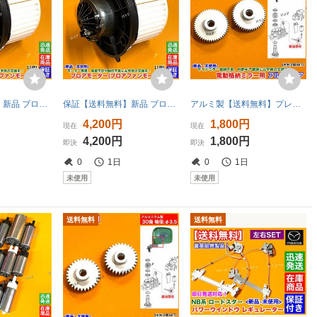
即納【送料無料】新品 ブロアモーター 1個【キャロル HB23S HB22S HB12S】1A02-61-B10A 1A00-61-B10 ブロアファン ヒーター エアコン 交換
保証【送料無料】新品 ブロアモーター 1個【AZワゴン MD22S MD21S MD12S MD11S】1A02-61-B10A 1A00-61-B10 ブロアファン ヒーター エアコン
アルミ製【送料無料】プレマシー CWFFW【新品 48歯 電動格納ミラー リペア ギア 2個SET】ミラーモーター サイドミラー 格納不良 分解 交換
4,200円
1,800円
現在
現在
4,200円
1,800円
即決
即決
0
1日
0
1日
未使用
未使用
送料無料
送料無料