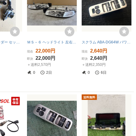
FC3S キーシリンダー セット アウターハンドル付き 作動正常 GT-X RX-7 ブレイズレッド
ＭＳ－６ ヘッドライト 左右 E-GEEP 傷 ヘッドランプ
スクラム ABA-DG64W パワーウインドウスイッチ PZターボ AT C8H-S105
円
22,000円
2,640円
現在
現在
円
22,000円
2,640円
即決
即決
＋送料2,570円
＋送料2,350円
0
2日
0
6日
送料無料