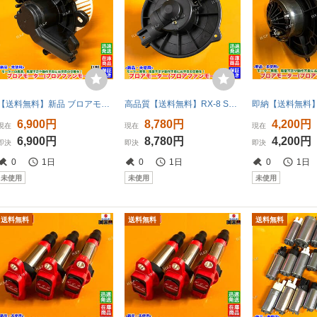
【送料無料】新品 ブロアモーター 1個【スクラムバン スクラムワゴン DG17V DG17W】1A09-61-B10 1A09-61-B10A ブロアファン エアコン 交換
高品質【送料無料】RX-8 SE3P【新品 ブロアモーター 1個】H15.2～H24.6 F151-61-B10 ヒーター エアコン ブロアファン 送風 異音 交換 修理
6,900円
8,780円
4,200円
現在
現在
現在
6,900円
8,780円
4,200円
即決
即決
即決
0
1日
0
1日
0
1日
未使用
未使用
未使用
送料無料
送料無料
送料無料