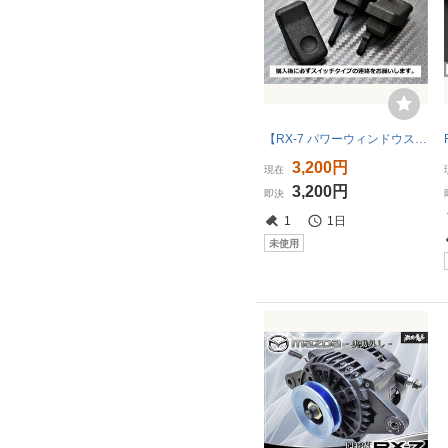
【RX-7 パワーウィンドウスイッチ対策品】 FD3S/FC3S後期 純正互換【長期保証】
3,200円
現在
3,200円
即決
1
1日
未使用