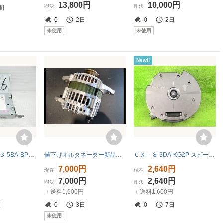
13,800円
10,000円
即決
即決
間
0
2日
0
2日
未使用
未使用
New!!
R2年 ＭＡＺＤＡ３ 5BA-BPFP 純正 ナビユニット CL-MM28J0JT B0J8-66-9C0M 207750 4816
値下げオルタネーター新品 マツダデミオ DW3W ルノールーテシア1にもコア返却無し
ＣＸ－８ 3DA-KG2P スピーカー XD Lパッケージ 6人 46G K131-66-960
円
7,000円
2,640円
現在
現在
円
7,000円
2,640円
即決
即決
＋送料1,600円
＋送料1,600円
間
0
3日
0
7日
未使用