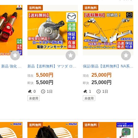
送料無料
送料無料
在庫【送料無料】新品 強化 イグニッションコイル 3本【スクラムバン DG64V DG62V DG52V DH52V】K6A F6A 1A12-18-100 1A07-18-100A 高電圧
新品【送料無料】マツダ ロードスター NC系【電動 ファン モーター 2005～2015】DBA-NCEC CBA-NCEC LFG1-15-150A 異音 交換 オーバーヒート
保証/新品【送料無料】NA系 ロードスター 左右 2個SET【モーター付 パワーウインドウ レギュレーター】NA8C NA6CE NA0258560C NA0259560C
円
5,500円
25,000円
現在
現在
円
5,500円
25,000円
即決
即決
0
1日
1
1日
未使用
未使用
送料無料
送料無料