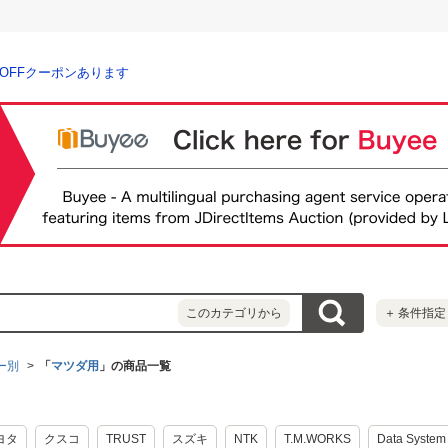
％OFFクーポンあります
このカテゴリから
＋
条件指定
ー別
「
マツダ用
」の商品一覧
ヨタ
クスコ
TRUST
スズキ
NTK
T.M.WORKS
Data System