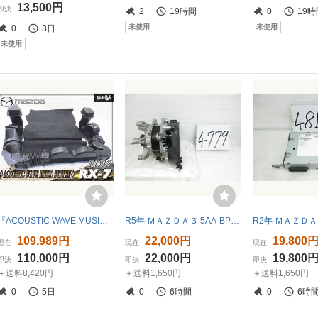
13,500円
即決
2
19時間
0
19時
未使用
未使用
0
3日
未使用
『ACOUSTIC WAVE MUSIC SYSTEM』オプション品！！ マツダ 純正 FD3S RX-7 BOSE/ボーズ製 アコースティックウェーブミュージックシステム
R5年 ＭＡＺＤＡ３ 5AA-BPFJ3R ダイナモ オルタネーター PGJD-18-F00 205126 4779
109,989円
22,000円
19,800
現在
現在
現在
110,000円
22,000円
19,800
即決
即決
即決
＋送料8,420円
＋送料1,650円
＋送料1,650円
0
5日
0
6時間
0
6時