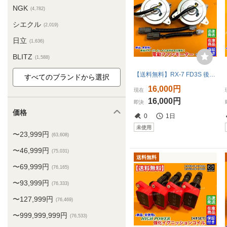
NGK
(4,782)
シエクル
(2,019)
日立
(1,636)
BLITZ
(1,588)
【送料無料】RX-7 FD3S 後期【新品 電動 ファン モーター 左右 2個SET】H11.1〜 13B N3G1-15-150 ラジエター エアコン コンデンサー 交換
16,000円
現在
16,000円
即決
価格
0
1日
未使用
〜23,999円
(63,608)
〜46,999円
(75,031)
送料無料
〜69,999円
(76,165)
〜93,999円
(76,333)
〜127,999円
(76,469)
〜999,999,999円
(76,533)