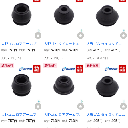
大野ゴム ロアアームブー
大野ゴム タイロッドエン
大野ゴム タイロッドエン
ツ トヨタ アルファード
ドカバー スバル サンバー
ドカバー マツダ CX-8 RX
757
757
570
570
405
405
現在
円
即決
円
現在
円
即決
円
現在
円
即決
円
ヴェルファイア AGH AN
レオーネ レックス TV1 T
-8 ロードスター プレマシ
入札
-
残り
3日
入札
-
残り
3日
入札
-
残り
3日
H GGH 10系 20系 30系
V2 AX7 TT2 AA2 AA3 AA
ー アクセラ ビアンテ NC
ゴム ブッシュ 出荷締切18
4 AA5 ブーツ
EC CC3FW CCEAW
送料無料
送料無料
送料無料
時
大野ゴム ロアアームブー
大野ゴム ロアアームブー
大野ゴム タイロッドエン
ツ ダイハツ アトレー ア
ツ ダイハツ アトレー テ
ドカバー スズキ スイフト
757
757
713
713
405
405
現在
円
即決
円
現在
円
即決
円
現在
円
即決
円
ルティス ハイゼット ビー
リオス ハイゼット S220V
エスクード SX4 ZC32S Z