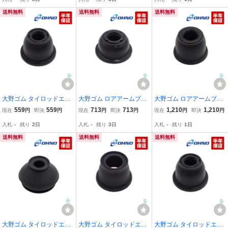
ーゴ BM20 V65W V77W
A A201A OHNO DC1170
86 OHNO ボールジョイン
V83W V87W V63W
ト ボール ジョイント DC-
送料無料
送料無料
送料無料
2663
大野ゴム タイロッドエン
大野ゴム ロアアームブー
大野ゴム ロアアームブー
ドカバー ホンダ エリシオ
ツ トヨタ キャミ ピクシ
ツ ダイハツ コペン ミラ
559
559
713
713
1,210
1,210
現在
円
即決
円
現在
円
即決
円
現在
円
即決
円
ン オデッセイ アコード R
ス トラック J100E J102E
タント ブーン ミラ ソニ
入札
-
残り
2日
入札
-
残り
3日
入札
-
残り
1日
R3 RR4 RB3 RB4 CB4 C
J122E S201U S211U
カ クー LA700S LA710S
B2
L350S L375S L250S L67
送料無料
送料無料
送料無料
5S L685S
大野ゴム タイロッドエン
大野ゴム タイロッドエン
大野ゴム タイロッドエン