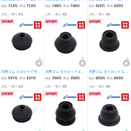
ツ スバル サンバー ディ
ツ スズキ SX4 エリオ カ
ツ スバル ステラ デック
713
713
746
746
625
625
現在
円
即決
円
現在
円
即決
円
現在
円
即決
円
アス トラック パネルバン
ルタス スイフト スプラッ
ス プレオ ルクラ LA100F
入札
-
残り
3日
入札
-
残り
3日
入札
-
残り
3日
S201J S211J S321N S33
シュ YA11S RB21S GA11
LA110F L275F L285F L4
1N 軽トラ
S ZC11S
55F L465F OHNO ゴム ブ
送料無料
送料無料
送料無料
ッシュ
大野ゴム スタビライザー
大野ゴム タイロッドエン
大野ゴム タイロッドエン
リンクブーツ タント ウェ
ドカバー トヨタ 全般 ア
ドブーツ ムーブ ムーブカ
537
537
350
350
603
603
現在
円
即決
円
現在
円
即決
円
現在
円
即決
円
イク キャスト コペン ハ
ルファード ヴェルファイ
スタム ムーブコンテ ムー
入札
-
残り
3日
入札
-
残り
3日
入札
-
残り
3日
イゼット アルティス スタ
ア AGH ANH GGH 10系 2
ブキャンバス LA100S LA
ビ ゴム カバー ジョイン
0系 30系
110S LA150S LA160S
送料無料
送料無料
送料無料
ト