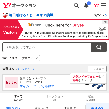
i
毎日引けるくじ 今すぐ挑戦
ログイン
大野ゴム
指定した条件
大野ゴム
＋フォロー
（
ブランドページ
）
ブランドをフォロー
して
愛車に合うパーツを
新着
をチェック！
もっと探しやすく
おすすめ
マイカーパーツから探す
すべて
オークション
定額
1,002件
0件
1,002件
相場を調べる
注目順
絞り込み
表示：