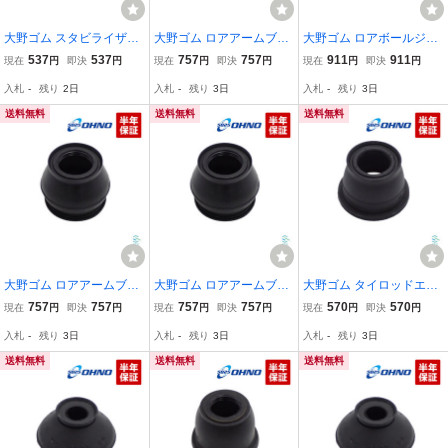
大野ゴム スタビライザー
大野ゴム ロアアームブー
大野ゴム ロアボールジョ
リンクブーツ RVR アイ
ツ トヨタ ハリアー プリ
イントブーツ bB ヴィッ
537
537
757
757
911
911
現在
円
即決
円
現在
円
即決
円
現在
円
即決
円
ギャラン タウンボックス
ウス RAV4 オーリス エス
ツ ヤリス カローラ イス
入札
-
残り
2日
入札
-
残り
3日
入札
-
残り
3日
ミニカ ランサー ミラージ
ティマ カムリ ゴム 交換
ト プロボックス スペイド
ュ ゴム カバー DC-2668
出荷締切18時
ファンカーゴ プラッツ
送料無料
送料無料
送料無料
OHNO
大野ゴム ロアアームブー
大野ゴム ロアアームブー
大野ゴム タイロッドエン
ツ イスズ いすゞ エルフ
ツ スバル サンバー ソル
ドカバー スバル サンバー
757
757
757
757
570
570
現在
円
即決
円
現在
円
即決
円
現在
円
即決
円
トラック NHR NKS NHS
テラ S500J S510J S700B
ディアス 軽トラ 軽バン S
入札
-
残り
3日
入札
-
残り
3日
入札
-
残り
3日
ゴム 交換 ブッシュ 出荷
S710B XEAM ゴム 交換
201J S211J S331B S201
締切18時
ブッシュ
J S211J S500J S510J
送料無料
送料無料
送料無料