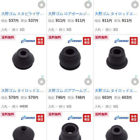
大野ゴム スタビライザー
大野ゴム ロアボールジョ
大野ゴム タイロッドエン
リンクブーツ 三菱 ekアク
イントブーツ スバル トレ
ドカバー エクストレイル
537
537
911
911
911
911
現在
円
即決
円
現在
円
即決
円
現在
円
即決
円
ティブ ekカスタム ekクラ
ジア マツダ ファミリア N
シルフィ ノート マーチ
入札
-
残り
3日
入札
-
残り
3日
入札
-
残り
3日
ッシィ ekスペース ekスポ
CP120X NCP125X NSP1
ラフェスタ リーフ ブッシ
ーツ ekワゴン
20X NCP165M ゴム ブッ
ュ ダストブーツ E12 NE1
送料無料
送料無料
送料無料
シュ
2
大野ゴム タイロッドエン
大野ゴム ロアアームブー
大野ゴム タイロッドエン
ドカバー マツダ スクラム
ツ イスズ いすゞ ジェミ
ドブーツ コペン タント
570
570
746
746
603
603
現在
円
即決
円
現在
円
即決
円
現在
円
即決
円
キャロル スピアーノ フレ
ニ MJ1 MJ2 MJ3 MJ4 MJ
ミラ ウェイク キャスト
入札
-
残り
8時間
入札
-
残り
3日
入札
-
残り
3日
ア ラピュタ AZワゴン ブ
5 MJ6 ゴム ブッシュ 交換
ハイゼット タフト LA700
ーツ
オートパーツ
V LA710V L275S L285S
送料無料
送料無料
送料無料