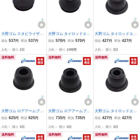
大野ゴム スタビライザー
大野ゴム タイロッドエン
大野ゴム タイロッドエン
リンクブーツ レガシィ ス
ドカバー スズキ 全般 Kei
ドカバー スバル サンバー
537
537
570
570
427
427
現在
円
即決
円
現在
円
即決
円
現在
円
即決
円
テラ エクシーガ シフォン
アルト スイフト パレット
ステラ R1 プレオ ヴィヴ
入札
-
残り
2日
入札
-
残り
10時間
入札
-
残り
3日
プレオ ルクラ RA1 RA2
MK21S HA12V HA24S H
ィオ ドミンゴ OHNO ゴ
ゴム ブッシュ スタビ
A25S HN21S HN22S
ム ブッシュ DC-1525
送料無料
送料無料
送料無料
大野ゴム ロアアームブー
大野ゴム ロアアームブー
大野ゴム タイロッドエン
ツ コペン ミラ タント ブ
ツ ステップワゴン フィッ
ドカバー キューブ フィガ
625
625
735
735
427
427
現在
円
即決
円
現在
円
即決
円
現在
円
即決
円
ーン ミラ ソニカ クー LA
ト モビリオ ダストブーツ
ロ マーチ パオ ANZ10 AZ
入札
-
残り
3日
入札
-
残り
3日
入札
-
残り
3日
700S LA710S L350S L37
RK1 RK2 RK3 RK4 RG1
10 Z10 AK11 ANK11 FHK
5S L250S L675S L685S
GD1 GD2 GD3 GD4 GB1
11 HK11 K10 K11 OHNO
送料無料
送料無料
送料無料
GB2
DC-1525