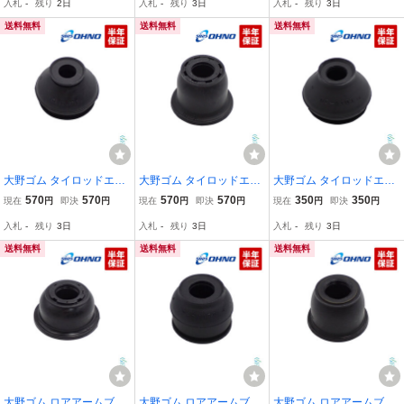
入札
-
残り
2日
入札
-
残り
3日
入札
-
残り
3日
ゴ メビウス ゴム 交換 ブ
J100G J102G J122G 軽
C72S ZC83S ZD72S ZD8
ッシュ
トラ
3S YA11S YA41S YB11S
送料無料
送料無料
送料無料
大野ゴム タイロッドエン
大野ゴム タイロッドエン
大野ゴム タイロッドエン
ドカバー ニッサン ピノ
ドカバー ホンダ N BOX
ドカバー レクサス NX ES
570
570
570
570
350
350
現在
円
即決
円
現在
円
即決
円
現在
円
即決
円
モコ ルークス NT100 ク
モビリオ N ONE N WGN
RX トヨタ ゴム ブッシュ
入札
-
残り
3日
入札
-
残り
3日
入札
-
残り
3日
リッパー HC24S MG21S
ライフ ゼスト JF1 JF2 G
スタビ 交換
ML21S DR16T DR17V
B1 GB2 JE1 JE2
送料無料
送料無料
送料無料
大野ゴム ロアアームブー
大野ゴム ロアアームブー
大野ゴム ロアアームブー