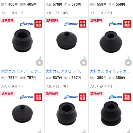
ドカバー トヨタ RAV4 ポ
ドカバー ダイハツ テリオ
ドカバー デリカ アウトラ
405
405
570
570
559
559
現在
円
即決
円
現在
円
即決
円
現在
円
即決
円
ルテ コロナ アイシス イ
ス ビーゴ ブーン J100G J
ンダー コルト ブッシュ
入札
-
残り
3日
入札
-
残り
3日
入札
-
残り
3日
プサム マーク2 ファンカ
102G J122G J200G J210
ダストブーツ ゴム サスペ
ーゴ ゴム ジョイント
G M502G M512G
ンション ジョイント
送料無料
送料無料
送料無料
大野ゴム ロアアームブー
大野ゴム スタビライザー
大野ゴム タイロッドエン
ツ 日産UD コンドル BKR
リンクブーツ AZワゴン
ドカバー トヨタ 全般 RA
757
757
537
537
350
350
現在
円
即決
円
現在
円
即決
円
現在
円
即決
円
BKS ニッサン ゴム 交換
スクラム フレア スタビ
V4 bB ヴィッツ イプサム
入札
-
残り
3日
入札
-
残り
3日
入札
-
残り
3日
ブッシュ 出荷締切18時
カバー ジョイント MJ21S
カローラ ゴム ブッシュ
MJ22S MJ23S MM21S M
交換
送料無料
送料無料
送料無料
M32S