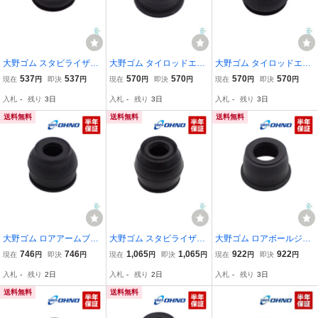
大野ゴム スタビライザー
大野ゴム タイロッドエン
大野ゴム タイロッドエン
リンクブーツ オデッセイ
ドカバー ダイハツ アトレ
ドカバー ミツビシ タウン
537
537
570
570
570
570
現在
円
即決
円
現在
円
即決
円
現在
円
即決
円
NBOX NONE NWGN ゼス
ー ハイゼット S100P S11
ボックス デリカ ミニキャ
入札
-
残り
3日
入札
-
残り
3日
入札
-
残り
3日
ト ライフ ヴェゼル カバ
0P S200P S700V S710V
ブ DS17W DS64W DS17
ー ジョイント DC-2668
出荷締切18時
V MB15S ブーツ
送料無料
送料無料
送料無料
大野ゴム ロアアームブー
大野ゴム スタビライザー
大野ゴム ロアボールジョ
ツ ダイハツ タフト タン
リンクブーツ ニッサン モ
イントブーツ 日産 エクス
746
746
1,065
1,065
922
922
現在
円
即決
円
現在
円
即決
円
現在
円
即決
円
ト ミライース ムーブ ロ
コ NV100 クリッパー MG
トレイル ティアナ デュア
入札
-
残り
2日
入札
-
残り
2日
入札
-
残り
3日
ッキー LA900S LA910S L
33S DR17V DR16T ゴム
リス プレサージュ ムラー
A650S LA660S
ブッシュ OHNO DC-2663
ノ PNU31 PU31 TNT31
送料無料
送料無料
NT31