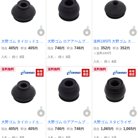
大野ゴム タイロッドエン
大野ゴム ロアアームブー
送料185円 大野ゴム スタ
ドカバー レクサス ブッシ
ツ ホンダ CR-V アクティ
ビライザーリンクブーツ
405
405
746
746
352
352
現在
円
即決
円
現在
円
即決
円
現在
円
即決
円
ュ ロアボール ジョイント
アコード シビック インテ
タント ウェイク キャスト
＋送料185円
入札
-
残り
3日
入札
-
残り
3日
ブーツ IS GS SC UX ASE
グラ RD1 RD2 HA1 HA2
コペン ハイゼット アルテ
入札
-
残り
4日
30 GSE20 GSE21 GSE25
HA3 AC AD SZ
ィス スタビ ゴム カバー
GSE30
ジョイント
送料無料
送料無料
送料無料
大野ゴム タイロッドエン
大野ゴム ロアアームブー
大野ゴム スタビライザー
ドカバー ミツビシ デリカ
ツ トヨタ ピクシスエポッ
リンクブーツ BRZ ZC6 Z
405
405
746
746
1,065
1,065
現在
円
即決
円
現在
円
即決
円
現在
円
即決
円
D3 パジェロ ランサーカ
ク ライズ LA350A LA360
D8 トヨタ 86 ZN6 GRMN
入札
-
残り
3日
入札
-
残り
3日
入札
-
残り
1日