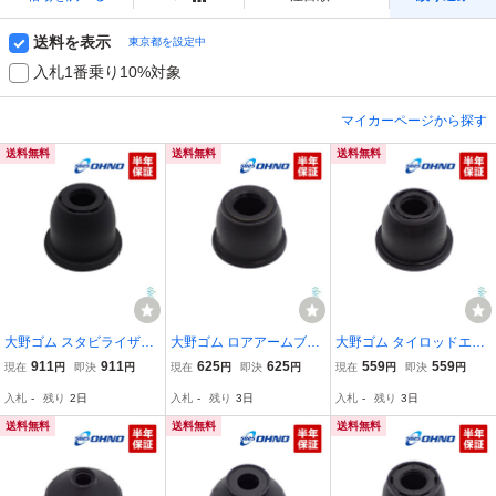
送料を表示
東京都を設定中
入札1番乗り10%対象
マイカーページから探す
送料無料
送料無料
送料無料
大野ゴム スタビライザー
大野ゴム ロアアームブー
大野ゴム タイロッドエン
リンクブーツ ミラジーノ
ツ ダイハツ ムーブ ムー
ドカバー シルビア ブッシ
911
911
625
625
559
559
現在
円
即決
円
現在
円
即決
円
現在
円
即決
円
オプティ MAX YRV オプ
ブカスタム ムーブコンテ
ュ ダストブーツ ゴム サ
入札
-
残り
2日
入札
-
残り
3日
入札
-
残り
3日
ティ コペン ストーリア
L150S L160S L185S L17
スペンション CS14 S14
ネイキッド スタビリンク
5S LA100S LA110S
CS14 US12 JS12 S14 S1
送料無料
送料無料
送料無料
5