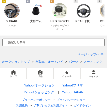
1
2
3
4
5
SUBARU
大野ゴム
HKB SPORTS
REAL（車）
Work
スバル
エッチケービース
ワー
ポーツ
指定した条件
ページトップへ
オークショントップ
自動車、オートバイ
パーツ
ステアリング
トップ
出品
ウォッチ
マイオク
Yahoo!オークション
Yahoo!フリマ
Yahoo!ショッピング
Yahoo! JAPAN
プライバシーポリシー
プライバシーセンター
利用規約
LYPプレミアム利用ガイド
ガイドライン