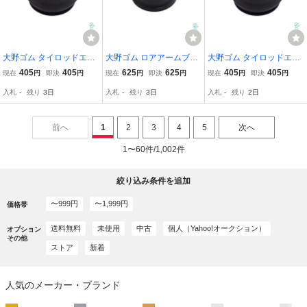
大野ゴム タイロッドエン
大野ゴム ロアアームブー
大野ゴム タイロッドエン
ドカバー アルティス デル
ツ トヨタ bB コペン パッ
ドカバー ニッサン キュー
405
405
625
625
405
405
現在
円
即決
円
現在
円
即決
円
現在
円
即決
円
タ バン ワゴン ACV30N A
ソ ピクシス QNC20 QNC
ブ ティーダ ノート マー
入札
-
残り
3日
入札
-
残り
3日
入札
-
残り
2日
CV35N SXV20N SXV25N
21 QNC25 LA400A LA30
チ ブルーバード BNZ11 B
CB21G YB20G YB21G ゴ
0A LA310A
Z11 G11 KG11 NG11
ム
前へ
1
2
3
4
5
次へ
1〜60件/1,002件
絞り込み条件を追加
〜999円
〜1,999円
価格帯
送料無料
未使用
中古
個人（Yahoo!オークション）
オプション
その他
ストア
新着
人気のメーカー・ブランド