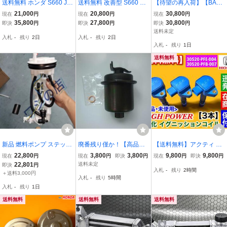
送料無料 ホンダ S660 JW
送料無料 改善型 S660 イ
【待望の再入荷】【BAD
5 オールアルミ製 大容量
ンタークーラー アルミ製
MOON-Racing オリジナ
21,000
20,800
30,800
現在
円
現在
円
現在
円
インタークーラー 純正交
大容量 純正交換タイプ オ
ル】レーシングプーリ
35,800
27,800
30,800
即決
円
即決
円
即決
円
換タイプ 加工不要 冷却性
ールアルミ ホンダ
ー S2000 AP1 AP2
送料未定
入札
-
残り
2日
入札
-
残り
2日
能向上 チューニングパー
入札
-
残り
1日
ツ
送料無料
新品 燃料ポンプ ステップ
廃番残り僅か！【高品質
【送料無料】アクティ バ
ワゴン RK1 RK2 RK3 RK
日本製】燃料フィルター
ン トラック HH5 HH6 HA
22,800
3,800
3,800
9,800
9,800
現在
円
現在
円
即決
円
現在
円
即決
円
4 RK5 フィルター・レギ
プレリュード BB5 BB6 B
6 HA7【新品 強化 イグニ
22,801
送料未定
即決
円
入札
-
残り
2時間
ュレター付 17708-SZW-0
B7 BB8 燃費UP！
ッションコイル 3本】305
＋送料3,000円
入札
-
残り
5時間
03 17045-SZW-000 6 ヶ
20-PFE-004 30520-PFB-
入札
-
残り
1日
月保証
007 30520-PXH-004
送料無料
送料無料
送料無料