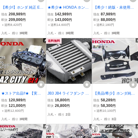
【希少!】ホンダ 純正 EG
★希少★ HONDA ホンダ
【希少！絶版・未使用
8 シビック フェリオ D15
純正 DC5 インテグラ タ
品！】ホンダ純正 DC5 イ
208,989
142,989
87,989
現在
円
現在
円
現在
円
B ツインキャブエンジン
イプR K20A i-VTEC エン
ンテグラ TYPE R 前期 K2
209,000
143,000
88,000
即決
円
即決
円
即決
円
本体 5MT トランスミッシ
ジン本体 カムシャフト イ
0A クランクシャフト 133
＋送料8,420円
＋送料14,600円
＋送料2,180円
ョン ECU ハーネス 補器
ンマニ インジェクター ハ
10-PRB-A00 即納 棚14B
入札
-
残り
3時間
入札
-
残り
3時間
入札
-
残り
3時間
付き 棚1C
ーネス 付 棚1C
送料無料
★ストア出品!!★ 【実動
JB3 JB4 ライフダンク イ
【美品/希少】ホンダ純正
外し!! 純正LSD入り】 HO
ンタークーラー 純正交換
NC1 NSX エンジンカバー
120,989
16,800
58,289
現在
円
現在
円
現在
円
NDA ホンダ 純正 GA2 シ
E07Z ホンダ 新品 送料無
エンジンフード エンブレ
121,000
26,800
58,300
即決
円
即決
円
即決
円
ティ CZ-i 5MT マニュアル
料 冷却UP
ム シリアル付 5点 ブラッ
＋送料12,600円
＋送料10,100円
入札
-
残り
2日
D13C エンジン ミッショ
ク 74711 74712 74713 7
入札
-
残り
3時間
入札
-
残り
3日
ン ECU付 棚1C
4716 74766