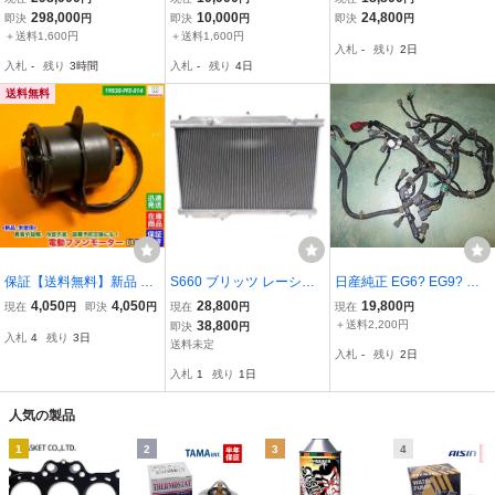
1) リビルト品 純正 キャブ
－５YS-003 新同 割
ミ 2 倍容量アップ アルミ
298,000
10,000
24,800
即決
円
即決
円
即決
円
S6 エスロク / ホンダ HO
れ無し
製 ホンダ
＋送料1,600円
＋送料1,600円
入札
-
残り
2日
NDA S500 S600 S800 S8
入札
-
残り
3時間
入札
-
残り
4日
00M
送料無料
保証【送料無料】新品 電
S660 ブリッツ レーシン
日産純正 EG6? EG9? シ
動ファン モーター 1個
グラジエター タイプZS
ビック SIR B16A用? エン
4,050
4,050
28,800
19,800
現在
円
即決
円
現在
円
現在
円
【アクティ バン トラック
軽量オールアルミラジエ
ジンハーネス 程度良好 中
38,800
＋送料2,200円
即決
円
入札
4
残り
3日
HH5 HH6 HA6 バモス H
ター BLITZ ★ JW5 S660
古♪ 32110-P30-0201 ス
送料未定
入札
-
残り
2日
M1 HM2 ホビオ】強化品
[A35305]
ポーツシビック フェリオ
入札
1
残り
1日
交換 19030-PFE-014
予備パーツに
人気の製品
1
2
3
4