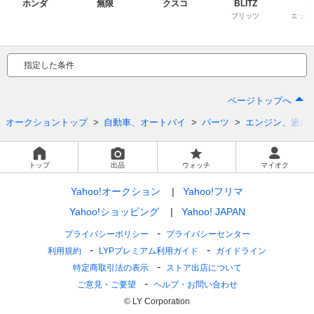
ホンダ
無限
クスコ
BLITZ
H
ブリッツ
エッチ
指定した条件
ページトップへ
オークショントップ
自動車、オートバイ
パーツ
エンジン、過給
トップ
出品
ウォッチ
マイオク
Yahoo!オークション
Yahoo!フリマ
Yahoo!ショッピング
Yahoo! JAPAN
プライバシーポリシー
プライバシーセンター
利用規約
LYPプレミアム利用ガイド
ガイドライン
特定商取引法の表示
ストア出店について
ご意見・ご要望
ヘルプ・お問い合わせ
© LY Corporation