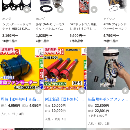
ホンダ
ホンダ
アイシン
シリンダーヘッドガス
多摩 (TAMA) サーモス
DPFドットコム 煤殺
AISIN アイシン精機
ケット HE802 K.Pガ
タット ボトムバイパ
し 赤 (すすごろし あ
ウォーター ポンプ
スケット
ス型 φ52mm
か) 1本 500ml DPF
WPH-068 ホンダ N-
3,160円〜
1,628円〜
5,600円〜
4,790円〜
WV52BC-78
DPD DPR 洗浄再生ク
ONE エヌワン JG1
10件出品中
4件出品中
2件出品中
79件出品中
リーナー (DPF再生促
JG2 19210-R9G-00
進剤) (単品)
1個 アイシン 交換用
送料無料
送料無料
即納【送料無料】新品 電
保証/新品【送料無料】ハ
新品 燃料ポンプ ステップ
動 ファン モーター 1個
イパワー 強化 イグニッシ
ワゴン RK1 RK2 RK3 RK
4,050
4,050
10,000
22,800
現在
円
即決
円
現在
円
現在
円
【バモス バモスホビオ H
ョンコイル 3本【バモス
4 RK5 フィルター・レギ
10,000
22,801
即決
円
即決
円
入札
1
残り
3日
M1 HM3 HM4 HJ1 HJ2】
ホビオ HM3 HM4 HJ1 HJ
ュレター付 17708-SZW-0
＋送料3,000円
入札
-
残り
4日
19030-PFE-014 ラジエタ
2】E07Z 30520-RS8-004
03 17045-SZW-000 6 ヶ
入札
-
残り
1日
ー コンデンサー 交換
高電圧 交換 故障
月保証