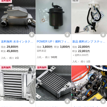
送料無料
NEW
送料無料 水冷インタクー
POWER UP！燃料フィル
新品 燃料ポンプ ステップ
ラー ホンダ S660 JW5 用
ターEG9 EG6 EK4 EK9 D
ワゴン RK1 RK2 RK3 RK
29,800
3,800
3,800
22,800
現在
円
現在
円
即決
円
現在
円
純正互換 オールアルミ イ
C2 DC1 DB8 DB6 DB9
4 RK5 フィルター・レギ
45,800
送料未定
22,801
即決
円
即決
円
ンタークーラー 新品
ュレター付 17708-SZW-0
＋送料3,000円
入札
-
残り
5時間
入札
-
残り
2日
03 17045-SZW-000 6 ヶ
入札
-
残り
1日
月保証
送料無料
送料無料