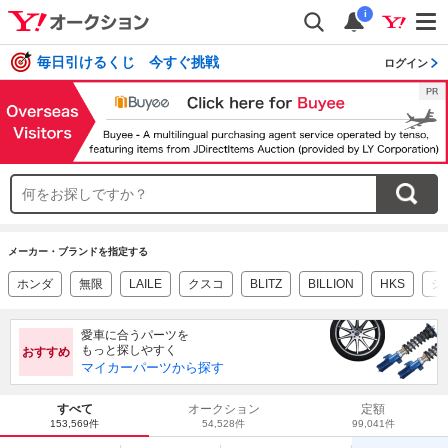
i
毎日引けるくじ 今すぐ挑戦
ログイン
メーカー・ブランドを指定する
ホンダ
無限
LAILE
クスコ
BLITZ
BILLION
HKS
シ
愛車に合うパーツを
もっと探しやすく
おすすめ
マイカーパーツから探す
すべて
オークション
定額
153,569件
54,528件
99,041件