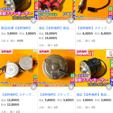
新品/在庫【送料無料】電
保証【送料無料】新品 強
【送料無料】ステップワ
動 ファン モーター 1個
化 イグニッションコイル
ゴン スパーダ RK5 RK6
3,900
3,900
10,000
8,400
8,400
現在
円
即決
円
現在
円
現在
円
即決
円
【19030-PFE-003】 アク
3本【アクティ トラック
RK7【新品 O2センサー
10,000
即決
円
入札
1
残り
2時間
入札
-
残り
1日
ティ トラック バン ライ
HA8 HA9 平成21年～】E
リア 1本】36532-RWP-0
入札
-
残り
1日
フ ダンク HH5 HA6 HA7
07Z 30520-RS8-004 ハイ
04 R20A 後ろ 触媒 下流
JB3 JB4 適合確認可
パワー 失火 交換
交換 チェックランプ
送料無料
送料無料
送料無料
【送料無料】ステップワ
【送料無料】ステップワ
保証【送料無料】新品 電
ゴン RK1 RK2 RK3 RK4
ゴン RG1 RG2 RG3 RG4
動ファン モーター 1個
12,800
5,800
5,800
3,900
3,900
現在
円
現在
円
即決
円
現在
円
即決
円
【新品 電動 ファン モー
【新品 電動 ファン モー
【アクティ トラック バン
12,800
即決
円
入札
-
残り
1日
入札
-
残り
2日
ター 左右 2個】19030-R0
ター 右側 1個】38616-RT
HH5 HA6 HA7 / ライフ ダ
入札
-
残り
1日
A-J02 38616-R0A-J02 ラ
A-004 ラジエター コンデ
ンク JB3 JB4】19030-PF