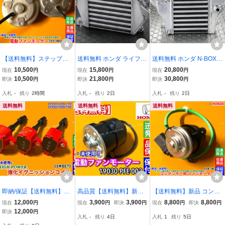
【送料無料】ステップワ
送料無料 ホンダ ライフ
送料無料 ホンダ N-BOX J
ゴン RG1 RG2 RG3 RG4
用 大容量 インタークーラ
F3 JF4 N-WGN JH3 JH4
10,500
15,800
20,800
現在
円
現在
円
現在
円
【新品 電動 ファン モー
ー 純正交換タイプ JB5 JB
ターボ インタークーラー
10,500
21,800
30,800
即決
円
即決
円
即決
円
ター 左右 2個SET】1903
6 JB7 JB8 ターボ P07A
純正交換式 大容量 冷却性
入札
-
残り
2時間
入札
-
残り
2日
入札
-
残り
2日
0-RTA-004 38616-RTA-0
ボルトオン 自動車部品 新
能向上 チューニングパー
04 スパーダ 交換 修理
品
ツ
送料無料
送料無料
送料無料
即納/保証【送料無料】新
高品質【送料無料】新品
【送料無料】新品 コンデ
品 強化 イグニッションコ
電動ファン モーター 1個
ンサー用 電動 ファン モ
12,000
3,900
3,900
8,800
8,800
現在
円
現在
円
即決
円
現在
円
即決
円
イル 3本【N-BOX Nボッ
【バモス ホビオ HM1 HM
ーター1個【ビート PP1
12,000
即決
円
入札
-
残り
4日
入札
1
残り
5日
クス JF1 JF2】30520-5Z
2 HM3 HM4 HJ1 ホビオ
全年式】右側 80151-SS1