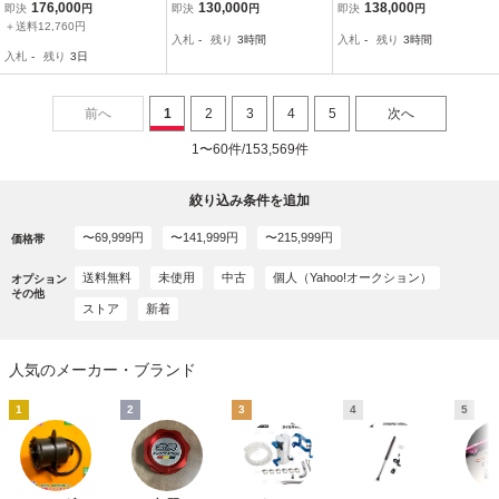
A 6MT エンジン本体 イン
24ヶ月保証付き★
料無料 24ヶ月保証付き★
176,000
130,000
138,000
即決
円
即決
円
即決
円
ジェクター サージタンク
＋送料12,760円
入札
-
残り
3時間
入札
-
残り
3時間
ピストン クランク カムシ
入札
-
残り
3日
ャフト
前へ
1
2
3
4
5
次へ
1〜60件/153,569件
絞り込み条件を追加
〜69,999円
〜141,999円
〜215,999円
価格帯
送料無料
未使用
中古
個人（Yahoo!オークション）
オプション
その他
ストア
新着
人気のメーカー・ブランド
1
2
3
4
5