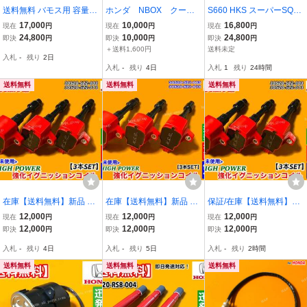
送料無料 バモス用 容量ア
ホンダ NBOX クーラ
S660 HKS スーパーSQV4
ップ インタークーラー 純
ーコンデンサー ８０１
ブローオフバルブ ★ JW5
17,000
10,000
16,800
現在
円
現在
円
現在
円
正交換タイプ オールアル
００－３２R-003 R7
S660 [A35114]
24,800
10,000
24,800
即決
円
即決
円
即決
円
ミ製 テーパーチューブ設
年 新品近い美品
＋送料1,600円
送料未定
入札
-
残り
2日
計 ホンダ
入札
-
残り
4日
入札
1
残り
24時間
送料無料
送料無料
送料無料
在庫【送料無料】新品 強
在庫【送料無料】新品 強
保証/在庫【送料無料】ホ
化 イグニッションコイル
化 イグニッションコイル
ンダ S660 JW5 ターボ
12,000
12,000
12,000
現在
円
現在
円
現在
円
3本【N-WGN ターボ JH1
3本SET【N-BOX スラッ
【新品 強化 イグニッショ
12,000
12,000
12,000
即決
円
即決
円
即決
円
JH2】30520-5Z2-003 30
シュ JF1 JF2】Nボックス
ンコイル 3本】30520-5Z
入札
-
残り
4日
入札
-
残り
5日
入札
-
残り
2時間
520-5Z2-013 ハイパワー
30520-5Z1-003 30520-5
2-003 30520-5Z2-013 高
N ワゴン S07A
Z1-013 高電圧 S07A
電圧 高性能 交換
送料無料
送料無料
送料無料