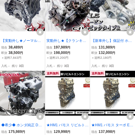
【実動外し★ノーマルボ
実動外し★【クランキン
【新車外し】保証付 ホン
ア】ホンダ純正 EG6 シビ
グOK】保証付 純正 EG4
ダ 純正 FL5 シビックタイ
38,489
197,989
131,989
現在
円
現在
円
現在
円
ック SiR B16A B型エンジ
シビック D15B キャブ車
プR K20C タービン 過給
38,500
198,000
132,000
即決
円
即決
円
即決
円
ン エンジンブロック 腰下
AT エンジン本体 ミッショ
機 49477-06701 66V-TD0
＋送料7,843円
＋送料15,200円
＋送料2,180円
81Φ
ン ヘッドカバー ディスト
4 流用FK8にも 棚N3
入札
-
残り
3日
入札
-
残り
3日
入札
-
残り
3日
リビューター 棚
送料無料
送料無料
◆希少◆ ホンダ純正 DC5
★HM1 バモス リビルト E
★HM1 バモス ターボ E0
インテグラ タイプR K20
07Z エンジン 送料無料
7Z リビルト エンジン 送
175,989
129,998
137,998
現在
円
現在
円
現在
円