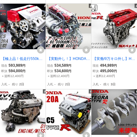
ジエター 修理 交換
ンサー 運転席 交換
E-003 交換 修理
【極上品！低走行550km
【実動外し！】HONDA
【実働/9万キロ外し】HO
外し】ホンダ 純正 DC5
ホンダ 純正 CL7 アコード
NDA ホンダ 純正 DC2 イ
593,989
534,589
494,989
現在
円
現在
円
現在
円
インテグラ タイプR 前期
ユーロR K20A エンジン 6
ンテグラタイプ 96スペッ
594,000
534,600
495,000
即決
円
即決
円
即決
円
K20A 6MT i-VTEC エンジ
速 MT マニュアル トラン
ク B18C VTEC エンジン
＋送料12,400円
＋送料12,400円
＋送料12,400円
ン 本体
スミッション 本体 スロッ
本体 EK4 EK9 EG6 即納
入札
-
残り
2日
入札
-
残り
2日
入札
-
残り
3日
トル ASSY 棚