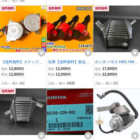
入札
-
残り
3日
1-003 30520-5Z1-013 高
プロ】19030-PFE-003 異
-003 強化品 E07A エアコ
出力 高性能 交換
音 水温 交換 保証
ン 交換 修理 異音
送料無料
送料無料
送料無料
【送料無料】ステップワ
在庫【送料無料】新品 強
ホンダ バモス HM1 HM2
ゴン スパーダ RK5 RK6
化 イグニッションコイル
容量アップインタークー
12,800
12,000
17,800
現在
円
現在
円
現在
円
RK7【新品 電動 ファン
3本【N-BOX ターボ Nボ
ラー オールアルミ製 テー
12,800
12,000
22,800
即決
円
即決
円
即決
円
モーター 左右 2個SET】1
ックス JF1 JF2】30520-5
パーチューブ設計 純正交
入札
-
残り
6日
入札
-
残り
2時間
入札
-
残り
2日
9030-R0A-J02 38616-R0
Z2-003 30520-5Z2-013
換タイプ 冷却性能UP
A-J02 運転席 助手製
高出力 高性能 交換
送料無料