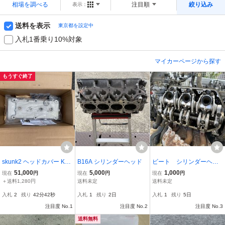
相場を調べる
注目順
絞り込み
表示：
送料を表示
東京都を設定中
入札1番乗り10%対象
マイカーページから探す
もうすぐ終了
skunk2 ヘッドカバー K20
B16A シリンダーヘッド
ビート シリンダーヘッ
A用 新品未使用 jdm usdm
ドセット
51,000
5,000
1,000
現在
円
現在
円
現在
円
ホンダ インテグラ シビッ
＋送料1,280円
送料未定
送料未定
ク DC5 EP3 FD2 FN1 EK
入札
2
残り
42分41秒
入札
1
残り
2日
入札
1
残り
5日
DC
注目度 No.1
注目度 No.2
注目度 No.3
送料無料