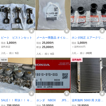
ビート ピストンセット
メーカー廃盤品 オイルフ
ホンダ純正 エアークリー
ィラーキャップ 15610-P
ナーコネクティング 1725
1,000
25,000
1,000
現在
円
現在
円
現在
円
73-J01 civic integra EG6
3-KBH-300 17253-MY9-7
送料未定
25,000
＋送料600円
即決
円
EK9 DC2 B16 B18 TYPE-
50 各2個 計4個セット 中
入札
-
残り
5日
入札
-
残り
2時間
入札
-
残り
6日
R HONDA シビック イン
古美品 CB400SF NC39
テグラ ホンダ JDM
NEW
送料無料
SALE！！ 即決！！ キャ
ホンダ NBOX JF5
送料無料 S660 用 大容量
ブレター comp 26R (26R
ラジエター １９０１０
ラジエーター オールアル
298,000
10,000
18,800
現在
円
現在
円
現在
円