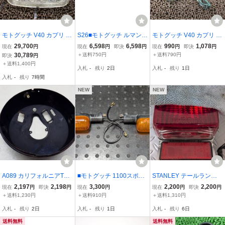
モトグッチ V40 カプリ ヘ
S26■モトグッチ ルマン1
モトグッチ V40 カプリ 社
ッドライト ▲B2396！PS
000 リアウインカー MOT
外 ウインカー 2個セット
29,700
6,598
6,598
990
1,078
現在
円
現在
円
即決
円
現在
円
即決
円
モトグッチ 【 IPS 】 MO
O GUZZI LEMANS リプロ
●B2139！PS カスタム素
30,789
＋送料750円
＋送料790円
即決
円
TO GUZZI キャブ車 動画
品
材に モトグッチ 【 IPS 】
＋送料1,400円
入札
-
残り
2日
入札
-
残り
1日
有
MOTO GUZZI キャブ車 動
入札
-
残り
7時間
画有
NEW
NEW
A089 カリフォルニアT3
■モトグッチ 1100スポル
STANLEY テールランプ S
ヘッドライトケース MO
ト 純正 リアウインカー
R400 RH16J E4 39936,
2,197
2,198
3,300
2,200
2,200
現在
円
即決
円
現在
円
現在
円
即決
円
TOGUZZI モトグッチ 850
キャブ車 前期型 [R07081
E2 PR0502 赤
＋送料1,230円
＋送料910円
＋送料1,310円
6]
入札
-
残り
2日
入札
-
残り
1日
入札
-
残り
6日
送料無料
送料無料