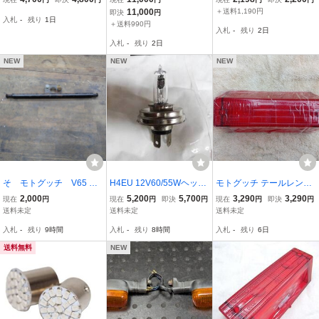
9/26007/0041126 社外 中
に。ブラケット
ー部 カット有り ベース T
11,000
＋送料1,190円
即決
円
入札
-
残り
1日
古 41125 42709 26007 0
BHN
＋送料990円
入札
-
残り
2日
041126 モトグッチ LeMa
入札
-
残り
2日
ns コケキズ無し Yg
NEW
NEW
NEW
そ モトグッチ V65 SP
H4EU 12V60/55Wヘッド
モトグッチ テールレンズ
？ ウインカーブラケッ
ライト バルブ球 ハロゲン
新品 ルマン２、ルマン
2,000
5,200
5,700
3,290
3,290
現在
円
現在
円
即決
円
現在
円
即決
円
ト
新品 車検 旧車
３ Ｖ３５ Ｖ５０ Ｔ
送料未定
送料未定
送料未定
３等
入札
-
残り
9時間
入札
-
残り
8時間
入札
-
残り
6日
送料無料
NEW