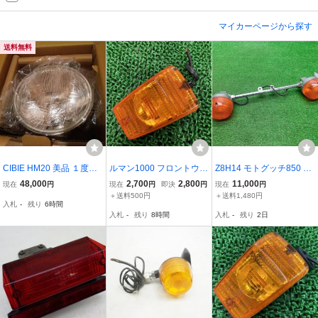
マイカーページから探す
送料無料
CIBIE HM20 美品 １度装
ルマン1000 フロントウイ
Z8H14 モトグッチ850 カ
着 モト180パイ ブラック
ンカー 片側 41125/4270
リフォルニア ウインカー
48,000
2,700
2,800
11,000
現在
円
現在
円
即決
円
現在
円
シビエ ヘッドライト シビ
9/26007/0041126 社外 中
ベース 当時物 V35 V50 V
＋送料500円
＋送料1,480円
入札
-
残り
6時間
エHM20 モトグッチ V7
古 41125 42709 26007 0
65 希少 CB400F等にも T
入札
-
残り
8時間
入札
-
残り
2日
レーサー 車検 MOTOGUZ
041126 モトグッチ LeMa
BHN
ZI モト・グッツィ
ns 修復素材に Vl