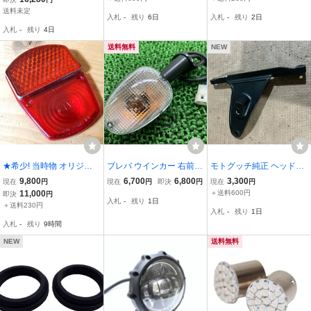
Ｔ、カルフォリニア３、
整 モトグッツイ MOTO G
送料未定
入札
-
残り
6日
入札
-
残り
2日
タルガ ＭＨＲ等 ドカ
UZZI
入札
-
残り
4日
ティ②
送料無料
NEW
★希少! 当時物 オリジナ
ブレバ ウインカー 右前/
モトグッチ純正 ヘッドラ
ル!!★ CEV 104 テールラ
左後 4291 モトグッチ 純
イトステー右 GU01496
9,800
6,700
6,800
3,300
現在
円
現在
円
即決
円
現在
円
ンプ ブレーキ レンズ モ
正 中古 バイク 部品 BREV
130 黒
11,000
＋送料600円
即決
円
入札
-
残り
1日
トグッチ モト・モリーニ
A750 割れ欠け無し 品薄
＋送料230円
入札
-
残り
1日
DINGO コルサリーノ Cor
希少品 車検 Genuine
入札
-
残り
9時間
sarino DUCATI
NEW
送料無料