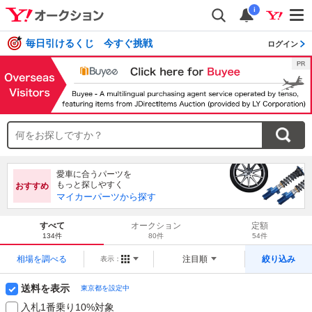
i
毎日引けるくじ 今すぐ挑戦
ログイン
愛車に合うパーツを
もっと探しやすく
おすすめ
マイカーパーツから探す
すべて
オークション
定額
134件
80件
54件
相場を調べる
注目順
絞り込み
表示：
送料を表示
東京都を設定中
入札1番乗り10%対象