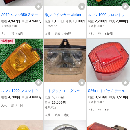
A979 ルマン850-2 テール
希少 ウインカー winker
ルマン1000 フロントウイ
ランプ モトグッチ MOT
モトグッチ ルマン850 le
ンカー 片側 41125/4270
4,947
4,948
1,100
1,100
2,700
2,800
現在
円
即決
円
現在
円
即決
円
現在
円
即決
円
O GUZZI Lemans
mans motoguzzi aprilia it
9/26007/0041126 社外 中
＋送料1,230円
＋送料770円
＋送料500円
aly 850T 1000
古 41125 42709 26007 0
入札
-
残り
5日
入札
-
残り
23時間
入札
-
残り
8時間
041126 モトグッチ LeMa
ns 修復素材に dG
送料無料
ルマン1000 フロントウイ
モトグッチ モトグッツィ
S26■モトグッチ テールレ
ンカー 片側 41125/4270
MOTO GUZZI デイトナ10
ンズ ルマン850 Moto GU
4,700
4,800
5,000
3,518
3,518
現在
円
即決
円
現在
円
現在
円
即決
円
9/26007/0041126 社外 中
00 DAYTONA 純正 ヘッド
ZZI 850T3 T4 カリフォル
10,000
＋送料750円
即決
円
入札
-
残り
1日
古 41125 42709 26007 0
ライト 1989年製
ニア リプロ品
送料未定
入札
-
残り
5日
041126 モトグッチ LeMa
入札
-
残り
6時間
ns コケキズ無し Ve