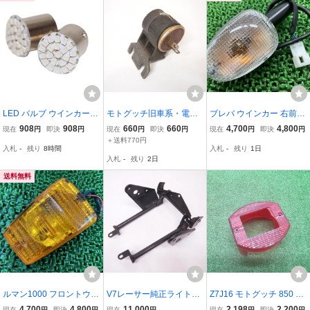
LED バルブ ウインカー 1
モトグッチ旧車系・電装
ブレバ ウインカー 右前/
2V ★2X-0001 45604549
品/イモラ記載ありリレー
左後 4291 モトグッチ 純
908
908
660
660
4,700
4,800
現在
円
即決
円
現在
円
即決
円
現在
円
即決
円
20027
かな
正 中古 バイク 部品 BREV
＋送料770円
入札
-
残り
8時間
入札
-
残り
1日
A750 修復素材やペイント
入札
-
残り
2日
素材に 品薄 希少品 車検
Genuine
送料無料
ルマン1000 フロントウイ
V7レーサー純正ライトス
Z7J16 モトグッチ 850 T3
ンカー 片側 41125/4270
テー 割れ無し歪み補修
テールランプ リフレクタ
4,700
4,800
11,000
2,198
2,200
現在
円
即決
円
現在
円
現在
円
即決
円