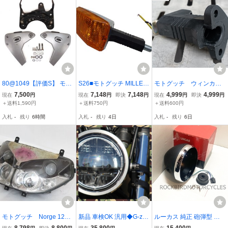
80@1049【評価S】 モト
S26■モトグッチ MILLE G
モトグッチ ウィンカー
グッツイ 純正 ブレヴァ 1
T リア ウインカー メッキ
ステー リプロ ルマン1
7,500
7,148
7,148
4,999
4,999
現在
円
現在
円
即決
円
現在
円
即決
円
100 実動 ヘッドライト メ
タイプ リプロ品 Moto GU
000、ルマン５、ミレＧ
＋送料1,590円
＋送料750円
＋送料600円
ーター ウインカー ステー
ZZI カリフォルニア1000-
Ｔ、カルフォリニア３、
入札
-
残り
6時間
入札
-
残り
4日
入札
-
残り
6日
055786317 055786307 B
3
タルガ等 ドカティ②
reva モトグッチ
モトグッチ Norge 1200
新品 車検OK 汎用◆G-zac
ルーカス 純正 砲弾型 ヘ
GT◆ヘッドライト◆ZGU
5.75インチ LEDヘッドラ
ッドライトケース 7イン
8,798
8,800
35,800
15,400