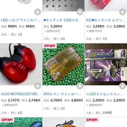
LED バルブ ウインカー 1
■モトグッチ 1100スポル
S22■モトグッチ ルマン8
2V ★2X-0001 45604549
ト 純正 フロントウインカ
50 2-3 テールレンズ Moto
908
908
3,300
3,298
3,298
現在
円
即決
円
現在
円
現在
円
即決
円
20027
ー キャブ車 前期型 [R070
GUZZI V35 T3
＋送料910円
＋送料750円
入札
-
残り
1日
816]
入札
-
残り
1日
入札
-
残り
1日
送料無料
A120 MOTOGUZZI V85T
850ルマン ウインカーレ
☆LEDライセンスラン
T テールランプ モトグ
ンズ 片側 21.0040/1 モト
プ 広角白色LED ステ
2,747
2,748
4,700
4,800
2,200
2,200
現在
円
即決
円
現在
円
即決
円
現在
円
即決
円
ッチ
グッチ 純正 中古 バイク
ンレス製 120mmピッ
＋送料940円
＋送料880円
入札
-
残り
1日
部品 VF12116 21.0040 1
チ ナンバーランプ フ
入札
-
残り
4日
入札
-
残り
22時間
LeMans マーク3 車検 Ge
ェンダーレス ナンバー
nuine
灯 モトグッチ
送料無料
送料無料