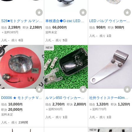
S26■モトグッチ ルマン8
車検適合◆G-zac LEDヘ
LED バルブ ウインカー 1
50 ヘッドライトステー用
ッドライト 重575式◆ 検
2V ★2X-0001 45604549
2,198
2,198
66,000
908
908
現在
円
即決
円
現在
円
現在
円
即決
円
ラバー 35ｍｍ用 MOTO G
イモラ ルマン V7 ラフ カ
20027
＋送料385円
送料未定
入札
-
残り
1日
UZZI リプロ品 Lemans
フェレーサー スクランブ
入札
-
残り
6日
入札
-
残り
5日
ラー ジーザック
NEW
D0006 ★ モトグッチ V11
ルマン850 ウインカーベ
社外ライトステー40mm
BREVA750 ヘッドライト
ース 片側 モトグッチ 純
内径1点のみ 同系組み換
10,000
2,700
2,800
1,320
1,320
現在
円
現在
円
即決
円
現在
円
即決
円
assy用 中古★
正 中古 バイク 部品 当時
えや加工に モトグッチ ド
20,000
＋送料500円
＋送料770円
即決
円
物 ケース ソケット バル
ゥカティ
送料未定
入札
-
残り
1日
入札
-
残り
1日
ブ 割れ欠け無し 車検 Gen
入札
-
残り
23時間
uine Ul
NEW