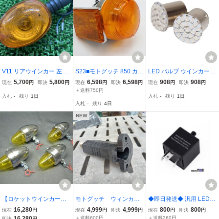
V11 リアウインカー 左 40
S23■モトグッチ 850 カリ
LED バルブ ウインカー 1
29 モトグッチ 純正 中古
フォルニア ウインカー リ
2V ★2X-0001 45604549
5,700
5,800
6,598
6,598
908
908
現在
円
即決
円
現在
円
即決
円
現在
円
即決
円
バイク 部品 ロッソマンデ
フレクター付 MOTO GUZ
20027
＋送料750円
入札
-
残り
1日
入札
-
残り
1日
ロ スポルト 割れ欠け無し
ZI V35 Ｖ50 Ｖ65
入札
-
残り
4日
車検 Genuine
NEW
【ロケットウインカー
モトグッチ ウィンカー
◆即日発送◆ 汎用 LED対
黄】汎用チョッパーカス
ステー リプロ ルマン1
応 ICウインカーリレー ハ
16,280
4,999
4,999
800
800
現在
円
現在
円
即決
円
現在
円
即決
円
タムにどうぞ。
000、ルマン５、ミレＧ
イフラ防止 3ピン 点滅調
16,280
＋送料600円
＋送料260円
即決
円