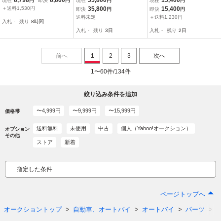
現在
円
即決
円
現在
円
現在
円
LPH0197M112
イト レンズユニット フロ
チ「LUCAS」ロゴ入り /
＋送料1,530円
35,800
15,400
即決
円
即決
円
ストセイバー◆ 検 カフェ
つや消し ブラック 英国ベ
送料未定
＋送料1,230円
入札
-
残り
8時間
レーサー V7 V11 スクラ
ーシック シェル＆リム
入札
-
残り
3日
入札
-
残り
2日
ンブラー
前へ
1
2
3
次へ
1〜60件/134件
絞り込み条件を追加
〜4,999円
〜9,999円
〜15,999円
価格帯
送料無料
未使用
中古
個人（Yahoo!オークション）
オプション
その他
ストア
新着
指定した条件
ページトップへ
オークショントップ
自動車、オートバイ
オートバイ
パーツ