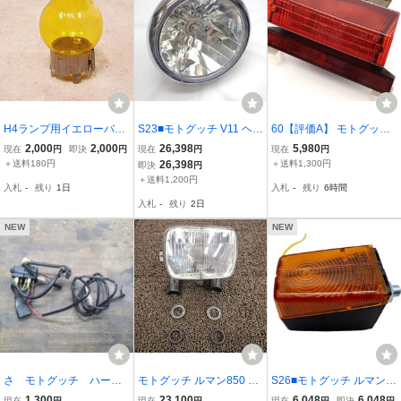
H4ランプ用イエローバル
S23■モトグッチ V11 ヘッ
60【評価A】 モトグッチ
ブカバー
ドライト Moto GUZZI ブ
V35 イモラ 当時物 純正
2,000
2,000
26,398
5,980
現在
円
即決
円
現在
円
現在
円
レバ750 マルチリフレク
テールランプ 点灯動画有
＋送料180円
26,398
＋送料1,300円
即決
円
ター
DGM31182 LPXARLT CH
＋送料1,200円
入札
-
残り
1日
入札
-
残り
6時間
1 0202 211 CEV 18949
入札
-
残り
2日
NEW
NEW
さ モトグッチ ハーネ
モトグッチ ルマン850 ヘ
S26■モトグッチ ルマン8
ス ヘッドライト リレ
ッドライト ステー ▲A75
50-3 フロントウインカー
1,300
23,100
6,048
6,048
現在
円
現在
円
現在
円
即決
円