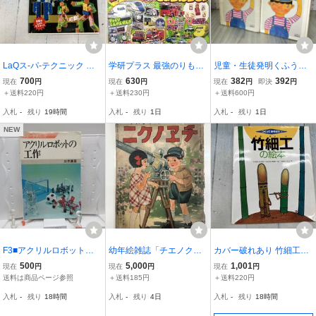
LaQス-パ-テクニック 世
学研プラス 最強のりもの
児童・生徒発明くふう作
界文化社
ヒーローズ 2025年 9-10
品集 たのしい発明教室 監
700
630
382
392
現在
円
現在
円
現在
円
即決
円
月号 ドデカ消防車、DVD
修・宇井芳雄 220019
＋送料220円
＋送料230円
＋送料600円
送料230円
入札
-
残り
19時間
入札
-
残り
1日
入札
-
残り
1日
NEW
F3■アクリルロボットの
幼年絵雑誌「チエノク
カバー破れあり 竹細工の
工作 ホビーテクニック
ニ シユコウ ト キリ
絵本 うちむらえつぞう
500
5,000
1,001
現在
円
現在
円
現在
円
【著】三井康亘【発行】
ヌキ 第1巻第2号」編
送料は商品ページ参照
＋送料185円
＋送料220円
日本放送出版協会 昭和56
集：原田繁一 ポケツト講
入札
-
残り
18時間
入札
-
残り
4日
入札
-
残り
18時間
年 ◆可■送料150円可
談社発行 大正15年9月 珍
しい切抜絵本