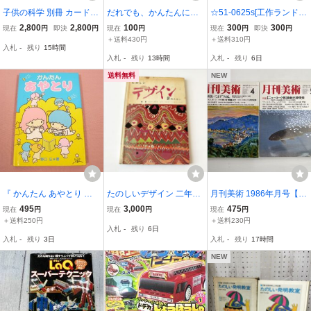
子供の科学 別冊 カードを
だれでも、かんたんに、
☆51-0625s[工作ランド
使ってラジオを作ろう 昭
たのしめる 紙工作なん
ダンボールクラフト 動物
2,800
2,800
100
300
300
現在
円
即決
円
現在
円
現在
円
即決
円
和49年 誠文堂新光社 197
でも大百科 207種類
編] 原寸図面つき 内藤英
＋送料430円
＋送料310円
入札
-
残り
15時間
4年
作り方つき 主婦と生活
治 1990年
入札
-
残り
13時間
入札
-
残り
6日
社編 こども 小学生
送料無料
NEW
『 かんたん あやとり 』
たのしいデザイン 二年生
月刊美術 1986年月号【K
野口広 サンリオ
岩崎書店 桑原実 1960 図
260861】260710
495
3,000
475
現在
円
現在
円
現在
円
画工作 当時物 図工 昭和3
＋送料250円
＋送料230円
入札
-
残り
6日
5年 昭和レトロ 林健造 熊
入札
-
残り
3日
入札
-
残り
17時間
本高工 絵画技法 工作
NEW