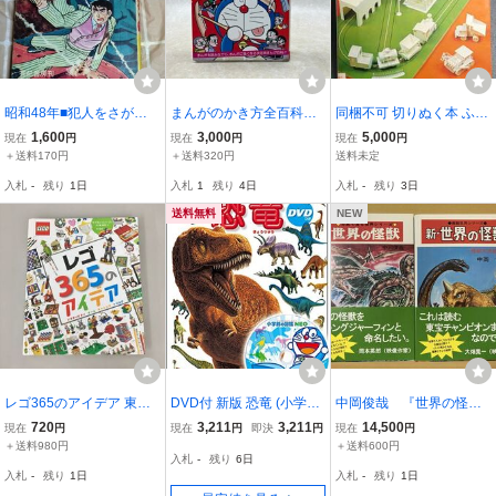
昭和48年■犯人をさが
まんがのかき方全百科
同梱不可 切りぬく本 ふる
せ！君は名探偵 岡田康
コロタン文庫34 昭和54
さとの駅と汽車 誠文堂新
1,600
3,000
5,000
現在
円
現在
円
現在
円
彦/有紀書房-なかよし入門
年初版/小学館/監修・藤子
光社 摺本好作 リサイクル
＋送料170円
＋送料320円
送料未定
百科
不二雄 YAJ680
資料 中古・現状・1冊 配
入札
-
残り
1日
入札
1
残り
4日
入札
-
残り
3日
達記録は宅急便
送料無料
NEW
レゴ365のアイデア 東京
DVD付 新版 恐竜 (小学館
中岡俊哉 『世界の怪
書籍 2602BQO046
の図鑑 NEO)
獣』『新・世界の怪獣』
720
3,211
3,211
14,500
現在
円
現在
円
即決
円
現在
円
２冊 初版函帯 シカル
＋送料980円
＋送料600円
入札
-
残り
6日
ナ工房
入札
-
残り
1日
入札
-
残り
1日