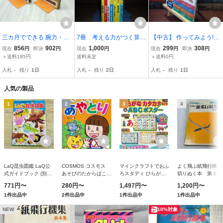
三カ月でできる 腕力・体
7冊 考える力がつく算数
【中古】 作ってみよう!リ
力づくり入門 窪田登 昭和
脳パズル なぞぺー1・2
サイクル工作68: 小学校全
856
902
1,000
299
308
現在
円
即決
円
現在
円
現在
円
即決
円
46年初版 秋田書店 ジュニ
図形なぞぺー 理論な
学年 近藤芳弘 060090
＋送料185円
送料未定
＋送料0円
ア入門百科 020239
ぞぺー 空間なぞぺー
入札
-
残り
1日
入札
-
残り
2日
入札
-
残り
1日
論理のろじかーる 1冊1
ヶ所に書き込みあり
人気の製品
1
2
3
4
LaQ昆虫図鑑 LaQ公
COSMOS コスモス
マインクラフトでおふ
よく飛ぶ紙飛行機
式ガイドブック (別冊
あそびのたからばこ
ろスタディ ひらがな
切りぬく本 第３集
パズラー)
わくわくあやとり
カタカナひょう&ABC
（切りぬく本） 二
771円〜
280円〜
1,497円〜
1,200円〜
CSS62180
ポスター ([バラエテ
康明／著
1件出品中
2件出品中
1件出品中
1件出品中
ィ])
NEW
10%対象