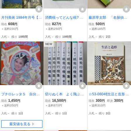
月刊美術 1984年月号【K
消費税ってどんな税? 三
藤原宰太郎 「名探偵ク
260858】260710
木義一
イズ」全1巻 秋田書店/
608
827
500
現在
円
現在
円
現在
円
カラー版ジュニア入門百
＋送料230円
＋送料250円
＋送料185円
科
入札
-
残り
18時間
入札
-
残り
19時間
入札
-
残り
2日
NEW
プチロレッタ５ 自分で
切りぬく本 よく飛ぶ紙
☆53-0804f[生活と造形 も
できる秘密のクイック・
飛行機集 7冊揃
のをつくる学習のキーワ
1,450
16,500
300
300
現在
円
現在
円
現在
円
即決
円
ヘア 昭和５７年初版
ード] 砂場三郎 平成4年
＋送料350円
＋送料870円
＋送料310円
小学館 絶版本
入札
-
残り
1日
入札
-
残り
1日
入札
-
残り
3日
最安値を見る