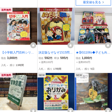
最安値を見る
送料無料
【小学館入門百科シリー
決定版なぞなぞ1515問
★⑨G1106s◆子ども向け
ズ】切手収集と楽しみ方
小学館入門百科シリーズ1
趣味知識シリーズ関連 4
3,000
592
595
1,000
現在
円
現在
円
即決
円
現在
円
入門
13 田淵英明著
冊セット◆トランプ占い
＋送料100円
＋送料950円
入札
-
残り
13時間
星占い 星座入門 手品・奇
入札
-
残り
17時間
入札
-
残り
5日
術入門 マジック 引田天功
古書
送料無料
NEW
NEW