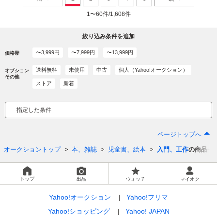
1〜60件/1,608件
絞り込み条件を追加
〜3,999円
〜7,999円
〜13,999円
価格帯
送料無料
未使用
中古
個人（Yahoo!オークション）
オプション
その他
ストア
新着
指定した条件
ページトップへ
オークショントップ
本、雑誌
児童書、絵本
入門、工作
の商品一
トップ
出品
ウォッチ
マイオク
Yahoo!オークション
Yahoo!フリマ
Yahoo!ショッピング
Yahoo! JAPAN