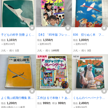
子どもの科学 別冊 よく飛
【本】「85年版 フレッシ
836 切りぬく本 ファ
ぶ紙飛行機集 第4集切り
ュアイドル259人 ヤング
ミリー紙飛行機集 室内
1,103
1,556
1,000
現在
円
現在
円
現在
円
ぬく本誠文堂新光社 昭和
タレント大百科 」※汚
から野外まで 吉田辰
＋送料228円
＋送料360円
＋送料230円
54年 1979年発行【K262
れ、傷みあり
男 誠文堂新光社 昭和5
入札
-
残り
1日
入札
-
残り
18時間
入札
-
残り
3日
047】260716
5年
送料無料
NEW
よく飛ぶ紙飛行機集 第3
工作[まるで本物！？ あそ
くもんのペーパークラフ
集
べる工作 ガチャガチャ・
ト レッドキング （希
1,200
999
999
2,490
現在
円
現在
円
即決
円
現在
円
クレーンゲームをつくろ
少本）
送料は商品ページ参照
＋送料230円