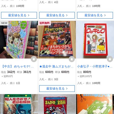
入札
-
残り
4日
う] 夏休み 課題 自由工作
入札
-
残り
16時間
入札
-
残り
18時間
宿題 手作り玩具
最安値を見る
最安値を見る
最安値を見る
NEW
送料無料
【中古】 めちゃモテ! か
★逃走中 激ムズまちがい
小倉弘子・小野恵津子●日
んたん! ヘアアレンジテク
さがしBOOK 宝島社
曜クッキング●学研ユアコ
342
361
600
600
800
現在
円
即決
円
現在
円
即決
円
現在
円
(キラかわ☆ガール) ナツ
ースシリーズ
＋送料0円
＋送料185円
入札
-
残り
3日
メ社 020002
入札
-
残り
1日
入札
-
残り
16時間
最安値を見る