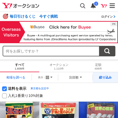
i
毎日引けるくじ 今すぐ挑戦
ログイン
すべて
オークション
定額
1,608件
1,110件
498件
相場を調べる
注目順
絞り込み
表示：
送料を表示
東京都を設定中
入札1番乗り10%対象