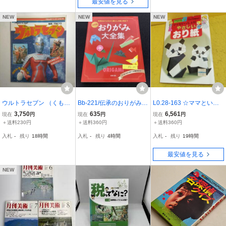
最安値を見る
NEW
NEW
NEW
ウルトラセブン （くもん
Bb-221/伝承のおりがみか
L0.28-163 ☆ママといっ
のペーパークラフト ウ
ら暮らしの紙小物まで/決
しょにやさしいおり紙 日
3,750
635
6,561
現在
円
現在
円
現在
円
ルトラシリーズ）
定版 おりがみ大全集/平成
本のおり紙シリーズ2 編
＋送料230円
＋送料360円
＋送料360円
28年5月10日発行/主婦の
集・著作 スタジオIWAO
入札
-
残り
18時間
入札
-
残り
4時間
入札
-
残り
19時間
友社/昔から伝わるおりが
東洋紙工株式会社 発行☆
み/L6/80326
最安値を見る
NEW