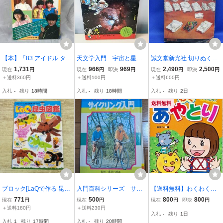
【本】「83 アイドル タレ
天文学入門 宇宙と星の
誠文堂新光社 切りぬく本
ント大百科 最新版 」※汚
ふしぎ 草下英明 小学館
紙で作る 世界の戦車 子
1,731
966
969
2,490
2,500
現在
円
現在
円
即決
円
現在
円
即決
円
れ、傷みあり
供の科学別冊 ペーパーク
＋送料360円
＋送料100円
＋送料600円
ラフト/91912
入札
-
残り
18時間
入札
-
残り
18時間
入札
-
残り
2日
送料無料
ブロック[LaQで作る 昆虫
入門百科シリーズ サイ
【送料無料】わくわくあ
図鑑] LaQ公式ガイドブッ
クリング入門 昭和49年
やとり （あそびのたか
771
500
800
800
現在
円
現在
円
現在
円
即決
円
ク カブトムシ・クワガ
再版 小学館 昭和レト
らばこ１０）
＋送料180円
＋送料230円
入札
-
残り
1日
タ・カマキリ・バッタな
ロ
入札
1
残り
17時間
入札
-
残り
20時間