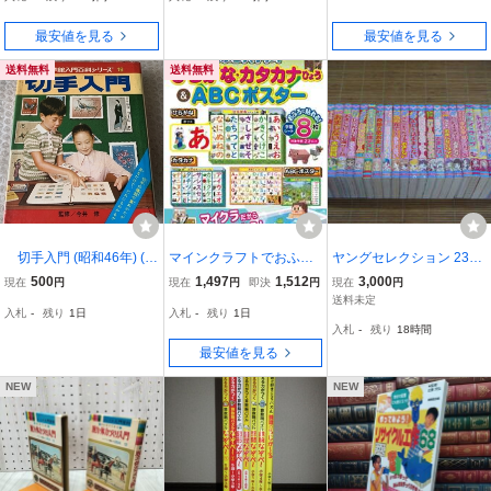
どの作例集【送料180
円】
最安値を見る
最安値を見る
送料無料
送料無料
切手入門 (昭和46年) (小
マインクラフトでおふろ
ヤングセレクション 23冊
学館入門百科シリーズ〈1
スタディ ひらがな・カタ
(小学校女子)キレイのルー
500
1,497
1,512
3,000
現在
円
現在
円
即決
円
現在
円
6〉)
カナひょう&ABCポスタ
ル 相性占い 心理テスト
送料未定
入札
-
残り
1日
入札
-
残り
1日
ー ([バラエティ])
ひっかけ心理ネタ帳 イベ
入札
-
残り
18時間
ントでかけるおまじない
最安値を見る
風水じてん
NEW
NEW