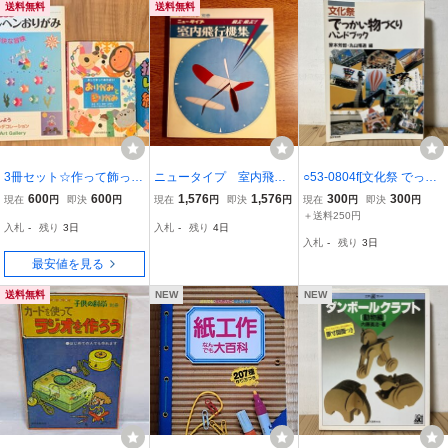
送料無料
送料無料
3冊セット☆作って飾って
ニュータイプ 室内飛行
○53-0804f[文化祭 でっか
たのしむ すてきなメルヘ
機集 子供の科学 別冊
い物づくりハンドブック]
600
600
1,576
1,576
300
300
現在
円
即決
円
現在
円
即決
円
現在
円
即決
円
ンおりがみ／おりがみと
野中繁吉・編
1993年
＋送料250円
入札
-
残り
3日
入札
-
残り
4日
きりがみ おってきってあ
入札
-
残り
3日
そぼう／どうぶつ折り紙
最安値を見る
薗部 高浜
送料無料
NEW
NEW