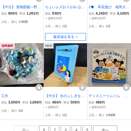
【中古】 冒険図鑑―野外
ちょいムズおりがみ 山田
2◆ 草花遊び 相馬大,
で生活するために (Do!図
勝久
小片勝敏 / 保育社カラ
900
1,001
930
4,160
4,160
現在
円
即決
円
現在
円
現在
円
即決
円
鑑シリーズ) さとうち 藍 0
ーブックス 昭和52年,初
＋送料220円
＋送料185円
入札
-
残り
17時間
10028
版,元ビニールカバー付
入札
-
残り
1日
入札
-
残り
2日
最安値を見る
送料無料
NEW
工作
【中古】 水のふしぎを実
ディズニーツムツム ち
験しよう (やさしい科学 1
ょこっとメモ折り紙あそ
3,000
3,000
484
509
480
現在
円
即決
円
現在
円
即決
円
現在
円
4) 小林卓二
び レディブティックシ
＋送料0円
＋送料185円
入札
-
残り
5日
リーズ いしばし なお
入札
-
残り
1日
入札
-
残り
15時間
こ Disney おりがみ 夏
休みの工作 宿題
前へ
1
2
3
4
5
次へ