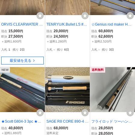
ORVIS CLEARWATER 90
TENRYU/K.Bullet LS #2
☆Genius rod maker HOS
5-4 9ft #5 現行モデル オ
9’8” フライロッド 982 Ke
KINS ☆訳有り
15,000
20,000
60,600
現在
円
現在
円
現在
円
ービス クリアウォータ
n Cube テンリュウ 4ピ
27,500
24,500
62,600
即決
円
即決
円
即決
円
ー 4ピース ハードケー
ース ロングフライロッ
＋送料1,600円
＋送料1,280円
＋送料2,520円
ス入り 美品 現状渡
ド
入札
1
残り
2日
入札
-
残り
6日
入札
-
残り
3日
フライロッド
最安値を見る
NEW
送料無料
★Scott G804-3 3pc ★ラ
SAGE R8 CORE 890-4 フ
フライロッド ツーハンド
リー ケニー在籍時
ライロッド 9フィート #8
ダブルハンド SCOTT ス
40,600
68,000
28,050
現在
円
現在
円
現在
円
4ピース セージ
コット Gシリーズ G1308/
＋送料1,860円
送料未定
28,050
即決
円