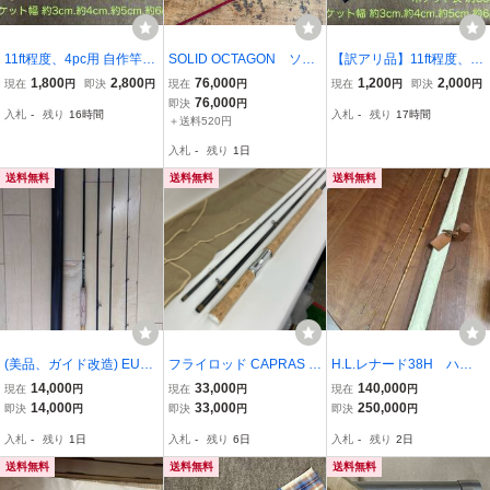
11ft程度、4pc用 自作竿袋
SOLID OCTAGON ソリ
【訳アリ品】11ft程度、4
(チェック)
ッドオクタゴン 8.3ft #3
pc用 自作竿袋
1,800
2,800
76,000
1,200
2,000
現在
円
即決
円
現在
円
現在
円
即決
円
76,000
即決
円
入札
-
残り
16時間
入札
-
残り
17時間
＋送料520円
入札
-
残り
1日
送料無料
送料無料
送料無料
(美品、ガイド改造) EUFL
フライロッド CAPRAS カ
H.L.レナード38H ハニ
EX INFANTE 8.0#3 4pc
プラス ARTISTA アルティ
ーラップ（テッド・シム
14,000
33,000
140,000
現在
円
現在
円
現在
円
フライロッド (高級ロッ
スタ Smolt スモルト 13'6
ロー期） 革のロッドケ
14,000
33,000
250,000
即決
円
即決
円
即決
円
ドケース付き)仕舞寸法は
#9-10 赤ロゴ
ース入り
入札
-
残り
1日
入札
-
残り
6日
入札
-
残り
2日
実測で63.5センチです。
送料無料
送料無料
送料無料