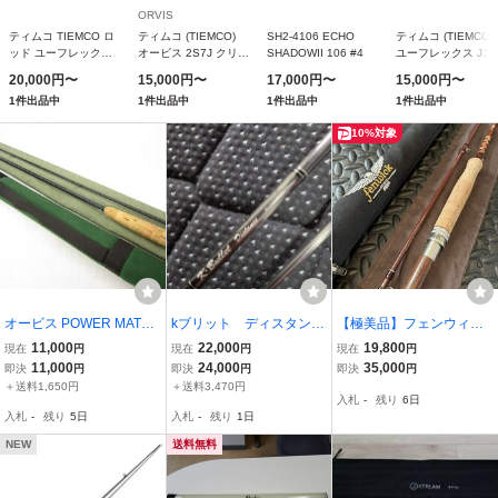
ORVIS
ティムコ TIEMCO ロ
ティムコ (TIEMCO)
SH2-4106 ECHO
ティムコ (TIEMCO)
ッド ユーフレックスJ
オービス 2S7J クリア
SHADOWII 106 #4
ユーフレックス Jス
ストリーム JS802-4
ウォーター 905-4
リーム JS803-4
20,000円〜
15,000円〜
17,000円〜
15,000円〜
1件出品中
1件出品中
1件出品中
1件出品中
10%対象
オービス POWER MATO
kブリット ディスタン
【極美品】フェンウィッ
RIX パワーマトリクス10
ス K.Bullet Distance #6
ク FF764-2J クラシック
11,000
22,000
19,800
現在
円
現在
円
現在
円
843 ORVIS USED
9.6ft
グラス 7’6” #4 2ピース
11,000
24,000
35,000
即決
円
即決
円
即決
円
＋送料1,650円
＋送料3,470円
入札
-
残り
6日
入札
-
残り
5日
入札
-
残り
1日
NEW
送料無料