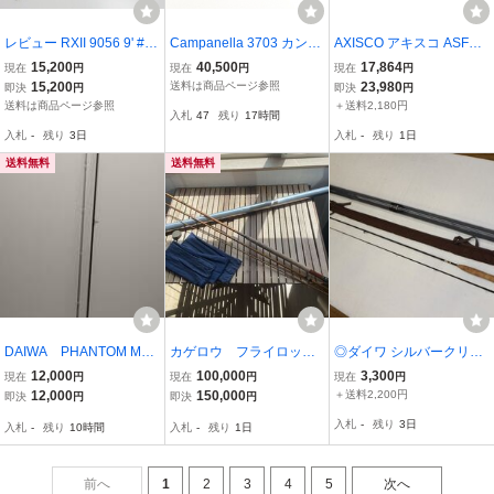
レビュー RXII 9056 9' #5-
Campanella 3703 カンパ
AXISCO アキスコ ASFG6
6 ／管理AW1135／35
ネラ フライロッド 7ft 0in
62-6 AIRRITE Stream ロ
15,200
40,500
17,864
現在
円
現在
円
現在
円
#3 ケース付き_0JR_D07
ッド 6ピース・グラスフ
15,200
送料は商品ページ参照
23,980
即決
円
即決
円
29-J01B
ァイバーフライロッド 釣
送料は商品ページ参照
＋送料2,180円
入札
47
残り
17時間
具 中古 K11495448
入札
-
残り
3日
入札
-
残り
1日
送料無料
送料無料
DAIWA PHANTOM MC-
カゲロウ フライロッド
◎ダイワ シルバークリー
805F #5 +DAIWA SF 706
12.0 #8
ク フライロッド SC-866F
12,000
100,000
3,300
現在
円
現在
円
現在
円
8’６’’ ＃６ 【格安スター
12,000
150,000
＋送料2,200円
即決
円
即決
円
ト】◎
入札
-
残り
3日
入札
-
残り
10時間
入札
-
残り
1日
前へ
1
2
3
4
5
次へ