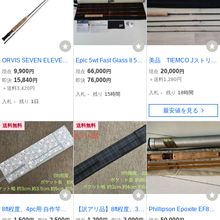
ORVIS SEVEN ELEVEN
Epic 5wt Fast Glass II 580
美品 TIEMCO Jストリー
superfine Graphite 7’11”
Reference - Amber エピ
ム JS802-4 8フィート#
9,900
66,000
20,000
現在
円
現在
円
現在
円
フライロッド 釣具 中古 K
ック フライロッド ファー
2
15,840
76,000
＋送料1,280円
即決
円
即決
円
11495452
ストグラス リファレンス
＋送料3,420円
入札
-
残り
18時間
入札
-
残り
15時間
最終大幅値下げ！
入札
-
残り
1日
最安値を見る
送料無料
送料無料
8ft程度、4pc用 自作竿袋
【訳アリ品】8ft程度、3p
Phillipson Epoxite EF80
(ねこ)
c用 自作竿袋
8'0" 31/4OZ #6or7LINE 2t