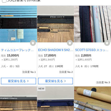
ティムコユーフレック
ECHO SHADOW II SH2-4
SCOTT G703/3 スコット
ス・Ｊストリーム JS80
106 & SHADOW II Comp
フライロッド ジャンク
15,000
17,000
2,000
現在
円
現在
円
現在
円
3-4
etition Kit 10’6” #4 ユーロ
品（ロッド割れ有り）
＋送料1,280円
＋送料1,940円
＋送料1,600円
ニンフ コンペティショ
入札
-
残り
5日
入札
27
残り
13時間
入札
6
残り
17時間
ンロッド 11’6”まで延長
注目度 No.1
可 シャドー2
注目度 No.2
最安値を見る
最安値を見る
注目度 No.3
NEW