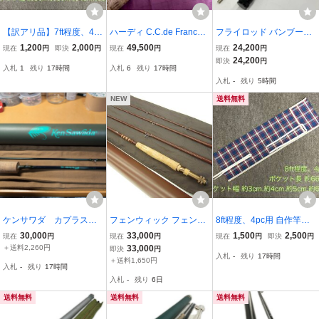
【訳アリ品】7ft程度、4p
ハーディ C.C.de France
フライロッド バンブーロ
c用 自作竿袋
＃7.6ft バンブーロッド
ッド 804 8'0 #4 LEONA
1,200
2,000
49,500
24,200
現在
円
即決
円
現在
円
現在
円
HRADY アンティーク
RD レナード
24,200
即決
円
入札
1
残り
17時間
入札
6
残り
17時間
入札
-
残り
5時間
NEW
送料無料
ケンサワダ カプラス
フェンウィック フェング
8ft程度、4pc用 自作竿袋
HL リマリック
ラス FF766-4 7'6 #6 3 3/4
(チェック1)
30,000
33,000
1,500
2,500
現在
円
現在
円
現在
円
即決
円
oz USED
＋送料2,260円
33,000
即決
円
入札
-
残り
17時間
＋送料1,650円
入札
-
残り
17時間
入札
-
残り
6日
送料無料
送料無料
送料無料