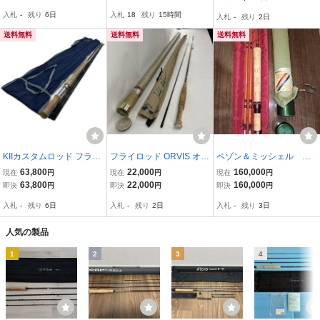
3 13'0 #8 3pcs アルミ
入札
-
残り
6日
入札
18
残り
15時間
入札
-
残り
2日
ケース付属
送料無料
送料無料
送料無料
KIIカスタムロッド フライ
フライロッド ORVIS オー
ペゾン＆ミッシェル Rit
ロッド ボニーリンクス 12
ビス brook trout ブルック
z Super Palaboric PPP
63,800
22,000
160,000
現在
円
現在
円
現在
円
ft #5/6 やや傷や汚れあり
トラウト 7'6 #4
Colorado 7ft7in レア
63,800
22,000
160,000
即決
円
即決
円
即決
円
コンディションGOOD
入札
-
残り
6日
入札
-
残り
2日
入札
-
残り
3日
人気の製品
1
2
3
4