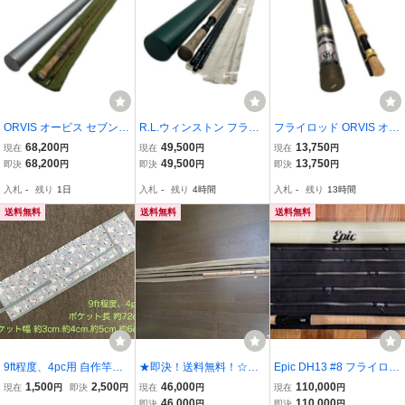
ORVIS オービス セブンス
R.L.ウィンストン フライ
フライロッド ORVIS オー
リー 7ft #3 1tip やや傷や
ロッド ボロンIIX13’ 8/9
ビス HLS 9' #8 2pcs
68,200
49,500
13,750
現在
円
現在
円
現在
円
汚れあり
やや傷や汚れあり
68,200
49,500
13,750
即決
円
即決
円
即決
円
入札
-
残り
1日
入札
-
残り
4時間
入札
-
残り
13時間
送料無料
送料無料
送料無料
9ft程度、4pc用 自作竿袋
★即決！送料無料！☆Gre
Epic DH13 #8 フライロッ
(ねこ)
ased Line Anglers Bench
ド スタジオ・ビルド フ
1,500
2,500
46,000
110,000
現在
円
即決
円
現在
円
現在
円
#8/9 14’00” ロッドソッ
ライフィッシング 遠
46,000
110,000
即決
円
即決
円