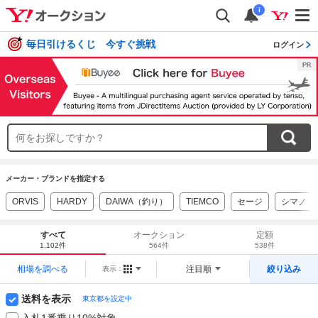
i
毎日引けるくじ 今すぐ挑戦
ログイン
メーカー・ブランドを指定する
ORVIS
HARDY
DAIWA（釣り）
TIEMCO
セージ
シマノ
すべて
オークション
定額
1,102件
564件
538件
相場を調べる
注目順
絞り込み
表示：
送料を表示
東京都を設定中
入札1番乗り10%対象