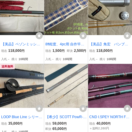
【美品】ペゾンミッシェ
8ft程度、4pc用 自作竿袋
【美品】角宏 バンブ
ル PPP フェザーウエイ
(チェック2)
ー 7.10 #４〜#5 ２Pc
118,000
1,500
2,500
118,000
現在
円
現在
円
即決
円
現在
円
ト ６’３” ＃４・＃５
2Tip
入札
-
残り
16時間
入札
-
残り
16時間
入札
-
残り
16時間
２Pc/２Tip 「プロショ
ップサワダ扱い」
送料無料
LOOP Blue Line シリーズ
【希少】SCOTT PowR-P
CND I.SPEY NORTH FO
9ft #12 リール、ライン付
LY 2ピース フライロッ
RK Specialist 13ft3in #6/
35,000
59,000
40,000
現在
円
現在
円
現在
円
フライロッド LOOP
ド オールド
7/8
65,000
＋送料2,260円
即決
円
入札
-
残り
15時間