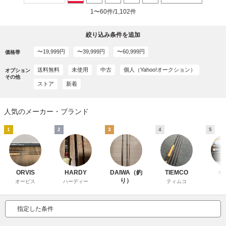
1〜60件/1,102件
絞り込み条件を追加
〜19,999円
〜39,999円
〜60,999円
価格帯
送料無料
未使用
中古
個人（Yahoo!オークション）
オプション
その他
ストア
新着
人気のメーカー・ブランド
1
2
3
4
5
ORVIS
HARDY
DAIWA（釣
TIEMCO
セ
り）
オービス
ハーディー
ティムコ
指定した条件