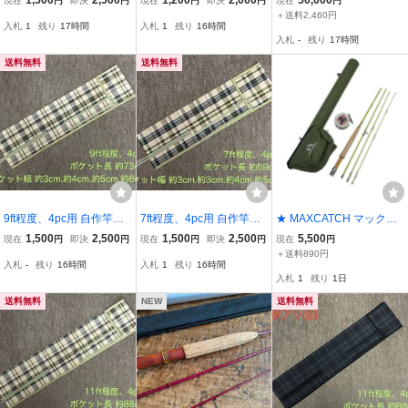
1,500
2,500
1,200
2,000
50,000
現在
円
即決
円
現在
円
即決
円
現在
円
ip フィリプソン エポ
＋送料2,460円
入札
1
残り
17時間
入札
1
残り
16時間
キサイト
入札
-
残り
17時間
送料無料
送料無料
9ft程度、4pc用 自作竿袋
7ft程度、4pc用 自作竿袋
★ MAXCATCH マックス
(チェック)
(チェック)
キャッチ ULTRA LITE 6.6
1,500
2,500
1,500
2,500
5,500
現在
円
即決
円
現在
円
即決
円
現在
円
＃2 フロイロッド 4ピース
＋送料890円
入札
-
残り
16時間
入札
1
残り
16時間
ECO 3/4 リールセット (0
入札
1
残り
1日
220565532)
送料無料
NEW
送料無料