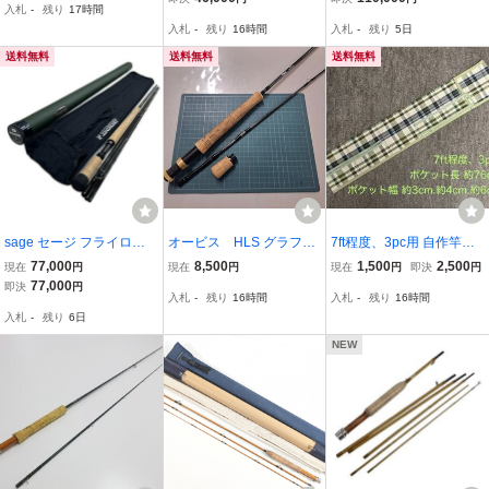
入札
-
残り
17時間
クス付
征 ダブルハンドロッド
入札
-
残り
16時間
入札
-
残り
5日
送料無料
送料無料
送料無料
sage セージ フライロッ
オービス HLS グラファ
7ft程度、3pc用 自作竿袋
ド X 7110-4 やや傷や汚れ
イトGRAPHITE フライロ
(チェック)
77,000
8,500
1,500
2,500
現在
円
現在
円
現在
円
即決
円
あり
ッド 送料無料
77,000
即決
円
入札
-
残り
16時間
入札
-
残り
16時間
入札
-
残り
6日
NEW