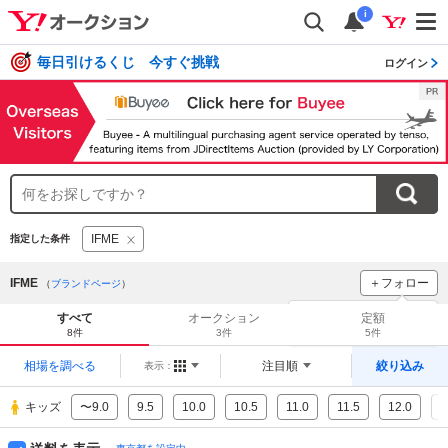
i
毎日引けるくじ 今すぐ挑戦
ログイン
IFME
指定した条件
IFME
＋フォロー
（
ブランドページ
）
ブランドをフォロー
して
すべて
オークション
定額
新着
をチェック！
8件
3件
5件
相場を調べる
注目順
絞り込み
表示：
キッズ
〜9.0
9.5
10.0
10.5
11.0
11.5
12.0
1