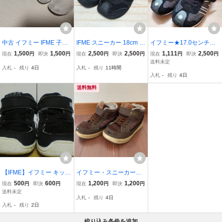
中古 イフミー IFME 子供
IFME スニーカー 18cm ブ
イフミー★17.0センチ★
シューズ スニーカー アル
ラック 黒 イフミー キッ
黒スニーカー★フォーマ
1,500
1,500
2,500
2,500
1,111
2,500
現在
円
即決
円
現在
円
即決
円
現在
円
即決
円
ファエックス E956 15.0c
ズ 子供 靴 30-3414 4522
ル保育園幼稚園入園結婚
送料未定
入札
-
残り
4日
入札
-
残り
11時間
m
552466197
式発表会
入札
-
残り
4日
送料無料
【IFME】イフミー キッズ
イフミー・スニーカー・
シューズ 15.0cm 黒★マ
ハイカット・ブラウン
500
600
1,200
1,200
現在
円
即決
円
現在
円
即決
円
ジックテープ式 スニーカ
系・16㎝
送料未定
入札
-
残り
4日
ー 靴
入札
-
残り
2日
絞り込み条件を追加