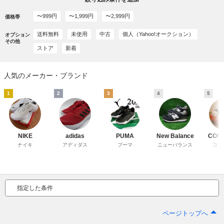
〜999円
〜1,999円
〜2,999円
価格帯
送料無料
未使用
中古
個人（Yahoo!オークション）
オプション
その他
ストア
新着
人気のメーカー・ブランド
1
2
3
4
5
NIKE
adidas
PUMA
New Balance
CON
ナイキ
アディダス
プーマ
ニューバランス
コン
指定した条件
ページトップへ