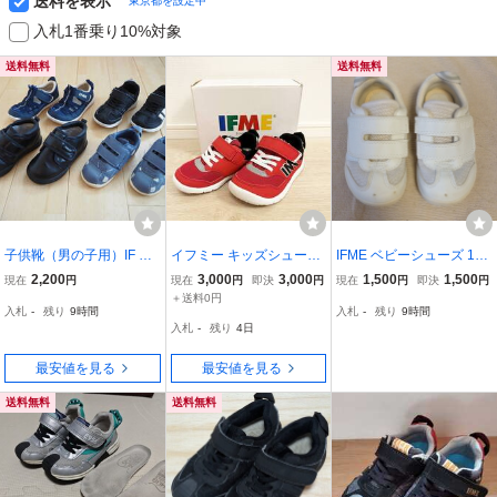
送料を表示
東京都を設定中
入札1番乗り10%対象
送料無料
送料無料
子供靴（男の子用）IF M
イフミー キッズシューズ
IFME ベビーシューズ 15.
E・Shunsoku Sokuiku・
15.0cm 靴 IFME 子供靴 ス
0cm / イフミー 白 上履き
2,200
3,000
3,000
1,500
1,500
現在
円
現在
円
即決
円
現在
円
即決
円
MONSHIP 15.0～16.0c
ニーカー マジックテープ
キッズスニーカー 男の子
＋送料0円
入札
-
残り
9時間
入札
-
残り
9時間
m 計4足 美品
運動靴 20-4309 未使用
女の子
入札
-
残り
4日
最安値を見る
最安値を見る
送料無料
送料無料