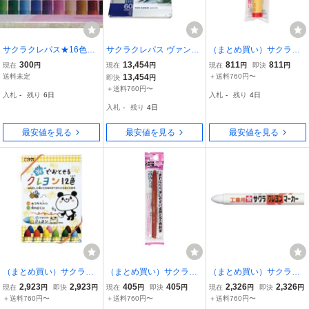
サクラクレパス★16色★
サクラクレパス ヴァンゴ
（まとめ買い）サクラク
Angel Blue エンジェルブ
ッホ 色鉛筆 60色セット
レパス クレパス 単色 太
300
13,454
811
811
現在
円
現在
円
現在
円
即決
円
ルー★未開封新品
メタルケース入り T9773-
巻 パック入 あか LP-P#1
送料未定
13,454
＋送料760円〜
即決
円
0065
9 〔10本セット〕
＋送料760円〜
入札
-
残り
6日
入札
-
残り
4日
入札
-
残り
4日
最安値を見る
最安値を見る
最安値を見る
（まとめ買い）サクラク
（まとめ買い）サクラク
（まとめ買い）サクラク
レパス 水でおとせるクレ
レパス クーピーペンシル
レパス 工業用 クレヨン
2,923
2,923
405
405
2,326
2,326
現在
円
即決
円
現在
円
即決
円
現在
円
即決
円
ヨン12色 WYL12 000018
単色 パック入 あかちゃい
マーカー 白 GHY#50 〔1
＋送料760円〜
＋送料760円〜
＋送料760円〜
78 〔3個セット〕
ろ FY-P#13 〔5本セッ
0本セット〕