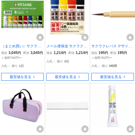
（まとめ買い）サクラク
メール便発送 サクラクレ
サクラクレパス デザイン
レパス マット水彩8色12
パス 版画絵具水性 ポリチ
筆 面相小 メンソウショウ
3,045
3,045
1,214
1,214
195
195
現在
円
即決
円
現在
円
即決
円
現在
円
即決
円
mlポリチューブ入 MW8P
ューブ入り 12ml 4色セッ
00017520
＋送料760円〜
＋送料760円〜
入札
-
残り
4日
E 00065750 〔3個セッ
ト EWHW4 EWHW4
入札
-
残り
1日
入札
-
残り
6時間
ト〕
最安値を見る
最安値を見る
最安値を見る