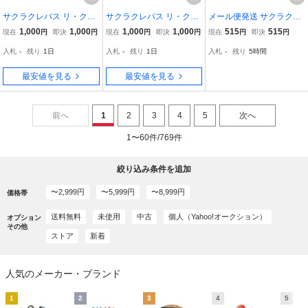
サクラクレパス リ・クー
サクラクレパス リ・クー
メール便発送 サクラクレ
ピー 5色セット ピュア P
ピー 5色セット ラブ LOV
パス ピグマ05 黒 ESDK0
1,000
1,000
1,000
1,000
515
515
現在
円
即決
円
現在
円
即決
円
現在
円
即決
円
URE 素直な気持ちになれ
E 私を甘やかす色 FY5RE
5#49 00012774
入札
-
残り
1日
入札
-
残り
1日
入札
-
残り
5時間
る色 FY5RE-B
-A
最安値を見る
最安値を見る
前へ
1
2
3
4
5
次へ
1〜60件/769件
絞り込み条件を追加
〜2,999円
〜5,999円
〜8,999円
価格帯
送料無料
未使用
中古
個人（Yahoo!オークション）
オプション
その他
ストア
新着
人気のメーカー・ブランド
1
2
3
4
5