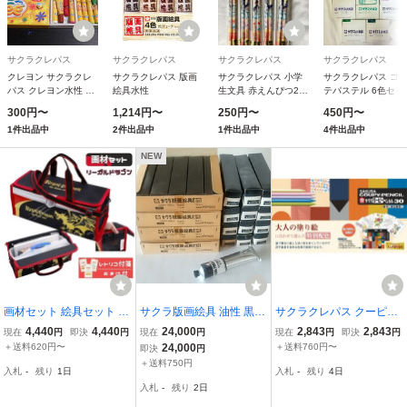
サクラクレパス
サクラクレパス
サクラクレパス
サクラクレパス
クレヨン サクラクレ
サクラクレパス 版画
サクラクレパス 小学
サクラクレパス コ
パス クレヨン水性 １
絵具水性
生文具 赤えんぴつ2本
テパステル 6色セッ
２色ハニーＢｅｅ
パック 3セット
A CT6A
300円〜
1,214円〜
250円〜
450円〜
1件出品中
2件出品中
1件出品中
4件出品中
NEW
画材セット 絵具セット リ
サクラ版画絵具 油性 黒 1
サクラクレパス クーピー
ーガルドラゴン 小学生 男
00cc 30本
ペンシル カラーオンカラ
4,440
4,440
24,000
2,843
2,843
現在
円
即決
円
現在
円
現在
円
即決
円
の子 男子 かっこいい お
ー 30色セット FY30NU
＋送料620円〜
24,000
＋送料760円〜
即決
円
まけ付 レトリコ付箋 シン
＋送料750円
入札
-
残り
1日
入札
-
残り
4日
プル デザイン 絵の具
入札
-
残り
2日