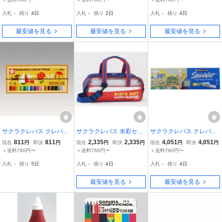
どり EMW-P#27 〔×5〕
EMW-P#36 〔×5〕
入札
-
残り
4日
入札
-
残り
2日
入札
-
残り
4日
最安値を見る
最安値を見る
最安値を見る
サクラクレパス クレパス
サクラクレパス 水彩セッ
サクラクレパス クレパス
太巻16色(ゴム紐付) LP16
トHケース ケースのみ ネ
スペシャリスト 専門家用
811
811
2,335
2,335
4,051
4,051
現在
円
即決
円
現在
円
即決
円
現在
円
即決
円
R 00065040
イビー EWZ-Hケース#43
25色セット ESP25
＋送料760円〜
＋送料760円〜
＋送料760円〜
入札
-
残り
5日
入札
-
残り
4日
入札
-
残り
4日
最安値を見る
最安値を見る