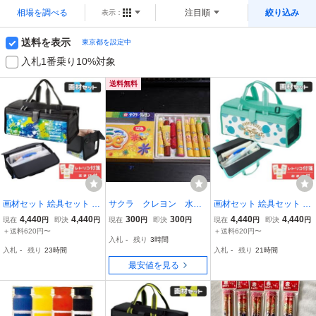
相場を調べる
注目順
絞り込み
表示：
送料を表示
東京都を設定中
入札1番乗り10%対象
送料無料
画材セット 絵具セット エ
サクラ クレヨン 水性
画材セット 絵具セット ハ
ナジー かっこいい おまけ
らくがき用 ハニービ
ピネス かわいい おまけ付
4,440
4,440
300
300
4,440
4,440
現在
円
即決
円
現在
円
即決
円
現在
円
即決
円
付 レトリコ付箋 ふせん
ー 12色
レトリコ付箋 ふせん 永く
＋送料620円〜
＋送料620円〜
入札
-
残り
3時間
永く使える シンプル デザ
使える シンプル デザイン
入札
-
残り
23時間
入札
-
残り
21時間
イン 絵の具 セット
可愛い 絵の具セット
最安値を見る