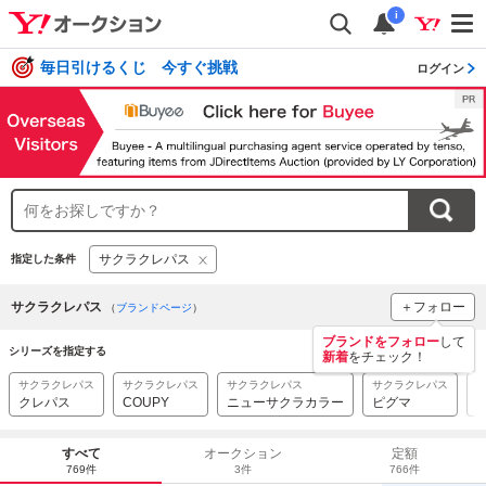
i
毎日引けるくじ 今すぐ挑戦
ログイン
サクラクレパス
指定した条件
サクラクレパス
＋フォロー
（
ブランドページ
）
ブランドをフォロー
して
シリーズを指定する
新着
をチェック！
サクラクレパス
サクラクレパス
サクラクレパス
サクラクレパス
クレパス
COUPY
ニューサクラカラー
ピグマ
すべて
オークション
定額
769件
3件
766件