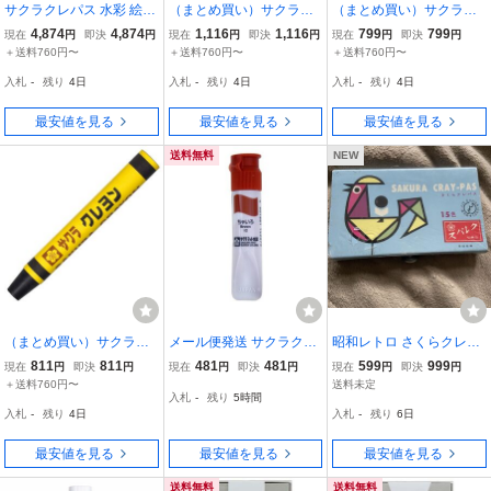
サクラクレパス 水彩 絵の
（まとめ買い）サクラク
（まとめ買い）サクラク
具セット メッシュ ポリチ
レパス クレパス かくがた
レパス 絵具 アクリルカラ
4,874
4,874
1,116
1,116
799
799
現在
円
即決
円
現在
円
即決
円
現在
円
即決
円
ューブ絵の具入り R11 パ
角型 単色 白 NEPバラ#50
ー 12ml レモンイエロー A
＋送料760円〜
＋送料760円〜
＋送料760円〜
ステルラベンダ EWZ-R11
〔10本セット〕
CW#571 〔5個セット〕
入札
-
残り
4日
入札
-
残り
4日
入札
-
残り
4日
#924
最安値を見る
最安値を見る
最安値を見る
送料無料
NEW
（まとめ買い）サクラク
メール便発送 サクラクレ
昭和レトロ さくらクレパ
レパス クレヨン 太巻 単
パス マット水彩12mlポリ
ス 15色 未使用箱入 ク
811
811
481
481
599
999
現在
円
即決
円
現在
円
即決
円
現在
円
即決
円
色 くろ LYバラ#49 〔10
チューブ入茶色 MWP#12
レパス本舗(株)櫻商会 昭
＋送料760円〜
送料未定
入札
-
残り
5時間
本セット〕
チャイロ 00821880
和30年代 アンティーク
入札
-
残り
4日
入札
-
残り
6日
最安値を見る
最安値を見る
最安値を見る
送料無料
送料無料