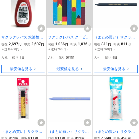
サクラクレパス 水溶性版
サクラクレパス クーピー
（まとめ買い）サクラク
画絵の具 ポリチューブ入
ペンシル12色(缶入り) FY
レパス クーピーペンシル
2,697
2,697
1,036
1,036
811
811
現在
円
即決
円
現在
円
即決
円
現在
円
即決
円
り 800g 赤 AWH800PT#1
12 00007449
単色 くらいはいいろ JFY
＋送料760円〜
＋送料760円〜
＋送料760円〜
9
バラ#144 〔10本セッ
入札
-
残り
4日
入札
-
残り
5時間
入札
-
残り
4日
ト〕
最安値を見る
最安値を見る
最安値を見る
（まとめ買い）サクラク
（まとめ買い）サクラク
（まとめ買い）サクラク
レパス クレパス 単色 太
レパス クーピーペンシル
レパス 絵の具 マット水彩
811
811
811
811
456
456
現在
円
即決
円
現在
円
即決
円
現在
円
即決
円