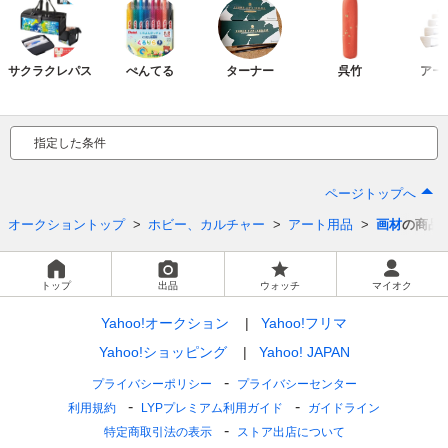
サクラクレパス
ぺんてる
ターナー
呉竹
アー
指定した条件
ページトップへ
オークショントップ
ホビー、カルチャー
アート用品
画材
の商品
トップ
出品
ウォッチ
マイオク
Yahoo!オークション
Yahoo!フリマ
Yahoo!ショッピング
Yahoo! JAPAN
プライバシーポリシー
プライバシーセンター
利用規約
LYPプレミアム利用ガイド
ガイドライン
特定商取引法の表示
ストア出店について