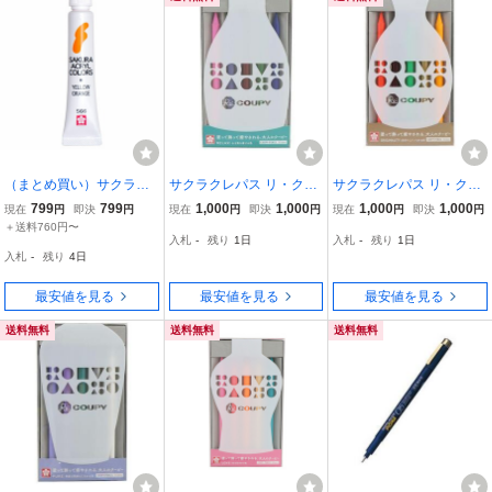
（まとめ買い）サクラク
サクラクレパス リ・クー
サクラクレパス リ・クー
レパス 絵具 アクリルカラ
ピー 5色セット リラック
ピー 5色セット オリジナ
799
799
1,000
1,000
1,000
1,000
現在
円
即決
円
現在
円
即決
円
現在
円
即決
円
ー 12ml イエローオレン
ス RELAX 心を落ち着け
リティ ORIGINALITY 自
＋送料760円〜
入札
-
残り
1日
入札
-
残り
1日
ジ ACW#566 〔5個セッ
る色 FY5RE-C
分らしくいられる色 FY5
入札
-
残り
4日
ト〕
RE-D
最安値を見る
最安値を見る
最安値を見る
送料無料
送料無料
送料無料