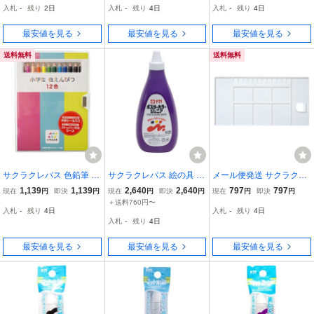
入札
-
残り
2日
入札
-
残り
4日
入札
-
残り
4日
ト〕
最安値を見る
最安値を見る
最安値を見る
送料無料
送料無料
サクラクレパス 色鉛筆 12
サクラクレパス 絵の具 ポ
メール便発送 サクラクレ
色 小学生文具 GPY12
スターカラージュニア 72
パス いちまいパレット ハ
1,139
1,139
2,640
2,640
797
797
現在
円
即決
円
現在
円
即決
円
現在
円
即決
円
0ml 単色 むらさき PWJ72
イインパクトスチロール
＋送料760円〜
入札
-
残り
4日
入札
-
残り
4日
0ML#24
製 イチマイパレツト
入札
-
残り
4日
最安値を見る
最安値を見る
最安値を見る