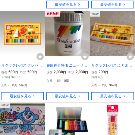
最安値を見る
最安値を見る
送料無料
NEW
サクラクレパス クレパス
在庫処分特価 ニューサク
サクラクレパス ふとまき
太巻12色(ゴム紐付) LP12
ラカラーPRO トップコー
14色★送料格安！3cm以
599
599
2,030
2,030
299
現在
円
即決
円
現在
円
即決
円
現在
円
R 00065039
ト 600ml 塗膜保護 サクラ
内で発送可！★匿名配送
＋送料760円〜
送料未定
入札
-
残り
5日
クレパス 送料込み
も可
入札
-
残り
5時間
入札
-
残り
3時間
最安値を見る
最安値を見る
最安値を見る
NEW