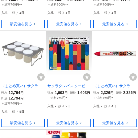
巻 パック入 くろ LP-P#4
単色 ふじいろ JFYバラ#1
5ml 単色 パック入り あか
＋送料760円〜
＋送料760円〜
＋送料760円〜
9 〔10本セット〕
23 〔10本セット〕
EMW-P#19 〔×5〕
入札
-
残り
4日
入札
-
残り
4日
入札
-
残り
4日
最安値を見る
最安値を見る
最安値を見る
（まとめ買い）サクラク
サクラクレパス クーピー
（まとめ買い）サクラク
レパス えのぐ溶き皿 共同
ペンシル18色(缶入り) FY
レパス 工業用 クレヨン
12,794
1,603
1,603
2,326
2,326
現在
円
現在
円
即決
円
現在
円
即決
円
制作用 乾燥防止用フタ付
18 00007450
マーカー 赤 GHY#19 〔1
12,794
＋送料760円〜
＋送料760円〜
即決
円
き トキザラ6A 〔×3〕
0本セット〕
＋送料760円〜
入札
-
残り
2日
入札
-
残り
4日
入札
-
残り
5日
最安値を見る
最安値を見る
最安値を見る
送料無料