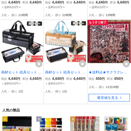
ラフィック かっこいい お
トルプリマ かわいい おま
ッピーモア かわいい おま
4,440
4,440
4,440
4,440
4,440
4,440
現在
円
即決
円
現在
円
即決
円
現在
円
即決
円
まけ付 レトリコ付箋 ふせ
け付 レトリコ付箋 ふせん
け付 レトリコ付箋 ふせん
＋送料620円〜
＋送料620円〜
＋送料620円〜
ん 永く使える シンプル
永く使える シンプル デザ
永く使える シンプル デザ
入札
-
残り
21時間
入札
-
残り
22時間
入札
-
残り
22時間
デザイン 絵の具 セット
イン 可愛い 絵の具 セッ
イン 可愛い 絵の具セット
ト
もうすぐ終了
画材セット 絵具セット ま
画材セット 絵具セット プ
★送料込★サクラクレパ
んまるシマエナガ かわい
チラテ かわいい おまけ付
ス サクラコンテパステル
4,440
4,440
4,440
4,440
450
450
現在
円
即決
円
現在
円
即決
円
現在
円
即決
円
い おまけ付 レトリコ付箋
レトリコ付箋 ふせん 永く
6色 A CT6A 画材 クレヨ
＋送料620円〜
＋送料620円〜
入札
-
残り
12分25秒
ふせん 永く使える シンプ
使える シンプル デザイン
ン 描画材料サ★クラクレ
入札
-
残り
1日
入札
-
残り
1日
ル デザイン 可愛い 絵の
可愛い 絵の具セット
パス コンテパステル 6色
最安値を見る
具 セット
セットA CT6A
人気の製品
1
2
3
4