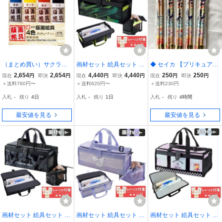
（まとめ買い）サクラク
画材セット 絵具セット ア
◆ セイカ 【プリキュア】
レパス 版画絵具水性 ポリ
ロー かっこいい おまけ付
赤えんぴつ ２本入り
2,654
2,654
4,440
4,440
250
250
現在
円
即決
円
現在
円
即決
円
現在
円
即決
円
チューブ入り 12ml 4色セ
レトリコ付箋 永く使える
５セット 計１０本 ◆
＋送料760円〜
＋送料620円〜
＋送料230円
ット EWHW4 EWHW4
シンプル デザイン 絵の具
入札
-
残り
4日
入札
-
残り
1日
入札
-
残り
4時間
〔×3〕
セット
最安値を見る
最安値を見る
画材セット 絵具セット グ
画材セット 絵具セット リ
画材セット 絵具セット ハ