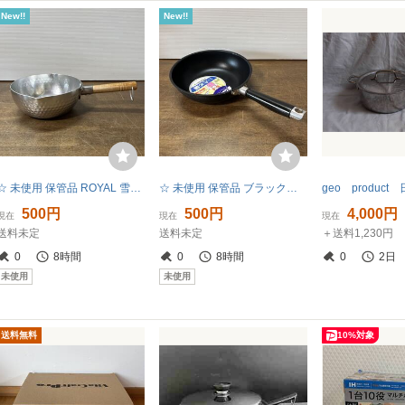
New!!
New!!
☆ 未使用 保管品 ROYAL 雪平鍋 アルミ打出 20cm 料理 調理 キッチン (Z2
☆ 未使用 保管品 ブラックストーン ガス火専用 炒め鍋 24cm フッ素加工 ダイヤモンドコート 調理器具 (Z3
500円
500円
4,000円
現在
現在
現在
送料未定
送料未定
＋送料1,230円
0
8時間
0
8時間
0
2日
未使用
未使用
送料無料
10%対象