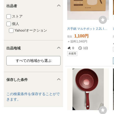
出品者
ストア
個人
片手鍋 マルチポット 2.2L IH/ガス対応 MCP-14 アイリスオーヤマ ホワイト■440k18
Yahoo!オークション
1,100円
現在
＋送料1,040円
出品地域
0
1日
未使用
保存した条件
この検索条件を保存することがで
きます。