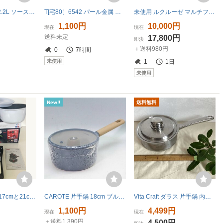
中古 SBS 18cm 2.2L ソースパン Kuchenkrone 2015324219-00 片手鍋 調理器具 キッチン用品
T[宅80］6542 パール金属 片手鍋 18cm IH対応 ガス火対応 ガラス蓋付 マーブルセレクト HB-2723 未使用保管品
未使用 ルクルーゼ マルチファンクション22cm アズールブルー 廃盤色 箱付 IH対応（激レア!!）
1,100円
10,000円
現在
現在
送料未定
17,800円
即決
＋送料980円
0
7時間
未使用
1
1日
未使用
New!!
送料無料
T-fal ソースパン 17cmと21cm 取っ手 2本/ティファール シールリッド18cm☆中古
CAROTE 片手鍋 18cm ブルー 蓋付き IH対応 PFOA PFOS フリー ソースパン マーブルコーティング くっつきにくい 一人暮らし◆379f18
Vita Craft ダラス 片手鍋 内径 約17センチ ビタクラフト8641
1,100円
4,499円
現在
現在
＋送料1,390円
4,500円