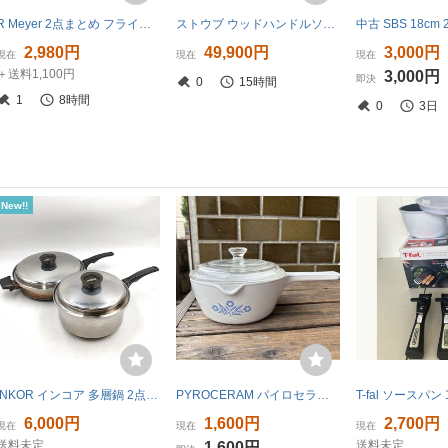
R Meyer 2点まとめ フライパン 20㎝ 片手鍋 マイヤー ステンレス 中古品 調理器具 キッチングッズ 台所用品 クッキング用品 深鍋 R2607174
ストウブ ウッドハンドルソースパン ブラック 18cm 片手鍋
2,980円
49,900円
3,000円
現在
現在
現在
＋送料1,100円
3,000円
即決
0
15時間
1
8時間
0
3日
New!!
INKOR インコア 多層鍋 2点セット 片手鍋 浅型 フライパン 蓋付き 5PLY T304 ステンレス 無水調理 多層構造 キッチン 調理器具 IH不可
PYROCERAM パイロセラム ソースパン ミルクパン P-89-B 片手鍋 ガラス蓋 調理器具 岩城硝子 iwaki 昭和レトロアンティーク当時物
6,000円
1,600円
2,700円
現在
現在
現在
送料未定
送料未定
1,600円