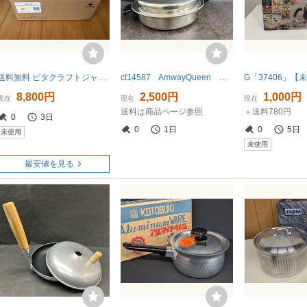
送料無料 ビタクラフトジャパン ビタクラフト プロ 0110 片手鍋 16cm
ct14587 AmwayQueen 片手鍋 USA製 約17cm
8,800円
2,500円
1,000円
現在
現在
現在
送料は商品ページ参照
＋送料780円
0
3日
0
1日
0
5日
未使用
未使用
最安値を見る