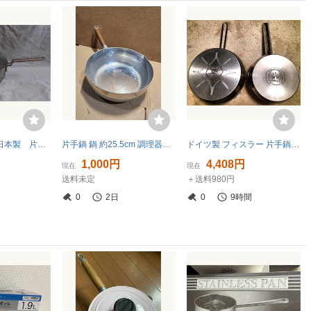
geo product 日本製 片手鍋 直径20㎝ 2.7リットル
片手鍋 鍋 約25.5cm 調理器具 調理用器具 キッチン用品 キャンプ アウトドア
ドイツ製 フィスラー 片手鍋 2個セット ステンレス 18-10 ヘンケルス ツヴィリング ゾーリンゲン cookster 16cm 14cm Germany
1,000円
4,408円
現在
現在
送料未定
＋送料980円
0
2日
0
9時間