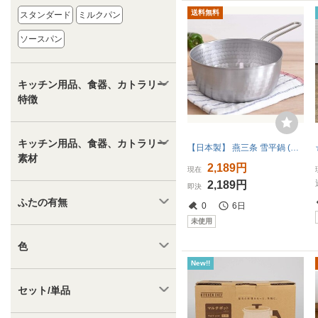
送料無料
スタンダード
ミルクパン
ソースパン
キッチン用品、食器、カトラリー
特徴
キッチン用品、食器、カトラリー
【日本製】 燕三条 雪平鍋 (片手鍋) IH/食洗機対応 18cm ステンレス (サビにくい) 打ち出し(変形しにくい/耐久性ア AFD793
素材
2,189円
現在
2,189円
即決
ふたの有無
0
6日
未使用
色
New!!
セット/単品