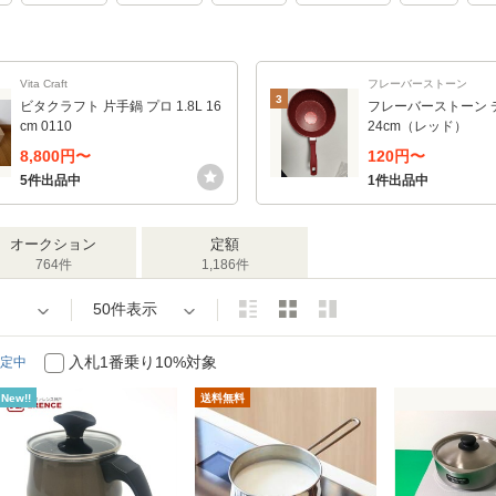
Vita Craft
フレーバーストーン
3
ビタクラフト 片手鍋 プロ 1.8L 16
フレーバーストーン 
cm 0110
24cm（レッド）
8,800円〜
120円〜
5件出品中
1件出品中
オークション
定額
764件
1,186件
50件表示
入札1番乗り10%対象
定中
New!!
送料無料