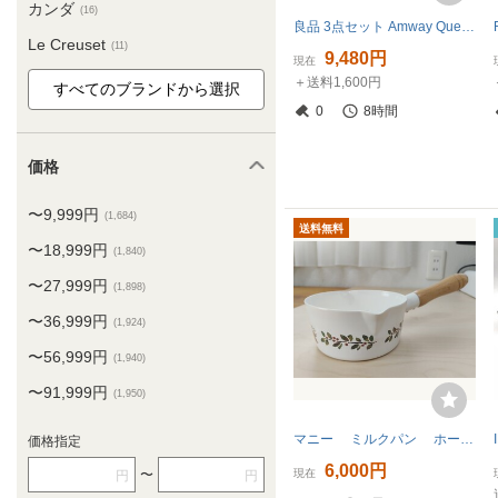
カンダ
(16)
良品 3点セット Amway Queen フライパン 18/8 ステンレス アムウェイ 片手鍋 蓋付き マルチフライ
Le Creuset
(11)
9,480円
現在
＋送料1,600円
0
8時間
価格
〜9,999円
(1,684)
送料無料
〜18,999円
(1,840)
〜27,999円
(1,898)
〜36,999円
(1,924)
〜56,999円
(1,940)
〜91,999円
(1,950)
マニー ミルクパン ホーロー 片手鍋
価格指定
6,000円
〜
現在
円
円