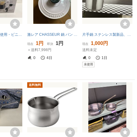
G「37406」【未使用・ビニール未開封】 ニトリ IH対応 1.9L 1台10役マルチポット なべ
激レア CHASSEUR 鍋 パン サイズ： 18cm ミルク 極美品 激安 *送料の確認 （同梱 −300円）
片手鍋 ステンレス製新品、アウトドア！
1円
1円
1,000円
現在
即決
現在
＋送料7,998円
送料未定
0
4日
0
1日
未使用
送料無料