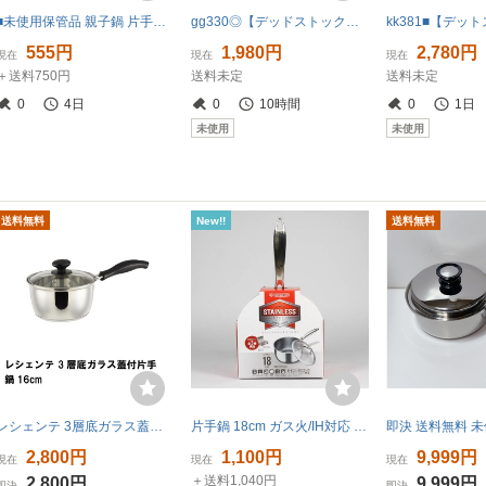
■未使用保管品 親子鍋 片手鍋 フッ素加工 調理器具 蓋つき
gg330◎【デッドストック】寿工業/KOTOBUKI アルミ製槌目片手鍋18ｃｍ アルマイト 調理器具 キッチン雑貨/80
555円
1,980円
2,780円
現在
現在
現在
＋送料750円
送料未定
送料未定
0
4日
0
10時間
0
1日
未使用
未使用
送料無料
New!!
送料無料
レシェンテ 3層底ガラス蓋付片手鍋16cm M5-MGKPJ01880
片手鍋 18cm ガス火/IH対応 食器洗浄対応 ステンレス SP-P18 アイリスオーヤマ■440k16
2,800円
1,100円
9,999円
現在
現在
現在
＋送料1,040円
2,800円
9,999円
即決
即決