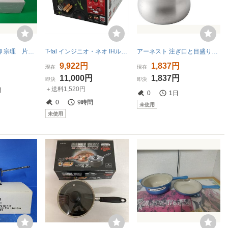
【最終値下げ】柳 宗理 片手鍋 18㎝ ステンレス製 IH対応 新品未使用 人気デザイナー鍋 高機能非対称蓋
T-fal インジニオ・ネオ IHルージュ・アンリミテッド IH ガス火 対応 未使用 未開封 F11501496
アーネスト 注ぎ口と目盛り付き ミルクパン 11cm 0.8L ガス火専用 ミニマルチポット ステンレス製 逸品物創 燕三条製 日
9,922円
1,837円
現在
現在
11,000円
1,837円
即決
即決
＋送料1,520円
間
0
1日
0
9時間
未使用
未使用