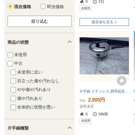
0
2日
現在価格
即決価格
未使用
最安値を見る
商品の状態
未使用
中古
未使用に近い
目立った傷や汚れなし
やや傷や汚れあり
片手鍋 ステンレス 調理器具 ステンレス製
傷や汚れあり
2,000円
現在
送料未定
全体的に状態が悪い
0
5時間
未使用
片手鍋種類