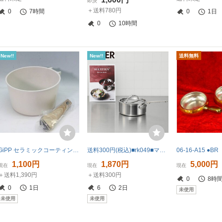
即決
＋送料780円
0
7時間
0
1日
0
10時間
New!!
New!!
送料無料
GiPP セラミックコーティング 片手鍋 20cm ホワイト 蓋付き IH・ガス火対応 フッ素不使用 ミルクパン 焦げ付かない 食洗機対応◆381f05
送料300円(税込)■rk049■マイヤー 最上級プレミアムライン へスタン プロボンドラックス 片手鍋 16cm 60500円相当【シンオク】
1,100円
1,870円
5,000円
現在
現在
現在
＋送料1,390円
＋送料300円
0
8時
0
1日
6
2日
未使用
未使用
未使用