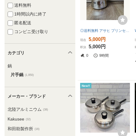
送料無料
1時間以内に終了
匿名配送
◎送料無料 アサヒ プリンセスなべ セット Sサイズ Lサイズ 蓋つき 21㎝ ガス IH 全熱源対応 ASAHI PRINCESS PAN 現状品
コンビニ受け取り
5,000円
現在
5,000円
即決
カテゴリ
0
9時間
鍋
片手鍋
(1,950)
New!!
メーカー・ブランド
北陸アルミニウム
(38)
Kakusee
(32)
和田助製作所
(16)