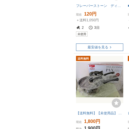
フレーバーストーン ディープパン 片手鍋 未使用品 蓋無し
120円
現在
＋送料1,050円
2
3日
未使用
最安値を見る
送料無料
【送料無料】【未使用品】 カクセー リターナ ふきこぼれにくい 片手鍋18cm IH対応 RTN-05 ガラス蓋
1,800円
現在
1,900円
即決