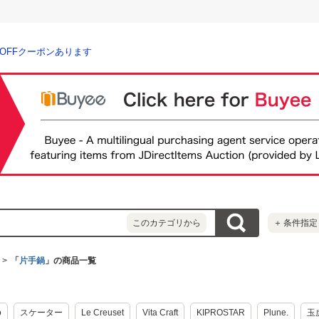
％OFFクーポンあります
このカテゴリから
＋
条件指定
「
片手鍋
」の商品一覧
o
スケーター
Le Creuset
Vita Craft
KIPROSTAR
Plune.
玉