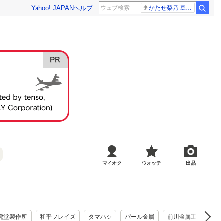
Yahoo! JAPAN
ヘルプ
かたせ梨乃 豆原一成
マイオク
ウォッチ
出品
虎堂製作所
和平フレイズ
タマハシ
パール金属
前川金属工業所