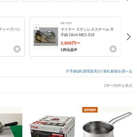
MEYER
4
5
ディープパン
マイヤー ステンレススチール 片
手鍋 18cm ME2-S18
3,900円〜
1件出品中
片手鍋(鍋 調理器具)の
落札相場を調べる
1件〜50件を表示
送料無料