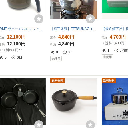
WMF ヴェーエムエフ フュージョンテック ミネラル マルチポット 14cm 肩手鍋 調理器具 ダークブラス ブラウン ユニセックス【中古】
【燕三条製】TETSUNAGI (テツナギ) 片手鍋 14cm ミルクパン1L つぼ型小鍋 ステンレス製 ガス・IH200V対sz
12,100円
4,840円
4,700円
現在
現在
現在
＋送料1,400円
12,100円
4,840円
即決
即決
＋送料800円〜
1
7時
0
3日
未使用
0
6日
未使用
送料無料
送料無料