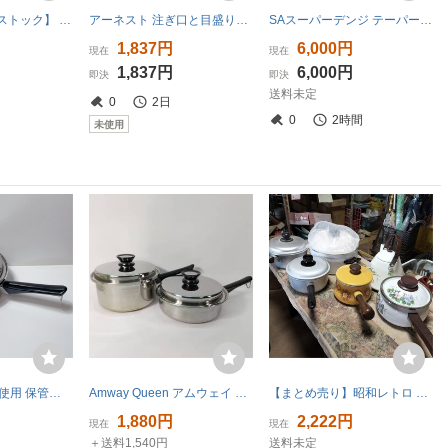
kk381■【デットストック】 日軽半寸胴 片手鍋21cm 槌目 厚板アルミ槌目風加工仕上げ キッチン雑貨 調理器具/100
アーネスト 注ぎ口と目盛り付き ミルクパン 11cm 0.8L ガス火専用 ミニマルチポット ステンレス製 逸品物創 燕三条製 日
SAスーパーデンジ テーパーパン 片手鍋 業務用 調理器具 持ち手真鍮 二個セット 24センチ 15センチ
1,837円
6,000円
現在
現在
1,837円
6,000円
即決
即決
送料未定
0
2日
0
2時間
未使用
即決 送料無料 未使用 保管品★Amway アムウェイ Queen クイーン 中ソースパン 片手鍋 約20cm
Amway Queen アムウェイ クィーン MULTI-PLY 18/8 ステンレス 片手鍋 2セット
【まとめ売り】昭和レトロ ホーロー鍋・アルミ鍋 6点セット 花柄 両手鍋 片手鍋 調理器具 昭和レトロ
1,880円
2,222円
現在
現在
＋送料1,540円
送料未定