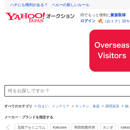
ハチにも権利がある？ ペルーの新しいルール
IDでもっと便利に
新規取得
ログイン
［おトク］10
すべてのカテゴリ
住まい、インテリア
キッチン、食器
調理器具
鍋
メーカー・ブランドを指定する
北陸アルミニウム
Kakusee
和田助製作所
カンダ
naka