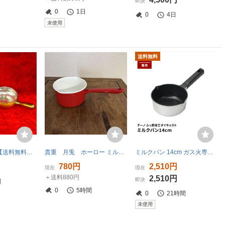
即決
0
1日
0
4日
未使用
送料無料
06-16-A15 ●BR【送料無料】槌目模様 銅製 片手鍋 調理器具 キッチン雑貨 なべ まとめ売り 2点セット 未使用品
貴重 月兎 ホーロー ミルクパン 片手鍋 レッド 赤 レトロ キッチン雑貨 最大16cm
ミルクパン 14cm ガス火専用 ふっ素加工 アルミダイキャスト 片手鍋 注ぎ口 軽い 小さめ 鍋 離乳食 お弁当 スープ 煮物 M5-MGKPJ05212
780円
2,510円
現在
現在
＋送料880円
2,510円
即決
間
0
5時間
0
21時間
未使用