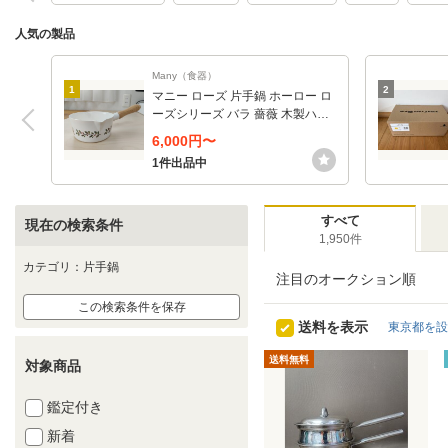
人気の製品
Many（食器）
1
2
マニー ローズ 片手鍋 ホーロー ロ
ーズシリーズ バラ 薔薇 木製ハン
ドル ミルクパン （ローズ）
6,000円〜
1件出品中
すべて
現在の検索条件
1,950件
カテゴリ：片手鍋
注目のオークション順
この検索条件を保存
送料を表示
東京都を設
送料無料
対象商品
鑑定付き
新着