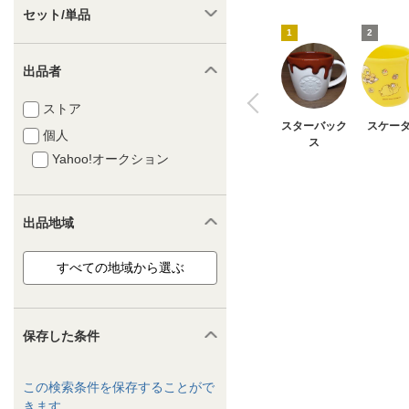
セット/単品
1
2
出品者
ストア
スターバック
スケー
個人
ス
Yahoo!オークション
出品地域
保存した条件
この検索条件を保存することがで
きます。