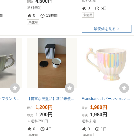
送料未定
4,600円
即決
送料未定
0
5日
未使用
間
0
13時間
未使用
最安値を見る
Francfranc フランフラン リブデザイン マグカップ ホワイト カップ 食器 洋食器
【貴重な廃盤品】新品未使用！化粧箱つきFrancfranc ストライプストレーナー 黒
Francfranc オパールシェル マグカップ マグ ホワイト 白 カップ オパール 食器 フランフラン
1,200円
1,980円
現在
現在
1,200円
1,980円
即決
即決
＋送料750円
送料未定
0
4日
0
1日
未使用
未使用