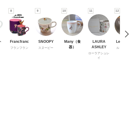
8
9
10
11
12
ト
Francfranc
SNOOPY
Many（食
LAURA
Le Creuset
器）
ASHLEY
フランフラン
スヌーピー
ル・クルーゼ
ローラアシュレ
イ