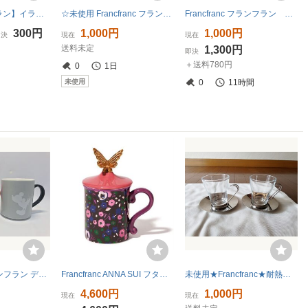
新品【フランフラン】イラスト マグカップ コーヒーカップ ホワイト 陶器 Francfranc ELECTRONICS
☆未使用 Francfranc フランフラン イニシャルマグカップ フラワーT 陶器 ☆
Francfranc フランフラン ミッキー＆ミニー マグカップ YAXELL ヤクセル ミッキーマウス マグカップ 3個セット ディズニー Disney
300円
1,000円
1,000円
即決
現在
現在
送料未定
1,300円
即決
＋送料780円
0
1日
未使用
0
11時間
Francfranc フランフラン ディズニー ペアマグカップセット
Francfranc ANNA SUI フタ付きマグ フラワー ピンク マグカップ フランフラン アナスイ
未使用★Francfranc★耐熱マグ＆ソーサー★2客セット
4,600円
1,000円
現在
現在