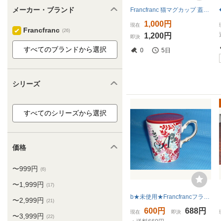
メーカー・ブランド
Francfranc 猫マグカップ 蓋付 ホワイト
1,000円
現在
Francfranc
(26)
1,200円
即決
0
5日
シリーズ
価格
〜999円
(6)
〜1,999円
(17)
b★未使用★Francfrancフランフラン イニシャルA入り フタとコースター両使い可能マグカップ
〜2,999円
(21)
600円
688円
現在
即決
〜3,999円
(22)