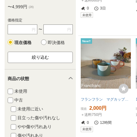
＋送料660円
〜4,999円
(26)
0
3日
未使用
価格指定
〜
円
円
New!!
現在価格
即決価格
商品の状態
未使用
フランフラン マグカップ まとめ売り タンブラー リラクシング マグ コップ インテリア 韓国 ニュアンス ソーサー 食器 陶器 未使用
中古
2,000円
未使用に近い
現在
＋送料750円
目立った傷や汚れなし
0
12時間
やや傷や汚れあり
未使用
傷や汚れあり