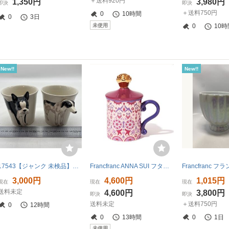
＋送料920円
1,350円
3,980円
即決
即決
＋送料750円
0
10時間
0
3日
未使用
0
10時
New!!
New!!
17543【ジャンク 未検品】フランフラン TOUTOU MUG グレイハウンド ブルドッグ
Francfranc ANNA SUI フタ付きマグ レトロフラワー ベージュ マグカップ フランフラン アナスイ
3,000円
4,600円
1,015円
現在
現在
現在
送料未定
4,600円
3,800円
即決
即決
送料未定
＋送料750円
0
12時間
0
13時間
0
1日
未使用