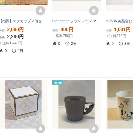
【福岡】マグカップ２個セット◆蓋付き◆フランフラン◆ストレーナーマグ◆W110（把手含む）H100 D90◆モデルR展示品◆CR1287_Kh
Francfranc フランフラン マルチストライプ マグカップ 未使用
2,090円
400円
1,001円
現在
現在
現在
＋送料750円
＋送料870円
2,200円
即決
＋送料1,440円
0
2日
0
3日
0
4日
New!!