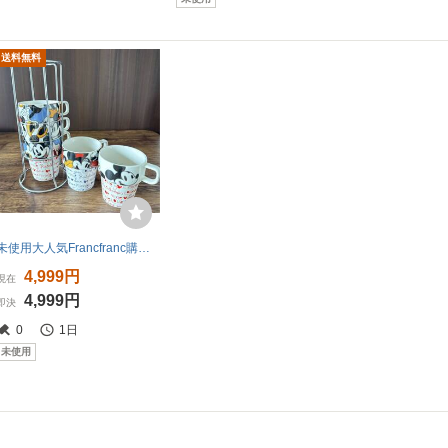
送料無料
未使用大人気Francfranc購入タンブラー ディズニー タワーマグカップ５個 コレクション コレクター
4,999円
現在
4,999円
即決
0
1日
未使用