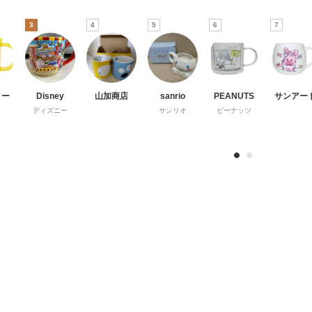
3
4
5
6
7
ター
Disney
山加商店
sanrio
PEANUTS
サンアー
ディズニー
サンリオ
ピーナッツ