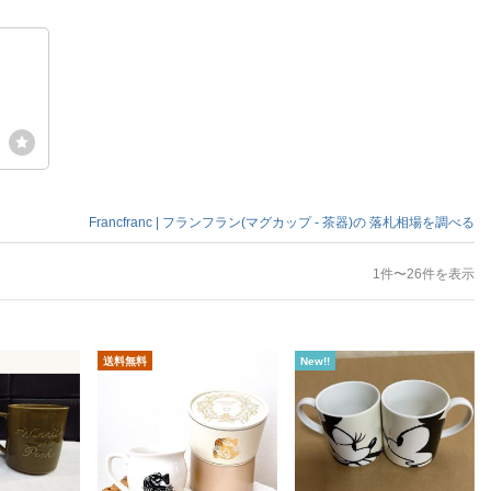
ト
Francfranc | フランフラン(マグカップ - 茶器)の
落札相場を調べる
1件〜26件を表示
送料無料
New!!