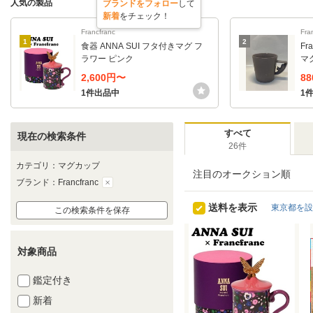
人気の製品
ブランドをフォロー
して
新着
をチェック！
Francfranc
Fra
1
2
食器 ANNA SUI フタ付きマグ フ
Fr
ラワー ピンク
マグ
2,600円〜
8
1件出品中
1
すべて
現在の検索条件
26件
カテゴリ：マグカップ
注目のオークション順
ブランド：Francfranc
送料を表示
東京都を設
この検索条件を保存
対象商品
鑑定付き
新着