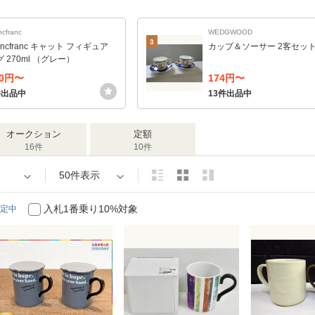
ncfranc
WEDGWOOD
3
ancfranc キャット フィギュア
カップ＆ソーサー 2客セッ
 270ml （グレー）
80円〜
174円〜
件出品中
13件出品中
オークション
定額
16件
10件
50件表示
入札1番乗り10%対象
定中