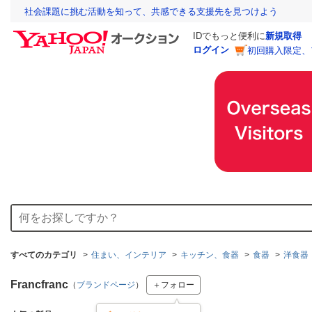
社会課題に挑む活動を知って、共感できる支援先を見つけよう
IDでもっと便利に
新規取得
ログイン
初回購入限定、
すべてのカテゴリ
住まい、インテリア
キッチン、食器
食器
洋食器
Francfranc
（
ブランドページ
）
＋フォロー