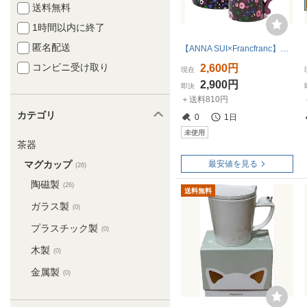
送料無料
1時間以内に終了
匿名配送
【ANNA SUI×Francfranc】（NO.5155）アナスイ フランフラン フタ付きマグ フラワー 化粧箱付き ピンク 未使用
コンビニ受け取り
2,600円
現在
2,900円
即決
＋送料810円
カテゴリ
0
1日
未使用
茶器
マグカップ
最安値を見る
(26)
陶磁製
(26)
送料無料
ガラス製
(0)
プラスチック製
(0)
木製
(0)
金属製
(0)