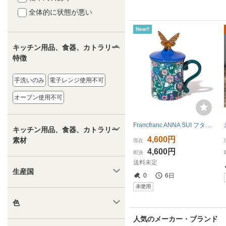
全体的に状態が悪い
New!!
キッチン用品、食器、カトラリー
特徴
手洗いのみ
電子レンジ使用不可
オーブン使用不可
Francfranc ANNA SUI フタ付きマグ フラワー ブルー マグカップ フランフラン アナスイ
キッチン用品、食器、カトラリー
4,600円
素材
現在
4,600円
即決
送料未定
生産国
0
6日
未使用
色
人気のメーカー・ブランド