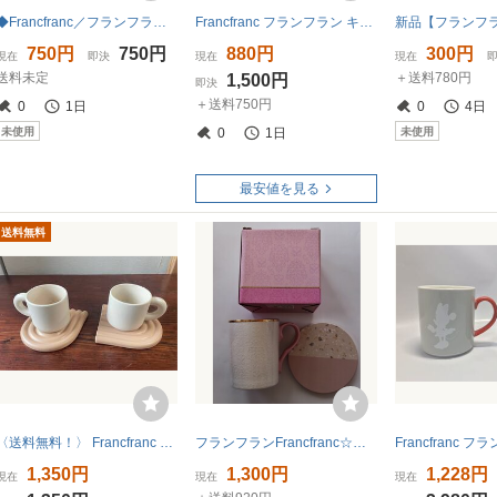
◆Francfranc／フランフラン イニシャルマグカップ ｋ コーヒカップ◆◇T-7
Francfranc フランフラン キャット フィギュア マグカップ グレー 猫 陶器製
750円
750円
880円
300円
現在
即決
現在
現在
送料未定
＋送料780円
1,500円
即決
＋送料750円
0
1日
0
4日
未使用
未使用
0
1日
最安値を見る
送料無料
〈送料無料！〉 Francfranc フランフラン マグカップ コーヒーカップ
フランフランFrancfranc☆花柄エンボス加工マグカップ&鍋敷きコースター☆ピンク系☆未使用(タグシール付)☆ギフトバッグ&紙袋あり
1,350円
1,300円
1,228円
現在
現在
現在