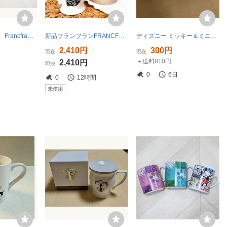
m8536 美品含む Francfranc ディスニー クマのプーさん マグカップ2点まとめて セット ブラウン/アイボリー フランフラン Disney
新品フランフランFRANCFRANCアルファベット誕生日マグカップ名前イニシャルS箱入り陶磁製シャビーシック黒ブラック白ホワイト洋食器コップ
ディズニー ミッキー＆ミニー ペアマグカップ モノトーン 2個セット Francfranc
2,410円
300円
現在
現在
＋送料810円
2,410円
即決
0
6日
0
12時間
未使用