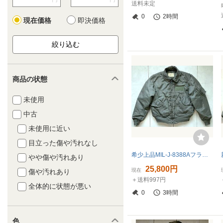
送料未定
0
2時間
現在価格
即決価格
商品の状態
未使用
中古
未使用に近い
目立った傷や汚れなし
希少上品MIL-J-8388Aフライトジャケット最初期型CWU-45/P
やや傷や汚れあり
25,800円
現在
傷や汚れあり
＋送料997円
全体的に状態が悪い
0
3時間
色