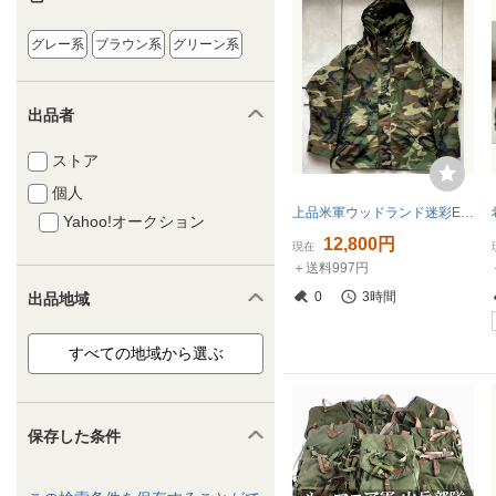
グレー系
ブラウン系
グリーン系
出品者
ストア
個人
上品米軍ウッドランド迷彩ECWCSパーカーLR
Yahoo!オークション
12,800円
現在
＋送料997円
0
3時間
出品地域
保存した条件