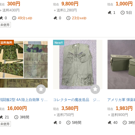
300円
9,800円
1,000円
現在
現在
現在
＋送料430円
＋送料1,280円
1
5日
0
49分
0
23分
13秒
43秒
未使用
送料無料
New!!
戦闘服2型 4A 陸上自衛隊 リップストップ 静電 難燃加工 IR迷彩 16式 陸自 91式 迷彩服 作業服 戦闘装着セット
コレクターの魔改造品 ジャングルファティーグジャケット リップストップモデル ベトナム戦争機械化歩兵モデル？ サイズML
16,000円
3,580円
1,983円
現在
現在
現在
＋送料750円
＋送料900円
21
3時間
0
5時間
40
3時
未使用