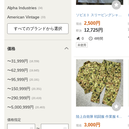
Alpha Industries
(34)
ソビエト スリーピングシャツ ヴィンテージ cccp 上衣 長袖 白 日本XL相当 ｖネック 未使用 綿100 夏用
American Vintage
(33)
2,500円
現在
12,725円
即決
0
4時間
未使用
価格
〜31,999円
(18,559)
〜62,999円
(19,845)
〜95,999円
(20,191)
〜150,999円
(20,351)
〜290,999円
(20,416)
〜5,000,999円
(20,463)
陸上自衛隊 戦闘服 作業服 4B ベルト 上下セット 陸自 ミリタリー フィールド ジャケット 迷彩服 日本被服工業組合連合会 レプリカ
価格指定
3,000円
現在
〜
円
円