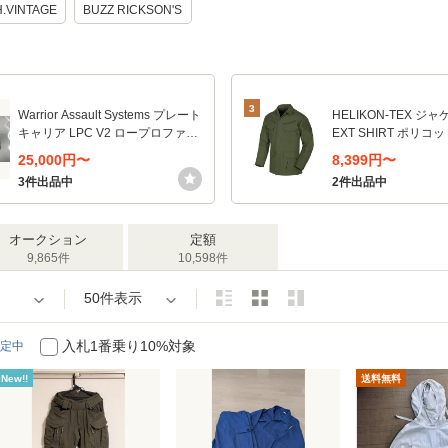
H.VINTAGE
BUZZ RICKSON'S
3
Warrior Assault Systems プレート
HELIKON-TEX ジャ
キャリア LPC V2 ロープロファイ
EXT SHIRT ポリ
ル W-EO-LPC-V2 [Lサイズ/レンジ
ストップ BL-SFN-P
25,000円〜
8,399円〜
ャーグリーン]
リーン/レギュラー/X
3件出品中
2件出品中
オークション
定額
9,865件
10,598件
50件表示
入札1番乗り10%対象
定中
New!!
送料無料