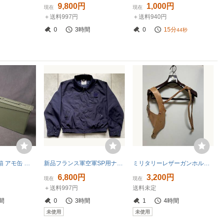
9,800円
1,000円
現在
現在
＋送料997円
＋送料940円
0
3時間
0
15分
43秒
アメリカ軍 弾薬箱 アモ缶 セット 17 M19A1 #S-37238
新品フランス軍空軍SP用ナイロンジャケット
ミリタリーレザーガンホルダー（希少品）革
6,800円
3,200円
現在
現在
＋送料997円
送料未定
間
0
3時間
1
4時間
未使用
未使用