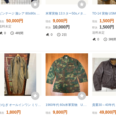
ビンテージ 激レア 80s90s WW2 米軍 実物 USAF L-2A フライトジャケット A-2 G-1 MA-1 B-15 初期型 1st 大戦 OLD ミリタリー 旧タグ 旧ロゴ
米軍実物 13スター50sメタルボタン
50,000円
9,000円
1,500円
現在
現在
現在
送料未定
10,000円
1,500円
即決
即決
送料未定
0
4時間
0
2日
0
3時
つなぎ オールインワン ミリタリー ツナギ 軍もの スペイン軍系 サイズM Lくらい ウエストゴム ユーロ古着
1960年代 60s米軍実物 U.S. アーミー コンバット 迷彩 ウッドランド ナム戦 当時 ヴィンテージ ユーティリティ シャツ ジャケット
1,800円
9,800円
49,800
現在
現在
現在