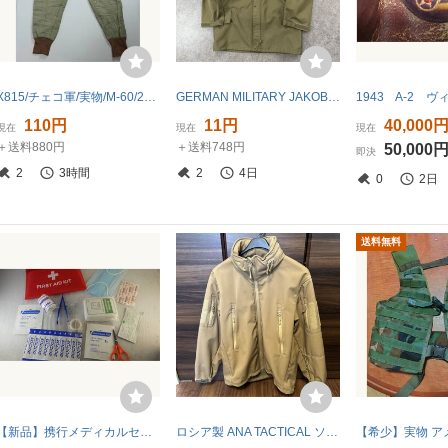
X815/チェコ軍/実物/M-60/2表記/Lサイズ/キルティングライナーパンツ/中綿/リブボトムス/オリーブ/カーキ/古着/
GERMAN MILITARY JAKOB ESCHBACH GMBH GORE-TEX ドイツ軍 ゴアテックス 防水ジャケット OPTI パーカ ミリタリージャケット ヴィンテージ
110円
11円
40,000
現在
現在
現在
＋送料880円
＋送料748円
50,000
即決
2
3時間
2
4日
0
2日
送料無料
【新品】携行メディカルセット
ロシア製 ANA TACTICAL ソフトシェルジャケット タン サイズ 50/52-3 2018年製