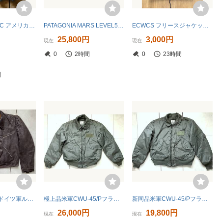
TO-14 実物 USMC アメリカ軍 マーパット 迷彩 ミリタリー ジャケット ●送料一律１１００円
PATAGONIA MARS LEVEL5 パンツ パタゴニア 米軍 seal ECWCS devgru eagle crye ferro WRMFZY SUPDEF FOG spiritus Forward One7Six
ECWCS フリースジャケット Sサイズ
25,800円
3,000円
現在
現在
0
2時間
0
23時間
間
貴重30～40年代ドイツ軍ルフトバッフェ/フライトジャケット/ドイツ製ビンテージレザーライダースジャケット
極上品米軍CWU-45/PフライトジャケットM
新同品米軍CWU-45/PフライトジャケットL
円
26,000円
19,800円
現在
現在