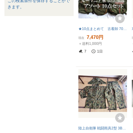
この検索条件を保存することがで
きます。
★10点まとめて 古着卸 70s～ ビンテージ ルーマニア軍 山岳部隊 リュックサック ヴィンテージ デイパック バッグ 古着ベール 10点セット
7,470円
現在
＋送料1,000円
7
1日
陸上自衛隊 戦闘雨具2型 3Bサイズ 現状品