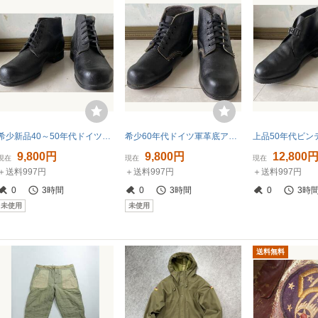
希少新品40～50年代ドイツ軍革底アンクルブーツ/ロウブーツ（ww2ナチスドイツ軍）
希少60年代ドイツ軍革底アンクルブーツ/ロウブーツ（ww2ナチスドイツ軍）
9,800円
9,800円
12,800
現在
現在
現在
＋送料997円
＋送料997円
＋送料997円
0
3時間
0
3時間
0
3時
未使用
未使用
送料無料