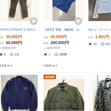
UFPRO STRIKER X GEN.2 COMBAT PANTS カラー:BG サイズ:30/32
【夏用】警察 機動隊 出動服 作業服 ワッペン服 上下セット ポリス コスプレ 衣装
50,000円
40,000円
1,401円
現在
現在
現在
60,000円
200,000円
即決
即決
10
6日
＋送料810円
＋送料780円
0
1日
1
3時間
注目度 No.2
注目度 No.3
送料無料