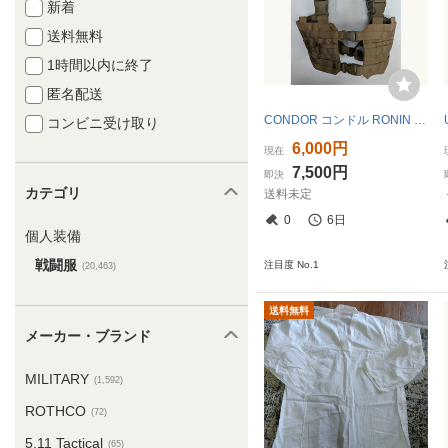
新着
送料無料
1時間以内に終了
匿名配送
CONDOR コンドル RONIN ローニン チェストリグ コヨーテブラウン CB MOLLE タクティカル サバゲー
コンビニ受け取り
6,000円
現在
7,500円
即決
カテゴリ
送料未定
0
6日
個人装備
戦闘服
注目度 No.1
(20,463)
送料無料
メーカー・ブランド
MILITARY
(1,592)
ROTHCO
(72)
5.11 Tactical
(65)