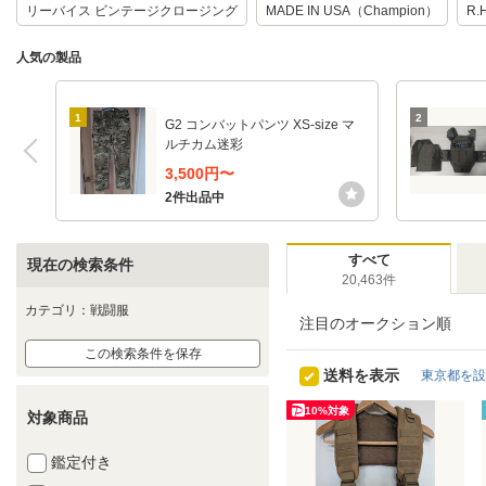
リーバイス ビンテージクロージング
MADE IN USA（Champion）
R.
人気の製品
1
2
G2 コンバットパンツ XS-size マ
ルチカム迷彩
3,500円〜
2件出品中
すべて
現在の検索条件
20,463件
カテゴリ：戦闘服
注目のオークション順
この検索条件を保存
送料を表示
東京都を設
10%対象
対象商品
鑑定付き