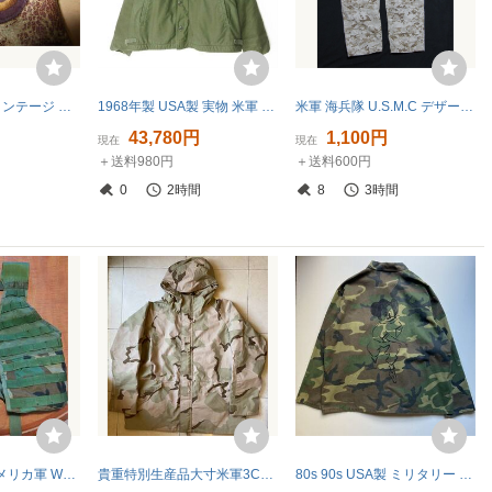
1943 A-2 ヴィンテージ フライトジャケット USAAF/アメリカ陸軍航空隊/第5空軍/5AF/40s/当時物
1968年製 USA製 実物 米軍 US NAVY A-2 デッキ ジャケット L 内ボア N-1後継 60s ミリタリージャケット ビンテージ D154-18-0007ZTW
米軍 海兵隊 U.S.M.C デザートマーパットコンバットパンツ Size MEDIUM/LONG
円
43,780円
1,100円
現在
現在
＋送料980円
＋送料600円
円
0
2時間
8
3時間
【希少】実物 アメリカ軍 WOODLAND Camo ベスト
貴重特別生産品大寸米軍3Cデザート迷彩ECWCSゴアテックスパーカーXXLR
80s 90s USA製 ミリタリー ジャケット RN26271 民間品 古着 ウッドランド ミッキーマウス ミッキー ペイント ヴィンテージ ビンテージ