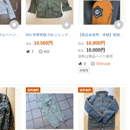
40s ビンテージ サルベージパーカー ガンナースモック ミリタリー U.S.NAVY SALVAGE PARKAアメリカ海軍USN SMOCK アノラック
60s 米軍実物 2nd ジャングルファティーグ ジャケット ノンリップ ベトナム S-R ARMY ビンテージ ミリタリー スモールショート ジャケット
【新品未使用・本物】韓国 消防士 実物 シャツ＆ベストセット 半袖 119 官給品 演劇 コスプレ 観賞用 コレクション
10,500円
10,000円
現在
現在
10,000円
即決
7
6日
送料は商品ページ参照
0
55分
39秒
未使用
送料無料
送料無料