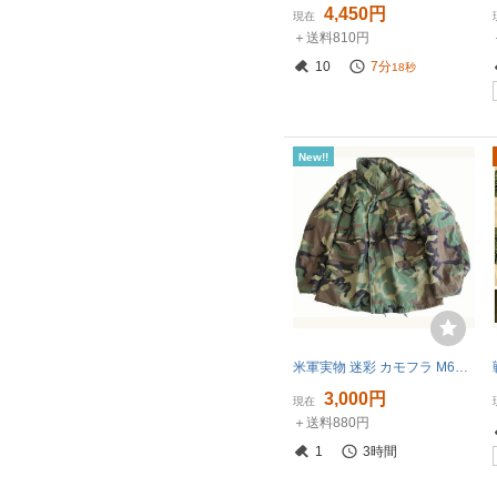
4,450円
現在
＋送料810円
10
7分
17秒
New!!
米軍実物 迷彩 カモフラ M65 フィールドジャケット ミリタリージャケット M-REG G32
3,000円
現在
＋送料880円
1
3時間