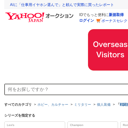
AIに「仕事用イヤホン選んで」と頼んで実際に買ったレポート
IDでもっと便利に
新規取得
ログイン
ボーナスセレク
すべてのカテゴリ
ホビー、カルチャー
ミリタリー
個人装備
「
戦闘
シリーズを指定する
Levi's
Champion
Ron