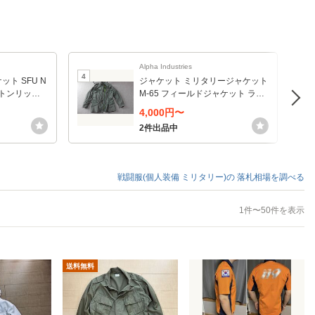
Alpha Industries
4
5
ケット SFU N
ジャケット ミリタリージャケット
コットンリップ
M-65 フィールドジャケット ライ
R [オリーブグ
ナー付き
4,000円〜
Sサイズ]
2件出品中
戦闘服(個人装備 ミリタリー)の
落札相場を調べる
1件〜50件を表示
送料無料