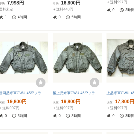
＋送料997円
7,998円
16,800円
即決
即決
送料未定
＋送料440円
0
3時
1
4時間
0
5時間
新同品米軍CWU-45/PフライトジャケットL-2
極上品米軍CWU-45/PフライトジャケットXL
19,800円
19,800円
17,800
現在
現在
現在
＋送料997円
＋送料997円
＋送料997円
0
3時間
0
3時間
0
3時