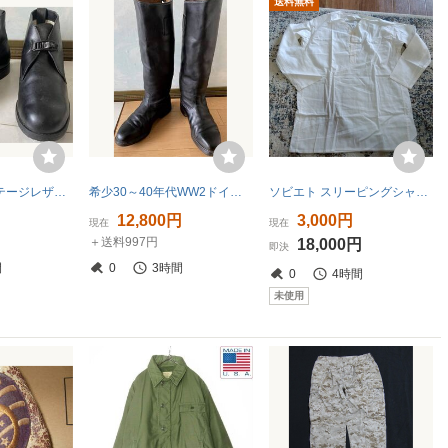
送料無料
上品50年代ビンテージレザーデッキブーツ
希少30～40年代WW2ドイツ軍将校用乗馬ブーツ（ナチスドイツ軍、日本軍、ロシア軍など）
ソビエト スリーピングシャツ ヴィンテージ cccp sssr ミリタリー 綿100 長袖 白 86年製 日本CL
円
12,800円
3,000円
現在
現在
＋送料997円
18,000円
即決
間
0
3時間
0
4時間
未使用