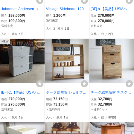
Johannes Andersen ヨハ
Vintage Sideboard 1200
[BF] b.【美品】USMハラ
ネスアンダーセン チーク
By HAGIHARA / #森繁 #
ー 2列3段 キャビネット
198,000
1,200
270,000
現在
円
現在
円
現在
円
キャビネット 北欧家具 デ
松岡漆工 #大塚家具 天然
ライトグレー W1020×D3
199,800
送料未定
270,000
即決
円
即決
円
ンマーク 北欧ヴィンテー
木 無垢 棚 飾り棚 重厚 キ
80×H1090mm 本棚 サイ
送料未定
送料未定
入札
3
残り
2日
ジ サイドボード オイル仕
ャビネット チェスト ジャ
ドボード 引出 高級システ
入札
-
残り
5日
入札
-
残り
2日
上 再塗装済み
パニーズモダン
ム収納
NEW
[BF] C.【美品】USMハラ
チーク総無垢 シェルフ引
チーク総無垢材 デスクサ
ー 2列3段 キャビネット
出二杯N 本棚 収納棚 ナチ
イドキャビネットNW チ
270,000
73,150
32,780
現在
円
現在
円
現在
円
ライトグレー W1020×D3
ュラル 飾り棚 書棚 リビ
ェスト ベッドサイドテー
270,000
73,150
32,780
即決
円
即決
円
即決
円
80×H1090mm 本棚 サイ
ングシェルフ シンプル 間
ブル 収納家具 タンス 手
送料未定
＋送料0円
＋送料0円〜
ドボード 引出 高級システ
仕切り 無垢材家具 送料無
づくり ナチュラル 箪笥
入札
-
残り
2日
入札
-
残り
1日
入札
-
残り
8時間
ム収納
料
銘木家具