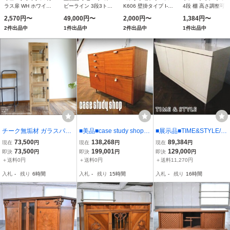
ラス扉 WH ホワイト
ビーライン 3段3トレ
K606 壁掛タイプ I-
4段 棚 高さ調整可能
／インテリア：不二貿
イ ハニー キャスター
254 （クリアブラッ
軽量 高さ71.8×幅57
2,570円〜
49,000円〜
2,000円〜
1,384円〜
易99900
付 キッチンワゴン キ
ク）
奥行28cm シン
2件出品中
1件出品中
2件出品中
1件出品中
ャビネット 収納 デス
クワゴン サイドテー
ブル 引き出し 超
PayPay祭
チーク無垢材 ガラスパン
■美品■case study shop/
■展示品■TIME&STYLE/タ
ケース三枚扉N ショーケ
ケーススタディショップ■
イム&スタイル■高級■ELL
73,500
138,268
89,384
現在
円
現在
円
現在
円
ース 陳列ケ－ス 飾り棚
希少■レア品！■Vintage/
IPSIS C-121L/エリプシス
73,500
199,001
129,000
即決
円
即決
円
即決
円
食器棚 店舗什器 コレクシ
ヴィンテージ■サイドボー
■モダン■リビングキャビ
＋送料0円
＋送料0円
＋送料11,270円
ョンケース 展示ケース
ド■eee6294k
ネット■35万■khhx2831m
入札
-
残り
6時間
入札
-
残り
15時間
入札
-
残り
16時間