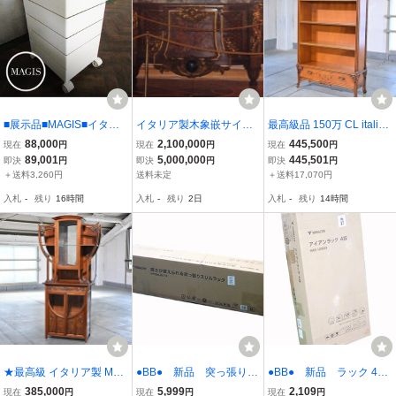
■展示品■MAGIS■イタリ
イタリア製木象嵌サイド
最高級品 150万 CL italia
ア■高級■360°CONTAINE
ボード、ロシア、サンク
ブックシェルフ マホガニ
88,000
2,100,000
445,500
現在
円
現在
円
現在
円
R■KONSTANTIN GRCIC
トペテルブルグ、エカテ
ー材 アールヌーボー クラ
89,001
5,000,000
445,501
即決
円
即決
円
即決
円
■ホワイト■コンテナ■13
リーナ女帝夏の宮殿にあ
シック 引き出し2杯 シー
＋送料3,260円
送料未定
＋送料17,070円
万■khhx2740k
るサイドボードに酷似
エル イタリア_メデア サ
入札
-
残り
16時間
入札
-
残り
2日
入札
-
残り
14時間
ルタレッリ
★最高級 イタリア製 Med
●BB● 新品 突っ張り棚
●BB● 新品 ラック 4
ea 178万「ART922」キ
スリム 高さ200-260cm
段 マットタイプ 奥行
385,000
5,999
2,109
現在
円
現在
円
現在
円