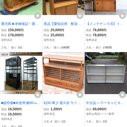
鹿児島★本物保証！屋久
美品【愛知近郊・配送・
【メンテナンス済】イギ
杉・飾り棚(光明良杢・年
設置可】GART ガル
リス ヴィンテージ チーク
150,000
25,000
76,800
現在
円
現在
円
現在
円
輪)【縁起物】貴重！
ト キャビネットシェル
ガラスキャビネット 木扉
178,000
25,000
78,800
即決
円
即決
円
即決
円
フ 幅70cm×奥行44.5cm
付 飾り棚 カップボード
送料未定
送料未定
送料未定
×高さ150.5cm 可動棚
ディスプレイキャビネッ
入札
-
残り
3日
入札
-
残り
16時間
入札
-
残り
15時間
引き戸収納 木目調
ト ブックケース
NEW
■超特価■未使用 幅90㎝レ
IQ30 希少 屋久杉 サイド
中古品 ハラーキャビネッ
ンジボード+オープンラッ
ボード 飾り棚 水屋 茶棚
ト 2段×2列 オフィス ハラ
16,500
1,300
69,000
現在
円
現在
円
現在
円
クのセット MK1217+MK
時代タンス 茶箪笥 テレビ
ー 棚 キャビネット シェ
16,500
送料未定
送料は商品ページ参照
即決
円
1219 ウォルナット 3セッ
台 リビングボード 和茶
ルフ 白 B001
送料未定
入札
4
残り
1日
入札
-
残り
2日
ト有 組み立て大変だと思
煎茶棚
入札
-
残り
3日