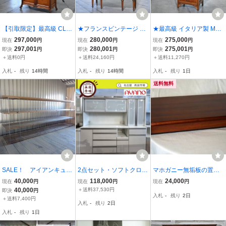
【引取限定】最高級 CL it
★フランスビンテージ キ
★最高級 イタリア製 Med
alia 201万 キャビネット
ュリオケース エンパイア
ea 74万「ART939」キャ
297,000
280,000
275,000
現在
円
現在
円
現在
円
マホガニー無垢材 アール
キャビネット マホガニー
ビネット マホガニー材 彫
297,001
280,001
275,001
即決
円
即決
円
即決
円
ヌーボー コレクションケ
材 ルイ16世様式 象嵌 螺
刻 猫脚 アールヌーボー
＋送料0円
＋送料24,160円
＋送料11,270円
ース クラシック シーエ
鈿 ディスプレイ 収納 飾
リビング メデア_IDC大塚
入札
-
残り
14時間
入札
-
残り
14時間
入札
-
残り
1日
ル・イタリア
り棚 リビング
家具 CL italia
送料無料
SALE！ アイアンキュー
2点セット・ソフトクロー
マホガニー無垢板の置台
ブフレーム ワイド 3段2個
ズ■綾野製作所 キッチン
（６３０×２０５×３２ミ
40,000
118,000
24,000
現在
円
現在
円
現在
円
set アイアンシェルフ カ
ボード UL-160FS/UL-60
リ・2，5キロ）
40,000
＋送料37,530円
即決
円
入札
-
残り
2日
フェ 民泊 貸別荘 店舗什
参45万 食器棚 幅160・60
＋送料7,400円
入札
-
残り
2日
器 陳列棚 オープンラック
cm キャビネット 白 併 名
入札
-
残り
1日
飾り棚 足場板
古屋