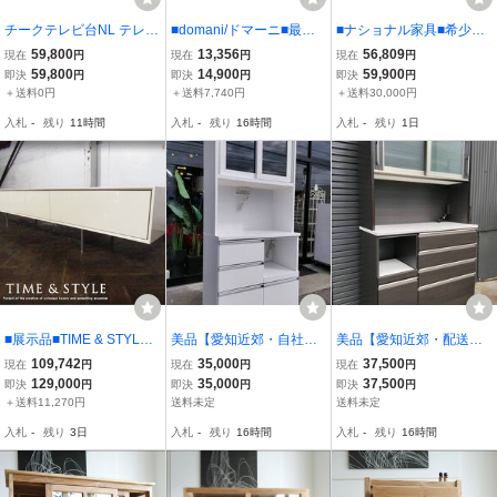
チークテレビ台NL テレビ
■domani/ドマーニ■最高
■ナショナル家具■希少！
ボード 無垢材 ナチュラル
級■Morganton/モーガン
■ヴィンテージ■チーク材
59,800
13,356
56,809
現在
円
現在
円
現在
円
TVボード シンプル 新品
トン■クラシック■テレビ
■照明付き■飾り棚/カップ
59,800
14,900
59,900
即決
円
即決
円
即決
円
手作り 和風 ローボード
ボード/TVボード■17万■e
ボード■15万■st324k
＋送料0円
＋送料7,740円
＋送料30,000円
天然木 W150cm 銘木家具
ee6435m
入札
-
残り
11時間
入札
-
残り
16時間
入札
-
残り
1日
■展示品■TIME & STYLE■
美品【愛知近郊・自社配
美品【愛知近郊・配送
最高級■COMPOSITION L
送可】近藤産業 食器棚 幅
可】近藤産業 食器棚 キッ
109,742
35,000
37,500
現在
円
現在
円
現在
円
OW CD-11/コンポジショ
90cm×奥行48cm×高さ19
チンボード ハイタイプ コ
129,000
35,000
37,500
即決
円
即決
円
即決
円
ン ロー■サイドボード/リ
0cm モイス機能 ガラス扉
ンセント付 ハイグロス 高
＋送料11,270円
送料未定
送料未定
ビングキャビネット■31
ホワイト キッチン収納 キ
さ200cm×幅1195cm×奥
入札
-
残り
3日
入札
-
残り
16時間
入札
-
残り
16時間
万■khhx2830m
ッチンボード
行50cm モダン