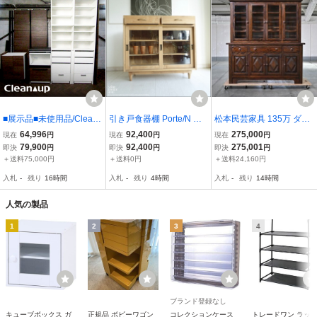
■展示品■未使用品/Clean
引き戸食器棚 Porte/N キ
松本民芸家具 135万 ダイ
up/クリナップ/ステディ
ッチン収納 飾り棚 カウン
ヤカット型飾棚 ミズメザ
64,996
92,400
275,000
現在
円
現在
円
現在
円
ア/W182/蒸気排出ユニッ
ター ナチュラル 引出二杯
クラ無垢材 食器棚 カップ
79,900
92,400
275,001
即決
円
即決
円
即決
円
ト/キッチンキャビネット/
収納家具 チーク無垢材 世
ボード キャビネット 収納
＋送料75,000円
＋送料0円
＋送料24,160円
背面収納/カップボード/y
界三大銘木
家具 柳宗悦 水目桜 キッ
入札
-
残り
16時間
入札
-
残り
4時間
入札
-
残り
14時間
mm4633m
チン
人気の製品
1
2
3
4
ブランド登録なし
キューブボックス ガ
正規品 ボビーワゴン
コレクションケース
トレードワン ラッ