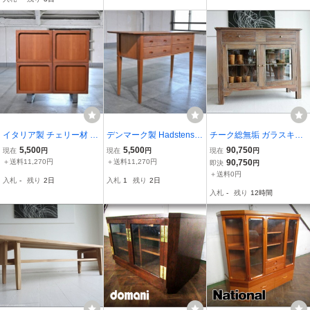
いますがお買得!
イタリア製 チェリー材 キ
デンマーク製 Hadstens T
チーク総無垢 ガラスキャ
ャビネット ガラス クロー
raindustri サイドボード
ビネットBalq 食器棚 飾り
5,500
5,500
90,750
現在
円
現在
円
現在
円
ムメッキ スクエア モール
チェリー 無垢材 Andreas
棚 ガラスケース シャビー
＋送料11,270円
＋送料11,270円
90,750
即決
円
ド ヴィンテージスタイル
Hansen ヴィンテージ 収
収納家具 開き戸 水屋 戸
＋送料0円
入札
-
残り
2日
入札
1
残り
2日
モダン_Nathan G-Plan Y
納 書斎 ハドステン・トレ
棚 新品 手作り 銘木家具
入札
-
残り
12時間
ounger
インダストリ