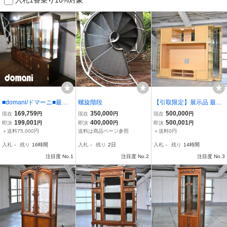
■domani/ドマーニ■最高
螺旋階段
【引取限定】展示品 最高
級■Morganton/モーガン
級 IDC大塚家具 500万 松
169,759
350,000
500,000
現在
円
現在
円
現在
円
トン■クラシック■キャビ
創「ニューウィーンNO.
199,001
400,000
500,001
即決
円
即決
円
即決
円
ネット/飾り棚■194万■ee
1」リビングボード 大型
＋送料75,000円
送料は商品ページ参照
＋送料0円
e6421m
シカモア材キャビネット
入札
-
残り
16時間
入札
-
残り
2日
入札
-
残り
14時間
ディスプレイ 飾り
注目度 No.1
注目度 No.2
注目度 No.3