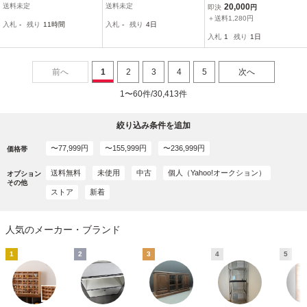
ク 3段 スチール 90*46*18
ビングボード/チェスト/キ
ジュールシェルフ ポスト
送料未定
送料未定
20,000
即決
円
0cm 付属：キャスター ハ
ャビネット/西洋/ヨーロピ
モダン シルバー ラック
＋送料1,280円
入札
-
残り
11時間
入札
-
残り
4日
ンガー掛けパイプ
アン/クラシック/アンティ
スペースエイジ インテリ
入札
1
残り
1日
ーク
ア
前へ
1
2
3
4
5
次へ
1〜60件/30,413件
絞り込み条件を追加
〜77,999円
〜155,999円
〜236,999円
価格帯
送料無料
未使用
中古
個人（Yahoo!オークション）
オプション
その他
ストア
新着
人気のメーカー・ブランド
1
2
3
4
5