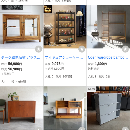
入札
-
残り
18時間
入札
-
残り
12時間
ット/木製/高級
チーク総無垢材 ガラスパ
フィギュアショーケース
Open wardrobe bamboo
ンケース80N ショーケー
ロック付き アクリル 透明
shelves / #ACTUS #大塚
56,980
9,075
1,600
現在
円
現在
円
現在
円
ス 陳列ケ－ス 飾り棚 店
防塵ショーケース レゴ ブ
家具 #無印 #IDEE 北欧 天
56,980
＋送料3,500円
送料未定
即決
円
舗什器 キャビネット コレ
ラインドケース 置物 模型
然木 無垢材 ジャパニーズ
＋送料0円
入札
6
残り
16時間
入札
8
残り
2日
クション 展示ケース 銘木
収納ケース zchw0402.2
モダン ワードローブ ハン
入札
-
残り
6時間
ガーラック
NEW