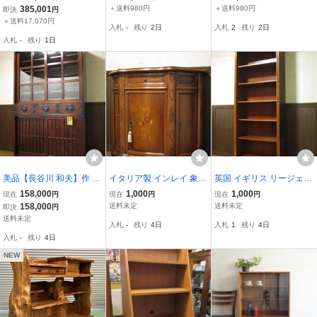
ャビネット マホガニー材
RTR.SK-8.015(AIV/SW
スリム 木製棚板 (幅5
385,001
＋送料980円
＋送料980円
即決
円
彫刻 飾り棚 アールヌーボ
H) (管理GU7-46)(No-2)
9.5 奥行30 高さ121cm)
＋送料17,070円
入札
-
残り
2日
入札
2
残り
2日
ー メデア_IDC大塚家具 C
RA.R-12.604(WBR/SBK)
入札
-
残り
1日
L italia
(管GU7-35)(No-5)
美品【長谷川 和夫】作 伝
イタリア製 インレイ 象嵌
英国 イギリス リージェン
統工芸 欅材 拭き漆塗 格
細工 クラシック コンソー
シー様式 バーウォールナ
158,000
1,000
1,000
現在
円
現在
円
現在
円
子戸 南部鉄金具 468食器
ルキャビネット鍵付き/サ
ット オープンブックシェ
158,000
送料未定
送料未定
即決
円
棚 民芸 岩谷堂箪笥 水屋
イドボード/飾り棚/リビン
ルフ/ブックケース/本棚/
送料未定
入札
-
残り
4日
入札
1
残り
4日
箪笥 定価719,400円/飾り
グボード/西洋/ロココ/ア
飾り棚/リビングボード/ア
入札
-
残り
4日
棚/本棚/和家具
ンティーク
ンティーク
NEW