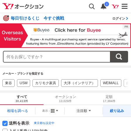
i
毎日引けるくじ 今すぐ挑戦
ログイン
メーカー・ブランドを指定する
東谷
USM
カリモク家具
大洋（インテリア）
WEIMALL
白
すべて
オークション
定額
30,413件
13,029件
17,384件
相場を調べる
注目順
絞り込み
表示：
送料を表示
東京都を設定中
入札1番乗り10%対象