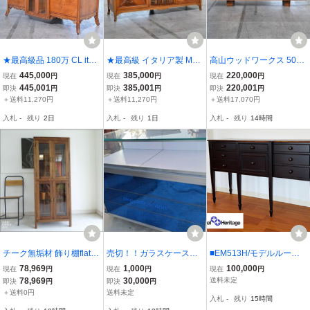
★最高級品 180万 CL itali
★最高級 イタリア製 Med
高山ウッドワークス 50万
a リビングボード マホガ
ea 158万「ART977」サ
リビングボード ウォール
445,000
385,000
220,000
現在
円
現在
円
現在
円
ニー材 サイド アールヌー
イドボード マホガニー材
ナット無垢材 市松模様 キ
445,001
385,001
220,001
即決
円
即決
円
即決
円
ボー クラシック シーエル
キャビネット 彫刻 アール
ャビネット サイド 飛騨
＋送料11,270円
＋送料11,270円
＋送料17,070円
イタリア_メデア サルタ
ヌーボー メデア_IDC大塚
リビング TWW 岩倉榮利
入札
-
残り
2日
入札
-
残り
1日
入札
-
残り
14時間
レッリ
家具 CL italia
柏木工 KASHIWA
チーク無垢材 飾り棚flat/M
売切！！ガラスケース
■EM513H/モデルルーム
ed 食器棚 コレクションケ
鍵付き！みせる収納 時
展示品/ドレクセル/DREX
78,969
1,000
100,000
現在
円
現在
円
現在
円
ース ショーケース シンプ
計 アクセサリーなど小
EL/72万/ベネディクト/最
78,969
30,000
送料未定
即決
円
即決
円
ル 店舗什器 収納家具 三
物にも
高峰/クラシック/サイドボ
＋送料0円
送料未定
入札
-
残り
15時間
大銘木 W60 x H150cm
ード/コンソール/キャビネ