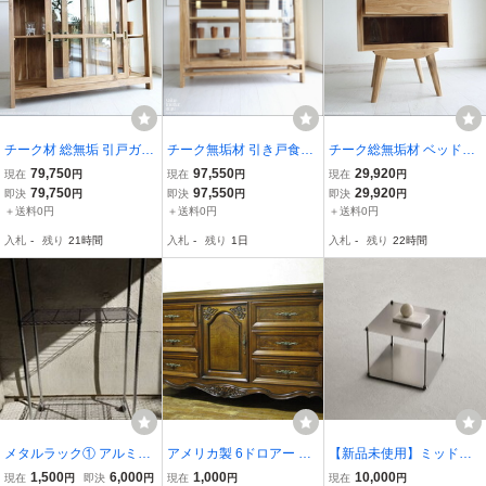
チーク材 総無垢 引戸ガラ
チーク無垢材 引き戸食器
チーク総無垢材 ベッドサ
スキャビネットN 食器棚
棚 Cief/N ショーケース 飾
イドキャビネットKOS テ
79,750
97,550
29,920
現在
円
現在
円
現在
円
飾り棚 カウンター ナチュ
り棚 カウンター 陳列棚
レビ台 ナイトキャビネッ
79,750
97,550
29,920
即決
円
即決
円
即決
円
ラル キッチン収納 手作り
店舗什器 ナチュラル キッ
ト ナチュラル 無垢材 収
＋送料0円
＋送料0円
＋送料0円
シンプル 銘木家具 送料無
チン収納 手作り 銘木家具
納 ローボード 手作り 銘
入札
-
残り
21時間
入札
-
残り
1日
入札
-
残り
22時間
料
木家具 送料無料
メタルラック① アルミラ
アメリカ製 6ドロアー 彫
【新品未使用】ミッドセ
ック シルバー 収納 ラッ
刻 猫脚 サイドボード/リ
ンチュリー ステンレス モ
1,500
6,000
1,000
10,000
現在
円
即決
円
現在
円
現在
円