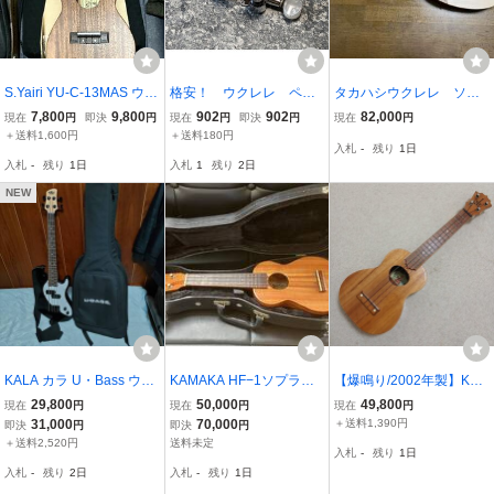
S.Yairi YU-C-13MAS ウク
格安！ ウクレレ ペ
タカハシウクレレ ソプ
レレ ソプラノサイズ マホ
グ ホワイトパーロイド
ラノ ピックアップ付き
7,800
9,800
902
902
82,000
現在
円
即決
円
現在
円
即決
円
現在
円
ガニー材
ボタン
＋送料1,600円
＋送料180円
入札
-
残り
1日
入札
-
残り
1日
入札
1
残り
2日
NEW
KALA カラ U・Bass ウク
KAMAKA HF−1ソプラノ
【爆鳴り/2002年製】KoA
レレベース Solid Body Se
ウクレレ 2004年製ケー
loha ソプラノウクレレ コ
29,800
50,000
49,800
現在
円
現在
円
現在
円
ries 4弦 ラウンドワウン
ス付き中古
アロハ 初期型 ソフトケー
31,000
70,000
＋送料1,390円
即決
円
即決
円
ド弦仕様 UBASS-SB-BK-
ス付
＋送料2,520円
送料未定
入札
-
残り
1日
FS Jet Black [ギグバッグ
入札
-
残り
2日
入札
-
残り
1日
付属]