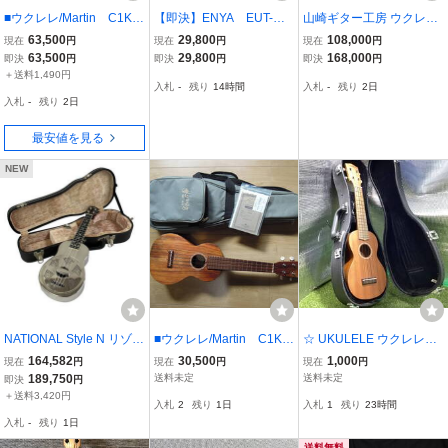
■ウクレレ/Martin C1K U
【即決】ENYA EUT-MG
山崎ギター工房 ウクレレ
ke/マーチン コンサート /
6 テナーウクレレ ピッ
コンサートSofla Concert
63,500
29,800
108,000
現在
円
現在
円
現在
円
ソフトケース付
クアップ内蔵
Style-3
63,500
29,800
168,000
即決
円
即決
円
即決
円
＋送料1,490円
入札
-
残り
14時間
入札
-
残り
2日
入札
-
残り
2日
最安値を見る
NEW
NATIONAL Style N リゾネ
■ウクレレ/Martin C1K U
☆ UKULELE ウクレレ
ーター ウクレレ 楽器 ケ
ke/マーチン コンサートサ
【Handlei】小型弦楽器 4
164,582
30,500
1,000
現在
円
現在
円
現在
円
ース付 中古 T11481450
イズ /ソフトケース付
弦【HUK-100G】 ／ 楽器
189,750
送料未定
送料未定
即決
円
ハードケース付き 美品 ／
＋送料3,420円
入札
2
残り
1日
入札
1
残り
23時間
1000円スタート
入札
-
残り
1日
送料無料