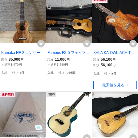
Kamaka HF-2 コンサート
Famous FS-5 フェイマ
KALA KA-OWL-ACA-TE_
ウクレレ 2017年製 ハワ
ス ウクレレ ケース付
W/BAG カラ テナー ウク
85,000
11,000
56,100
現在
円
現在
円
現在
円
イ製 ハードケース付
／ 弦楽器
レレ 薄胴 エレアコ The R
＋送料3,470円
＋送料1,480円
56,100
即決
円
evelator Series Night Owl
入札
-
残り
1日
入札
-
残り
23時間
入札
-
残り
5日
ソリッドアカシアトップ
エレキ仕様
最安値を見る
送料無料
NEW