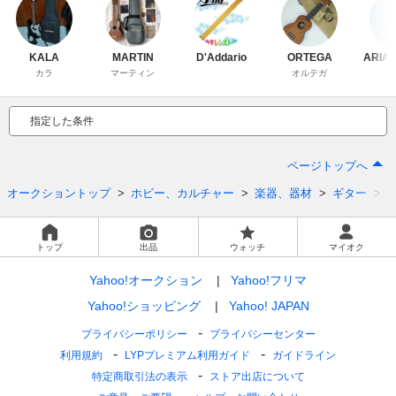
KALA
MARTIN
D'Addario
ORTEGA
ARI
カラ
マーティン
オルテガ
指定した条件
ページトップへ
オークショントップ
ホビー、カルチャー
楽器、器材
ギター
トップ
出品
ウォッチ
マイオク
Yahoo!オークション
Yahoo!フリマ
Yahoo!ショッピング
Yahoo! JAPAN
プライバシーポリシー
プライバシーセンター
利用規約
LYPプレミアム利用ガイド
ガイドライン
特定商取引法の表示
ストア出店について