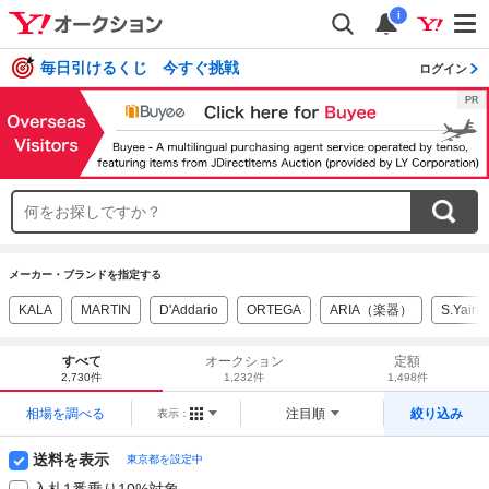
i
毎日引けるくじ 今すぐ挑戦
ログイン
メーカー・ブランドを指定する
KALA
MARTIN
D'Addario
ORTEGA
ARIA（楽器）
S.Yairi
すべて
オークション
定額
2,730件
1,232件
1,498件
相場を調べる
注目順
絞り込み
表示：
送料を表示
東京都を設定中
入札1番乗り10%対象