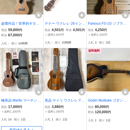
超傑作品！世界的ギター
テナー ウクレレ 26インチ
Famous FS-1G ソプラノ
メーカーフジゲン製！抜
アコースティック ウクレ
ウクレレ 新品未使用 本
59,800
4,501
4,501
4,250
現在
円
現在
円
即決
円
現在
円
群の音色！トップスプル
レ ミニギター アカシア
体のみ
67,000
＋送料2,600円
＋送料1,280円
即決
円
ース単板！サイドバック
ウクレレ 4弦 ギター☆1点
入札
-
残り
20時間
入札
3
残り
3日
入札
-
残り
24時間
超高級木材ハワイアンコ
ア単板！極上超美品！
送料無料
極美品 Martin マーチン S
美品 ヤイリ ウクレレ YU-
Godin Multiuke ゴダン テ
1 UKE ソプラノ ウクレレ
S-01K ソプラノ Sヤイリ
ナーウクレレ シダートッ
17,000
3,980
80,000
現在
円
現在
円
現在
円
マホガニー 単板 純正ソフ
S.YAIRI コア材 初心者 ソ
プ/ブラウンサンバースト
＋送料1,280円
＋送料1,280円
120,000
即決
円
トケース KORG クリップ
プラノウクレレ ギグバッ
仕上の初期型希少モデル
入札
14
残り
1日
入札
1
残り
1日
入札
1
残り
1日
チューナー 付属
グ付き
動作出音確認済 状態良好
美品 送料無料
最安値を見る