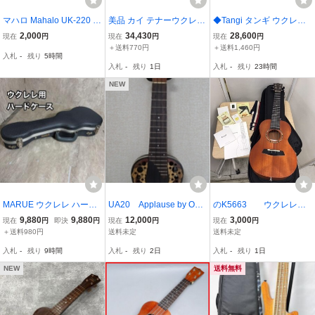
マハロ Mahalo UK-220 ソ
美品 カイ テナーウクレレ
◆Tangi タンギ ウクレレ
プラノウクレレ ソフトケ
KT-BD Kai
ソフトケース付 中古 現状
2,000
34,430
28,600
現在
円
現在
円
現在
円
ース&箱付き 初心者向け
◆22482★
＋送料770円
＋送料1,460円
入札
-
残り
5時間
コンパクト 軽量
入札
-
残り
1日
入札
-
残り
23時間
NEW
MARUE ウクレレ ハード
UA20 Applause by Ovat
のK5663 ウクレレ E
ケース 鍵付き ウクレレケ
ion ソプラノウクレレ ア
NYA UKULELE EUC-
9,880
9,880
12,000
3,000
現在
円
即決
円
現在
円
現在
円
ース
プローズ オベーション
200A
＋送料980円
送料未定
送料未定
【ウクレレハンガー付
入札
-
残り
9時間
入札
-
残り
2日
入札
-
残り
1日
き】
NEW
送料無料