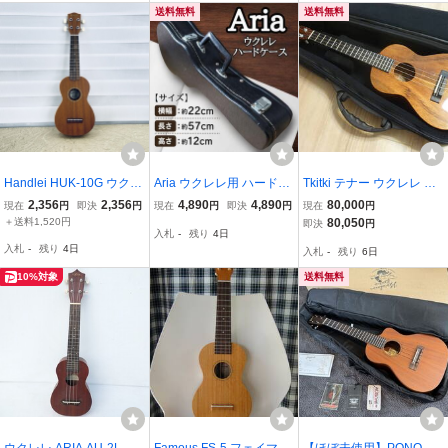
送料無料
送料無料
Handlei HUK-10G ウクレ
Aria ウクレレ用 ハードケ
Tkitki テナー ウクレレ EC
レ 【中古】ハナレイ ソフ
ース 鍵2本付き
O T/E 美品
2,356
2,356
4,890
4,890
80,000
現在
円
即決
円
現在
円
即決
円
現在
円
トケース付き 弦楽器 /900
＋送料1,520円
80,050
即決
円
入札
-
残り
4日
892
入札
-
残り
4日
入札
-
残り
6日
10%対象
送料無料
ウクレレ ARIA AU-2L 弦
Famous FS-5 フェイマ
【ほぼ未使用】PONO MT