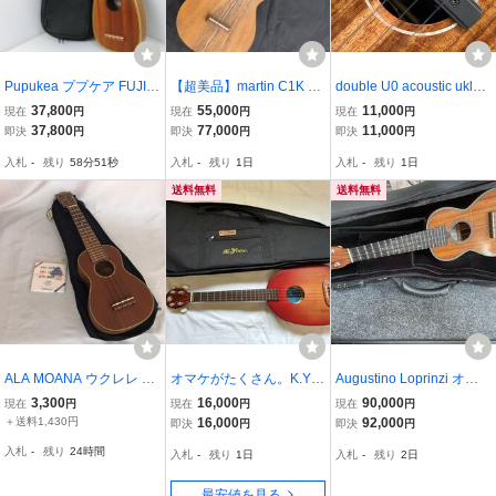
Pupukea ププケア FUJIG
【超美品】martin C1K Uk
double U0 acoustic uklel
EN フジゲン ウクレレ UF
e ウクレレ KOA
e pickup ウクレレピッ
37,800
55,000
11,000
現在
円
現在
円
現在
円
-P30
クアップ
37,800
77,000
11,000
即決
円
即決
円
即決
円
入札
-
残り
58分50秒
入札
-
残り
1日
入札
-
残り
1日
送料無料
送料無料
ALA MOANA ウクレレ U
オマケがたくさん。K.Yair
Augustino Loprinzi オー
K-360 ソフトケース付 (店
i ヤイリギター 一五一会
ガスティーノ ロプリンジ
3,300
16,000
90,000
現在
円
現在
円
現在
円
番：063112)
奏生 かない ミニギター
Serial 4359 2K-S style 2K
＋送料1,430円
16,000
92,000
即決
円
即決
円
ケース付
セミハードケース付属
入札
-
残り
24時間
入札
-
残り
1日
入札
-
残り
2日
最安値を見る