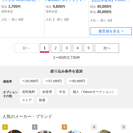
楽器 ハワイ 楽器 4弦 全長
ス ウクレレ
C TENOR UKULELE CUT
1,700
9,800
45,000
現在
円
現在
円
現在
円
約58cm ソプラノ ロング
AWAY Mahogany Series
送料未定
送料未定
45,000
即決
円
ネック
テナー ウクレレ 単板
入札
-
残り
6日
入札
1
残り
3日
入札
-
残り
1日
最安値を見る
前へ
1
2
3
4
5
次へ
1〜60件/2,730件
絞り込み条件を追加
〜28,999円
〜57,999円
〜90,999円
価格帯
送料無料
未使用
中古
個人（Yahoo!オークション）
オプション
その他
ストア
新着
人気のメーカー・ブランド
1
2
3
4
5