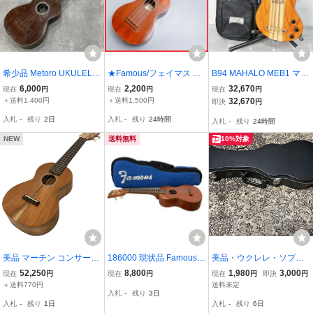
希少品 Metoro UKULELE
★Famous/フェイマス FS
B94 MAHALO MEB1 マハ
マホガニー ウクレレ 日本
-1 ソプラノウクレレ/マホ
ロ ウクレレベース ソリッ
6,000
2,200
32,670
現在
円
現在
円
現在
円
製 オール単板 楽器 ソプ
ガニー/ソフトケース付き/
ドボディ
＋送料1,400円
＋送料1,500円
32,670
即決
円
ラノウクレレ ヴィンテー
日本製/弦楽器&18089017
入札
-
残り
2日
入札
-
残り
24時間
入札
-
残り
24時間
ジ
51
NEW
送料無料
10%対象
美品 マーチン コンサート
186000 現状品 Famous
美品・ウクレレ・ソプラ
ウクレレ C1K Uke Martin
ウクレレ FB-1
ノ用・ハードケース！
52,250
8,800
1,980
3,000
現在
円
現在
円
現在
円
即決
円
& Co.
＋送料770円
送料未定
入札
-
残り
3日
入札
-
残り
1日
入札
-
残り
6日