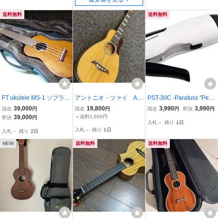
送料無料
送料無料
FT ukulele MS-1 ソプラ
アントニオ・ツァイ Ant
PST-30C -Paratuss "Peng
ノ ウクレレ 中古美
onio Tsuai Ukulele 訳あ
uin"充電式電動ストリン
39,000
19,800
3,990
3,990
現在
円
現在
円
現在
円
即決
円
品
り ウクレレテナー 全
グワインダー
39,000
＋送料1,600円
即決
円
入札
-
残り
1日
長約665mm スケール約4
入札
-
残り
1日
入札
-
残り
2日
34mm よくなります。
NEW
送料無料
送料無料