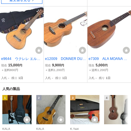
e9644 ウクレレ エルビ
e12009 DONNER DUT-
e7309 ALA MOANA ア
ス Elvis FIVE-O LIMITED
405 ドナー ウクレレ 弦楽
ラモアナ ウクレレ UK-16
15,000
9,900
5,000
現在
円
現在
円
現在
円
1991 弦楽器 ソフトケー
器 通電未確認
0P パイナップル型 未整
＋送料800円
＋送料1,200円
＋送料1,200円
ス
備品 ①
入札
-
残り
1日
入札
-
残り
1日
入札
-
残り
1日
人気の製品
1
2
3
4
KALA
KALA
K.Yairi