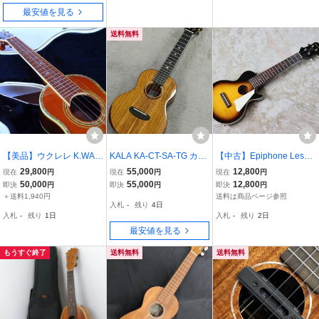
最安値を見る
送料無料
【美品】ウクレレ K.WAV
KALA KA-CT-SA-TG カラ
【中古】Epiphone LesPa
E KW-DX(2005年に新品
アカシア材 オール単板 ウ
ul Ukulele コンサートウ
29,800
55,000
12,800
現在
円
現在
円
現在
円
購入)オール単板 高級ライ
クレレ
クレレ【202606000104
50,000
55,000
12,800
即決
円
即決
円
即決
円
ン 美麗インレイ 純正ケー
5】
＋送料1,940円
送料は商品ページ参照
入札
-
残り
4日
ス付※購入後ほとんど使
入札
-
残り
1日
入札
-
残り
2日
用せず保管
最安値を見る
もうすぐ終了
送料無料
送料無料