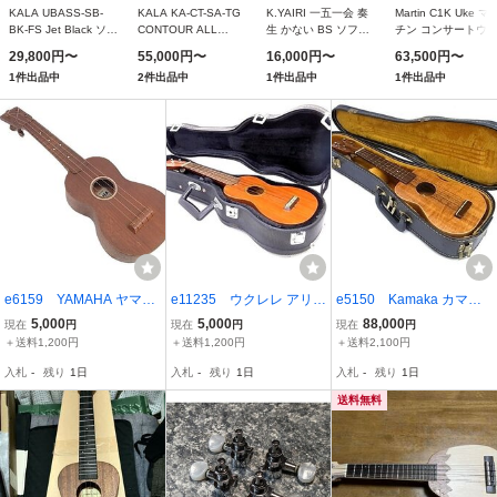
KALA UBASS-SB-
KALA KA-CT-SA-TG
K.YAIRI 一五一会 奏
Martin C1K Uke マ
BK-FS Jet Black ソリ
CONTOUR ALL
生 かない BS ソフト
チン コンサートウ
ッドボディ U-BASS/
SOLID GLOSS
ケース付き
レレ
29,800円〜
55,000円〜
16,000円〜
63,500円〜
ギグバッグ付
ACACIA TENOR カラ
1件出品中
2件出品中
1件出品中
1件出品中
テナー ウクレレ ソリ
ッドアカシア オール
単板
e6159 YAMAHA ヤマハ
e11235 ウクレレ アリア
e5150 Kamaka カマカ
NO.60A ビンテージ ウク
Aria AU-120 since1956
ウクレレ ソプラノスケー
5,000
5,000
88,000
現在
円
現在
円
現在
円
レレ
ハードケース
ル ホワイトラベル 1998
＋送料1,200円
＋送料1,200円
＋送料2,100円
未整備品 ハードケース
入札
-
残り
1日
入札
-
残り
1日
入札
-
残り
1日
送料無料