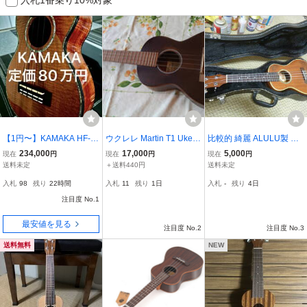
【1円〜】KAMAKA HF-2
ウクレレ Martin T1 Uke S
比較的 綺麗 ALULU製 ウ
D2I カマカ ウクレレ コン
treet Master
クレレ Model UMC
234,000
17,000
5,000
現在
円
現在
円
現在
円
サートウクレレ マスター
送料未定
＋送料440円
送料未定
グレードコア 定価80万円
入札
98
残り
22時間
入札
11
残り
1日
入札
-
残り
4日
ハードケース付属 検)コア
ロハ カニレア
注目度 No.1
最安値を見る
注目度 No.2
注目度 No.3
送料無料
NEW