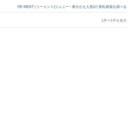
RE-MENT | リーメント(ジェニー - 着せかえ人形)の
落札相場を調べる
1件〜1件を表示