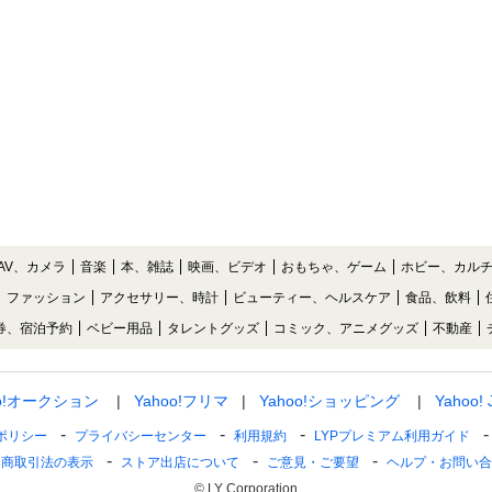
AV、カメラ
音楽
本、雑誌
映画、ビデオ
おもちゃ、ゲーム
ホビー、カル
ファッション
アクセサリー、時計
ビューティー、ヘルスケア
食品、飲料
券、宿泊予約
ベビー用品
タレントグッズ
コミック、アニメグッズ
不動産
oo!オークション
Yahoo!フリマ
Yahoo!ショッピング
Yahoo!
ポリシー
プライバシーセンター
利用規約
LYPプレミアム利用ガイド
定商取引法の表示
ストア出店について
ご意見・ご要望
ヘルプ・お問い合
© LY Corporation