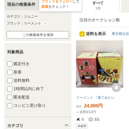
ブランドをフォロー
して
すべて
現在の検索条件
新着
をチェック！
1件
カテゴリ：ジェニー
注目のオークション順
ブランド：リーメント
送料を表示
東京都を設
この検索条件を保存
対象商品
鑑定付き
新着
送料無料
1時間以内に終了
匿名配送
リーメント 『着てみたい ドーリーファッション』『ドールサイズ 靴バッグコレクション』未開封品
コンビニ受け取り
24,000円
現在
＋送料910円
0
3日
カテゴリ
未使用