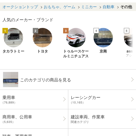
a Giallo Verde M
ェラーリ GT1 19
イト
S・69'
AKEUP EIDOLO
96 メイクアップ
R・87
オークショントップ
おもちゃ、ゲーム
ミニカー
自動車
その他
N メイクアップ
アイドロン ENK
品未使
アイドロン ラン
EI 検 1/18
人気のメーカー・ブランド
ボルギーニ
1
2
3
4
5
タカラトミー
トヨタ
トゥルースケー
京商
assie
ルミニチュアス
アシェ
このカテゴリの商品を見る
乗用車
レーシングカー
（76,889）
（10,165）
商用車、公用車
建設車両、作業車
（5,635）
関連カテゴリ
戦車、軍用車両