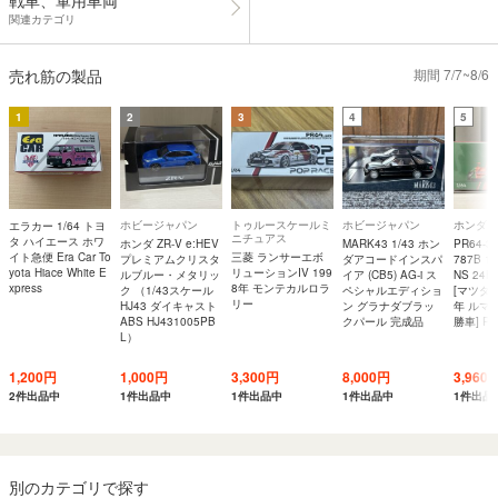
関連カテゴリ
売れ筋の製品
期間 7/7~8/6
1
2
3
4
5
ホビージャパン
トゥルースケールミ
ホビージャパン
ホンダ
エラカー 1/64 トヨ
ニチュアス
タ ハイエース ホワ
ホンダ ZR-V e:HEV
MARK43 1/43 ホン
PR64-3
イト急便 Era Car To
三菱 ランサーエボ
プレミアムクリスタ
ダアコードインスパ
787B 1
yota Hiace White E
リューションIV 199
ルブルー・メタリッ
イア (CB5) AG-i ス
NS 24H
xpress
8年 モンテカルロラ
ク （1/43スケール
ペシャルエディショ
[マツダ 7
リー
HJ43 ダイキャスト
ン グラナダブラッ
年 ルマ
ABS HJ431005PB
クパール 完成品
勝車] PO
L）
1,200円
1,000円
3,300円
8,000円
3,960
2件出品中
1件出品中
1件出品中
1件出品中
1件出品
別のカテゴリで探す