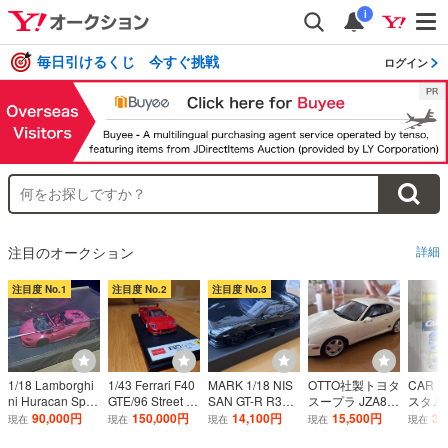
i
毎日引けるくじ 今すぐ挑戦
ログイン
注目のオークション
詳細
注目度 No.1
注目度 No.2
注目度 No.3
1/18 Lamborghi
1/43 Ferrari F40
MARK 1/18 NIS
OTTO社製トヨタ
CAR T
ni Huracan Spyd
GTE/96 Street 2n
SAN GT-R R35
スープラ JZA80
スタム
er LP610-4 MySt
d Version MAKE
エゴイスト ブ
1/１８ スケー
カー 87
90,000円
150,000円
14,100円
15,500円
3,
現在
現在
現在
現在
現在
ar Corona Ross
UP EIDOLON フ
ラック ミニカー
ル ミニカー ホワ
0'C-15