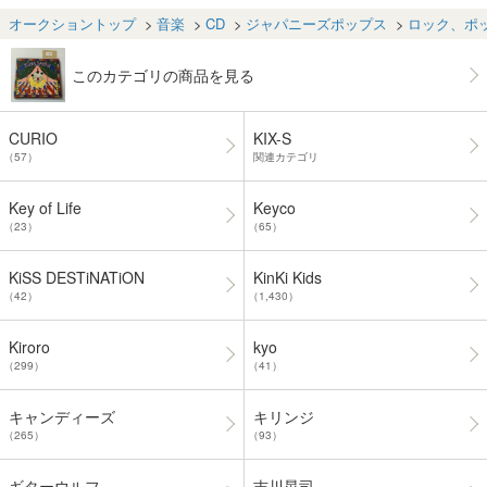
ゅぱみゅ DVD C
ルアップCD
D
オークショントップ
音楽
CD
ジャパニーズポップス
ロック、ポ
このカテゴリの商品を見る
CURIO
KIX-S
（57）
関連カテゴリ
Key of Life
Keyco
（23）
（65）
KiSS DESTiNATiON
KinKi Kids
（42）
（1,430）
Kiroro
kyo
（299）
（41）
キャンディーズ
キリンジ
（265）
（93）
ギターウルフ
吉川晃司