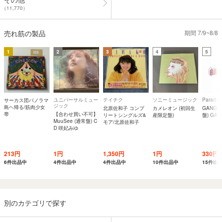
（11,770）
売れ筋の製品
期間 7/9~8/8
1
2
3
4
5
ユニバーサルミュー
テイチク
ソニーミュージック
Parade
サーカス団パノラマ
ジック
島ヘ帰る/筋肉少女
北原佐和子 コンプ
カメレオン (初回生
GANG R
帯
【合わせ買い不可】
リートシングルズ&
産限定盤)
盤) GAN
MuuSee (通常盤) C
モア/北原佐和子
D 咲妃みゆ
213円
1円
1,350円
1円
330円
6件出品中
4件出品中
4件出品中
10件出品中
15件出
別のカテゴリで探す