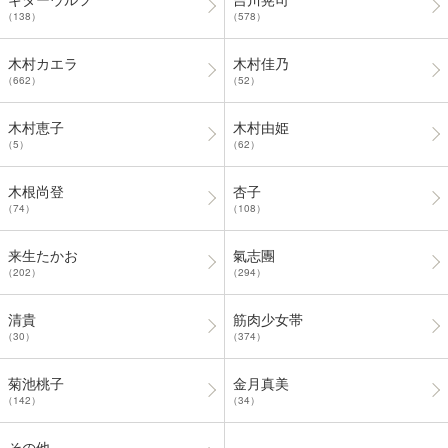
（138）
（578）
木村カエラ
木村佳乃
（662）
（52）
木村恵子
木村由姫
（5）
（62）
木根尚登
杏子
（74）
（108）
来生たかお
氣志團
（202）
（294）
清貴
筋肉少女帯
（30）
（374）
菊池桃子
金月真美
（142）
（34）
その他