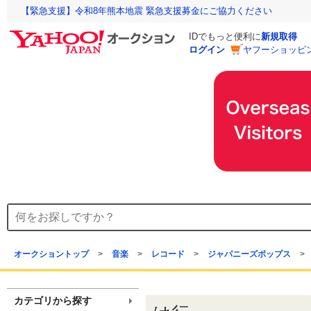
【緊急支援】令和8年熊本地震 緊急支援募金にご協力ください
IDでもっと便利に
新規取得
ログイン
ヤフーショッピ
オークショントップ
>
音楽
>
レコード
>
ジャパニーズポップス
>
カテゴリから探す