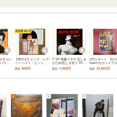
注目度 No.3
晃 さすらい
【帯付き】ピンク・レデ
7'' EP 尾藤イサオ 悲しき
1円スタート No.5
とバラの
ィー ベスト・ヒット・
さだめ/悲しき祈り TP-
hideのセカンドア
ター
アルバム LPレコード
1274 ジャッキー吉川と
ム 「PSYENCE 
800円
7,000円
15,001円
現在
現在
現在
6
GX-24 UFO入り
ブルー・コメッツ すぎ
レコード 付属品:
o 和モノ 昭
やまこういち 井上忠夫
インサート 極美品
和モノ カバーポップス
大変貴重レコード
なし！
3
4
5