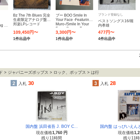
ブランド登録なし
Bz The 7th Blues 完全
ブー BOO Smile In
生産限定アナログ盤
Your Face -Featuring
ベストソングス16/堀
邦楽LPレコード
Muro-/Smile In Your
g to
内孝雄
Face -SunagaT
ch]
109,450円〜
3,300円〜
477円〜
Experience Remix
（CLEAR PINK
1件出品中
1件出品中
4件出品中
VINYL）
ド > ジャパニーズポップス > ロック、ポップス > は行
30
28
入札
入札
国内盤 浜田省吾 J. BOY C...
国内盤 はっぴいえんど
現在価格
1,760 円
現在価格
1,
残り11時間
残り11