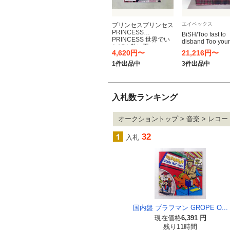
エイベックス
プリンセスプリンセス
PRINCESS
BiSH/Too fast to
PRINCESS 世界でい
disband Too youn
ちばん熱い夏
die [レコード 12in
4,620円〜
21,216円〜
1件出品中
3件出品中
入札数ランキング
オークショントップ > 音楽 > レコー
32
入札
国内盤 ブラフマン GROPE O...
現在価格
6,391 円
残り11時間