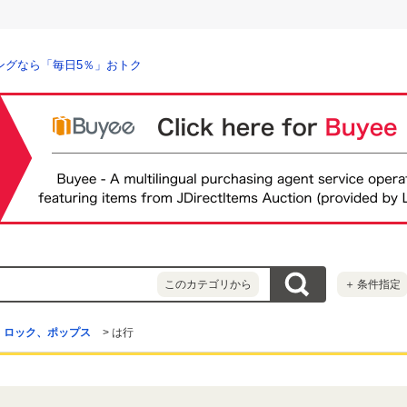
ングなら「毎日5％」おトク
このカテゴリから
＋
条件指定
ロック、ポップス
>
は行