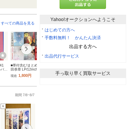
Yahoo!オークションへようこそ
すべての商品を見る
はじめての方へ
手数料無料！ かんたん決済
出品する方へ
出品代行サービス
41
■帯付含む!まとめて■本
■プロモ盤!白ラベル!LP■
※極美盤※ Perfume
ルバ
田恭章 LP/12inch 10枚
ティン・パン・アレー
Complete“LP”BOX 5枚
手っ取り早く買取サービス
」LP
セット/レコード アナロ
Tin Pan Alley/イエロ
組 ※完全受注生産※高
1,800円
3,800円
21,000円
現在
現在
現在
歌詞
グ ロック ROCK 和モノ
ー・マジック・カーニバ
音質180g重量盤 パフ
！！
Ice Palace 1 Night Kids
ル GWS-4007/レコード
ーム
にヒゲ
Angel Of Glass
見本盤 細野晴臣 鈴木茂
期間 7/8~8/7
6
7
8
9