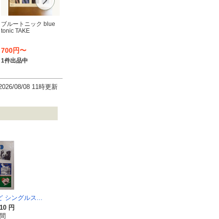
ブランド登録なし
ブランド登録なし
ソニー
ブルートニック blue
tonic TAKE
【輸入盤】 Love Is a
Jazoo:hide
はっぴ
Battlefield/Hi-
HAPP
STANDARD
いえん
700円〜
871円〜
2,480円〜
3,19
1件出品中
2件出品中
3件出品中
3件出
2026/08/08 11時更新
 シングルス...
210 円
時間