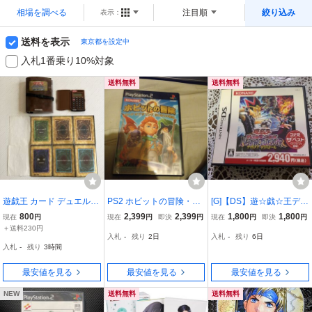
相場を調べる
注目順
絞り込み
表示：
送料を表示
東京都を設定中
入札1番乗り10%対象
送料無料
送料無料
遊戯王 カード デュエルモ
PS2 ホビットの冒険・欠
[G]【DS】遊☆戯☆王デュ
ンスターズ デュエリスト
品一切なし・最終価格
エルモンスターズ NIGHT
800
2,399
2,399
1,800
1,800
現在
円
現在
円
即決
円
現在
円
即決
円
ファイル ※中古品 3点 セ
MARE TROUBADOUR
＋送料230円
入札
-
残り
2日
入札
-
残り
6日
ット KONAMI OCG 計算
［コナミ・ザ・ベスト］
入札
-
残り
3時間
機 コナミ 汚れ ホコリ 傷
破れ おもちゃ
最安値を見る
最安値を見る
最安値を見る
NEW
送料無料
送料無料