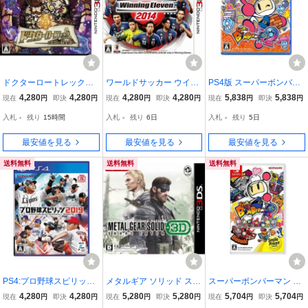
ドクターロートレックと
ワールドサッカー ウイニ
PS4版 スーパーボンバー
忘却の騎士団 - 3DS
ングイレブン 2014 - 3DS
マン R ２
4,280
4,280
4,280
4,280
5,838
5,838
現在
円
即決
円
現在
円
即決
円
現在
円
即決
円
入札
-
残り
15時間
入札
-
残り
6日
入札
-
残り
5日
最安値を見る
最安値を見る
最安値を見る
送料無料
送料無料
送料無料
PS4:プロ野球スピリッツ
メタルギア ソリッド スネ
スーパーボンバーマン R
2019
ークイーター 3D - 3DS
スマイル プライス コレク
4,280
4,280
5,280
5,280
5,704
5,704
現在
円
即決
円
現在
円
即決
円
現在
円
即決
円
ション - Switch