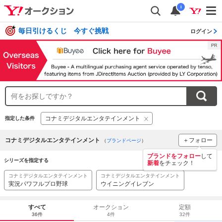
i
毎日引けるくじ 今すぐ挑戦
ログイン
コナミデジタルエンタテインメント
指定した条件
コナミデジタルエンタテインメント
＋フォロー
（
ブランドページ
）
ブランドをフォロー
して
シリーズを指定する
新着
をチェック！
コナミデジタルエンタテインメント
コナミデジタルエンタテインメント
実況パワフルプロ野球
ウイニングイレブン
すべて
オークション
定額
36件
4件
32件