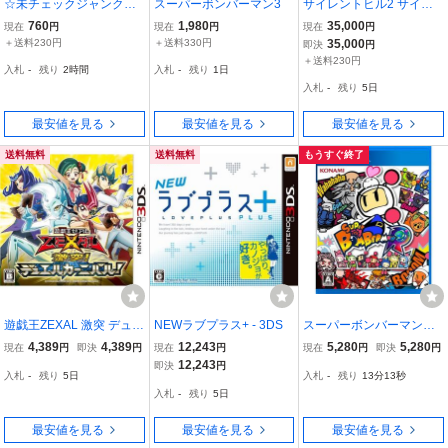
☆未チェックジャンク
スーパーボンバーマン3
サイレントヒル2 サイレ
【PS4】 メタルギアソリ
ントヒル3 CD サウンドト
760
1,980
35,000
現在
円
現在
円
現在
円
ッドV ファントムペイン
ラック
＋送料230円
＋送料330円
35,000
即決
円
[通常版］ ファイナルファ
＋送料230円
入札
-
残り
2時間
入札
-
残り
1日
ンタジー 蒼天のイシュガ
入札
-
残り
5日
ルド
最安値を見る
最安値を見る
最安値を見る
送料無料
送料無料
もうすぐ終了
遊戯王ZEXAL 激突 デュエ
NEWラブプラス+ - 3DS
スーパーボンバーマンR -
ルカーニバル - 3DS
PS4
4,389
4,389
12,243
5,280
5,280
現在
円
即決
円
現在
円
現在
円
即決
円
12,243
即決
円
入札
-
残り
5日
入札
-
残り
13分12秒
入札
-
残り
5日
最安値を見る
最安値を見る
最安値を見る