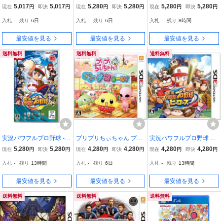
リのパズルバラエティ~ -
EBALLパワフルプロ野球
ングイレブン 2014 蒼き
5,017
5,017
5,280
5,280
5,280
5,280
現在
円
即決
円
現在
円
即決
円
現在
円
即決
円
3DS
2022
侍の挑戦 - 3DS
入札
-
残り
6日
入札
-
残り
6日
入札
-
残り
8時間
最安値を見る
最安値を見る
最安値を見る
送料無料
送料無料
送料無料
実況パワフルプロ野球 - S
プリプリちぃちゃん プリ
実況パワフルプロ野球 ヒ
witch
プリ デコるーむ - 3DS
ーローズ - 3DS
5,280
5,280
4,280
4,280
4,280
4,280
現在
円
即決
円
現在
円
即決
円
現在
円
即決
円
入札
-
残り
13時間
入札
-
残り
6日
入札
-
残り
13時間
最安値を見る
最安値を見る
最安値を見る
送料無料
送料無料
送料無料