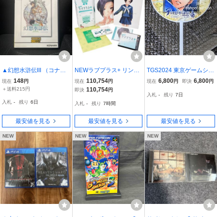
▲幻想水滸伝III （コナミ
NEWラブプラス+ リンコ
TGS2024 東京ゲームショ
ザベスト）
デラックスコンプリート
ウ KONAMI コナミブース
148
110,754
6,800
6,800
現在
円
現在
円
現在
円
即決
円
セット (ニンテンドー3DS
幻想水滸伝 I&II HDリマス
＋送料215円
110,754
即決
円
入札
-
残り
7日
LL同梱)メーカー生産終了
ター 非売品 ノベルティ
入札
-
残り
6日
入札
-
残り
7時間
うちわ フリック 団扇 東
京ゲームショー
最安値を見る
最安値を見る
最安値を見る
NEW
NEW
NEW