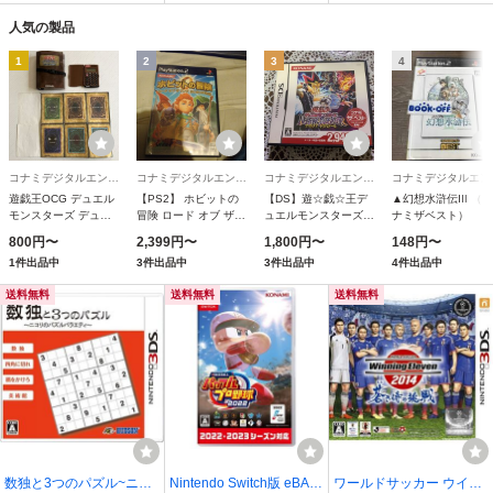
人気の製品
1
2
3
4
コナミデジタルエンタテインメント
コナミデジタルエンタテインメント
コナミデジタルエンタテインメント
コナミ
遊戯王OCG デュエル
【PS2】 ホビットの
【DS】遊☆戯☆王デ
▲幻想水滸伝III （コ
モンスターズ デュエ
冒険 ロード オブ ザ
ュエルモンスターズ
ナミザベスト）
リストカードケース
リング はじまりの物
NIGHTMARE
800円〜
2,399円〜
1,800円〜
148円〜
語
TROUBADOUR［コ
1件出品中
3件出品中
3件出品中
4件出品中
ナミ・ザ・ベスト］
送料無料
送料無料
送料無料
数独と3つのパズル~ニコ
Nintendo Switch版 eBAS
ワールドサッカー ウイニ