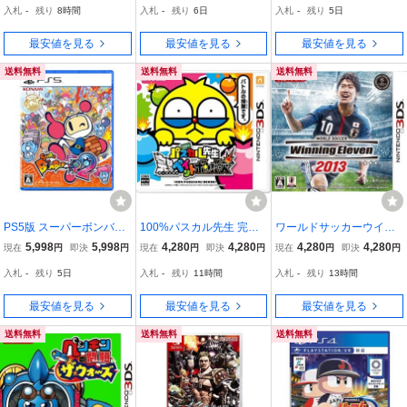
入札
-
残り
8時間
入札
-
残り
6日
入札
-
残り
5日
最安値を見る
最安値を見る
最安値を見る
送料無料
送料無料
送料無料
PS5版 スーパーボンバー
100%パスカル先生 完璧
ワールドサッカーウイニ
マン R ２
ペイントボンバーズ - 3D
ングイレブン2013 - 3DS
5,998
5,998
4,280
4,280
4,280
4,280
現在
円
即決
円
現在
円
即決
円
現在
円
即決
円
S
入札
-
残り
5日
入札
-
残り
11時間
入札
-
残り
13時間
最安値を見る
最安値を見る
最安値を見る
送料無料
送料無料
送料無料