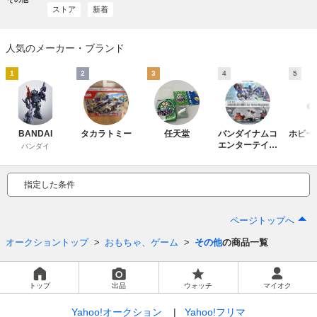
ストア
新着
人気のメーカー・ブランド
1
2
3
4
5
BANDAI
タカラトミー
任天堂
バンダイナムコ
ホビー
エンターテイン
バンダイ
メント
指定した条件
ページトップへ
オークショントップ
おもちゃ、ゲーム
その他
の商品一覧
トップ
出品
ウォッチ
マイオク
Yahoo!オークション
Yahoo!フリマ