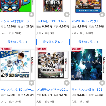
ペンギンの問題ザ・ウォ
Switch版 CONTRA ROG
eBASEBALLパワフルプ
ーズ - 3DS
UE CORPS (魂斗羅 ロー
ロ野球2020
4,280
4,280
6,363
6,363
4,280
4,280
現在
円
即決
円
現在
円
即決
円
現在
円
即決
円
グ コープス)
入札
-
残り
8時間
入札
-
残り
5日
入札
-
残り
14時間
最安値を見る
最安値を見る
最安値を見る
送料無料
送料無料
送料無料
デカスポルタ 3Dスポーツ
プロ野球スピリッツ2011
ラビリンスの彼方 - 3DS
- 3DS
- 3DS
4,280
4,280
6,678
6,678
9,135
9,135
現在
円
即決
円
現在
円
即決
円
現在
円
即決
円
入札
-
残り
9時間
入札
-
残り
5日
入札
-
残り
5日