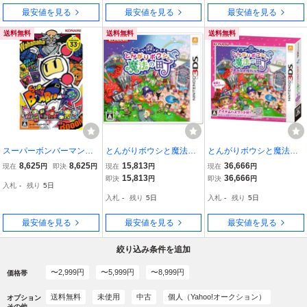
最安値を見る
最安値を見る
最安値を見る
送料無料
送料無料
送料無料
スーパーボンバーマンR -
とんがりボウシと魔法の
とんがりボウシと魔法の
Switch
町 - 3DS
町 スペシャルパック - 3D
8,625
8,625
15,813
36,666
現在
円
即決
円
現在
円
現在
円
S
15,813
36,666
即決
円
即決
円
入札
-
残り
5日
入札
-
残り
5日
入札
-
残り
5日
最安値を見る
最安値を見る
最安値を見る
絞り込み条件を追加
〜2,999円
〜5,999円
〜8,999円
価格帯
送料無料
未使用
中古
個人（Yahoo!オークション）
オプション
その他