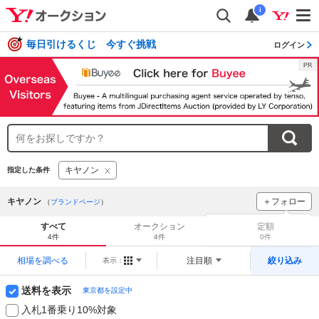
i
毎日引けるくじ 今すぐ挑戦
ログイン
キヤノン
指定した条件
キヤノン
＋フォロー
（
ブランドページ
）
ブランドをフォロー
して
すべて
オークション
定額
新着
をチェック！
4件
4件
0件
相場を調べる
注目順
絞り込み
表示：
送料を表示
東京都を設定中
入札1番乗り10%対象