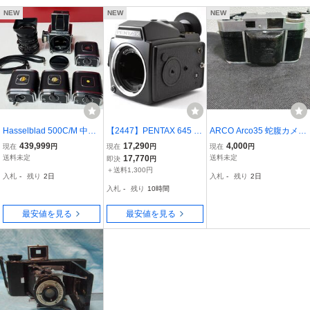
NEW
NEW
NEW
Hasselblad 500C/M 中判
【2447】PENTAX 645 ボ
ARCO Arco35 蛇腹カメラ
カメラ Carl Zeiss Distago
ディ ジャンク
フィルムカメラ アルコ レ
439,999
17,290
4,000
現在
円
現在
円
現在
円
n CF T 50mm F4 A12フィ
ンジファインダー
送料未定
17,770
送料未定
即決
円
ルムマガジン4個 レンズ
＋送料1,300円
入札
-
残り
2日
入札
-
残り
2日
フード付* 動作確認
入札
-
残り
10時間
最安値を見る
最安値を見る