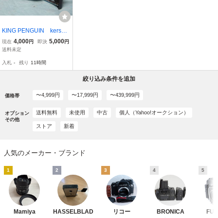
KING PENGUIN kersha
w eight-20 革ケース付中
4,000
5,000
現在
円
即決
円
古動作品
送料未定
入札
-
残り
11時間
絞り込み条件を追加
〜4,999円
〜17,999円
〜439,999円
価格帯
送料無料
未使用
中古
個人（Yahoo!オークション）
オプション
その他
ストア
新着
人気のメーカー・ブランド
1
2
3
4
5
Mamiya
HASSELBLAD
リコー
BRONICA
FUJ