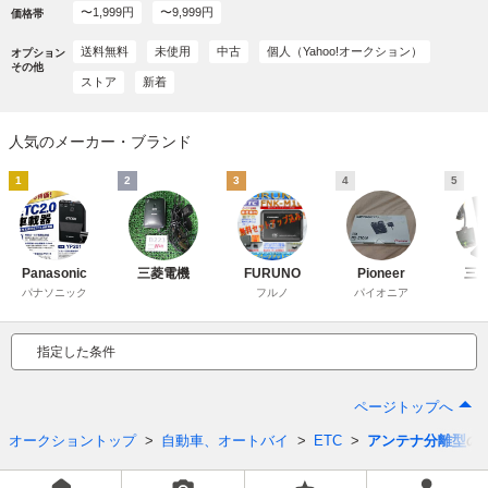
〜1,999円
〜9,999円
価格帯
送料無料
未使用
中古
個人（Yahoo!オークション）
オプション
その他
ストア
新着
人気のメーカー・ブランド
1
2
3
4
5
Panasonic
三菱電機
FURUNO
Pioneer
三
パナソニック
フルノ
パイオニア
指定した条件
ページトップへ
オークショントップ
自動車、オートバイ
ETC
アンテナ分離型
の