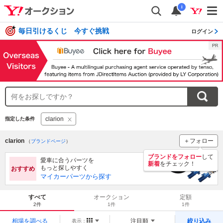
i
毎日引けるくじ 今すぐ挑戦
ログイン
clarion
指定した条件
clarion
＋フォロー
（
ブランドページ
）
ブランドをフォロー
して
愛車に合うパーツを
新着
をチェック！
もっと探しやすく
おすすめ
マイカーパーツから探す
すべて
オークション
定額
2件
1件
1件
相場を調べる
注目順
絞り込み
表示：