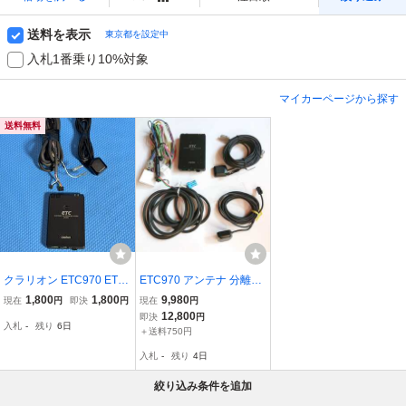
送料を表示
東京都を設定中
入札1番乗り10%対象
マイカーページから探す
送料無料
クラリオン ETC970 ETC
ETC970 アンテナ 分離型
アンテナ分離型
ETC車載器 配線 アンテナ
1,800
1,800
9,980
現在
円
即決
円
現在
円
ケーブル クラリオン HD
12,800
即決
円
入札
-
残り
6日
DナビゲーションMAX670
＋送料750円
W用
入札
-
残り
4日
絞り込み条件を追加