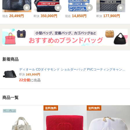
20,499円
350,000円
14,850円
177,900円
現在
即決
現在
即決
新着商品
ディオール CDダイヤモンド ショルダーバッグ PVCコーティングキャンバス 2ESBC119 ブラック メンズ Dior 中古 美品
即決
165,000円
22分前
に出品
商品一覧
送料無料
送料無料