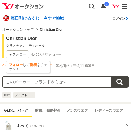
i
毎日引けるくじ 今すぐ挑戦
ログイン
オークショントップ
Christian Dior
Christian Dior
クリスチャン・ディオール
＋フォロー
8,453
人がフォロー中
フォロー
して
新着
をチェ
44,108
件出品されています
落札価格：平均11,909円
ック！
時計
ブックトート
かばん、バッグ
財布、服飾小物
メンズウエア
レディースウエア
すべて
（3,929件）