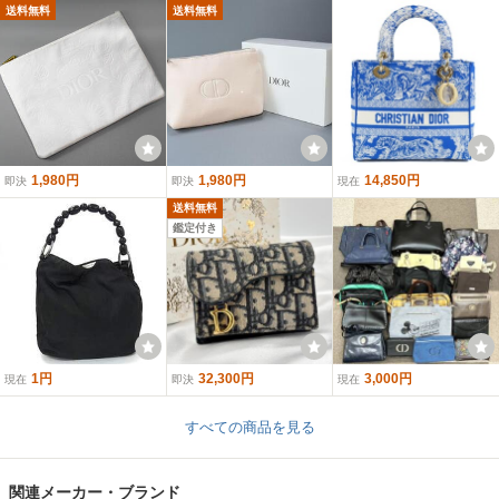
送料無料
送料無料
1,980円
1,980円
14,850円
即決
即決
現在
送料無料
鑑定付き
1円
32,300円
3,000円
現在
即決
現在
すべての商品を見る
関連メーカー・ブランド