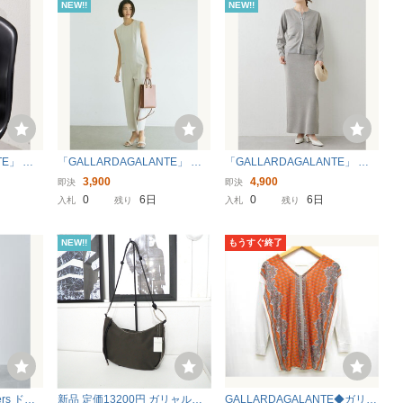
NEW!!
NEW!!
TE」 ト
「GALLARDAGALANTE」 オ
「GALLARDAGALANTE」 ニ
ルバー レ
ールインワン FREE ベージュ
ットスカート FREE グレー レ
3,900
4,900
即決
即決
レディース
ディース
0
6日
0
6日
入札
残り
入札
残り
NEW!!
もうすぐ終了
ers ドロ
新品 定価13200円 ガリャルダ
GALLARDAGALANTE◆ガリャ