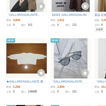
「GALLARDAGALANTE」 ノ
【B38】GALLARDAGALANTE
新品 定価
ースリーブシャツ FREE ブラウ
NAVY ガリャルダガランテ 花
ガランテ
4,600
1,011
3,2
即決
即決
現在
ン レディース
柄マキシスカート ブラウン
ド パン
0
5日
0
2日
0
入札
残り
入札
残り
入札
ロングスカート フレアスカー
ス S M 
未使用
ト 日本製
ジャージ
NEW!!
NEW!!
★GALLARDAGALLANTE 透け
「GALLARDAGALANTE」 サ
「GALL
編みデザイン ショート丈 ニッ
ングラス FREE グレー レディ
スト FR
1,280
1,800
10,
即決
即決
即決
トカットソー アイボリー F★
ース
0
24時間
0
3日
0
入札
残り
入札
残り
入札