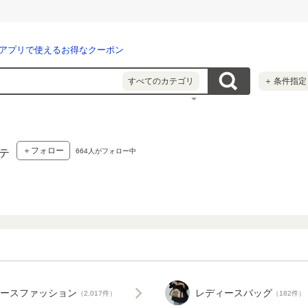
アプリで使えるお得なクーポン
すべてのカテゴリ
＋
条件指定
＋フォロー
664
人がフォロー中
テ
ースファッション
レディースバッグ
（2,017件）
（182件）