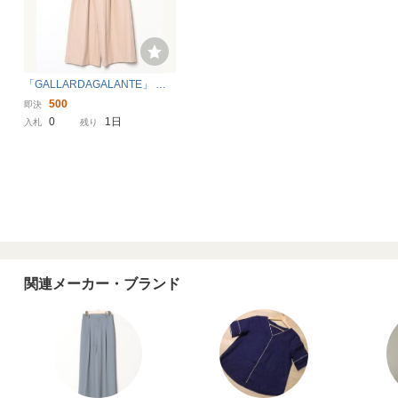
「GALLARDAGALANTE」 パ
ンツ 1 ベージュ レディース
500
即決
0
1日
入札
残り
関連メーカー・ブランド