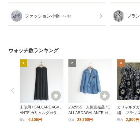
ファッション小物
ブラン
（49件）
ウォッチ数ランキング
1
2
3
未使用 / GALLARDAGAL
2025SS・人気完売品 / G
ガリャルダガ
ANTE ガリャルダガラン
ALLARDAGALANTE ガリ
繍 ブラウ
テ / シアーワンピース 0 /
ャルダガランテ / PEAS ピ
ーブ 花柄
6,105円
23,760円
2,800円
現在
現在
現在
GGZ1041409A0012 / 241
ース / デニムピークドジ
紺 ライトグ
0-0864
ャケット / GGP1051107A
イプ 綿 ウ
0001 / 2510-1030
材 プルオー