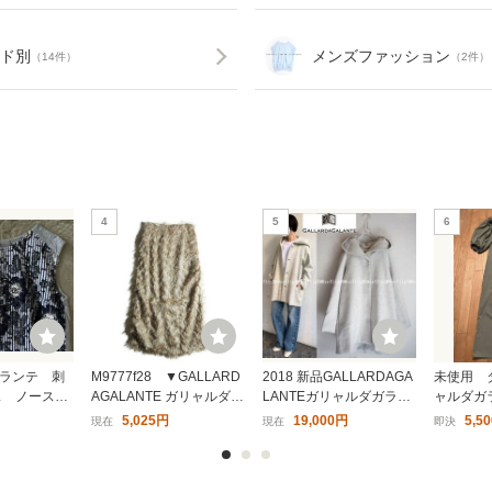
ド別
メンズファッション
（14件）
（2件）
4
5
6
ランテ 刺
M9777f28 ▼GALLARD
2018 新品GALLARDAGA
未使用 
ス ノースリ
AGALANTE ガリャルダガ
LANTEガリャルダガラン
ャルダガ
 白 青
ランテ × 大草直子▼ 23
テ☆ショートフードコー
ワンピー
5,025円
19,000円
5,5
現在
現在
即決
レー ストラ
AW フラフィー セミタイ
ト F 杢グレー★45360円
ランド
ール 異素
トスカート ベージュ / ロ
バー
ングスカート 春～秋