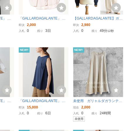
E」 「la
「GALLARDAGALANTE」 半
【GALLARDAGALANTE】ガー
カットソー
袖ブラウス FREE ベージュ レ
メントウォッシュコットンニッ
2,000
2,980
即決
即決
ィース
ディース
トカーディガン
0
3日
0
49分
入札
残り
入札
残り
10秒
NEW!!
NEW!!
TE」 半
「GALLARDAGALANTE」 ノ
未使用 ガリャルダガランテ
ワイト レ
ースリーブブラウス FREE ネイ
GALLARDAGALANTE リネン
15,000
2,000
即決
現在
ビー レディース
混ノースリーブワンピース♪
0
6日
0
24時間
入札
残り
入札
残り
未使用