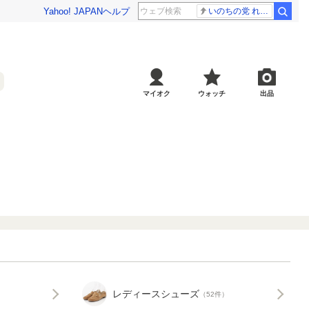
Yahoo! JAPAN
ヘルプ
いのちの党 れいわ新選組
マイオク
ウォッチ
出品
レディースシューズ
（52件）