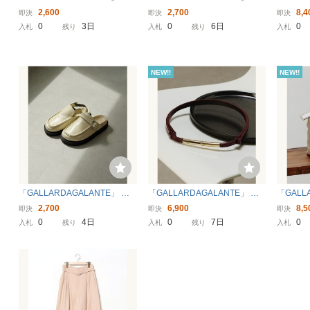
ースリーブブラウス FREE ブラ
カート 1 ブラック レディース
ーラード
2,600
2,700
8,4
即決
即決
即決
ック レディース
クブラウ
0
3日
0
6日
0
入札
残り
入札
残り
入札
NEW!!
NEW!!
「GALLARDAGALANTE」 フ
「GALLARDAGALANTE」 ベ
「GALL
ラットサンダル 36 オフホワイ
ルト FREE ボルドー レディー
ンドバッグ
2,700
6,900
8,5
即決
即決
即決
ト レディース
ス
ィース
0
4日
0
7日
0
入札
残り
入札
残り
入札