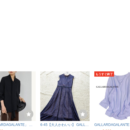
もうすぐ終了
ARDAGALANTE」 長
6-45【大人かわいい】 GALLA
GALLARDAGALANT
 FREE ブラック レ
RDA GALANTEガリャルダガラ
ルダガランテ 綿100％