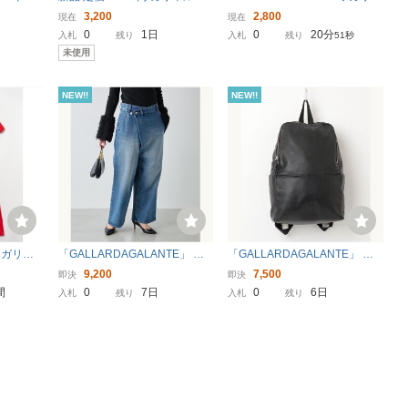
シャーリ
ガランテ パピヨネ 3way ナイロ
ルダガランテ スカーフプリン
3,200
2,800
現在
現在
ピース＊
ン ショルダー バッグ カーキ レ
ト切替 ニット セーター レディ
0
1日
0
20分
入札
残り
入札
残り
49秒
ディース Matsushita監修 斜め
ース サイズF 日本製
未使用
掛けマルチウェイ
NEW!!
NEW!!
E ガリャ
「GALLARDAGALANTE」 デ
「GALLARDAGALANTE」 リ
AYパフス
ニムパンツ 0 ブルー レディー
ュック FREE ブラック レディ
9,200
7,500
即決
即決
イズ 綿ポ
ス
ース
間
0
7日
0
6日
入札
残り
入札
残り
フェミニ