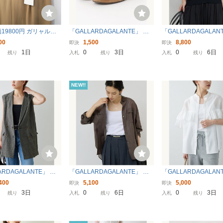
19800円 ガリャルダ
「GALLARDAGALANTE」 シ
「GALLARDAGALANT
 春夏 ストレッチ ワイ
ューズ 38 ブラウン レディース
nature linge」半袖
00
1,500
8,800
即決
即決
ツ ベージュ 0 レディー
FREE ブラック レデ
1日
0
3日
0
6日
残り
入札
残り
入札
残り
GALLARDAGALANTE
ー スラックス
NEW!!
ARDAGALANTE」 ベ
「GALLARDAGALANTE」 長
「GALLARDAGALAN
EE グレー レディース
袖シャツ FREE チャコールグレ
袖ブラウス FREE ホ
400
5,100
5,000
即決
即決
ー レディース
ディース
3日
0
6日
0
3日
残り
入札
残り
入札
残り