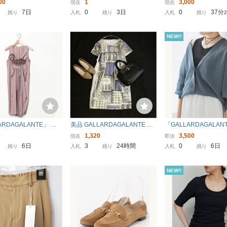
00
1
3,000
現在
現在
ス
ンテ エスペシャル レースワン
デザイン プルオーバー
7日
0
3日
0
37分
残り
入札
残り
入札
残り
ピース総レース日本製サイズ38
F
M相当
NEW!!
ARDAGALANTE」 ノ
美品 GALLARDAGALANTE ガ
「GALLARDAGALAN
ブワンピース 38 ピン
リャルダガランテ 総柄刺繍 綺
ットカーディガン FRE
0
1,320
3,500
現在
即決
ィース
麗め ワンピース F ホワイト 26
レディース
6日
3
24時間
0
6日
残り
入札
残り
入札
残り
C07
NEW!!