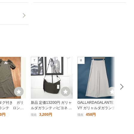
7
8
9
タグ付き ガリ
新品 定価13200円 ガリャ
GALLARDAGALANTE NA
ガリャ
ランテ ロング
ルダガランテ パピヨネ 3
VY ガリャルダガランテ
LAR
ス トゥモロー
way ナイロン ショルダー
ネイビー ワイドパンツ サ
ソー
00円
3,200円
458円
現在
現在
現在
バッグ カーキ レディース
イズ0 グレージュ系 裏起
丈 ク
Matsushita監修 斜め掛け
毛 綺麗め スリム ボトム
マルチウェイ
ス 婦人 レディース