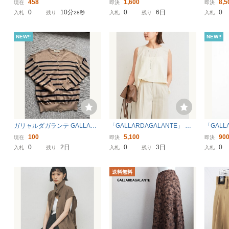
458
1,600
8,5
現在
即決
即決
ワイドパンツ サイズ0 グレージ
イト レディース
ディー
0
10分
0
6日
0
入札
残り
26秒
入札
残り
入札
ュ系 裏起毛 綺麗め スリム ボト
ムス 婦人 レディース
NEW!!
NEW!!
ガリャルダガランテ GALLARD
「GALLARDAGALANTE」 ノ
「GALL
AGALANTE ボーダークルーネ
ースリーブトップス FREE アイ
ースリー
100
5,100
90
現在
即決
即決
ックカーディガン ニット ベ
ボリー レディース
ク レデ
0
2日
0
3日
0
入札
残り
入札
残り
入札
ージュ&ブラック黒 サイズF
長袖 パルクローゼット
送料無料