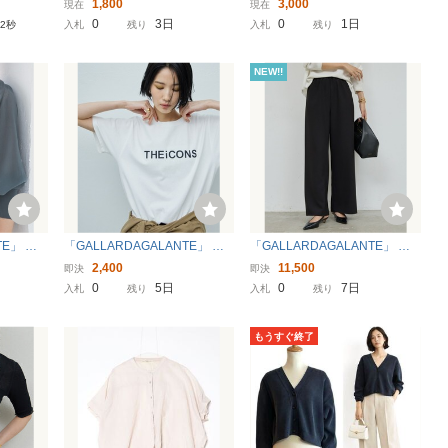
1,800
3,000
現在
現在
 シャツ
スルーロングフレア刺繍清楚
ディガン 羽織 シャツ FREE
0
3日
0
1日
20秒
入札
残り
入札
残り
ノースリーブワンピース
NEW!!
TE」 ニ
「GALLARDAGALANTE」 半
「GALLARDAGALANTE」 イ
E グレー
袖カットソー FREE ホワイト
ージーパンツ 2 ブラック レデ
2,400
11,500
即決
即決
レディース
ィース
0
5日
0
7日
入札
残り
入札
残り
もうすぐ終了