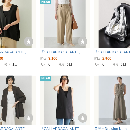
NEW!!
ARDAGALANTE」 ノ
「GALLARDAGALANTE」 パ
「GALLARDAGALAN
ブチュニック FREE ブ
ンツ 1 ベージュ レディース
ートバッグ FREE シ
00
3,100
2,900
即決
即決
レディース
ディース
1日
0
6日
0
3日
残り
入札
残り
入札
残り
NEW!!
ARDAGALANTE」 テ
「GALLARDAGALANTE」 サ
美品＊Drawing Numb