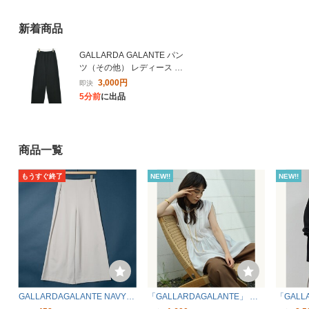
新着商品
GALLARDA GALANTE パン
ツ（その他） レディース ガ
リャルダ ガランテ 中古 古
3,000円
即決
着
5分前
に出品
商品一覧
もうすぐ終了
NEW!!
NEW!!
GALLARDAGALANTE NAVY
「GALLARDAGALANTE」 ノ
「GALL
ガリャルダガランテ ネイビー
ースリーブブラウス FREE ホワ
袖ブラウス