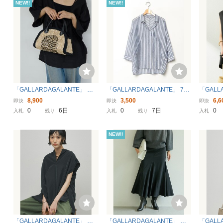
NEW!!
NEW!!
「GALLARDAGALANTE」 「jh
「GALLARDAGALANTE」 7分
「GALL
urishate」ハンドバッグ FREE
袖ブラウス FREE ブルー レデ
ースリー
8,900
3,500
6,6
即決
即決
即決
ブラック レディース
ィース
ラック 
0
6日
0
7日
0
入札
残り
入札
残り
入札
NEW!!
「GALLARDAGALANTE」 ノ
「GALLARDAGALANTE」 ス
「GALL