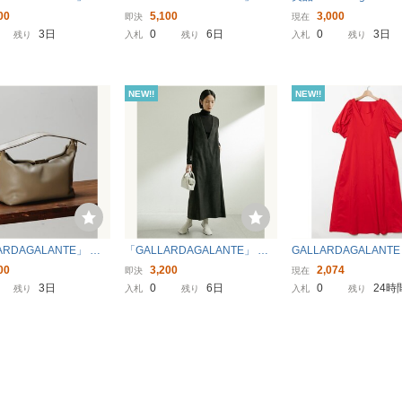
ジャケット FREE ダー
ロペットスカート FREE ブラッ
ーイングナンバーズ＊
00
5,100
3,000
即決
現在
ン レディース
ク レディース
ングノースリーブワン
3日
0
6日
0
3日
残り
入札
残り
入札
残り
38 モカ
NEW!!
NEW!!
ARDAGALANTE」 ハ
「GALLARDAGALANTE」 ノ
GALLARDAGALANT
 FREE グレー レデ
ースリーブワンピース 38 ブラ
ルダガランテ 前後2W
00
3,200
2,074
即決
現在
ック レディース
リーブワンピース 0サ
3日
0
6日
0
24時
残り
入札
残り
入札
残り
リエステル ロング丈 
ン レッド 赤 無地