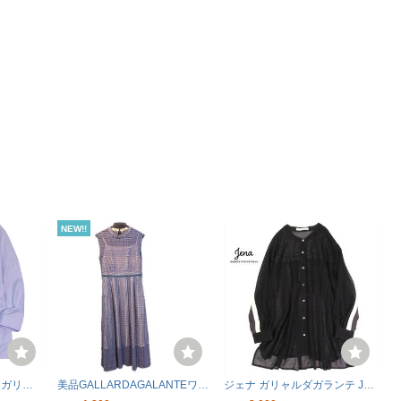
NEW!!
E ガリャ
美品GALLARDAGALANTEワン
ジェナ ガリャルダガランテ Jen
 タック
ピースパープルレース編みシー
a バックテープ メッシュ カー