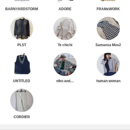
BARNYARDSTORM
ADORE
FRAMeWORK
PLST
Te chichi
Samansa Mos2
UNTITLED
niko and…
human woman
CORDIER