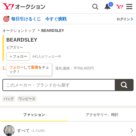
i
毎日引けるくじ 今すぐ挑戦
ログイン
オークショントップ
BEARDSLEY
BEARDSLEY
ビアズリー
＋フォロー
641
人がフォロー中
フォロー
して
新着
をチェ
1,714
件出品されています
落札価格：平均6,405円
ック！
バッグ
ワンピース
ファッション
アクセサリー、時計
すべて
（1,712件）