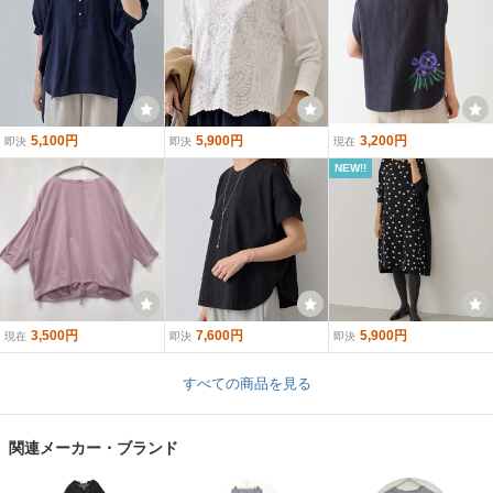
5,100円
5,900円
3,200円
即決
即決
現在
NEW!!
3,500円
7,600円
5,900円
現在
即決
即決
すべての商品を見る
関連メーカー・ブランド