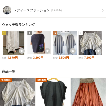
レディースファッション
（1,616件）
ウォッチ数ランキング
1
2
3
4
4,879円
3,200円
8,500円
7,800円
即決
現在
即決
即決
商品一覧
送料無料
送料無料