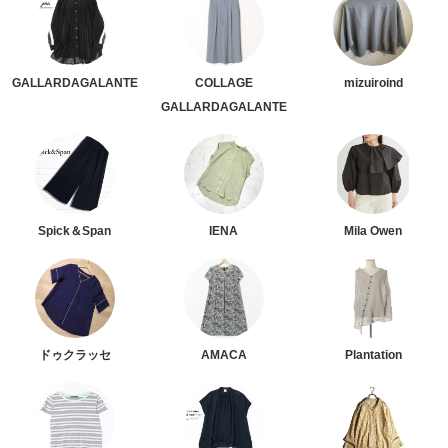
GALLARDAGALANTE
COLLAGE
mizuiroind
GALLARDAGALANTE
Spick＆Span
IENA
Mila Owen
ドゥクラッセ
AMACA
Plantation