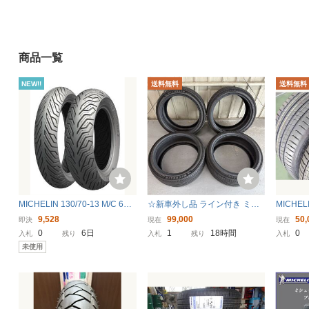
BR1000RR CB1300
R CBR1000RR CB1300
MICHELIN (ミシュラン) AG
Michelin (ミシュラン) エア
ILIS3 (アジリススリー) 195/
ーゲージ ユーロダイヌ 7
80R15 108/106S _725250
0〜1200 (KPa) WD1991 ST
8,800円〜
7,598円〜
RAIGHT/15-01991 (Micheli
商品一覧
n/ミシュラン)
NEW!!
送料無料
送料無料
MICHELIN 130/70-13 M/C 63S
☆新車外し品 ライン付き ミシ
MICHEL
CityGrip2 REINF TL(チューブ
ュラン イープライマシー 235/4
DE Sp
9,528
99,000
50,
即決
現在
現在
レスタイヤ)
5R21 21インチタイヤ 4本セッ
ーツ3 Z
0
6日
1
18時間
0
入札
残り
入札
残り
入札
ト☆
R20 10
未使用