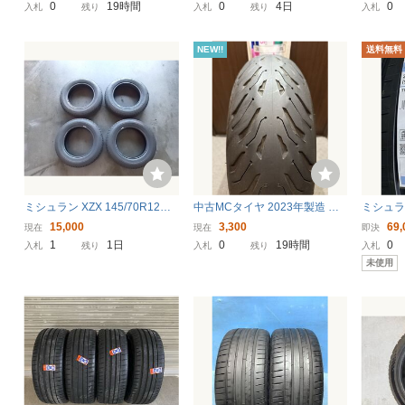
トラッカー タイヤ 中古品 公
5 サマータイヤ 255/35/18
0ZR17
0
19時間
0
4日
0
入札
残り
入札
残り
入札
道走行可能
2本 【来店交換も大歓迎】
70 17 5
NEW!!
送料無料
ミシュラン XZX 145/70R12 4
中古MCタイヤ 2023年製造 MI
ミシュラ
本
CHELIN 2CT+ ROAD6 GT 180/
ツ5 235
15,000
3,300
69,
現在
現在
即決
55ZR17 ミシュラン ロード6 18
タイヤ 
1
1日
0
19時間
0
入札
残り
入札
残り
入札
0 55 17 2823 M4570
未使用