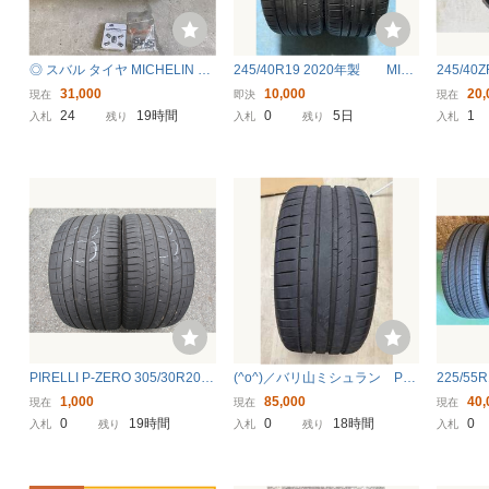
◎ スバル タイヤ MICHELIN 21
245/40R19 2020年製 MIC
245/4
5/40 R 18 85Y PILOT SPORT4
HELIN PILOT SPORT4 中古タ
イロット
31,000
10,000
20,
現在
即決
現在
RADIAR X ミシュラン製 パイ
イヤ2本セット 夏タイヤ24
製 2
24
19時間
0
5日
1
入札
残り
入札
残り
入札
ロットスポーツ4 現状写真参照
5/40/19
家財便 純正タイヤ
PIRELLI P-ZERO 305/30R20 1
(^o^)／バリ山ミシュラン PS4
225/55
03Y 2本セット 中古品
S 265/30 ZR20 2本セッ
CY4 20
1,000
85,000
40,
現在
現在
現在
ト 2023年製造
0
19時間
0
18時間
0
入札
残り
入札
残り
入札