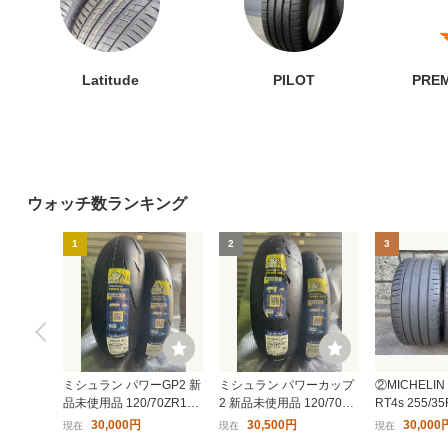
PILOT SPORT 4 SUV 255/5
MICHELIN ミシュラン Pilot
245/4
0R19 107Y XL タイヤ×2本
Sport パイロット スポーツ
ELIN
セット
4S 215/40R18 (89Y) XL サ
ORT 
29,800円〜
8,000円〜
36,0
マータイヤ単品 (1本〜)
ーツ5 2
マータ
Latitude
PILOT
PRE
22
23
24
ウォッチ数ランキング
MICHELIN ミシュラン プラ
PILOT SPORT 4 225/55ZR
225/4
1
2
3
イマシー3 215/55R17 94V
17 （101Y） XL タイヤ×2
ュラン P
本セット
イロット
16,000円〜
19,800円〜
1,00
マータ
29
30
ミシュラン パワーGP2 新
ミシュラン パワーカップ
②MICHELIN 
品未使用品 120/70ZR17
2 新品未使用品 120/70ZR
RT4s 255/3
190/55ZR17 検索 YZF R1
17 190/55ZR17 検索 YZF
Y）2本 21
30,000円
30,500円
30,000
現在
現在
現在
MT10 GSX-R1000 10R C
R1 MT10 GSX-R1000 10
ン パイロッ