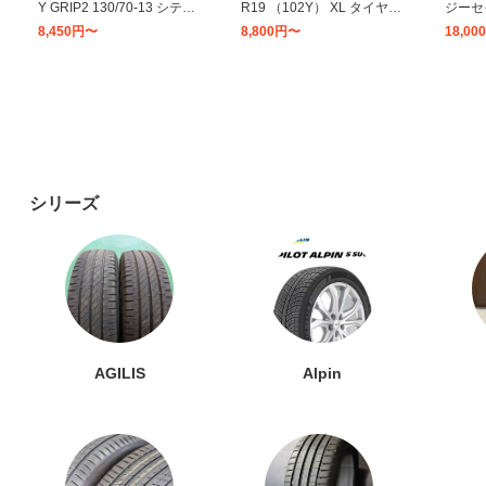
Y GRIP2 130/70-13 シティ
R19 （102Y） XL タイヤ×2
ジーセイ
グリップ2 マグザム 250 N-
本セット
79H 
8,450円〜
8,800円〜
18,0
MAX 019653 REINFバイク
LIN E
フロントタイヤ リアタイヤ
自動車
8
9
10
兼用
費タイ
シリーズ
PILOT SPORT 4 215/40R1
24年製 305/30R20 (103Y)
MICHE
8 85Y （SUB） タイヤ×1本
XL N0 ピレリ P ZERO ピー
2CT 1
ゼロ ポルシェ承認タイヤ 単
W） TL
31,000円〜
1,000円〜
25,3
品
15
16
17
AGILIS
Alpin