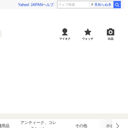
Yahoo! JAPAN
ヘルプ
見知らぬ糸
マイオク
ウォッチ
出品
アンティーク、コレ
舗用品
その他
ホビー、カ