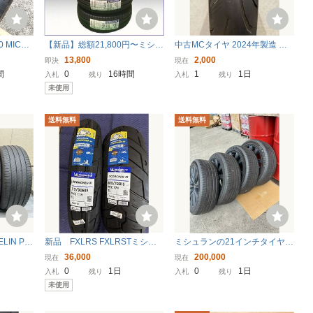
 MICHE
【新品】総額21,800円〜ミシュ
中古MCタイヤ 2024年製造 MI
P 2 2本
ランエナジーセイバー4 155/65
CHELIN power6 120/70ZR17
13,800
2,000
即決
現在
シェ コル
R14 26年製造 4本セット送料別
ミシュラン パワー 120 70 17 1
間
0
16時間
1
1日
入札
残り
入札
残り
途8,000円 在庫品即日発送可能
024 K7487
未使用
送料無料
送料無料
ELIN PRI
新品 FXLRS FXLRSTミシュ
ミシュランの21インチタイヤ
中古タイヤ
ラン SCORCHER 31 110/90B1
（サイズ：235/50R21 ） パイ
36,000
200,000
現在
現在
ー4
9 180/70B16 ハーレー ローラ
ロットスポーツ4 SUV（MICHE
0
1日
0
1日
入札
残り
入札
残り
イダーS
LIN PILOT SPORT 4 SUV）
未使用