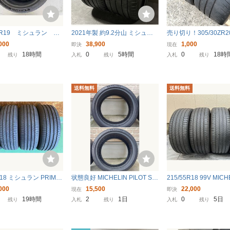
0ZR19 ミシュラン パ
2021年製 約9.2分山 ミシュラ
売り切り！305/30ZR20
スポーツ5 2023年
ン MICHELIN パイロットスポ
LIN PILOT SPORT CU
000
38,900
1,000
即決
現在
本セット
ーツ PILOT SPORT 4 S K2 28
2019年 180TW ポル
18時間
0
5時間
0
18時
残り
入札
残り
入札
残り
5/35R20 2本 送料無料 h_2
ベット ①
757
送料無料
送料無料
R18 ミシュラン PRIMA
状態良好 MICHELIN PILOT SP
215/55R18 99V MICH
24年製 4本
ORT 4S 履き潰しドリフト用に
MACY 4 4本セット 
000
15,500
22,000
現在
即決
も 255/35r19 ドイツ製 255/35Z
ミシュランプライマシ
19時間
2
1日
0
5日
残り
入札
残り
入札
残り
R19 2本組 23年製 送料無料匿
名配送 19インチ 早勝