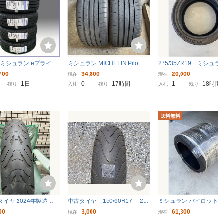
ミシュラン eプライマ
ミシュラン MICHELIN Pilot Sp
275/35ZR19 ミシ
/65R14 26年製造 4本
ort 4 S 245/35R20 2022年製 2
イロットスポーツ5 2
700
34,800
20,000
現在
現在
料別途8,000円 在庫品
本セット
製 2本セット
1日
0
17時間
1
18時
残り
入札
残り
入札
残り
可能 送料込み総額24,
送料無料
イヤ 2024年製造 MI
中古タイヤ 150/60R17 ’24
ミシュラン パイロッ
2CT+ ROAD6 A 120/7
製 ミシュラン Pilot Street Ra
ツ 4S 295/35ZR21
00
3,000
61,300
現在
現在