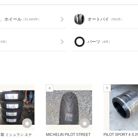
、ホイール
オートバイ
（51,693件）
（591件）
パーツ
15件）
（8件）
4
5
年製 ミシュラン エナ
MICHELIN PILOT STREET
PILOT SPORT 4 S 2