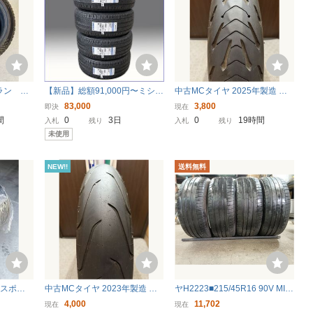
ュラン パ
【新品】総額91,000円〜ミシュ
中古MCタイヤ 2025年製造 MI
023年
ランプライマシー5 215/45R17
CHELIN 2CT ROAD5 A 120/70
83,000
3,800
即決
現在
91W XL 26年製造 4本セット送
ZR17 ミシュラン ロード5 120
間
0
3日
0
19時間
入札
残り
入札
残り
料別途8,000円 在庫品即日発送
70 17 0725 M4567
未使用
可能
NEW!!
送料無料
トスポー
中古MCタイヤ 2023年製造 MI
ヤH2223■215/45R16 90V MIC
x2本セット
CHELIN SCORCHER“11” HAR
HELIN Pilot Sport 3 4本価格条
4,000
11,702
現在
現在