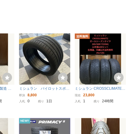
ルクスワーゲ
R19 275/35R19 BMW F8
+42 
30 50 プリウ
0 M3 F82 M4 F10
イー
送料無料
製造 MI
ミシュラン パイロットスポー
ミシュラン CROSSCLIMATE 2
120/70Z
ツ 4S 305/30ZR19 102Y 202
205/50R17 93W 2024年製 オ
8,800
23,800
即決
現在
120 70
1年
ールシーズンタイヤ 4本セット
間
0
1日
1
24時間
入札
残り
入札
残り
NEW!!