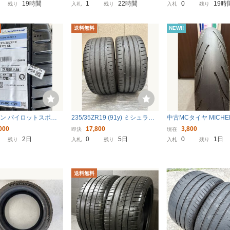
 ミシュラン ロード6 120
dial ９分山以上
本州送料込み
19時間
1
22時間
0
19時
残り
入札
残り
入札
残り
124 M4549
送料無料
NEW!!
ン パイロットスポー
235/35ZR19 (91y) ミシュラン
中古MCタイヤ MICHEL
/35ZR19 91Y XL 新品
パイロットスポーツ4S 2本セッ
MMANDERⅢ CRUISER
000
17,800
3,800
即決
現在
２本 2026年8週製造
ト 中古タイヤ MICHELIN PILO
0B19 ミシュラン コマ
2日
0
5日
0
1日
残り
入札
残り
入札
残り
T SPORT4S
00 90 19 0624 M4573
送料無料