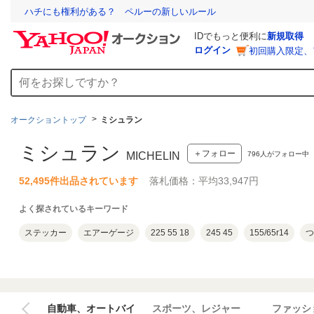
ハチにも権利がある？ ペルーの新しいルール
IDでもっと便利に
新規取得
ログイン
初回購入限定、
オークショントップ
ミシュラン
ミシュラン
＋フォロー
796
人がフォロー中
MICHELIN
52,495件出品されています
落札価格：平均33,947円
よく探されているキーワード
ステッカー
エアーゲージ
225 55 18
245 45
155/65r14
つ
自動車、オートバイ
スポーツ、レジャー
ファッシ