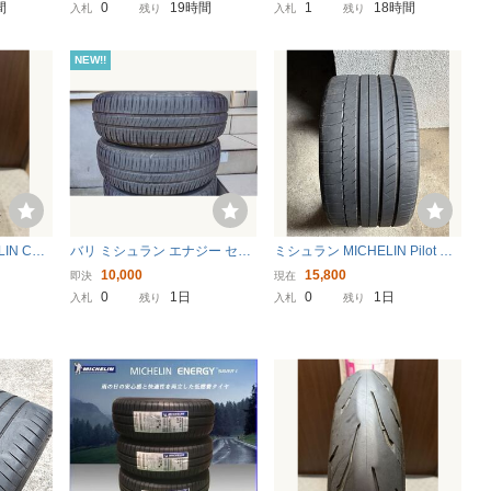
LEY-DAVIDSON 130/60B21 ミ
件付送料無料 夏”22年 残溝4.4
間
0
19時間
1
18時間
入札
残り
入札
残り
シュラン 130 60 21 1923 M45
～3.9㎜ ロードスター MR-S ク
71
ロスポロ .
NEW!!
IN CO
バリ ミシュラン エナジー セイ
ミシュラン MICHELIN Pilot Sp
 100/9
バー４ 155/65R14 ( 中古4本セ
ort PS2 305/30R19 N2 2024年
10,000
15,800
即決
現在
ンダー 1
ット2022年製 )
製 1本
0
1日
0
1日
入札
残り
入札
残り