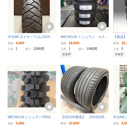
中古MCタイヤ バリ山 2025年
MICHELIN ミシュラン エナジ
【新品】
製造 MICHELIN ANAKEE ADV
ーセイバー4 2026年製 155
シー 155
4,000
18,000
16,
現在
現在
即決
ENTURE 2CT 120/70R19 ミシ
／65／14 4本セット 155－
セット送
1
20時間
1
18時間
0
入札
残り
入札
残り
入札
ュラン アナキー 120 70 19 382
65－14 14インチ
即日発送
未使用
未使用
5 K7490
700円〜
MICHELIN:ミシュランTRACKE
【2022年製造】 255/35ZR18
中古MCタ
R 【120/90-18 M/C 65R TT】
ミシュラン PILOT SPORT
CHELIN 
5,000
33,000
4,0
現在
即決
現在