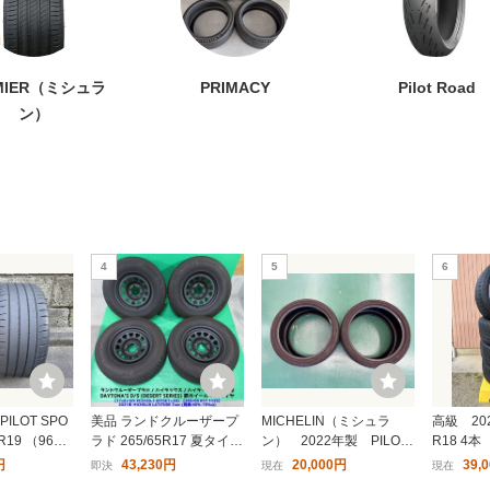
0R18 2021年製 MICH
185HR14 90H TL ミシュラ
X-ICE SNOW SUV 2
 ミシュラン PILOT SP
ン MXV-P クラシックカー
20 114H XL タイヤ
5 PS5 パイロットスポ
タイヤ MICHELIN CLASSI
ット
00円〜
39,060円〜
80,000円〜
45/40-18 97Y XL サ
C MXV-P 185HR14 185R1
イヤ
4 185-14 [061225]
MIER（ミシュラ
PRIMACY
Pilot Road
25
26
ン）
0R18 (92Y) XL ミシ
X-ICE SNOW SUV 225/55R
ミシュラン タイヤ 
4
5
6
ILOT SPORT 5 パ
19 103T XL タイヤ×2本セ
MICHELIN 160/60R
 スポーツ5 PS5 サ
ット
POWER SUPERMO
0円〜
30,000円〜
1,000円〜
イヤ
ア TL チューブレス
トご利用
PILOT SPO
美品 ランドクルーザープ
MICHELIN（ミシュラ
高級 202
5R19 （96
ラド 265/65R17 夏タイヤ
ン） 2022年製 PILOT
R18 
年製 ミシュラ
60%-70%山 MICHELIN L
SPORT 4S（パイロット
パイロッ
円
43,230円
20,000円
39,
即決
現在
現在
ト
ATITUDE Tour 4本 6穴PC
スポーツ4S） 19イン
チロク B