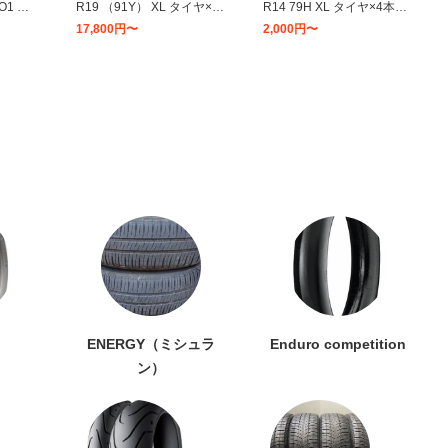
O1 タ
R19 （91Y） XL タイヤ×2
R14 79H XL タイヤ×4本セ
本セット
ット
17,800円〜
2,000円〜
13
14
PORT
MICHELIN CROSSCLIMAT
MICHELIN ROAD 5 190/50
 スポーツ
E 2 185/50 R16 81H
ZR17 M/C 73W TL
35/5
3,000円〜
25,000円〜
アム SU
20
21
ENERGY（ミシュラ
Enduro competition
ン）