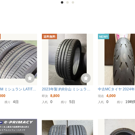
D139.7 8J +20 ハイラッ
チ 255/35R19 96Y XL
ス フォ
クスサーフ 中古新潟
★（BMW承認） 2本
ン ポロ 
ス
送料無料
NEW!!
IM ミシュラン LATITU
2023年製 約8分山 ミシュラ
中古MCタイヤ 2024年
ort3 ラティチュードスポ
ン MICHELIN パイロットスポ
CHELIN 2CT power5 
000
8,800
4,000
即決
現在
P ランフラット 275/40
ーツ PILOT SPORT 5 215/40
R17 ミシュラン パワー 
4日
0
5日
0
19時
残り
入札
残り
入札
残り
6W XL 2本のみ 中古
R18 1本 送料無料(一部除く)
17 3524 K7497
h_2939