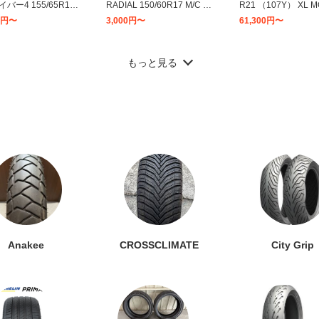
バー4 155/65R14
RADIAL 150/60R17 M/C 66
R21 （107Y） XL M
XL 【正規品】 MICHE
H TL/TT 39360
イヤ×2本セット
00円〜
3,000円〜
61,300円〜
NERGY SAVER 4 軽
用サマータイヤ 低燃
11
12
ヤ
もっと見る
LIN PILOT POWER
PILOT SPORT 4 S 265/30Z
ミシュラン PILOT S
80/55ZR17 M/C （73
R20 （94Y） XL タイヤ×2
4 SUV パイロット
 23630
本セット
フォー エスユーブイ 2
97円〜
85,000円〜
5,000円〜
0R21 101W プレミ
Vタイヤ
18
19
Anakee
CROSSCLIMATE
City Grip