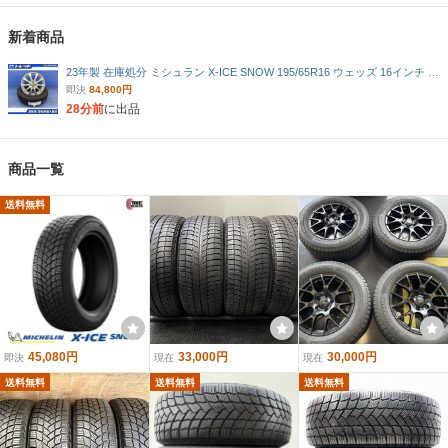
新着商品
23年製 在庫処分 ミシュラン X-ICE SNOW 195/65R16 ウェッズ 16インチ 6J+42 4穴100 新品スタッドレス 中古ホイール 4本 ライズ等に
即決
84,800円
28分前
に出品
商品一覧
送料無料
45,080円
33,000円
30,000円
即決
現在
現在
送料無料
送料無料
送料無料