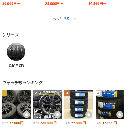
2本セット
4本セット
30,000円〜
25,000円〜
16,560円〜
もっと見る
シリーズ
X-ICE XI3
ウォッチ数ランキング
1
2
3
4
37,000円
280,000円
55,000円
15,000円
即決
即決
現在
現在