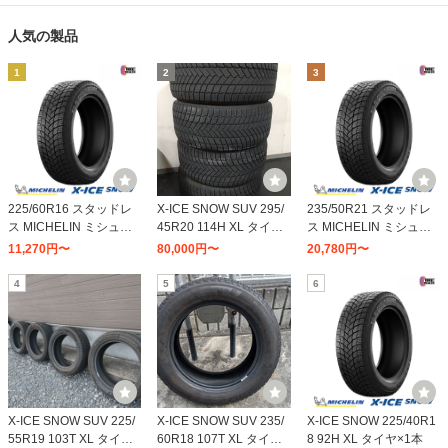
人気の製品
1
2
3
225/60R16 スタッドレ
X-ICE SNOW SUV 295/
235/50R21 スタッドレ
ス MICHELIN ミシュラ
45R20 114H XL タイヤ×
ス MICHELIN ミシュラ
ン X-ICE SNOW 225/60-
4本セット
ン X-ICE SNOW 235/50-
11,270円〜
80,000円〜
20,780円〜
16 102H XL
21 101H
4
5
6
X-ICE SNOW SUV 225/
X-ICE SNOW SUV 235/
X-ICE SNOW 225/40R1
55R19 103T XL タイヤ×
60R18 107T XL タイヤ×
8 92H XL タイヤ×1本