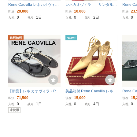
Rene Caovilla レネカオヴィラ
レネカオヴィラ サンダル
Rene C
ビジュー パール ハイヒール オ
黒 ３６ 【８９１８－１】
サイドゴ
29,000
10,000
23,
即決
即決
即決
ープントゥ サンダル パンプス
ール ラ
0
1日
0
2日
0
入札
残り
入札
残り
入札
レーディス シューズ 靴 ストラ
黒 36 
ップ 34
ィース
送料無料
NEW!!
【新品】レネ カオヴィラ・RE
美品箱付 Rene Caovilla レネカ
Rene C
NE CAOVILLA パール ラインス
オヴィラ パンプス ハイヒール
34 レ
71,500
15,000
15,
即決
現在
現在
トーン ELIZA サンダル 36ハ
38
0
1日
0
4日
0
入札
残り
入札
残り
入札
ーフ
未使用