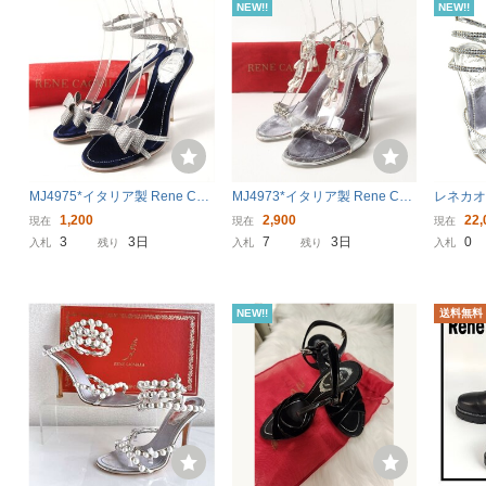
NEW!!
NEW!!
MJ4975*イタリア製 Rene Cao
MJ4973*イタリア製 Rene Cao
レネカオ
villa レネカオヴィラ 38(24.5cm
villa レネカオヴィラ 37(24cm
サンダル
1,200
2,900
22,
現在
現在
現在
相当) サテン リボン ラインスト
相当) フェイクパール ラインス
イラル 3
3
3日
7
3日
0
入札
残り
入札
残り
入札
ーン ストラップサンダル 靴 グ
トーン装飾 アンクルストラッ
Caovilla
レー/シルバー系
プサンダル
NEW!!
送料無料