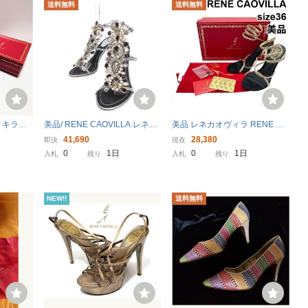
送料無料
送料無料
 キラキ
美品/ RENE CAOVILLA レネカ
美品 レネカオヴィラ RENE CA
プ ゴール
オヴィラ ビジュー装飾 ヒール
OVILLA パンプス ハイヒール
41,690
28,380
即決
現在
サンダル 37.5 ブラック/シルバ
靴 ピンヒール C7093 ゴールド
0
1日
0
1日
入札
残り
入札
残り
ー レディース
色 36 約23cm レディース 6V96
0
NEW!!
送料無料