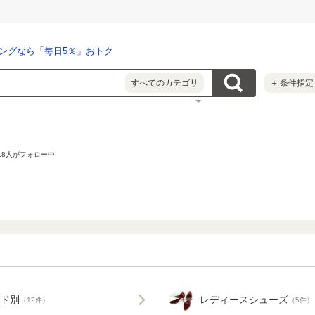
ングなら「毎日5％」おトク
すべてのカテゴリ
＋
条件指定
18
人がフォロー中
ド別
レディースシューズ
（12件）
（5件）