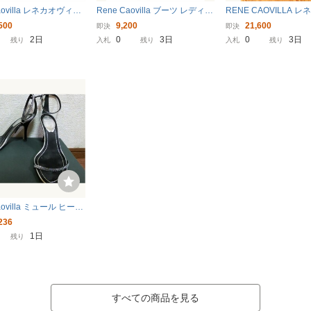
aovilla レネカオヴィラ
Rene Caovilla ブーツ レディー
RENE CAOVILLA レ
ア ブーツ ビジューソ
ス レネ カオヴィラ 中古 古
ィラ パンプス 靴 サンダ
500
9,200
21,600
即決
即決
メ レザー 本革 ブラック
着
石 フォーマル パーテ
2日
0
3日
0
3日
残り
入札
残り
入札
残り
23cm 革靴 シューズ レデ
aovilla ミュール ヒール
ネカオヴィラ
236
1日
残り
すべての商品を見る