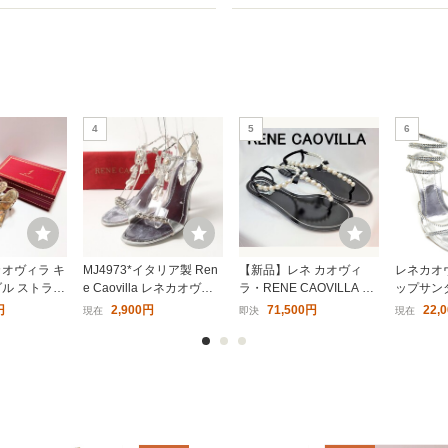
4
5
6
カオヴィラ キ
MJ4973*イタリア製 Ren
【新品】レネ カオヴィ
レネカオ
ダル ストラッ
e Caovilla レネカオヴィ
ラ・RENE CAOVILLA パ
ップサン
rene caovi
ラ 37(24cm相当) フェイ
ール ラインストーン EL
ーク スパイ
円
2,900円
71,500円
22,
現在
即決
現在
クパール ラインストーン
IZA サンダル 36ハーフ
シルバー Re
装飾 アンクルストラップ
サンダル