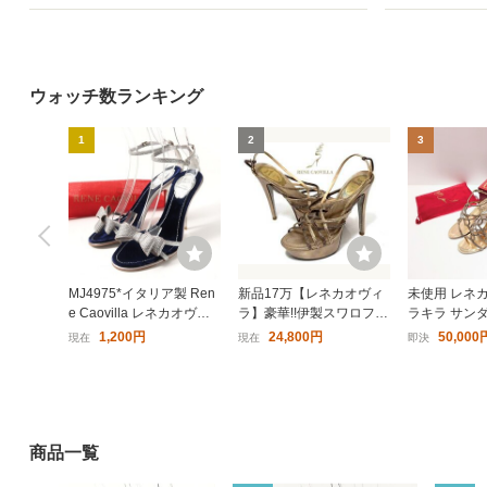
ウォッチ数ランキング
1
2
3
MJ4975*イタリア製 Ren
新品17万【レネカオヴィ
未使用 レネ
e Caovilla レネカオヴィ
ラ】豪華!!伊製スワロフス
ラキラ サン
ラ 38(24.5cm相当) サテン
キーサンダル
プ ゴールド 36 
1,200円
24,800円
50,000
現在
現在
即決
リボン ラインストーン ス
lla
トラップサンダル 靴 グレ
ー/シルバー系
商品一覧