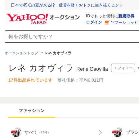
日本で45℃の夏が来る!? 猛暑を賢くおトクに生き抜くヒント
IDでもっと便利に
新規取得
ログイン
ヤフーショッピ
オークショントップ
レネ カオヴィラ
レネ カオヴィラ
＋フォロー
Rene Caovilla
17件出品されています
落札価格：平均6,011円
ファッション
すべて
ブラン
（17件）