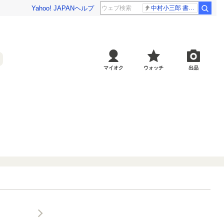
Yahoo! JAPAN
ヘルプ
中村小三郎 書類送検
マイオク
ウォッチ
出品