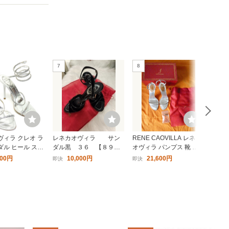
7
8
9
ヴィラ クレオ ラ
レネカオヴィラ サン
RENE CAOVILLA レネ カ
rene
ダル ヒール スネ
ダル黒 ３６ 【８９１
オヴィラ パンプス 靴 サ
スト
ラル 34 22cm
８－１】
ンダル L 宝石 フォーマル
000円
10,000円
21,600円
即決
即決
即決
ne Caovilla
パーティ 結婚式