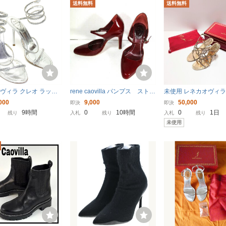
送料無料
送料無料
ヴィラ クレオ ラップ
rene caovilla パンプス ストラ
未使用 レネカオヴィラ
 ヒール スネーク スパ
ップ エナメル
ラ サンダル ストラッ
000
9,000
50,000
即決
即決
4 22cm シルバー Rene
ド 36 rene caovilla
9時間
0
10時間
0
1日
残り
入札
残り
入札
残り
未使用