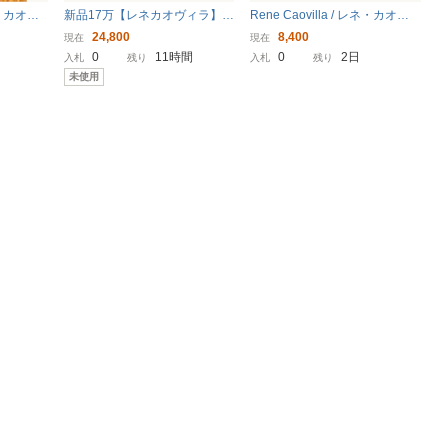
ネ カオヴ
新品17万【レネカオヴィラ】豪
Rene Caovilla / レネ・カオヴ
ル L 宝
華!!伊製スワロフスキーサンダ
ィラ ヒール シューズ パンプス
24,800
8,400
現在
現在
ィ 結婚式
ル
ハイヒール レザー イタリア製
0
11時間
0
2日
入札
残り
入札
残り
未使用