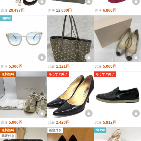
29,497円
12,000円
6,800円
現在
即決
即決
NEW!!
5,300円
1,121円
5,000円
即決
現在
現在
送料無料
もうすぐ終了
もうすぐ終了
5,000円
2,420円
5,812円
現在
現在
現在
送料無料
鑑定付き
NEW!!
鑑定付き