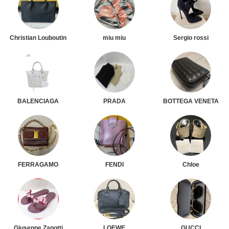
Christian Louboutin
miu miu
Sergio rossi
BALENCIAGA
PRADA
BOTTEGA VENETA
FERRAGAMO
FENDI
Chloe
Giuseppe Zanotti
LOEWE
GUCCI