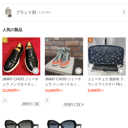
ブランド別
（3,327件）
人気の製品
1
2
3
JIMMY CHOO ジミーチ
JIMMY CHOO ジミーチ
ジミーチュウ 長財布 ラ
ュウ メンズローカット
ュウ メンズハイカット
ウンドファスナー FILIP
スニーカー CASH （キ
スニーカー ARGYLE
A LTR フィリパ 星型 ス
22,000円〜
14,800円〜
6,099円〜
ャッシュ） cash fns ブ
（アーガイル） argyle c
タッズ レディース ブラ
ラック/2018秋冬新作
rx ホワイト
ック×メタリックミック
4
5
ス JIMMY CHOO ポイン
ト利用 爆買