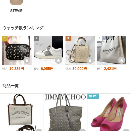
STEVIE
ウォッチ数ランキング
1
2
3
4
10,285円
6,055円
30,000円
2,421円
現在
現在
現在
現在
商品一覧
NEW!!