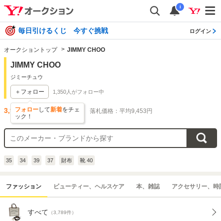
i
毎日引けるくじ 今すぐ挑戦
ログイン
オークショントップ
JIMMY CHOO
JIMMY CHOO
ジミーチュウ
＋フォロー
1,350
人がフォロー中
フォロー
して
新着
をチェ
3,922
件出品されています
落札価格：平均9,453円
ック！
35
34
39
37
財布
靴 40
ファッション
ビューティー、ヘルスケア
本、雑誌
アクセサリー、時
すべて
（3,789件）