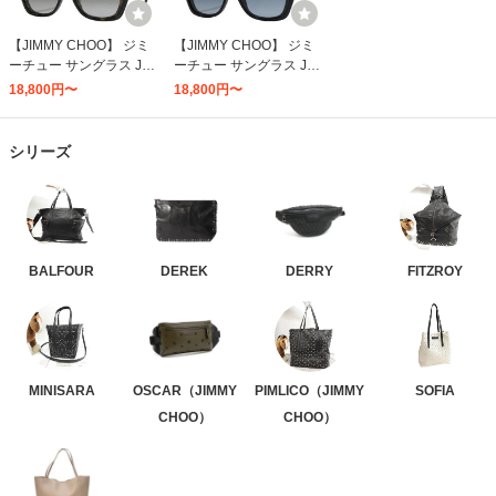
【JIMMY CHOO】 ジミ
【JIMMY CHOO】 ジミ
ーチュー サングラス JO
ーチュー サングラス JO
DY/F/S 086 ダークハバ
DY/F/S 807 ブラック ア
18,800円〜
18,800円〜
ナ アジアンフィット 国
ジアンフィット 国内正
内正規品
規品
シリーズ
BALFOUR
DEREK
DERRY
FITZROY
MINISARA
OSCAR（JIMMY
PIMLICO（JIMMY
SOFIA
CHOO）
CHOO）