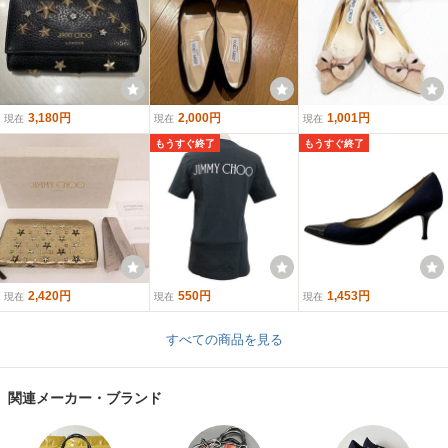
3,180円
2,000円
1,001円
現在
現在
現在
もうすぐ終了
もうすぐ終了
2,420円
550円
1,453円
現在
現在
現在
すべての商品を見る
関連メーカー・ブランド