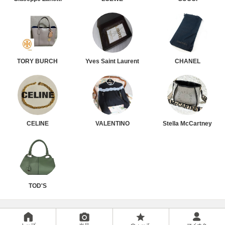
TORY BURCH
Yves Saint Laurent
CHANEL
CELINE
VALENTINO
Stella McCartney
TOD'S