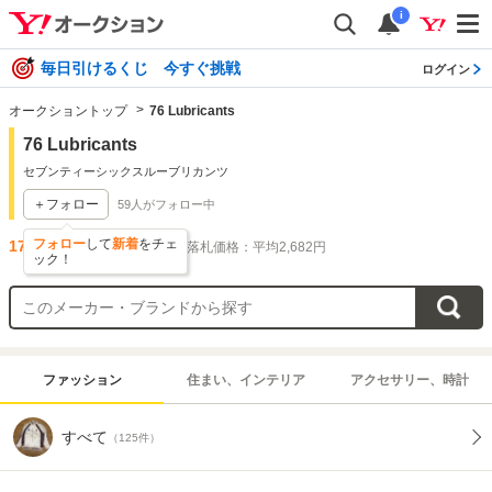
i
毎日引けるくじ 今すぐ挑戦
ログイン
オークショントップ
76 Lubricants
76 Lubricants
セブンティーシックスルーブリカンツ
＋フォロー
59
人がフォロー中
フォロー
して
新着
をチェ
175
件出品されています
落札価格：平均2,682円
ック！
ファッション
住まい、インテリア
アクセサリー、時計
すべて
（125件）