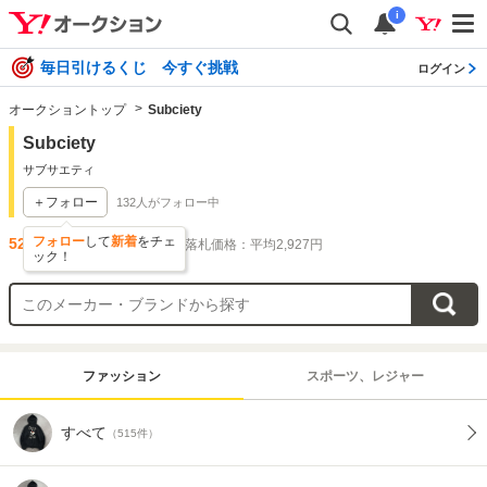
i
毎日引けるくじ 今すぐ挑戦
ログイン
オークショントップ
Subciety
Subciety
サブサエティ
＋フォロー
132
人がフォロー中
フォロー
して
新着
をチェ
520
件出品されています
落札価格：平均2,927円
ック！
ファッション
スポーツ、レジャー
すべて
（515件）