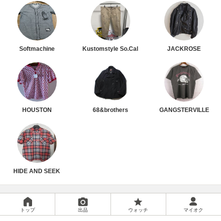
Softmachine
Kustomstyle So.Cal
JACKROSE
HOUSTON
68&brothers
GANGSTERVILLE
HIDE AND SEEK
トップ
出品
ウォッチ
マイオク