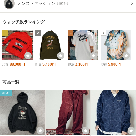
メンズファッション
（467件）
ウォッチ数ランキング
1
2
3
4
88,000円
5,400円
2,100円
5,900円
現在
即決
即決
現在
商品一覧
NEW!!