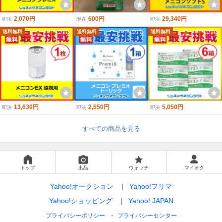
2,070円
600円
29,340円
即決
現在
即決
送料無料
送料無料
送料無料
13,630円
2,550円
5,050円
即決
即決
即決
すべての商品を見る
トップ
出品
ウォッチ
マイオク
Yahoo!オークション
Yahoo!フリマ
Yahoo!ショッピング
Yahoo! JAPAN
プライバシーポリシー
プライバシーセンター