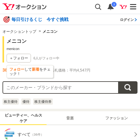
i
毎日引けるくじ 今すぐ挑戦
ログイン
オークショントップ
メニコン
メニコン
menicon
＋フォロー
6
人がフォロー中
フォロー
して
新着
をチェ
38
件出品されています
落札価格：平均4,547円
ック！
株主優待
優待
株主優待券
ビューティー、ヘルス
音楽
ファッション
ケア
すべて
（36件）