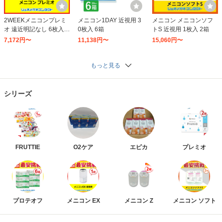
2WEEKメニコンプレミ
メニコン1DAY 近視用 3
メニコン メニコンソフ
オ 遠近明記なし 6枚入 4
0枚入 6箱
トS 近視用 1枚入 2箱
箱
7,172円〜
11,138円〜
15,060円〜
もっと見る
シリーズ
FRUTTIE
O2ケア
エピカ
プレミオ
プロテオフ
メニコン EX
メニコン Z
メニコン ソフト