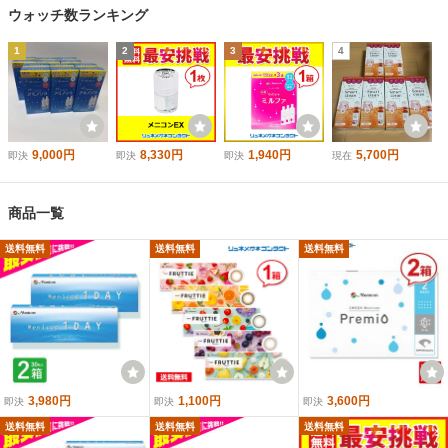
ウォッチ数ランキング
1
2
3
4
9,000円
8,330円
1,940円
5,700円
即決
即決
即決
現在
商品一覧
送料無料
送料無料
送料無料
3,980円
1,100円
3,600円
即決
即決
即決
送料無料
送料無料
送料無料