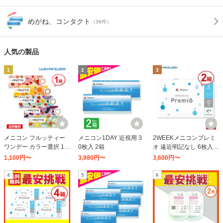
めがね、コンタクト
（36件）
人気の製品
1
2
3
メニコン フルッティー
メニコン1DAY 近視用 3
2WEEKメニコンプレミ
ワンデー カラー選択 10
0枚入 2箱
オ 遠近明記なし 6枚入 2
枚入り 1箱
箱
1,100円〜
3,980円〜
3,600円〜
4
5
6