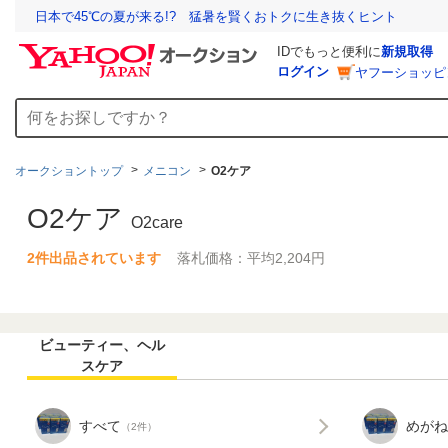
日本で45℃の夏が来る!? 猛暑を賢くおトクに生き抜くヒント
IDでもっと便利に
新規取得
ログイン
ヤフーショッピ
オークショントップ
メニコン
O2ケア
O2ケア
O2care
2件出品されています
落札価格：平均2,204円
ビューティー、ヘル
スケア
すべて
めがね
（2件）