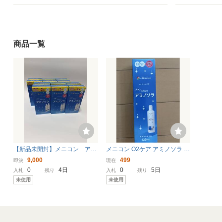
商品一覧
【新品未開封】メニコン アミ
メニコン O2ケア アミノソラ 1
ノソラ120ml 24本 【匿名配
20ml 1本 ハードレンズ用 複
9,000
499
即決
現在
送】
数あり ハードコンタクト洗浄
0
4日
0
5日
入札
残り
入札
残り
液
未使用
未使用