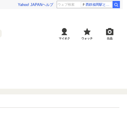
Yahoo! JAPAN
ヘルプ
西鉄福岡駅と薬院駅の構内で不適切音声
マイオク
ウォッチ
出品