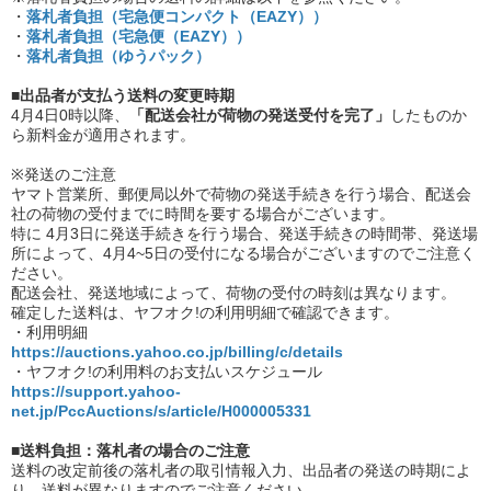
・
落札者負担（宅急便コンパクト（EAZY））
・
落札者負担（宅急便（EAZY））
・
落札者負担（ゆうパック）
■出品者が支払う送料の変更時期
4月4日0時以降、
「配送会社が荷物の発送受付を完了」
したものか
ら新料金が適用されます。
※発送のご注意
ヤマト営業所、郵便局以外で荷物の発送手続きを行う場合、配送会
社の荷物の受付までに時間を要する場合がございます。
特に 4月3日に発送手続きを行う場合、発送手続きの時間帯、発送場
所によって、4月4~5日の受付になる場合がございますのでご注意く
ださい。
配送会社、発送地域によって、荷物の受付の時刻は異なります。
確定した送料は、ヤフオク!の利用明細で確認できます。
・利用明細
https://auctions.yahoo.co.jp/billing/c/details
・ヤフオク!の利用料のお支払いスケジュール
https://support.yahoo-
net.jp/PccAuctions/s/article/H000005331
■送料負担：落札者の場合のご注意
送料の改定前後の落札者の取引情報入力、出品者の発送の時期によ
り、送料が異なりますのでご注意ください。