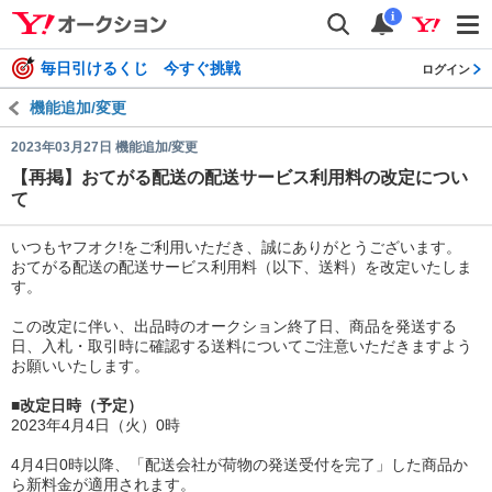
auctions
検索
通知
i
毎日引けるくじ 今すぐ挑戦
ログイン
機能追加/変更
2023年03月27日 機能追加/変更
【再掲】おてがる配送の配送サービス利用料の改定につい
て
いつもヤフオク!をご利用いただき、誠にありがとうございます。
おてがる配送の配送サービス利用料（以下、送料）を改定いたしま
す。
この改定に伴い、出品時のオークション終了日、商品を発送する
日、入札・取引時に確認する送料についてご注意いただきますよう
お願いいたします。
■改定日時（予定）
2023年4月4日（火）0時
4月4日0時以降、「配送会社が荷物の発送受付を完了」した商品か
ら新料金が適用されます。