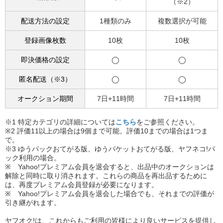
（※2）
配送方法の設定
1種類のみ
複数選択が可能
登録画像枚数
10枚
10枚
即決価格の設定
◯
◯
匿名配送（※3）
◯
◯
オークション期間
7日+11時間
7日+11時間
※1 特定カテゴリの詳細については
こちら
をご参照ください。
※2 評価11以上の場合は9個まで可能。評価10までの場合は1つま
で。
※3 ゆうパックおてがる版、ゆうパケットおてがる版、ヤフネコ!パ
ック利用の場合。
※ Yahoo!プレミアム会員を退会すると、出品中のオークションは
解除と同時に取り消されます。これらの商品を再出品するために
は、再度プレミアム会員登録が必要になります。
※ Yahoo!プレミアム会員を退会した場合でも、それまでの評価が
引き継がれます。
ヤフオク!は、これからもご利用の皆様により良いサービスを提供し