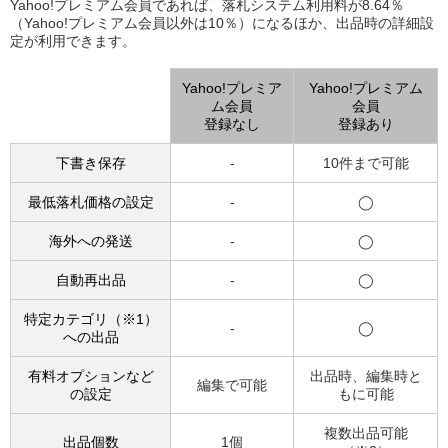
Yahoo!プレミアム会員であれば、落札システム利用料が8.64％
（Yahoo!プレミアム会員以外は10％）になるほか、出品時の詳細設
定が利用できます。
Yahoo!プレミア
Yahoo!プレミアム
ム会員
会員
登録なし
登録あり
下書き保存
-
10件まで可能
最低落札価格の設定
-
◯
海外への発送
-
◯
自動再出品
-
◯
特定カテゴリ（※1）
-
◯
への出品
有料オプションなど
出品時、編集時と
編集で可能
の設定
もに可能
複数出品可能
出品個数
1個