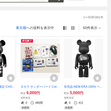
1
〜
50
件/
381
件
東京都
への送料を表示中
50件表示
本日終了
定 CHOC
タカラ サンダーバード Colle
非売品 NEW ERA 100% ベア
記念 400%ベ
ction フルコンプ全7種set/未
ブリック/未開封
6,000
5,000
円
円
即決
即決
封
使用
送料未定
送料未定
0
4時間
0
4日
未使用
未使用