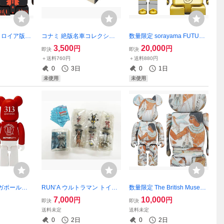
ストロイア版ゴ
コナミ 絶版名車コレクショ
数量限定 sorayama FUTURE
ver.） 40
ン Limited Edition 2005 NISS
MICKEY 2021 400% ベアブ
3,500
20,000
円
円
即決
即決
/未使用
AN SKYLINE 2台セット/未使
リック/未使用
＋送料760円
＋送料880円
用
0
3日
0
1日
未使用
未使用
ガポール限
RUN’A ウルトラマン トイフ
数量限定 The British Museu
 SG50 10
ル シークレット含むコンプ
m “ Tomb-Painting of Nebam
7,000
10,000
円
円
即決
即決
/未開封ラス
セット/未使用
un “ 400% ベアブリック/未使
送料未定
送料未定
用
0
2日
0
2日