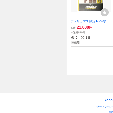
アメリカNYC限定 Mickey M
ouse × Undefeated 400%ベ
21,000
円
即決
アブリック/未使用
＋送料880円
0
1日
未使用
Yah
プライバシ
特