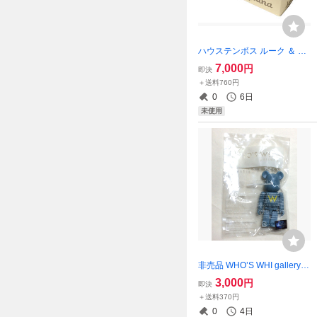
ハウステンボス ルーク ＆ ル
ーナ 2PCS SET 100%ベアブ
7,000
円
即決
リック2種セット/未開封
＋送料760円
0
6日
未使用
非売品 WHO’S WHI gallery 1
00%ベアブリック/未開封
3,000
円
即決
＋送料370円
0
4日