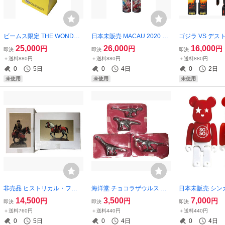
ビームス限定 THE WONDER
日本未販売 MACAU 2020 Fai
ゴジラ VS デ
FULMAN ワンダフルマン 40
thConnexion 400%ベアブリ
ジラ（メルトダウン
25,000
26,000
16,000
円
円
円
即決
即決
即決
0%ベアブリック/未開封
ック/未使用
0%ベアブリック
＋送料880円
＋送料880円
＋送料880円
0
5日
0
4日
0
2日
未使用
未使用
未使用
非売品 ヒストリカル・フィ
海洋堂 チョコラザウルス Din
日本未販売 シン
ギュア・ミュージアム Part4
ometal 恐竜4種セット/未使用
定 独立50周年記念
14,500
3,500
7,000
円
円
円
即決
即決
即決
抽プレ 伊達政宗+軍馬 メタル
0%ベアブリック
＋送料760円
＋送料440円
＋送料440円
フィギュア/未開封
1
0
5日
0
4日
0
4日