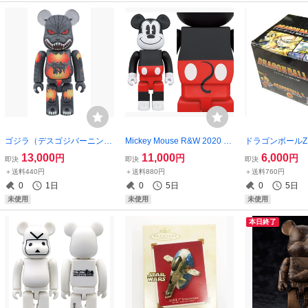
ゴジラ（デスゴジバーニング
Mickey Mouse R&W 2020 ve
ドラゴンボールZ
版）100%ベアブリック/未開
r. 400%ベアブリック/未使用
6種セット/未使
13,000
11,000
6,000
円
円
円
即決
即決
即決
封
＋送料440円
＋送料880円
＋送料760円
0
1日
0
5日
0
5日
未使用
未使用
未使用
本日終了