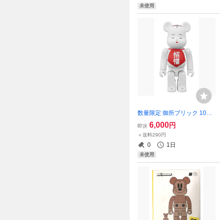
未使用
数量限定 御所ブリック 100%
ベアブリック/未開封
6,000
円
即決
＋送料290円
0
1日
未使用