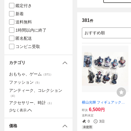
鑑定付き
新着
381
件
送料無料
1時間以内に終了
おすすめ順
匿名配送
コンビニ受取
カテゴリ
おもちゃ、ゲーム
（
371
）
ファッション
（
5
）
アンティーク、コレクション
（
4
）
横山光輝 フィギュアック
アクセサリー、時計
（
1
）
ス・ゲーム・ブロックス/フ
6,500
円
少なく表示
即決
ルコンプ
送料未定
0
3日
価格
未使用