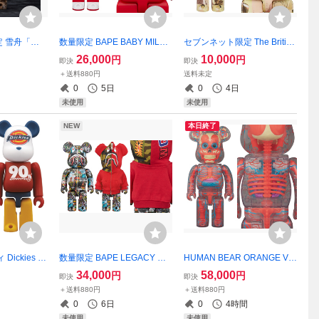
 雪舟「秋
数量限定 BAPE BABY MILO
セブンネット限定 The British
）」 400%
CAMO SHARK ピンク 400%
Museum 喜多川歌麿 400%
26,000
10,000
円
円
即決
即決
使用
ベアブリック/未使用
ベアブリック/未使用
＋送料880円
送料未定
0
5日
0
4日
未使用
未使用
NEW
本日終了
ickies 9
数量限定 BAPE LEGACY CA
HUMAN BEAR ORANGE VA
& LOGO Colo
MO SHARK Red 400%ベア
RIANT ver. 400%ベアブリッ
34,000
58,000
円
円
即決
即決
ベアブリック2種
ブリック/未使用
ク/未開封
＋送料880円
＋送料880円
ス1
0
6日
0
4時間
未使用
未使用