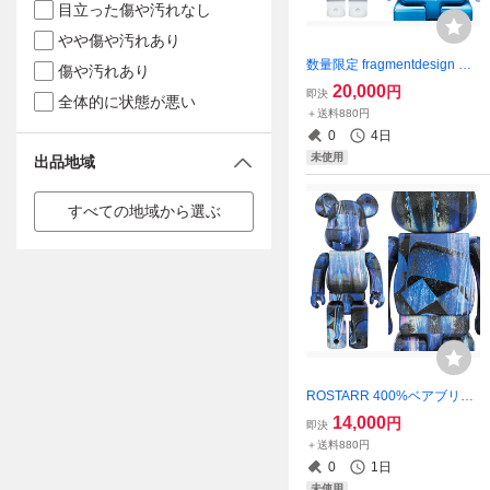
目立った傷や汚れなし
やや傷や汚れあり
数量限定 fragmentdesign MI
傷や汚れあり
CKEY MOUSE Blue ver. 40
20,000
円
即決
全体的に状態が悪い
0%ベアブリック/未使用
＋送料880円
0
4日
未使用
出品地域
すべての地域から選ぶ
ROSTARR 400%ベアブリッ
ク/未使用
14,000
円
即決
＋送料880円
0
1日
未使用