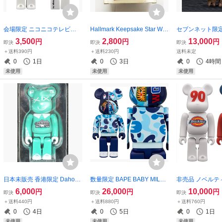
会場限定 ニコニコテレビち
Hallmark Keepsake Star War
セブンネット限定
ゃん 100%ベアブリック/未開
s SLAVE I オーナメント／未
冬山水図（冬景図
3,500
2,800
13,000
円
円
円
即決
即決
即決
封
使用
ベアブリック/未
＋送料390円
＋送料230円
送料未定
0
1日
0
3日
0
4時間
未使用
未使用
未使用
日本未販売 香港限定 Dahood
数量限定 BAPE BABY MILO
非売品 ノベルティ D
10th Anniversary 100%ベア
CAMO SHARK ブルー 400%
0th WHITE ver. 
6,000
26,000
10,000
円
円
円
即決
即決
即決
ブリック／未開封ラスト1
ベアブリック/未使用
r ver. 100%
＋送料440円
＋送料880円
＋送料760円
セット/未開封ラ
0
4日
0
5日
0
1日
未使用
未使用
未使用