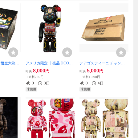
 悟空大決戦
アメリカ限定 非売品 DCON
デアゴスティーニ チャンピ
用
Exclusive Lucky Cat Jackpot
オン・バイク・コレクション
8,000
5,000
円
円
即決
即決
100%ベアブリック/未開封
特製コレクションボックス/
＋送料230円
＋送料1,290円
未使用
0
3日
0
4日
未使用
未使用