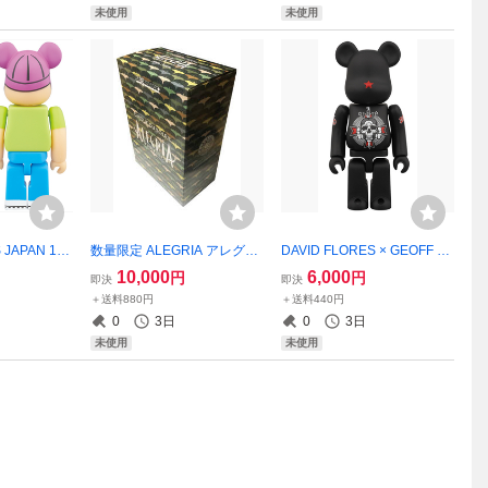
未使用
未使用
JAPAN 1周
数量限定 ALEGRIA アレグリ
DAVID FLORES × GEOFF R
パー ezモ
ア - In a New Light - 400%ベ
OWLEY 100%ベアブリック/
10,000
6,000
円
円
即決
即決
ブリック/未開
アブリック/未使用
未開封
＋送料880円
＋送料440円
0
3日
0
3日
未使用
未使用