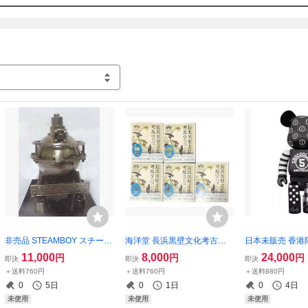
非売品 STEAMBOY スチーム
海洋堂 長浜黒壁文化考古学
日本未販売 香港限
ボーイ 映画完成記念 記念オ
琵琶湖ネイチャーミュージア
OOLATE 5周年
11,000
8,000
24,000
円
円
円
即決
即決
即決
ブジェ スチームボール/未使
ム限定 5種セット/未開封
アブリック/未開
＋送料760円
＋送料760円
＋送料880円
用
0
5日
0
1日
0
4日
未使用
未使用
未使用