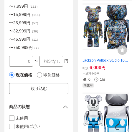
〜
7,999
円
（
152
）
〜
15,999
円
（
118
）
〜
23,999
円
（
57
）
〜
32,999
円
（
36
）
〜
46,999
円
（
11
）
〜
750,999
円
（
7
）
Jackson Pollock Studio 10
〜
円
0%ベアブリック/未開封
6,000
円
即決
＋送料440円
現在価格
即決価格
0
1日
未使用
絞り込む
商品の状態
未使用
未使用に近い