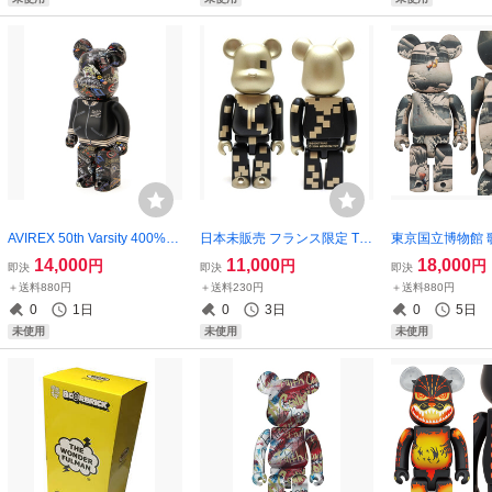
AVIREX 50th Varsity 400%ベ
日本未販売 フランス限定 TRI
東京国立博物館 
アブリック/未使用ラス1
IAD 100%ベアブリック/未開
「東海道五十三次
14,000
11,000
18,000
円
円
円
即決
即決
即決
封
0%ベアブリック
＋送料880円
＋送料230円
＋送料880円
0
1日
0
3日
0
5日
未使用
未使用
未使用