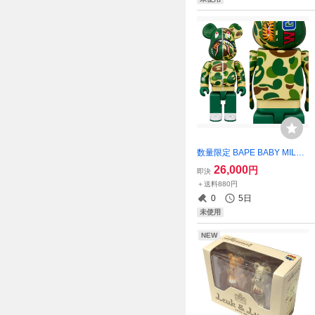
数量限定 BAPE BABY MILO
CAMO SHARK グリーン 40
26,000
円
即決
0%ベアブリック/未使用
＋送料880円
0
5日
未使用
NEW