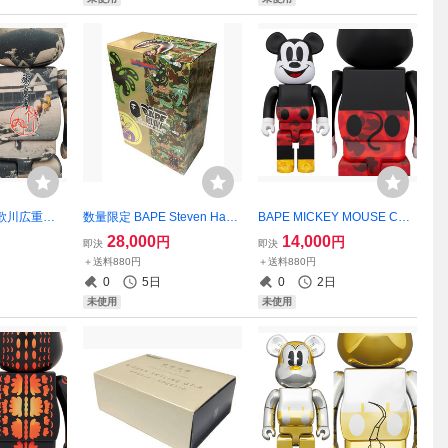
歌川広重
数量限定 BAPE Steven Harri
BAPE MICKEY MOUSE Colo
」蒲原 40
ngton SHARK グリーン 40
r ver. 400%ベアブリック/未
28,000
14,000
円
円
即決
即決
/未使用
0%ベアブリック/未使用
使用
＋送料880円
＋送料880円
0
5日
0
2日
未使用
未使用