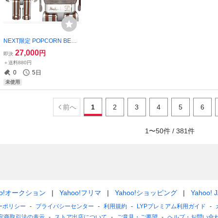
NEXT限定 POPCORN BE@
R Chocolate ver. 400% ベア
27,000
円
即決
ブリック/未開封
＋送料880円
0
5日
未使用
前へ
1
2
3
4
5
6
1
〜
50
件 /
381
件
oo!オークション
Yahoo!フリマ
Yahoo!ショッピング
Yahoo! 
ーポリシー
プライバシーセンター
利用規約
LYPプレミアム利用ガイド
定商取引法の表示
ストア出店について
ご意見・ご要望
ヘルプ・お問い合