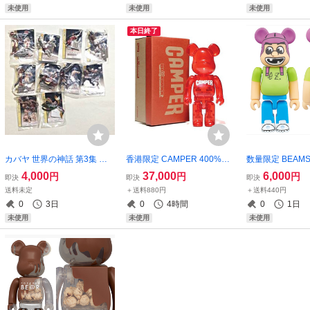
未使用
未使用
未使用
本日終了
カバヤ 世界の神話 第3集 オ
香港限定 CAMPER 400%ベ
数量限定 BEAMS 
リエント神話編 全10種セッ
アブリック/未開封
年記念 スチャダラ
4,000
37,000
6,000
円
円
円
即決
即決
即決
ト/未開封
ック 100%ベア
送料未定
＋送料880円
＋送料440円
封
0
3日
0
4時間
0
1日
未使用
未使用
未使用