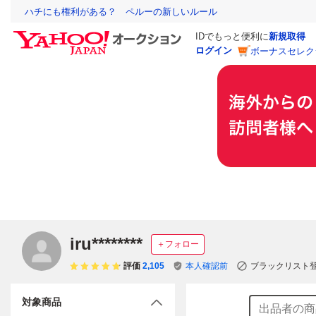
ハチにも権利がある？ ペルーの新しいルール
IDでもっと便利に
新規取得
ログイン
ボーナスセレク
iru********
＋フォロー
評価
2,105
本人確認前
ブラックリスト
対象商品