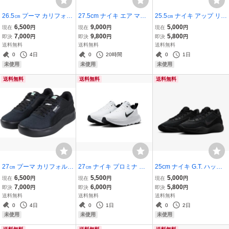
26.5㎝ プーマ カリフォル
27.5cm ナイキ エア マッ
25.5㎝ ナイキ アップ リフ
ニア LWT 黒 394487‐07 P
クス インビガー 黒/黒 749
ト SC オレンジ/黒 IB2765
6,500
9,000
5,000
現在
円
現在
円
現在
円
UMA CALIFORNIA LWT
680-001 NIKE AIR MAX I
-004 NIKE UPLIFT SC ト
7,000
9,800
5,800
即決
円
即決
円
即決
円
定番 ライトウェイト
NVIGOR トリプルブラッ
レーニング
送料無料
送料無料
送料無料
ク オールブラック
0
4日
0
20時間
0
1日
未使用
未使用
未使用
送料無料
送料無料
送料無料
27㎝ プーマ カリフォルニ
27㎝ ナイキ プロミナ 白/
25cm ナイキ G.T. ハッス
ア LWT 黒 394487‐07 PU
黒 FV5285-101 NIKE PR
ル アカデミー EP 黒/灰 FJ
6,500
5,500
5,000
現在
円
現在
円
現在
円
MA CALIFORNIA LWT 定
OMINA トレーニング ウォ
7808-001 NIKE G.T. HUS
7,000
6,000
5,800
即決
円
即決
円
即決
円
番 ライトウェイト
ーキング
TLE ACADEMY EP バス
送料無料
送料無料
送料無料
ケ バッシュ
0
4日
0
1日
0
2日
未使用
未使用
未使用