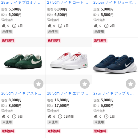
28㎝ ナイキ プロミナ 白/
27.5cm ナイキ コート ボ
25.5㎝ ナイキ ジョーダン
黒 FV5285-101 NIKE PR
ロー ロー プレミアム 灰/
エアー シリーズ PF 白/黒/
5,500
6,000
5,000
現在
円
現在
円
現在
円
OMINA トレーニング ウォ
白 844881-006 NIKE CO
赤 FQ3859-106 NIKE JO
6,000
6,500
5,500
即決
円
即決
円
即決
円
ーキング
URT BOROUGH LOW PR
RDAN AIR SERIES PF
送料無料
送料無料
送料無料
M 定番
0
1日
0
1日
0
2日
未使用
未使用
未使用
送料無料
送料無料
送料無料
26.5cm ナイキ アストロ
28.5cm ナイキ エア フォ
27㎝ ナイキ アップ リフ
グラバー QS 緑/灰 IH2341
ース 1 '07 SE 白/赤/緑 IF0
ト SC 紺/白 IB2765-401 N
8,000
16,800
5,000
現在
円
現在
円
現在
円
-300 NIKE ASTROGRAB
498-100 NIKE W AIR FO
IKE UPLIFT SC トレーニ
8,500
17,500
5,800
即決
円
即決
円
即決
円
BER QS
RCE 1 '07 SE 薔薇 ウィメ
ング
送料無料
送料無料
送料無料
ンズ WMNS ローズ
0
6日
0
21時間
0
1日
未使用
未使用
未使用
送料無料
送料無料
送料無料