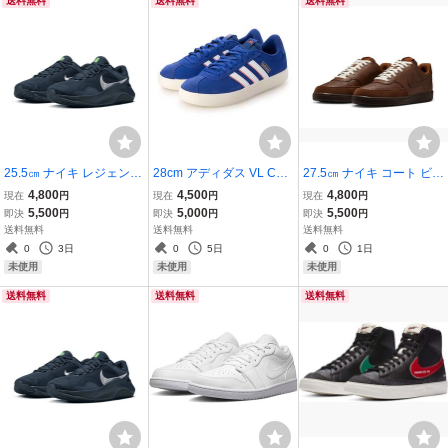
送料無料
送料無料
送料無料
25.5㎝ ナイキ レジェンド
28cm アディダス VL COU
27.5㎝ ナイキ コート ビジ
エッセンシャル 3 ネクス
RT 3.0 青/白 ID6283 adid
ョン ロー 茶 IO8749-299
4,800
4,500
4,800
現在
円
現在
円
現在
円
ト ネイチャー DM1120-4
as VLコート3.0
NIKE COURT VISION LO
5,500
5,000
5,500
即決
円
即決
円
即決
円
04 NIKE LEGEND ESSE
カカオワオ
送料無料
送料無料
送料無料
NTIAL 3 NEXT NATURE
0
3日
0
5日
0
1日
NN トレーニング
未使用
未使用
未使用
送料無料
送料無料
送料無料