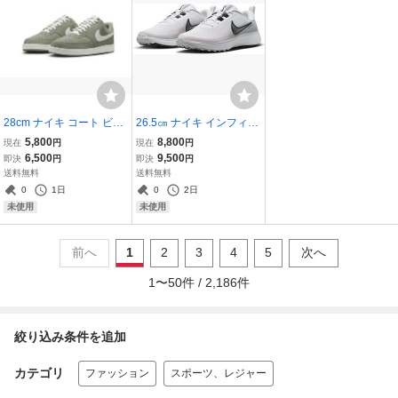
28cm ナイキ コート ビジ
26.5㎝ ナイキ インフィニ
ョン ロー ライトアーミー/
ティ エース ネクスト ネイ
5,800
8,800
現在
円
現在
円
白 HM9429-300 NIKE CO
チャー 白/黒 DX0127-100
6,500
9,500
即決
円
即決
円
URT VISION LO
NIKE INFINITY ACE NEX
送料無料
送料無料
T NATURE ゴルフ シュー
0
1日
0
2日
ズ
未使用
未使用
前へ
1
2
3
4
5
次へ
1
〜
50
件 /
2,186
件
絞り込み条件を追加
カテゴリ
ファッション
スポーツ、レジャー