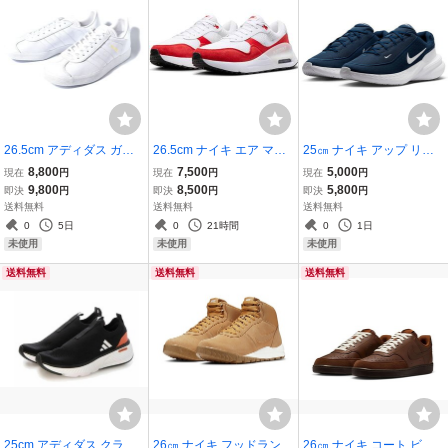
26.5cm アディダス ガゼ
26.5cm ナイキ エア マッ
25㎝ ナイキ アップ リフ
ル 白/金 BB5498 ADIDAS
クス システム 赤/白 DM95
ト SC 紺/白 IB2765-401 N
8,800
7,500
5,000
現在
円
現在
円
現在
円
ORIGINALS GAZELLE オ
37-104 NIKE AIR MAX SY
IKE UPLIFT SC トレーニ
9,800
8,500
5,800
即決
円
即決
円
即決
円
リジナルス ガッツレー
STM メンズ
ング
送料無料
送料無料
送料無料
0
5日
0
21時間
0
1日
未使用
未使用
未使用
送料無料
送料無料
送料無料
25cm アディダス クラウ
26㎝ ナイキ フッドランド
26㎝ ナイキ コート ビジ