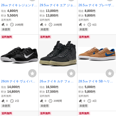
26㎝ ナイキ レジェンド
29.5㎝ ナイキ エア ジョー
26.5㎝ ナイキ ブレーザー
エッセンシャル 3 ネクス
ダン ロー 白/白 553558-1
ミッド 77 黒/マルチ DA21
4,800
13,000
8,800
現在
円
現在
円
現在
円
ト ネイチャー DM1120-4
36 NIKE AIR JORDAN 1 L
42-046 WMNS BLAZER
5,500
13,800
9,800
即決
円
即決
円
即決
円
03 NIKE LEGEND ESSE
OW トリプルホワイト
MID 77 ブレザー
送料無料
送料無料
送料無料
NTIAL 3 NEXT NATURE
0
20時間
0
20時間
0
6日
NN トレーニング
未使用
未使用
未使用
送料無料
送料無料
送料無料
26cm ナイキ ヴェイパー
26㎝ ナイキ ルナ フォー
28.5㎝ ナイキ SB ヘリテ
12 クレー 黒/白 HQ6026-
ス 1 ダックブーツ 黒/ベー
ージ バルク 黄土/青 CD50
14,000
16,500
5,000
現在
円
現在
円
現在
円
001 NIKE VAPOR 12 CLY
ジュ DZ5320-001 NIKE L
10-200 NIKE SB HERITA
14,800
17,500
5,800
即決
円
即決
円
即決
円
クレーコート用 クレーブ
UNAR FORCE 1 DUCKB
GE VULC フラックス
送料無料
送料無料
送料無料
レーカー
OOT ブーツ
0
2日
0
20時間
0
4日
未使用
未使用
未使用
送料無料
送料無料
送料無料