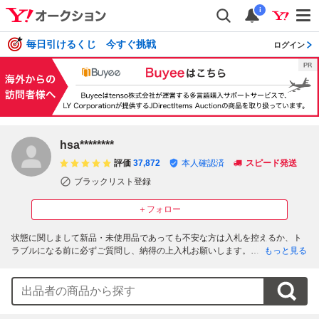
i
毎日引けるくじ 今すぐ挑戦
ログイン
hsa********
評価
37,872
本人確認済
スピード発送
ブラックリスト登録
＋フォロー
状態に関しまして新品・未使用品であっても不安な方は入札を控えるか、ト
ラブルになる前に必ずご質問し、納得の上入札お願いします。

もっと見る
ノンクレーム/ノンリターン

全て国内正規品です。

送料無料

袋を2重にした簡易包装発送です。

かんたん決済支払期限内がお支払い期限です。
