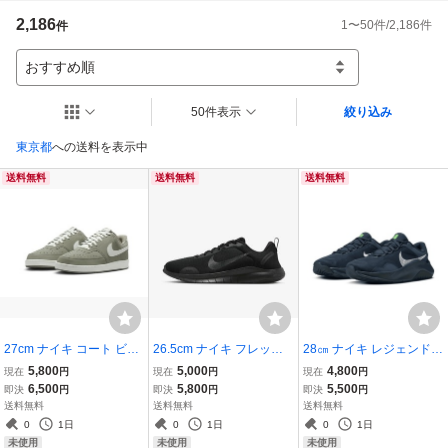
サイズが不安な方は一度お近くのお店で試着をお薦めします。

2,186
1
〜
50
件/
2,186
件
件
B品の場合や商品の情報に記載ミス・不足事項等、汚れ、製造上、保管中の汚
れ/多少のずれ等もあり、状態等、経年劣化などご質問頂ければできる限り返
答致します。

おすすめ順
商品の不良等でお譲りできない場合もありご理解の上入札下さい。

画像は写りや色・状態等が違う場合があり参考です。
50件表示
絞り込み
東京都
への送料を表示中
送料無料
送料無料
送料無料
27cm ナイキ コート ビジ
26.5cm ナイキ フレック
28㎝ ナイキ レジェンド
ョン ロー ライトアーミー/
ス エクスペリエンス ラン
エッセンシャル 3 ネクス
5,800
5,000
4,800
現在
円
現在
円
現在
円
白 HM9429-300 NIKE CO
12 黒/黒 DV0740-003 NIK
ト ネイチャー DM1120-4
6,500
5,800
5,500
即決
円
即決
円
即決
円
URT VISION LO
E FLEX EXPERIENCE R
03 NIKE LEGEND ESSE
送料無料
送料無料
送料無料
N 12
NTIAL 3 NEXT NATURE
0
1日
0
1日
0
1日
NN トレーニング
未使用
未使用
未使用