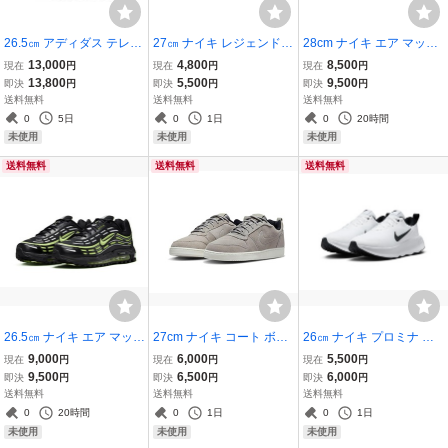
26.5㎝ アディダス テレッ
27㎝ ナイキ レジェンド
28cm ナイキ エア マック
クス スノーピッチ COLD.
エッセンシャル 3 ネクス
ス インビガー 黒/黒 7496
13,000
4,800
8,500
現在
円
現在
円
現在
円
RDY ハイキング 黒 FV79
ト ネイチャー DM1120-4
80-001 NIKE AIR MAX IN
13,800
5,500
9,500
即決
円
即決
円
即決
円
57 TERREX SNOWPITC
03 NIKE LEGEND ESSE
VIGOR トリプルブラック
送料無料
送料無料
送料無料
H COLD. RDY HIKING
NTIAL 3 NEXT NATURE
オールブラック
0
5日
0
1日
0
20時間
NN トレーニング
未使用
未使用
未使用
送料無料
送料無料
送料無料
26.5㎝ ナイキ エア マック
27cm ナイキ コート ボロ
26㎝ ナイキ プロミナ 白/
ス T.L 2.5 黒/銀/黄緑 FZ41
ー ロー プレミアム 灰/白
黒 FV5285-101 NIKE PR
9,000
6,000
5,500
現在
円
現在
円
現在
円
10-003NIKE AIR MAX T.L
844881-006 NIKE COUR
OMINA トレーニング ウォ
9,500
6,500
6,000
即決
円
即決
円
即決
円
2.5
T BOROUGH LOW PRM
ーキング
送料無料
送料無料
送料無料
定番
0
20時間
0
1日
0
1日
未使用
未使用
未使用