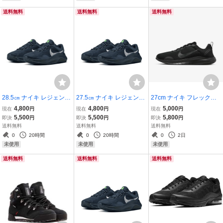
送料無料
送料無料
送料無料
28.5㎝ ナイキ レジェンド
27.5㎝ ナイキ レジェンド
27cm ナイキ フレックス
エッセンシャル 3 ネクス
エッセンシャル 3 ネクス
エクスペリエンス ラン 12
4,800
4,800
5,000
現在
円
現在
円
現在
円
ト ネイチャー DM1120-4
ト ネイチャー DM1120-4
黒/黒 DV0740-003 NIKE F
5,500
5,500
5,800
即決
円
即決
円
即決
円
03 NIKE LEGEND ESSE
03NIKE LEGEND ESSEN
LEX EXPERIENCE RN 1
送料無料
送料無料
送料無料
NTIAL 3 NEXT NATURE
TIAL 3 NEXT NATURE N
2
0
20時間
0
20時間
0
2日
NN トレーニング
N トレーニング
未使用
未使用
未使用
送料無料
送料無料
送料無料