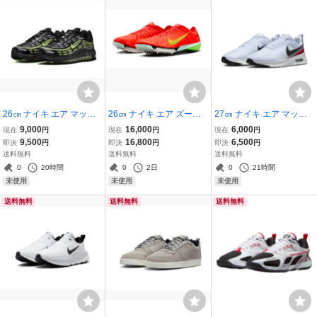
26㎝ ナイキ エア マック
26㎝ ナイキ エア ズーム
27㎝ ナイキ エア マック
ス T.L 2.5 黒/銀/黄緑 FZ41
ヴィクトリー 2 オレンジ/
ス ニュアクシス 灰/黒/赤
9,000
16,000
6,000
現在
円
現在
円
現在
円
10-003NIKE AIR MAX T.L
黄 FD8411-600 NIKE AIR
FD4329-002 NIKE AIR M
9,500
16,800
6,500
即決
円
即決
円
即決
円
2.5
ZOOM VICTORY 2 陸上
AX NUAXIS
送料無料
送料無料
送料無料
スパイク
0
20時間
0
2日
0
21時間
未使用
未使用
未使用
送料無料
送料無料
送料無料