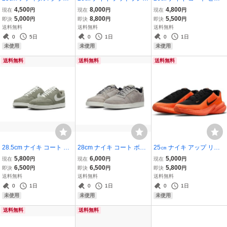
ドフォーム ゴー ソック 黒
スエード 薄茶/白 654888-
ョン ロー 茶 IO8749-299
4,500
8,000
4,800
現在
円
現在
円
現在
円
ID4036 ADIDAS CLOUDF
727 NIKE HOODLAND S
NIKE COURT VISION LO
5,000
8,800
5,500
即決
円
即決
円
即決
円
OAM GO SOCK スリッポ
UEDE ブーツタイプ ウィ
カカオワオ
送料無料
送料無料
送料無料
ン
ート
0
5日
0
1日
0
1日
未使用
未使用
未使用
送料無料
送料無料
送料無料
28.5cm ナイキ コート ビ
28cm ナイキ コート ボロ
25㎝ ナイキ アップ リフ
ジョン ロー ライトアーミ
ー ロー プレミアム 灰/白
ト SC オレンジ/黒 IB2765
5,800
6,000
5,000
現在
円
現在
円
現在
円
ー/白 HM9429-300 NIKE
844881-006 NIKE COUR
-004 NIKE UPLIFT SC ト
6,500
6,500
5,800
即決
円
即決
円
即決
円
COURT VISION LO
T BOROUGH LOW PRM
レーニング
送料無料
送料無料
送料無料
定番
0
1日
0
1日
0
1日
未使用
未使用
未使用
送料無料
送料無料