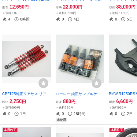
正フロントホイール ホイー
ボン 純正マフラー サイレン
DMH501AF 200
12,650
22,000
88,000
円
円
円
現在
即決
現在
ル STEED 19x2.15 23年ダン
サー ZDM-A102 diavel carbo
W4C000xxx du
＋送料1,870円
＋送料1,650円
＋送料7,160円
ロップF24タイヤ
n エキゾースト muffler ヒー
シリンダー 749S 7
4
8時間
0
4日
0
5日
トガード
gine
CBF125純正リアサス リアサ
ハーレー 純正サンプルケア
BMW R1250RS 
スペンション リアショック
キット クリーナー ケミカル
LZG76 純正フ
2,750
880
6,600
円
円
円
即決
即決
即決
曲がり無SDH125 LALPCJ72
バイクソープ バグリムーバ
センターパネル 
＋送料990円
＋送料770円
＋送料990円
8H
ー ホイールクリーナー シャ
印 4663855666
0
1日
0
18時間
0
2日
ンプー 洗車 未使用
未使用
本日終了
本日終了