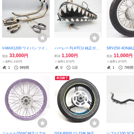
V-MAX1200 ワイバン ツイン
ハーレー FLHTCU 純正ガソ
SRV250 4D
マフラー チタン 1FK 2WE 2L
リンタンク EVOエボ ウルト
ル リヤホイール18x
33,000
1,100
11,000
円
円
円
現在
即決
現在
T 3UF V-MAX wyvern r`sgear
ラ クラシック
Y00 DIDリム 
＋送料1,430円
＋送料1,870円
＋送料1,870円
アールズギア VMAX 魔人
1
8時間
0
1日
1
7時間
本日終了
ジェベル250XC純正リアホイ
GSX-R600 11-15年 純正 リ
レブル1100 S