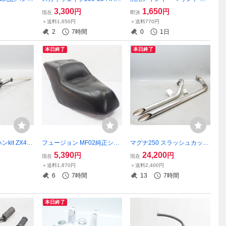
00 1100T
バックレスト 背もたれ グラ
ンオフ品かな流用に。ズーマ
3,300
1,650
円
円
現在
即決
ブバー タンデム CJ45A CK4
ー カブ ディオ ジャイロ
＋送料1,650円
＋送料770円
4A
2
7時間
0
1日
本日終了
本日終了
ンkit ZX40
フュージョン MF02純正シー
マグナ250 スラッシュカット
ル 93年～
ト メインシート FUSION
マフラー ドラッグパイプ MC
5,390
24,200
円
円
現在
現在
最適 ZZR4
29 φ51mm v-twin magna ア
＋送料1,870円
＋送料2,400円
メリカンドラッカーズ?
6
7時間
13
7時間
本日終了