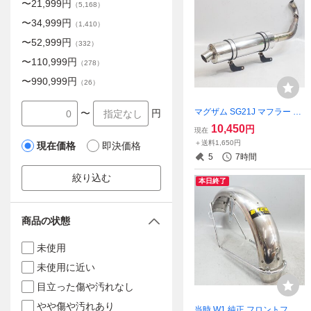
〜
21,999
円
（
5,168
）
〜
34,999
円
（
1,410
）
〜
52,999
円
（
332
）
〜
110,999
円
（
278
）
〜
990,999
円
（
26
）
マグザム SG21J マフラー ス
〜
円
テンレス フルエキ MAXAM
10,450
円
現在
インジェクション
＋送料1,650円
現在価格
即決価格
5
7時間
絞り込む
本日終了
商品の状態
未使用
未使用に近い
目立った傷や汚れなし
やや傷や汚れあり
当時 W1 純正 フロントフェ