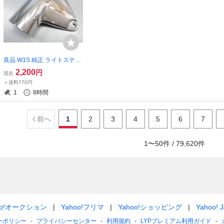
良品 W1S 純正 ライトステー
右 W1F ヘッドライトステー
2,200
円
現在
ダブワン スペシャル 絶版旧
＋送料770円
車
1
8時間
前へ
1
2
3
4
5
6
7
1
〜
50
件 /
79,620
件
oo!オークション
Yahoo!フリマ
Yahoo!ショッピング
Yahoo! 
ーポリシー
プライバシーセンター
利用規約
LYPプレミアム利用ガイド