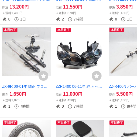
ール 部分ヒット歪み 多めの
アホイール 17×5.50 リヤホ
ル バー REBEL11
13,200
11,550
3,850
円
円
円
即決
現在
即決
ウェイトでイケるかも 03D品
イール ブレーキディスク JS
MLA-A00
＋送料1,430円
＋送料1,870円
＋送料1,430円
番18X2.15J SJ45A
1C3 GSXR600
0
1日
2
7時間
0
1日
本日終了
本日終了
本日終了
ZX-9R 00-01年 純正 フロン
ZZR1400 06-11年 純正 ヘッ
ZZ-R400N バーハ
トフォーク ステム セット サ
ドライト ZZ-R1400 ヘッドラ
0N パイプハンド
1,650
11,000
5,500
円
円
円
現在
現在
現在
スペンション 三又 Ninja ZX9
ンプ レンズ ZX-14
ポジション変更に
＋送料1,870円
＋送料1,430円
＋送料1,430円
R ユメタマ ZX900E
00N ZZ-R400
1
7時間
0
7時間
1
8時間
本日終了
本日終了
本日終了