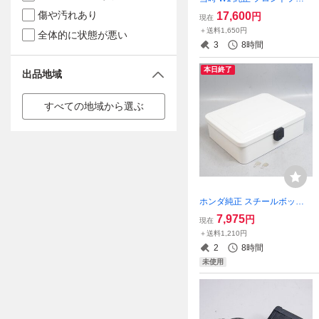
ンダー ステー ステンレス製
傷や汚れあり
17,600
円
現在
フェンダー W1F ダブワン 絶
＋送料1,650円
全体的に状態が悪い
版旧車 昭和レトロ fender
3
8時間
本日終了
出品地域
すべての地域から選ぶ
ホンダ純正 スチールボック
ス 未使用 絶版 リアボックス
7,975
円
現在
スーパーカブ リトルカブ ハ
＋送料1,210円
ンターカブ クロスカブ
2
8時間
未使用