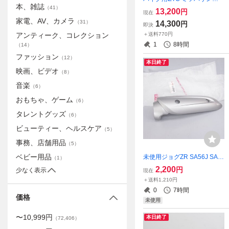
本、雑誌
ーワ MITSUBA MSC-BE61 E
（
41
）
13,200
円
現在
TC車載器 アンテナ分離型 オ
家電、AV、カメラ
（
31
）
14,300
円
即決
ートバイ用 二輪用 通電可!!!
＋送料770円
アンティーク、コレクション
1
8時間
（
14
）
ファッション
（
12
）
本日終了
映画、ビデオ
（
8
）
音楽
（
6
）
おもちゃ、ゲーム
（
6
）
タレントグッズ
（
6
）
ビューティー、ヘルスケア
（
5
）
事務、店舗用品
（
5
）
ベビー用品
未使用ジョグZR SA56J SA5
（
1
）
8J純正マフラープロテクター
2,200
円
少なく表示
現在
ヒートガード 遮熱板 サイレ
＋送料1,210円
ンサーガード3P3-E4718-00
0
7時間
JOG CE50ZR 15-18年
価格
未使用
〜
10,999
円
本日終了
（
72,406
）