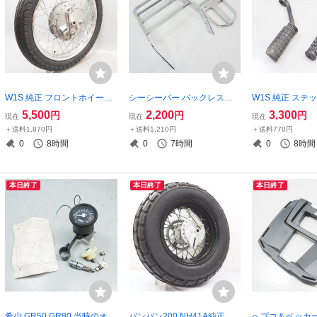
W1S 純正 フロントホイール
シーシーバー バックレスト
W1S 純正 ステ
W1F ホイール ドラム パネル
キャリア パット ドラッグス
ステップ W1F W1
5,500
2,200
3,300
円
円
円
現在
現在
現在
カバー 絶版旧車 ダブワンス
ター400 シャドウ バルカン
版旧車 step メ
＋送料1,870円
＋送料1,210円
＋送料770円
ペシャル 当時
レブル イントルーダークラ
ー リア
0
8時間
0
7時間
0
8時間
シック400
本日終了
本日終了
本日終了
希少 GR50 GR80 当時のオプ
バンバン200 NH41A純正リ
へプコ＆ベッカー