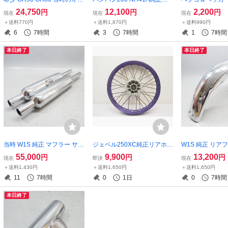
ション タコメーターキット
アホイール リヤホイール14x
ースプレート イ
24,750
12,100
2,200
円
円
円
現在
現在
現在
タコメーター ステー tachom
4.50 RV200 vanvan NH42A
ク 汎用 キャリア
＋送料770円
＋送料1,870円
＋送料990円
eter ギア GT50 MR50 ミニト
13G
ャリア Hepco＆B
6
7時間
3
7時間
1
7時間
レ GR ヤマハ
本日終了
本日終了
当時 W1S 純正 マフラー サイ
ジェベル250XC純正リアホイ
W1S 純正 リア
レンサー W1F W1SA W3 ダ
ール後ろホイール18x2.15 DJ
1F W1SA フェ
55,000
9,900
13,200
円
円
円
現在
即決
現在
ブワン スペシャル エスエー
EBEL SJ45A DR250R
ン スペシャル 
＋送料1,430円
＋送料1,650円
＋送料1,650円
650RS ダブサン絶版旧車
旧車 昭和レトロ
11
7時間
0
1日
0
7時間
本日終了