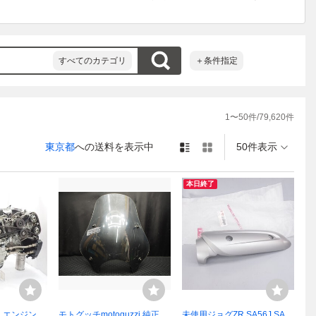
すべてのカテゴリ
＋条件指定
1
〜
50
件/
79,620
件
東京都
への送料を表示中
50件表示
本日終了
 エンジン Z
モトグッチmotoguzzi 純正ス
未使用ジョグZR SA56J SA5