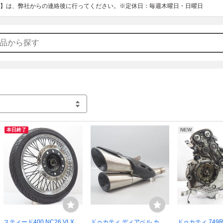
】は、弊社からの連絡後に行ってください。※定休日：毎週木曜日・日曜日
〒444-0908

愛知県岡崎市橋目町恵香12番地

壱濱部品　【 (有)エムシーマニアック 】

　営業時間10時～17時30分

　定休日：木曜日、日曜日  

　ＴＥＬ；０５６４－３２－７８７８

　ＦＡＸ；０５６４－３２－７８７９
本日終了
NEW
スティード400 NC26 VLX純
ドゥカティ ディアベル カー
ドゥカティ 749R