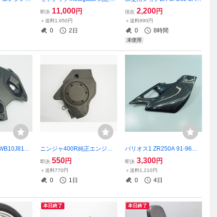
4年 ZDM749
クリーン シールド バイザー
8J純正マフラー遮熱板プロテ
11,000
2,200
円
円
即決
現在
cati ピストン
ウインドシールド62577610
クター ヒートガード サイレ
＋送料1,650円
＋送料990円
49 999 en
刻印
ンサーガード3P3-E4718-00
0
2日
0
8時間
JOG CE50ZR 15-18年
未使用
WB10J810X
ニンジャ400R純正エンジン
バリオス1 ZR250A 91-96年
ロントパネル
カバー スプロケットカバー
モデル 純正サイドカバー左
550
3,300
円
円
即決
即決
バイザー 刻
割れ破損無しER400B 10-13
サイドカウル バリウス BALI
＋送料770円
＋送料1,210円
3 割れ無!
年
US. ベースにおすすめ 欠損無
0
1日
0
4日
本日終了
本日終了