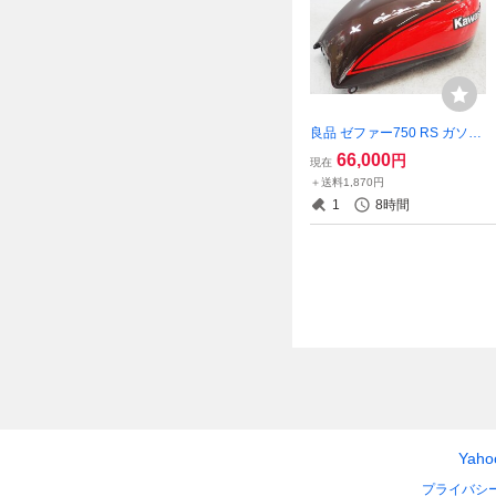
良品 ゼファー750 RS ガソリ
ンタンク ZR750C 燃料タン
66,000
円
現在
ク フューエルタンク 火の玉
＋送料1,870円
ファイヤーボール Z1 Z2 ZEP
1
8時間
HYR750
Yah
プライバシ