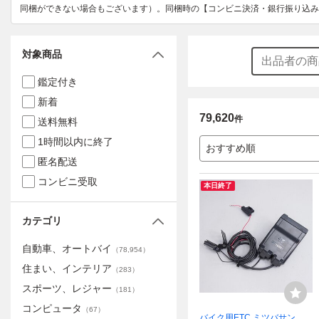
同梱ができない場合もございます）。同梱時の【コンビニ決済・銀行振り込み
対象商品
鑑定付き
新着
79,620
件
送料無料
1時間以内に終了
おすすめ順
匿名配送
コンビニ受取
本日終了
カテゴリ
自動車、オートバイ
（
78,954
）
住まい、インテリア
（
283
）
スポーツ、レジャー
（
181
）
コンピュータ
（
67
）
バイク用ETC ミツバサンコ