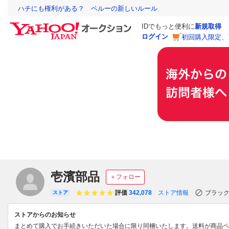
ハチにも権利がある？ ペルーの新しいルール
IDでもっと便利に
新規取得
ログイン
初回購入限定、
壱濱部品
＋フォロー
評価
342,078
ストア情報
ブラッ
ストア
ストアからのお知らせ
まとめて購入でお手続きいただいた場合に限り同梱いたします。送料が商品ペ