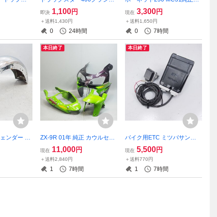
ージーラッ
ク バックレスト シーシーバ
アホイール リヤホイール17x
1,100
3,300
円
円
即決
現在
 荷台 リアキ
ー DSC400 4TR VH01J
5.50 HORNET 73R
＋送料1,430円
＋送料1,650円
ecker
0
24時間
0
7時間
本日終了
本日終了
フェンダー W
ZX-9R 01年 純正 カウルセッ
バイク用ETC ミツバサンコ
ンダー ダブワ
ト アッパーカウル フロント
ーワ MITSUBA MSC-BE51 E
11,000
5,500
円
円
現在
現在
エスエー 絶版
フェンダー テールカウル フ
TC車載器 アンテナ分離型 オ
＋送料2,840円
＋送料770円
ロントカウル シートカウル
ートバイ用 二輪用 通電確認
1
7時間
1
7時間
Ninja ZX9R
OK!