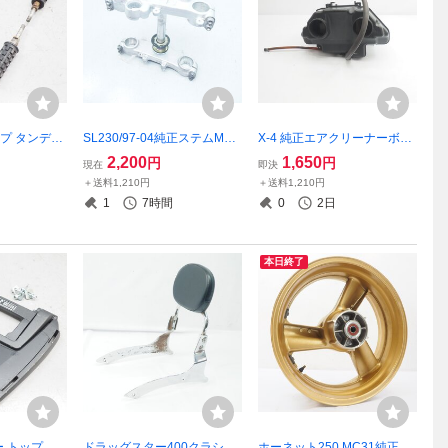
ップ タンデム
SL230/97-04純正ステムMD3
X-4 純正エアクリーナーボッ
 W1SA 絶
3トップブリッジ.アンダーブ
クス SC38 97年 エアクリ BO
2,200
1,650
円
円
現在
即決
イン ドライバ
ラケット37パイΦ
X X4 CB1300DC 絶版
＋送料1,210円
＋送料1,210円
1
7時間
0
2日
本日終了
 トップケ
ドラッグスター400クラシッ
ホーネット250 MC31純正リ