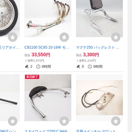
N純正リアホイー
CB1100 SC65 10-16年 モリ
マグナ250 バックレスト キ
2.15 2UJ
ワキ 4in1 ショートマフラー
ャリア 背もたれ MC29 v-twin
33,550
3,300
円
円
現在
現在
アルミ
ステンレス フルエキ JMCA
ラゲッジラック magna リア
＋送料1,870円
＋送料1,210円
キャリア carrier
2
8時間
0
8時間
本日終了
C83純正ハンド
スカイウェイブ250 CJ44A
汎用メインキー マウント ワ