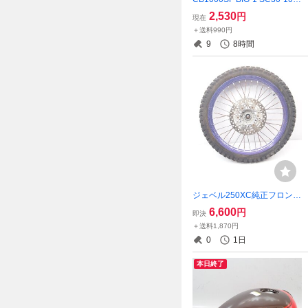
2 93年外し 純正アクセサリ
2,530
円
現在
ー エンジンガード 左右セッ
＋送料990円
ト 絶版 希少 SC30 92-97年
9
8時間
ジェベル250XC純正フロント
ホイール 部分ヒット 多めの
6,600
円
即決
ウェイトでイケるかも 21X1.
＋送料1,870円
60J SJ45A
0
1日
本日終了