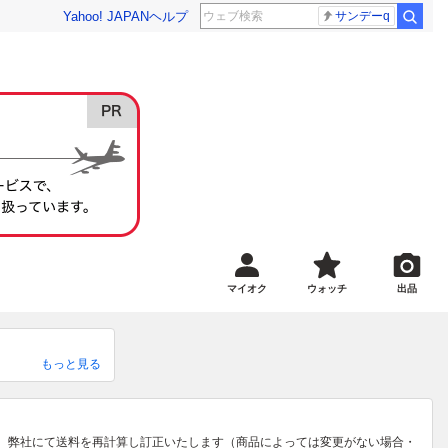
Yahoo! JAPAN
ヘルプ
サンデーq
マイオク
ウォッチ
出品
もっと見る
っぱいのラインナッ
りご連絡ください。
、弊社にて送料を再計算し訂正いたします（商品によっては変更がない場合・