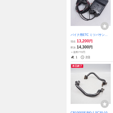
バイク用ETC ミツバサンコ
ーワ MITSUBA MSC-BE61 E
13,200
円
現在
TC車載器 アンテナ分離型 オ
14,300
円
即決
ートバイ用 二輪用 通電可!!
＋送料770円
1
2日
本日終了
CB1000SF BIG-1 SC30-100