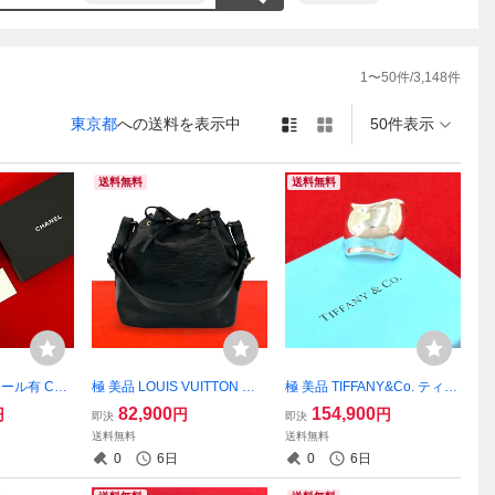
点ございました
1
〜
50
件/
3,148
件
場合がございま
東京都
への送料を表示中
50件表示
送料無料
送料無料
シール有 CHA
極 美品 LOUIS VUITTON ル
極 美品 TIFFANY&Co. ティフ
マトラッセ コ
イヴィトン ヴィンテージ プ
ァニー エルサペレッティ ボ
82,900
154,900
円
円
円
即決
即決
アスキン レ
チ ノエ エピ レザー 本革 巾
ーン リング シルバー925 指
送料無料
送料無料
財布 ウォレッ
着 ショルダーバッグ クロス
輪 22号 アクセサリー シルバ
0
6日
0
6日
07
ボディバッグ ノワール 2295
ー 26529
8