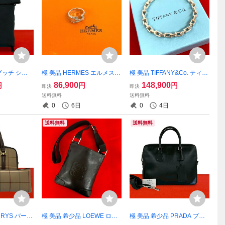
 グッチ シェ
極 美品 HERMES エルメス
極 美品 TIFFANY&Co. ティフ
ブライン キ
ヴィンテージ メキシカン リ
ァニー T ナロー ブレスレッ
86,900
148,900
円
円
円
即決
即決
 本革 リュッ
ング シルバー925 指輪 12号
ト シルバー925 アクセサリ
送料無料
送料無料
パック デイ
アクセサリー シルバー 2434
ー シルバー 77941
0
6日
0
4日
8341
4
送料無料
送料無料
RRYS バーバ
極 美品 希少品 LOEWE ロエ
極 美品 希少品 PRADA プラ
ホース ロゴ
ベ アナグラム ロゴ レザー 本
ダ ロゴ サフィアーノ レザー