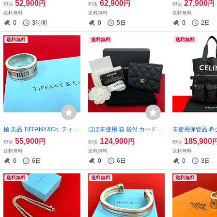
52,900
62,900
27,900
円
円
円
即決
即決
即決
ェリーライン GG ロゴ レザ
GG ロゴ 柄 金具 レザー 本革
チェック 柄 キ
送料無料
送料無料
送料無料
ー ハンドバッグ ミニ ボスト
ショルダーバッグ サコッシ
ー 本革 ハンド
0
3時間
0
5日
0
2日
ンバッグ ネイビー 25932
ュ ブラウン 332-4
ブラウン 20118
送料無料
送料無料
送料無料
極 美品 TIFFANY&Co. ティフ
ほぼ未使用 箱 袋付 カード シ
未使用保管品 希
ァニー ヴィンテージ アトラ
ール有り 28番台 CHANEL シ
CELINE セリー
55,900
124,900
185,900
円
円
即決
即決
即決
ス ワイド リング シルバー92
ャネル マトラッセ ココマー
ント ナイロン 
送料無料
送料無料
送料無料
5 指輪 20.5号 アクセサリー
ク キャビアスキン 三つ折り
ハンドバッグ セ
0
6日
0
6日
0
3日
シルバー 45288
財布 ブラック 32208
ーバッグ ブラック 
送料無料
送料無料
送料無料