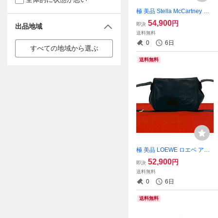
極 美品 Stella McCartney ス
テラマッカートニー ファラ
54,900
円
即決
出品地域
ベラ エコレザー 2way チェー
送料無料
ン ハンドバッグ ショルダー
0
6日
バッグ ブラック 36841
すべての地域から選ぶ
送料無料
極 美品 LOEWE ロエベ アナ
グラム ロゴ レザー 本革 巾着
52,900
円
即決
ショルダーバッグ サコッシ
送料無料
ュ ポシェット クロスボディ
0
6日
バッグ ブラック 82953
送料無料