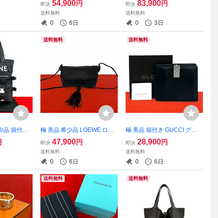
54,900
83,900
円
円
即決
即決
ャンバス レザ
革 ナイロン ショルダーバッ
本革 2way ショルダーバッグ
送料無料
送料無料
バッグ カーキ
グ ポシェット サコッシュ ブ
ビジネスバッグ ブリーフケ
0
6日
0
3日
ラック 黒 26942
ース ブラック b38-7
送料無料
送料無料
少品 袋付き
極 美品 希少品 LOEWE ロエ
極 美品 箱付き GUCCI グッ
ヌ ロゴ プリ
ベ アナグラム ロゴ 柄 金具
チ GG ロゴ 金具 レザー 本革
47,900
28,900
円
円
円
即決
即決
トートバッグ
レザー 本革 ショルダーバッ
二つ折り 財布 ウォレット 札
送料無料
送料無料
ミ ショルダ
グ サコッシュ ミニ ハンドバ
入れ 小銭入れ カードケース
0
6日
0
6日
06909
ッグ ブラック 72365
ブラック 黒 36276
送料無料
送料無料