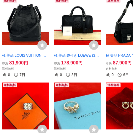
送料無料
送料無料
送料無料
極 美品 LOUIS VUITTON ル
極 美品 袋付き LOEWE ロエ
極 美品 PRADA
イヴィトン ヴィンテージ ノ
ベ ヴィンテージ アマソナ 28
ロゴ 金具 レザー
81,900
178,900
87,900
円
円
円
即決
即決
即決
エ エピ レザー 本革 セミ ワ
アナグラム ロゴ レザー 本革
ト ナイロン セミ
送料無料
送料無料
送料無料
ン ショルダーバッグ トート
ハンドバッグ ミニ ボストン
ダーバッグ ハン
0
7日
0
3日
0
6日
バッグ ノワール 59648
バッグ ブラック 39968
ラック 黒 51708
送料無料
送料無料
送料無料