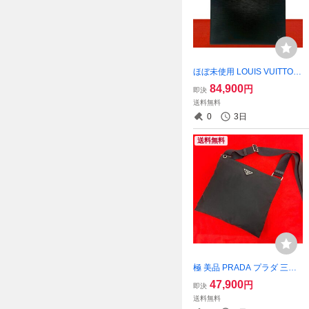
ほぼ未使用 LOUIS VUITTON
ルイヴィトン ジェモ エピ レ
84,900
円
即決
ザー 本革 トートバッグ ハン
送料無料
ドバッグ ビジネスバッグ ノ
0
3日
ワール 478-3
送料無料
極 美品 PRADA プラダ 三角
ロゴ 金具 テスート ナイロン
47,900
円
即決
ミニ ショルダーバッグ ハン
送料無料
ドバッグ ポシェット サコッ