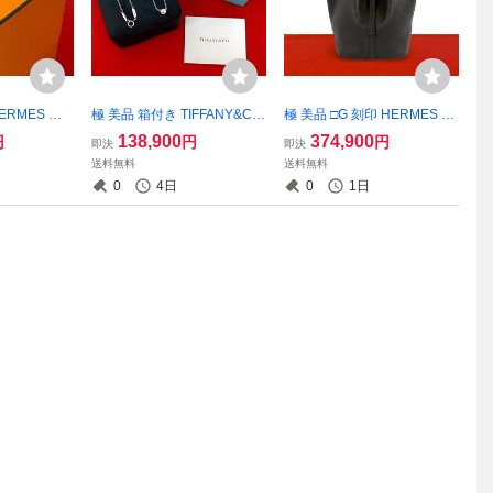
ERMES エ
極 美品 箱付き TIFFANY&Co.
極 美品 □G 刻印 HERMES エ
ス リング シ
ティファニー バイザヤード
ルメス ピコタン MM トリヨ
138,900
374,900
円
円
円
即決
即決
8イエローゴー
ネックレス Pt950プラチナ ダ
ンクレマンス レザー 本革 ハ
送料無料
送料無料
アクセサリー
イヤモンド チェーン ネック
ンドバッグ トートバッグ エ
0
4日
0
1日
レス シルバー 1220a
ベンヌ 85837