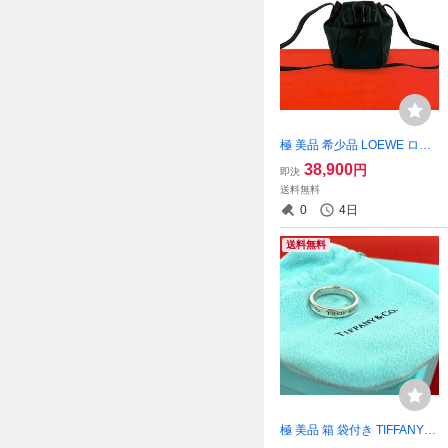
極 美品 希少品 LOEWE ロエ
ベ ヴィンテージ ロゴ レザー
38,900
円
即決
本革 ミニ 巾着 ショルダーバ
送料無料
ッグ ポシェット サコッシュ
0
4日
ブラック 黒 16873
送料無料
極 美品 箱 袋付き TIFFANY&
Co. ティファニー ヴィンテー