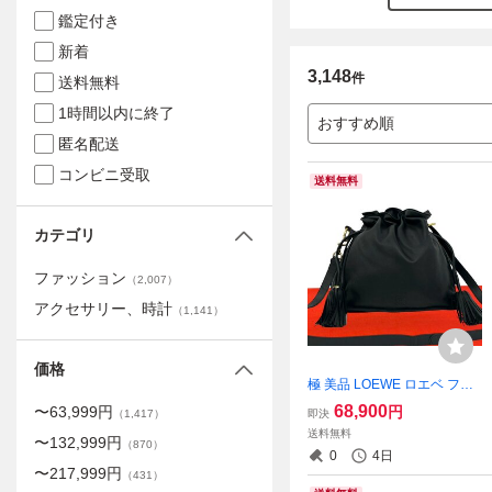
鑑定付き
新着
3,148
件
送料無料
1時間以内に終了
おすすめ順
匿名配送
コンビニ受取
送料無料
カテゴリ
ファッション
（
2,007
）
アクセサリー、時計
（
1,141
）
価格
極 美品 LOEWE ロエベ フラ
メンコ アナグラム ロゴ 柄 刻
68,900
円
〜
63,999
円
即決
（
1,417
）
印 ナッパ レザー 本革 タッセ
送料無料
〜
132,999
円
ル 巾着 ショルダーバッグ ブ
（
870
）
0
4日
ラック 245-2
〜
217,999
円
（
431
）