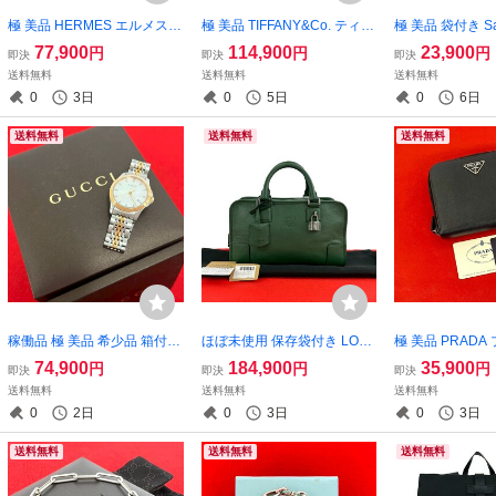
極 美品 HERMES エルメス
極 美品 TIFFANY&Co. ティフ
極 美品 袋付き Salv
シェーヌダンクル アトラー
ァニー シグネチャー クロス
agamo サルヴ
77,900
114,900
23,900
円
円
円
即決
即決
即決
ジュ リング シルバー925 指
リング シルバー925 K18イエ
ラガモ ガンチー
送料無料
送料無料
送料無料
輪 9号 レディース アクセサ
ローゴールド 指輪 9号 シル
珠 クリスタル 
0
3日
0
5日
0
6日
リー シルバー 70548
バー ゴールド 60717
サリー ゴールド 1
送料無料
送料無料
送料無料
稼働品 極 美品 希少品 箱付き
ほぼ未使用 保存袋付き LOE
極 美品 PRADA
GUCCI グッチ GG ロゴ ステ
WE ロエベ アマソナ 28 アナ
ロゴ 金具 サフ
74,900
184,900
35,900
円
円
円
即決
即決
即決
ンレススチール クォーツ 腕
グラム ロゴ レザー 本革 ハン
ー 本革 二つ折り
送料無料
送料無料
送料無料
時計 リストウォッチ シルバ
ドバッグ ミニ ボストンバッ
ウォレット 札入
0
2日
0
3日
0
3日
ー 32380
グ グリーン 105-9
ブラック 61539
送料無料
送料無料
送料無料