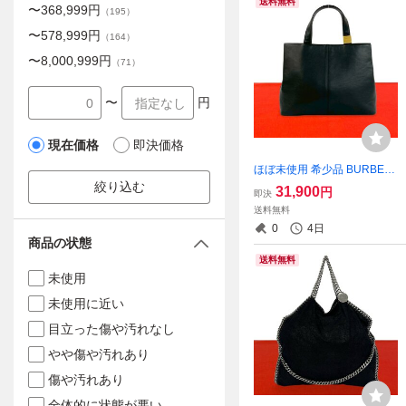
送料無料
〜
368,999
円
（
195
）
〜
578,999
円
（
164
）
〜
8,000,999
円
（
71
）
〜
円
現在価格
即決価格
ほぼ未使用 希少品 BURBER
RY バーバリー ノバチェック
絞り込む
31,900
円
即決
柄 ロゴ 刻印 金具 レザー 本
送料無料
革 ハンドバッグ トートバッ
0
4日
グ ブラック 22073
商品の状態
送料無料
未使用
未使用に近い
目立った傷や汚れなし
やや傷や汚れあり
傷や汚れあり
全体的に状態が悪い