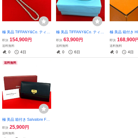
極 美品 TIFFANY&Co. ティフ
極 美品 TIFFANY&Co. ティフ
極 美品 箱付き H
ァニー ツイストロープ チェ
ァニー ヴィンテージ グルー
ルメス ヘラクレ
154,900
63,900
168,900
円
円
即決
即決
即決
ーン ネックレス シルバー92
ブド バングル ダブルライン
ルバー925 K1
送料無料
送料無料
送料無料
5 K14イエローゴールド アク
シルバー925 カフ ブレスレ
ルド 指輪 9号 
0
4日
0
6日
0
4日
セサリー シルバー 92217
ット シルバー 26252
シルバー 42902
送料無料
極 美品 箱付き Salvatore Ferr
agamo サルヴァトーレフェ
25,900
円
即決
ラガモ ガンチーニ 金具 レザ
送料無料
ー 本革 三つ折り 財布 ウォレ