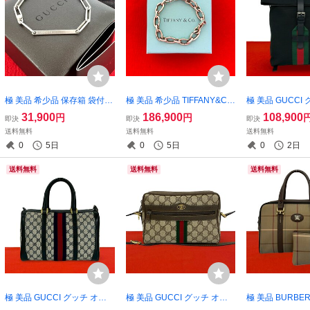
極 美品 希少品 保存箱 袋付き
極 美品 希少品 TIFFANY&Co.
極 美品 GUCCI
GUCCI グッチ ロゴ プレート
ティファニー クラスピング
リーライン ウェ
31,900
186,900
108,900
円
円
即決
即決
即決
ブレスレット シルバー925
ブレスレット シルバー925
ャンバス レザー
送料無料
送料無料
送料無料
チェーン アクセサリー シル
チェーン バングル アクセサ
クサック バック
0
5日
0
5日
0
2日
バー 35311
リー 34966
パック ブラック 1
送料無料
送料無料
送料無料
極 美品 GUCCI グッチ オー
極 美品 GUCCI グッチ オー
極 美品 BURBE
ルドグッチ ヴィンテージ シ
ルドグッチ シェリーライン
リーズ シャドー