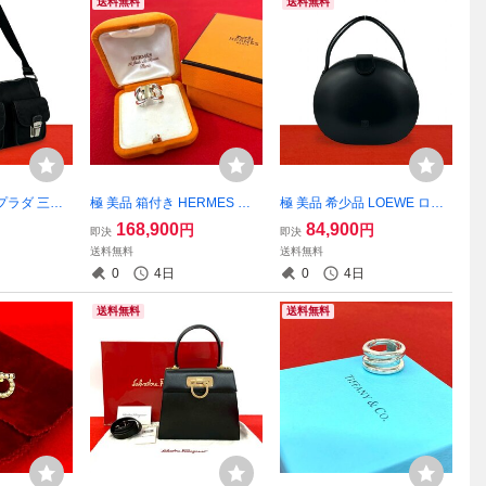
送料無料
送料無料
 プラダ 三角
極 美品 箱付き HERMES エ
極 美品 希少品 LOEWE ロエ
 本革 テスー
ルメス ヒストリー リング シ
ベ ヴィンテージ アナグラム
168,900
84,900
円
円
即決
即決
 ワン ショル
ルバー925 K18イエローゴー
レザー 本革 ラウンド ハンド
送料無料
送料無料
ドバッグ ブ
ルド 指輪 8号 アクセサリー
バッグ ミニ トートバッグ ブ
0
4日
0
4日
シルバー 29560
ラック 黒 09729
送料無料
送料無料