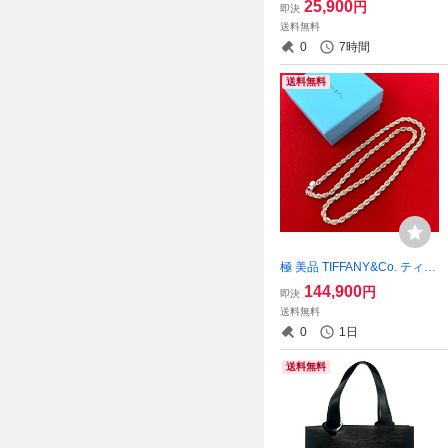
25,900
円
即決
ジ ナロー リング シルバー92
送料無料
5 指輪 13.5号 アクセサリー
0
7時間
シルバー 401-2
送料無料
極 美品 TIFFANY&Co. ティフ
ァニー ツイストロープ ネッ
144,900
円
即決
クレス シルバー925 K18イエ
送料無料
ローゴールド アクセサリー
0
1日
シルバー 32058
送料無料