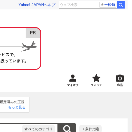
Yahoo! JAPAN
ヘルプ
一松旬
マイオク
ウォッチ
出品
鑑定済みの正規
もっと見る
着から2日以内
鑑定の後、返品返
すべてのカテゴリ
＋条件指定