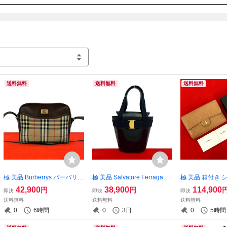
●必ず、入札前に商品説明を最後までお読みください。また、ご不明
ら事前にご質問ください。

●新規の方、マイナス評価が多い方などの入札は予告無しに削除する
す。

●定休日:水曜日
送料無料
送料無料
送料無料
極 美品 Burberrys バーバリー
極 美品 Salvatore Ferragamo
極 美品 箱付き 
ズ ノバチェック シャドーホ
サルヴァトーレフェラガモ
NEL シャネル 
42,900
38,900
114,900
円
円
即決
即決
即決
ース 柄 キャンバス レザー 本
ヴィンテージ ヴァラリボン
コマーク キャビ
送料無料
送料無料
送料無料
革 ショルダーバッグ ポシェ
金具 レザー 本革 ハンドバッ
ザー 三つ折り 
0
6時間
0
3日
0
5時間
ット ブラウン 16662
グ ネイビー 19299
ト ベージュ 694