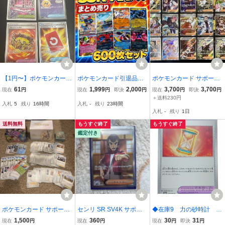
【1円〜】ポケモンカード
ポケモンカード引退品
ポケモンカード サポート
SR 4枚セットトレーナー
まとめ売り 約600枚セ
トレーナーズ SR 15枚セ
61
1,999
2,000
3,700
3,700
現在
円
現在
円
即決
円
現在
円
即決
円
ズ
ット SSR AR RR R キラ
ット まとめ売り
＋送料230円
入札
5
残り
16時間
入札
-
残り
23時間
ノーマル トレーナーズ レ
入札
-
残り
1日
シラム ゼクロム サーナイ
ト サザンドラ
送料無料
もうすぐ終了
もうすぐ終了
鑑定付き
ポケモンカード サポート
センリ SR SV4K サポー
◆在庫9 力の砂時計 ト
トレーナーズ グッズ まと
ト ポケモンカード トレー
レーナーズ グッズ ポ
1,500
360
30
31
現在
円
現在
円
現在
円
即決
円