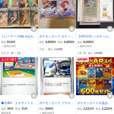
トレーナーズ8枚 acgカー
ポケモンカード ロケット
【ARS10】ハガネール
ド セクシーカード ファン
団のアテナ アイリスの闘
旧裏 トレーナーズVol.5
810
4,600
4,600
6,000
現在
円
現在
円
即決
円
現在
円
アート
志 SAR sar トレーナーズ
プロモ 渦巻きホロ
＋送料230円
＋送料230円
入札
-
残り
21時間
2枚セット
鑑定書付き 旧裏面 psa
入札
2
残り
1日
入札
11
残り
24時間
10相当
もうすぐ終了
送料無料
◆在庫9 エキサイトスタ
ポケモンカード フウロ 05
ポケモンカード引退品
ジアム トレーナーズ
6/059 U BW6 トレーナー
まとめ売り 約600枚セ
30
31
500
2,221
2,222
現在
円
即決
円
現在
円
現在
円
即決
円
スタジアム ポケモンカ
ズ サポート
ット UR AR RR R キラ ノ
送料未定
＋送料185円