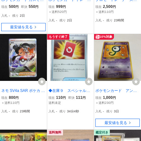
やる気 サポート トレーナ
ーズ・特殊エネルギーな
スト 4枚セット エクス
500
550
999
2,500
現在
円
即決
円
現在
円
現在
円
ーズ SD 110/127
ど約700枚 大量 まとめ売
トラバトルの日 ポケモ
＋送料520円
＋送料110円
入札
-
残り
2日
り②シアノ ポケパッド
ンカード pokemon Trai
入札
-
残り
2日
入札
-
残り
23時間
ners' Mail
最安値を見る
もうすぐ終了
10%対象
ネモ SV4a SAR ポケカ ポ
◆在庫９ スペシャルレ
ポケモンカード アンノ
ケモンカード サポート ト
ッドカード トレーナー
ーン トレーナーズおま
800
110
111
1,000
現在
円
現在
円
即決
円
現在
円
レーナーズ
ズ グッズ ポケモンカ
けカード 旧裏
＋送料110円
送料未定
＋送料230円
ード
入札
-
残り
23時間
入札
-
残り
34分3秒
入札
-
残り
3日
最安値を見る
送料無料
鑑定付き