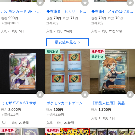
ポケモンカード SR トレ
◆在庫９ ヒカリ トレ
◆在庫4 メイのはげま
ーナーズ RRR まとめ売
ーナーズ サポート ポ
し トレーナーズ サポ
999
70
71
70
70
現在
円
現在
円
即決
円
現在
円
即決
円
り グッズ サポート
ケモンカード
ート ポケモンカード
＋送料180円
送料未定
送料未定
入札
-
残り
5日
入札
-
残り
2時間
入札
-
残り
23分39秒
最安値を見る
鑑定付き
送料無料
鑑定付き
ミモザ SV1V SR サポー
ポケモンカードゲーム ス
【新品未使用】 美品 ポ
ト トレーナーズ ポケカ
トームエメラルダ ぼうけ
ケモンカード アビスアイ
2,000
100
1,700
現在
円
現在
円
現在
円
ポケモンカード
んのランタン トレーナー
SR サポート トレーナー
＋送料110円
＋送料230円
入札
1
残り
1日
ズ グッズ 4枚セット ③
ズ カスミの元気 M5
入札
-
残り
23時間
入札
-
残り
21時間
送料無料
送料無料