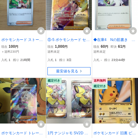
ポケモンカード ストーム
⑤-5 ポケモンカード セレ
◆在庫4 Nの筋書き ト
エメラルダ ギリー サポー
ナ SR 081/068 S11a 白熱
レーナーズ サポート
100
1,000
60
61
現在
円
現在
円
現在
円
即決
円
ト トレーナーズ ②
のアルカナ ポケカ トレー
ポケモンカード
＋送料230円
送料未定
送料未定
ナーズ
入札
1
残り
21時間
入札
1
残り
3日
入札
-
残り
23分43秒
最安値を見る
鑑定付き
送料無料
鑑定付き
ポケモンカード トレーナ
1円 ナンジャモ SV2D ポ
ポケモンカード 旧裏 ピカ