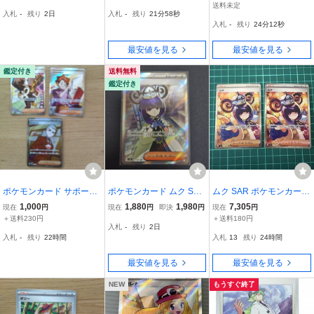
め売り
ナーズ ポケモン カード
ケモンカード
送料未定
入札
-
残り
2日
入札
-
残り
21分57秒
キラ ポケカ
入札
-
残り
24分11秒
最安値を見る
最安値を見る
鑑定付き
送料無料
鑑定付き
ポケモンカード サポート
ポケモンカード ムク SR
ムク SAR ポケモンカード
SR トレーナーズ ライム
111/081 サポート トレー
アビスアイ サポート トレ
1,000
1,880
1,980
7,305
現在
円
現在
円
即決
円
現在
円
マサキの転送 シュウメイ
ナーズ
ーナーズ M5 ポケモンカ
＋送料230円
＋送料180円
入札
-
残り
2日
ードゲーム ポケカ
入札
-
残り
22時間
入札
13
残り
24時間
最安値を見る
最安値を見る
NEW
もうすぐ終了