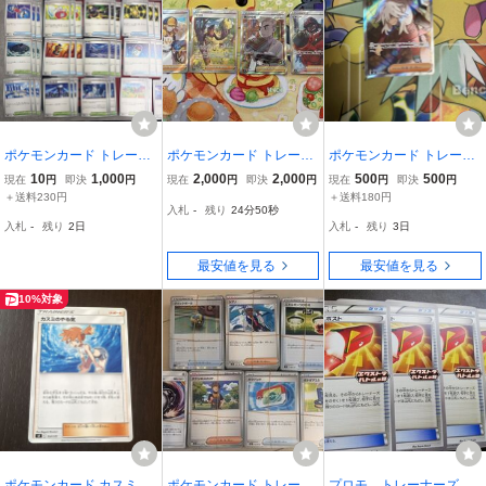
ポケモンカード トレーナ
ポケモンカード トレーナ
ポケモンカード トレーナ
ーズ グッズ スタジアム
ーズ SR SAR 博士の研
ーズ AZの安らぎ SR
10
1,000
2,000
2,000
500
500
現在
円
即決
円
現在
円
即決
円
現在
円
即決
円
まとめ売り 汎用カードセ
究 25th ANNIVERSARY
＋送料230円
＋送料180円
入札
-
残り
24分49秒
ット
COLLECTION ４枚セット
入札
-
残り
2日
入札
-
残り
3日
最安値を見る
最安値を見る
10%対象
ポケモンカード カスミの
ポケモンカード トレーナ
プロモ トレーナーズポ