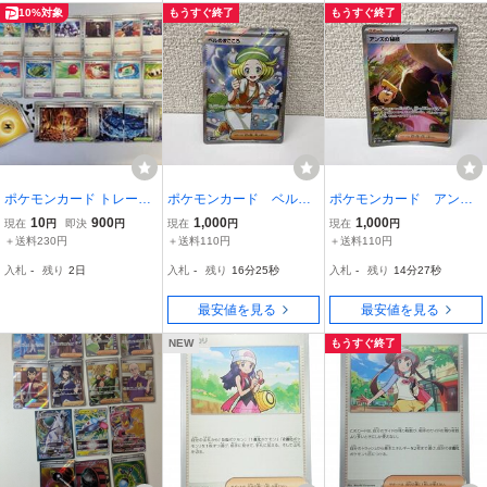
ッチ など
10%対象
もうすぐ終了
もうすぐ終了
ポケモンカード トレーナ
ポケモンカード ベルの
ポケモンカード アンズ
ーズ グッズ スタジアム
まごころ トレーナー
の秘技 トレーナーズ H
10
900
1,000
1,000
現在
円
即決
円
現在
円
現在
円
エネルギー まとめ売り
ズ H SV5M 092/071 SR
SV8a 228/187 SAR テラ
＋送料230円
＋送料110円
＋送料110円
サイバージャッジ ポケ
スタルフェスex ポケカ
入札
-
残り
2日
入札
-
残り
16分24秒
入札
-
残り
14分26秒
カ
最安値を見る
最安値を見る
NEW
もうすぐ終了