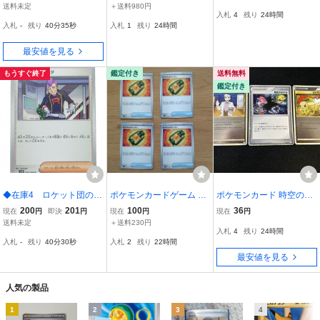
ズ ポケモンのどうぐ
上 ADV PCG PT DP LEG
トレーナーズパック 未開
送料未定
＋送料980円
入札
4
残り
24時間
ポケモンカード
END まとめ セット 大量
封20パック 非売品
入札
-
残り
40分34秒
入札
1
残り
24時間
卸
最安値を見る
もうすぐ終了
鑑定付き
送料無料
鑑定付き
◆在庫4 ロケット団のラ
ポケモンカードゲーム ス
ポケモンカード 時空のゆ
ムダ トレーナーズ サ
トームエメラルダ ぼうけ
がみ 等 古いトレーナーズ
200
201
100
36
現在
円
即決
円
現在
円
現在
円
ポート ポケモンカード
んのランタン トレーナー
3枚セット キラ含む
送料未定
＋送料230円
入札
4
残り
24時間
ズ グッズ 4枚セット ②
入札
-
残り
40分29秒
入札
2
残り
22時間
最安値を見る
人気の製品
1
2
3
4