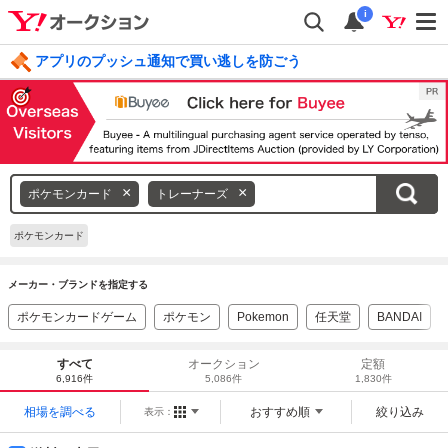
i
アプリのプッシュ通知で買い逃しを防ごう
毎日引けるくじ 今すぐ挑戦
ログイン
キ
ポケモンカード
トレーナーズ
ー
ワ
ポケモンカード
ー
ド
メーカー・ブランドを指定する
を
ポケモンカードゲーム
ポケモン
Pokemon
任天堂
BANDAI
消
す
すべて
オークション
定額
6,916件
5,086件
1,830件
相場を調べる
おすすめ順
絞り込み
表示：