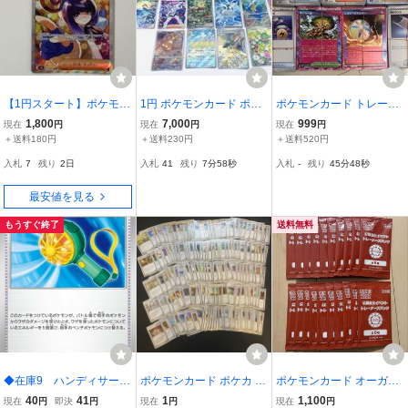
【1円スタート】ポケモン
1円 ポケモンカード ポケ
ポケモンカード トレーナ
カード ムク SAR 117/081
カ ポケットモンスター S
ーズ・特殊エネルギーな
1,800
7,000
999
現在
円
現在
円
現在
円
M5 サポート トレーナー
AR SR AR UR まとめ ど
ど約700枚 大量 まとめ売
＋送料180円
＋送料230円
＋送料520円
ズ アビスアイ
うぐ トレーナーズ モンス
り① ロケット団のラムダ
入札
7
残り
2日
入札
41
残り
7分57秒
入札
-
残り
45分47秒
ター リーリエのアブリボ
サカキ
ン No.7-048-1
最安値を見る
もうすぐ終了
送料無料
◆在庫9 ハンディサーキ
ポケモンカード ポケカ 旧
ポケモンカード オーガナ
ュレーター トレーナー
弾 トレーナーズ 250枚以
イザー 公認自主イベント
40
41
1
1,100
現在
円
即決
円
現在
円
現在
円