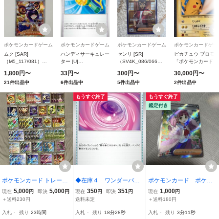
ポケモンカードゲーム
ポケモンカードゲーム
ポケモンカードゲーム
ポケモンカードゲー
ムク [SAR]
ハンディサーキュレー
センリ [SR]
ピカチュウ プロモ
（M5_117/081）
ター [U]
（SV4K_086/066）
「ポケモンカードト
MEGA 拡張パック ア
（SV6_095/101） ス
スカーレット＆バイオ
ーナーズVol.1」 お
1,800円〜
33円〜
300円〜
30,000円〜
ビスアイ
カーレット＆バイオレ
レット 拡張パック 古
けカード
21件出品中
6件出品中
5件出品中
2件出品中
ット 拡張パック 変幻
代の咆哮
の仮面
もうすぐ終了
もうすぐ終了
鑑定付き
ポケモンカード トレーナ
◆在庫４ ワンダーパッ
ポケモンカード ポケ
ーズ SR まとめ売り グッ
チ ノーマル トレーナ
カ サポート トレーナー
5,000
5,000
350
351
1,000
現在
円
即決
円
現在
円
即決
円
現在
円
ズ スタジアム ポケモンの
ーズ グッズ ポケモン
ズ ステラミラクル SV7 S
＋送料230円
送料未定
＋送料180円
どうぐ ふしぎなアメ なか
カード
R タロ
入札
-
残り
23時間
入札
-
残り
18分27秒
入札
-
残り
3分10秒
よしポフィン ワンダーパ