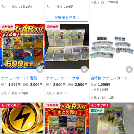
入札
-
残り
23時間
ード
ーマル トレーナーズ アブ
入札
-
残り
24分13秒
入札
-
残り
23時間
ソル ルカリオ サンダー
オドリドリ
最安値を見る
送料無料
送料無料
ポケモンカード引退品
ポケモンカード サポート
当時物 ポケモンカード A
まとめ売り 約600枚セ
トレーナーズ SM12a カ
DV PCG 鋼デッキ まとめ
1,999
2,000
2,500
2,500
1,000
現在
円
即決
円
現在
円
即決
円
現在
円
ット SSR SR RR R キラ
スミ カンナ ハチクマン
売り ハッサムex メタング
＋送料230円
入札
-
残り
23時間
入札
-
残り
6日
ノーマル トレーナーズ ド
ジュジュべ 9枚セット
ドータクン トレーナーズ
入札
1
残り
1日
ラパルト ガブリアス スピ
サポーター 大量 引退 T1
アー ミロカロス
もうすぐ終了
送料無料
もうすぐ終了
鑑定付き