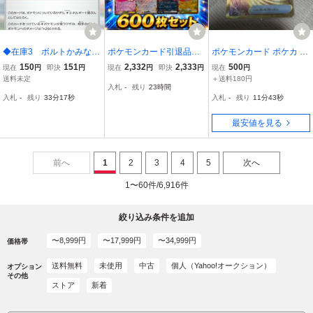
◆在庫3 ボルトかみなり
ポケモンカード引退品
ポケモンカード ポケカ sv
エネルギー トレーナー
まとめ売り 約600枚セ
2D SV2D クレイバースト
150
151
2,332
2,333
500
現在
円
即決
円
現在
円
即決
円
現在
円
ズ エネルギー ポケモ
ット UR AR RR R キラ ノ
グッズ トレーナーズ UR
送料未定
＋送料180円
入札
-
残り
23時間
ンカード
ーマル トレーナーズ ソウ
スーパーエネルギー回収
入札
-
残り
33分16秒
入札
-
残り
11分42秒
ブレイズ ガブリアス サー
ナイト ハピナス
最安値を見る
前へ
1
2
3
4
5
次へ
1〜60件/6,916件
絞り込み条件を追加
〜8,999円
〜17,999円
〜34,999円
価格帯
送料無料
未使用
中古
個人（Yahoo!オークション）
オプション
その他
ストア
新着