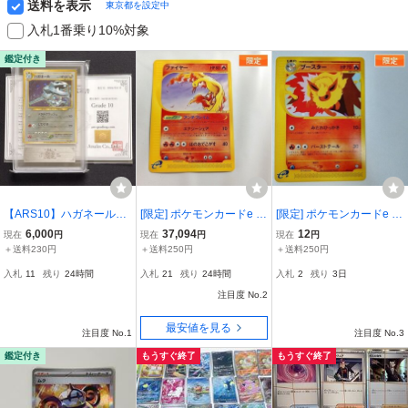
送料を表示
東京都を設定中
入札1番乗り10%対象
鑑定付き
【ARS10】ハガネール
[限定] ポケモンカードe フ
[限定] ポケモンカードe ブ
旧裏 トレーナーズVol.5
ァイヤー 013/T トレーナ
ースター 001/T / トレーナ
6,000
37,094
12
現在
円
現在
円
現在
円
プロモ 渦巻きホロ
ーズ Vol.18 プロモ | sE24
ーズ Vol.14 プロモ | sC24
＋送料230円
＋送料250円
＋送料250円
鑑定書付き 旧裏面 psa
0s
4s
入札
11
残り
24時間
入札
21
残り
24時間
入札
2
残り
3日
10相当
注目度 No.2
最安値を見る
注目度 No.1
注目度 No.3
鑑定付き
もうすぐ終了
もうすぐ終了