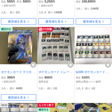
ーズ ホミカの演奏 SR
ケカ ポケモンカード SR s
チュウ ポケモンカードト
500
500
5,250
100,000
現在
円
即決
円
現在
円
現在
円
r ポケモンカードゲーム
レーナーズVol.1 おまけカ
＋送料180円
＋送料230円
入札
-
残り
23時間
シングルカード サポート
ード ポケモンスナップ
入札
-
残り
3日
入札
9
残り
24時間
トレーナーズトレカ No.0
エラー【ハートキスマー
7-048-004
ク】
最安値を見る
最安値を見る
最安値を見る
鑑定付き
10%対象
ポケモンカード マコモ S
ポケモンカード トレーナ
tu088 ポケモンカード 古
R sv11B 166/086 サポー
ーズ サポート グッズ ま
いトレーナーズ まとめ 20
300
600
410
現在
円
現在
円
現在
円
ト トレーナーズ ブラック
とめ売り 約25枚セット
10～ バトルサーチャー ふ
＋送料180円
送料未定
送料は商品ページ参照
ボルト
しぎなアメ 他 ※中古/プ
入札
-
残り
3時間
入札
-
残り
2日
入札
2
残り
1日
レイ用
最安値を見る
NEW
もうすぐ終了
鑑定付き