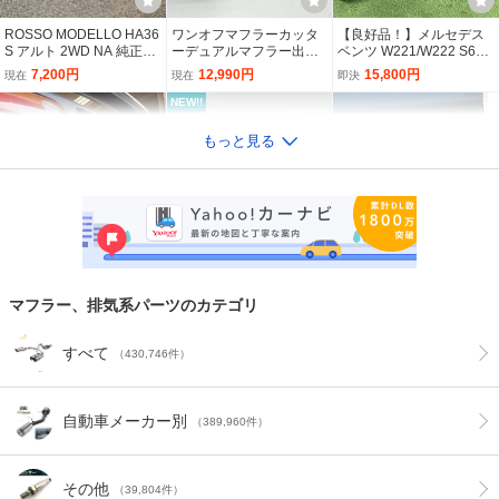
ツ サイレンサー BMW MI
ナーサイレンサー＋グラ
音排気バルブ 加工取り付
95,000円
14,800円
44,000円
現在
即決
即決
NI COOPER-S R53 RE16
スウール バモス ホビ
け 電動ECV フロントパ
ROSSO MODELLO HA36
ワンオフマフラーカッタ
【良好品！】メルセデス
ミニ クーパー S マフラー
オ アクティ 3AT 5MT
イプ マフラー サイレ
NEW!!
NEW!!
S アルト 2WD NA 純正マ
ーデュアルマフラー出口3
ベンツ W221/W222 S63
EXHAUST Muffler
用
ンサー 騒音対策
FD2 シビック タイプR 無
BNR32 スカイライン GT-
希少 当時物 ユーノスロー
フラー専用 マフラーカッ
0°スラッシュカットW50.
Sクラス AMGタイプ マフ
7,200円
12,990円
15,800円
現在
現在
即決
限 エキマニ フロントパイ
R SARD サード スポーツ
ドスター NA6CE HKS オ
ター テール部チタン製
8φ入口60.5φ サイズ変更
ラーカッター 出口 エンド
プ MUGEN エキゾースト
キャタライザー メタル 触
ールステンレス エキゾー
400,000円
60,000円
60,000円
MARVELOUS T1中古
も可能！
左右セット カスタム用 即
即決
即決
現在
NEW!!
マニホールド 排気 ホンダ
媒 skyline gtr
ストマニホールド エキマ
納可能
スバル WRX STI ROWEN
ROSSO MODELLO HA36
◎希少◎ オール チタン
HONDA GENUINE parts
ニ タコ足 検 NA8C NB8C
NEW!!
ローウェン オール ステン
S アルト 2WD NA 純正マ
ポルシェ Porsche ボクス
もっと見る
civic typeR
NB6C
（E4）ER34 スカイライ
★C.O.C★可変バルブ 98
★C.O.C★ G11 G12 750i
レス スポーツ マフラー 4
フラー専用 マフラーカッ
ター ケイマン 981 社外
170,000円
7,200円
298,000円
現在
現在
現在
ン NISMO/ニスモ 旧ロゴ
7 ケイマン ボクスター ハ
可変バルブ スーパースポ
本出し チタン テール EJ2
ター テール部チタン製
マフラー 検索 エアロ ス
スポーツマフラー 可変バ
イパフォーマンスエキゾ
ーツ マフラー カスタム
99,000円
248,000円
298,000円
0 WRX STI VAB GVF GVB
MARVELOUS T1中古
ポイラー カスタム S GTS
現在
即決
即決
送料無料
ルブ付き
ースト マフラー パイプ
エアロ パーツ BMW Mス
S208 S207
GT4 リア 981s
マフラー 中間タイコ サイ
BNR32 超希少 レイマッ
ロードスター NB6C/NB8
中間 2.7 2.9 3.4 ポルシェ
ポーツ
レンサー 外径62Φ 内径59
クス マフラー エキゾ
C レーシングビート デュ
Porsche
Φ 全長660mm
ースト 検索 フロント
アルティップサイレンサ
8,030円
249,800円
68,253円
即決
即決
現在
パイプ 触媒 キャタラ
ー マフラー MT マニュア
ビート 快音ワンオフマフ
ワンオフマフラーカッタ
新品オールステンレスDA
イザー サイレンサー
ル RACING BEAT
NEW!!
NEW!!
ラー マーク羽島オリジナ
ー15度跳ね上げデュアル
17Vスズキエブリイバン
HKS フジツボ R32
『B260』EA11R,F6A,カ
【書類付】NISMO ニスモ
NCEC ロードスター ステ
マフラー、排気系パーツのカテゴリ
ル出口60Φ チタンカッタ
マフラー出口50.8φスラッ
用砲弾型マフラーカッタ
98,000円
15,190円
14,500円
現在
現在
即決
プチーノ, スズキスポーツ
ヴェルディナ マニホール
ンエキマニ ★ フルエキ
ー
シュ25°カット入口内径4
ー軽自動車
? 社外 スポーツ 触媒,キャ
ド マーチ K12 キャタライ
タコ足 エキゾーストマニ
20,804円
98,000円
70,000円
2.7φジョイント差し込み
現在
現在
即決
送料無料
タライザー,中間パイプ,マ
ザー MARCH マフラー エ
ホールド ステンレス製 LF
すべて
（430,746件）
（寸法変更可能）
スズキ ハスラー ターボ 4
ＢＣＮＲ３３ ＨＫＳ レー
砲弾左出しマフラー WRX
フラー タイコ サイレンサ
キマニ 触媒 AK12 エアロ
-VE マツダ
NEW!!
WD フレアクロスオーバ
シングマフラー 絶版品 ♪
STI VAB 標準車&TYPE R
ー,9^ EA21R
サス EXHAUST
Audi アウディ S1 8X アー
【送料込220,000円】【E
【送料込280,000円】【E
ー MR52S MS52S JAOS
GTR GT-R nismo ニスモ
A-R GPスポーツ EXAS E
46,800円
238,000円
84,645円
現在
現在
即決
ミー トリックス ARMYT
XBEAT JAPAN】BMW F8
XBEAT JAPAN】レクサス
BATTLEZ ジャオス マフ
HKS TRUST 柿本 ARC チ
VO Tune JQR認定 新規制
自動車メーカー別
RIX 可変バルブ マフラー
7 M2 N55用 ワンオフ可変
LC500 V8 5L用 ワンオフ
（389,960件）
248,000円
160,000円
220,000円
ラー チタンテール R06A-
タン ステンレス エキNO3
適合 車検対応 チタンスラ
即決
即決
即決
バルブ付きステンレスマ
可変バルブ付きステンレ
WA05At
02
イドテール
リニューアル 三菱 ア
ＶＷ空冷ビートル マフラ
アペックス アクティブテ
フラー ※カスタムセミオ
スマフラー ※カスタムオ
NEW!!
NEW!!
イ 社外マフラー マ
ー ステンレス スポーツサ
ールサイレンサー φ115汎
ーダー可能 ※値下げ
ーダー可能 “美響”
フラー1.0 ナナメシルバ
イレンサー
用タイプ 希少
その他
（39,804件）
14,500円
75,000円
40,000円
即決
現在
現在