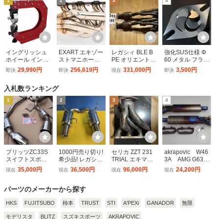
1
2
3
4
イングリッシュ
EXART エキゾー
レガシィ BLE B
強化SUS仕様 Φ
ホイール イング
ストマニホール
PE オリエントワ
60 メタル フラン
リッシュローラ
ド サンバー EBD
ークス エキマニ
ジ サイレンサー
29,990円
256,619円
331,000円
3,500円
即決
即決
現在
即決
ー 卓上タイプ 51
-TV2 EN07
メタルキャタラ
マフラー 消音 ト
12
イザー
ルクアップ イン
入札数ランキング
ナー 音量 調整
爆音 対策 汎用
1
2
3
4
ガスケット bv29
03
ブリッツZC33S
1000円売り切り!
セリカ ZZT 231
akrapovic W46
スイフトスポー
希少品! レガシ
TRIAL エキマニ
3A AMG G63
ツマフラーNUR
ィ/エクシーガ B
2ZZ エキゾース
用 エボリュー
35,000円
36,500円
96,000円
24,200円
現在
現在
現在
現在
−Spec VS style
RG/BMG/BR9/B
トマニホールド
ションラインマ
−D ニュルスペッ
M9/YA5/YA9/YA
フラー＋テール
パーツのメーカーから探す
ク
M 平成24年 HKS
パイプセット
ES PREMIUM H
チタン 中古
HKS
FUJITSUBO
KS ESプレミア
柿本
TRUST
STI
A'PEXi
GANADOR
品 S-ME/TI/5
無限
ム 社外 マフラー
モデリスタ
BLITZ
スズキスポーツ
AKRAPOVIC
中古