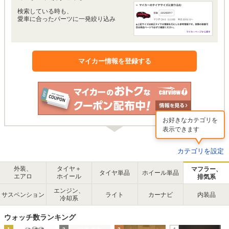
検索している時も、
愛車に合ったパーツに一発絞り込み
マイカー情報を登録する
お好きなカテゴリを
表示できます
カテゴリを設定
外装、
タイヤ＋
マフラー、
タイヤ単品
ホイール単品
エアロ
ホイール
排気系
エンジン、
サスペンション
ライト
カーナビ
内装品
冷却系
ウォッチ数ランキング