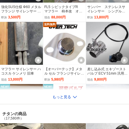
440,000円
30,800円
115,489円
現在
即決
現在
5 ライトウェイト パフォ
ー MN71S ジムニー JB64
/ ZD8 BRZ FA24 ステンレ
強化SUS仕様 Φ60 メタル
FL5 シビックタイプR
サンバー ステンレスサ
ーマンス マフラー M 可変
W JB23W JA22W ワンオ
ス マフラー【カーボンテ
NEW!!
NEW!!
フランジ サイレンサー マ
マフラー 柿本改 オプ
イレンサー シングルイ
バルブ Muffler
フ制作に
ール】棚
フラー 消音 トルクアップ
ションサイレンサー付 マ
ンナーサイレンサーセッ
3,500円
88,000円
13,800円
即決
現在
即決
インナー 音量 調整 爆音
フラー ホンダ
ト ks kv tt tv tw0.8m
対策 汎用 ガスケット bv2
送料無料
903
R Magic？ RX-8 前期
☆未使用☆FLATT RACIN
86 BRZ パワークラフト
用 エキゾーストマニホ
G フラット レーシング メ
エキマニ キャタライザ
ールド
タル キャタライザー セン
ー PowerCraft ZN6 ZC
20,000円
120,000円
130,000円
現在
現在
現在
ターパイプ レガシィ ワゴ
6 トヨタ スバル エキゾ
ン BH5 セダン B4 BE5 マ
ーストマニフォールド
NEW!!
フラー 触媒
メタル触媒
★C.O.C★ WRX STI S4 V
上質バイク汎用 可変排気
エキゾースト マフラー 51
AB VAG 可変 バルブ マフ
バルブ マフラーコントロ
mm 2 インチ 汎用 手動 可
ラー カスタム エアロ パ
ール 51mm/60mm ワイヤ
変バルブ 音量調整 消音
248,000円
10,130円
10,080円
即決
即決
現在
ーツ スバル エキゾースト
ー式 サウンド調整
サイレンサー ECV
マフラー サイレンサー ハ
【オーバーテック】メタ
差し込み式 エキゾースト
パイプ 中間 EJ20 FA20
NEW!!
コスカ ケンメリ 旧車
ル セル フランジサイレン
バルブ ECV 51mm 汎用
サー Sサイズ ※メタル 触
手動 可変バルブ 7段階レ
13,000円
5,980円
9,800円
現在
即決
現在
媒付 適用サイズ 50φ～6
バー 音量調整 サイレンサ
0φ ※汎用/軽自動車/普通
ー トライアンフ
NEW!!
NEW!!
車1
80747384 シムス センタ
HKSメタル キャタライザ
オートジュエル フロント
ーパイプ レガシィ GT-B E
ー wrx s4 VAG
パイプ センターパイプ ラ
もっと見る
-tune BH5 B型 トラスト
パン ワゴンR MRワゴン
76,998円
80,000円
11,500円
現在
現在
現在
企画 U
HE21S MC21S MC22S M
F21S ステンレスパイプ K
NEW!!
チタンの商品
6A keiにも？ スズキ
LEXUS RCF 可変バル
負圧でオープン マフラー
【純正 レコードモンツ
（17,580件）
ブ マフラー
排気可変バルブ 3インチ 7
ァ】アバルト 595 コンペ
USC10 2URGSE V8
6-86 ECV APEX 切り替え
ティツィオーネ 695 リア
190,000円
13,750円
98,989円
現在
即決
現在
5000cc レクサス
バルブ ワンオフ アペック
ピース マフラー 左右4本