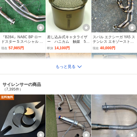
ブ付き マフラー スカイラ
ラー
式 タイコ 63φEXHAUST
140,000円
59,000円
15,000円
現在
現在
現在
イン 250GT V36 VQ25H
Muffler ステン 加工
R エヌテック センターパ
NEW!!
イプ デュアル 4本出し
『B284』NA8C BP ロー
差し込み式キャタライザ
スバル エクシーガ YA5 ス
ドスター S スペシャル タ
ー ハニカム 触媒 56
テンレス エキゾーストマ
イプⅡ FGK FUJITSUBO
040-10IN60
ニホールド【エキゾース
57,985円
14,100円
40,000円
現在
即決
現在
藤壺 社外 ステン エキマ
トマニホールド】。
ニ エキゾーストマニホー
ルド a23 NB6C NB8C
【B740】フェアレディZ
開閉度調整可 60mm マフ
63ｍｍ汎用マフラー可変
Z33 パワークラフ
ラー可変電動バルブ ECV
バルブ バイパス リモコン
もっと見る
ト マフラー 可変バル
APEX GSE250 GSE350 8
付き 電動 直管 BRZ マー
89,000円
15,999円
16,467円
現在
現在
即決
ブマフラー 動作確認済
6 ZN6 BRZ ZC6 TRD UZZ
クX クラウン 86 Z33 Z34
マフラーカッター交換
40 CLA250 R55 R56 R57
Y50フーガ M35 TNE52 V
サイレンサーの商品
済
R58 R52 R53 CKV36
36 Y51 R33S14 RB
（7,395件）
送料無料
BNR34 GT-R サード Tom
P4-162 E H11 BH5 レガ
HKSメタルキャタライザ
ei チタン 触媒ストレート
シィツーリングワゴン GT
ー WRX S4/レヴォーグ V
キャタライザー スカイラ
-B Eチューン B型 メーカ
AG/VMG FA20 DIT用 330
12,500円
37,400円
79,800円
現在
現在
即決
イン BNR32 BCNR33 シ
ー不明 フロントパイプ 触
05-AF019 書類付き
ルビア S13 S14 S15 日産
媒 キャタライザー
NEW!!
NEW!!
nismo
【稀少】美品 LightWeight
60mm 可変バルブマフラ
◆新品◆【可変バルブ式
Performance EXHAUST
ー タイコ付き 負圧 音量
☆モーター/リモコン付
BMW M3 F80/F82 M4 S5
調整可 デュアル クロスビ
き】AGM 爆匠 ZN8 GR86