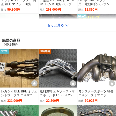
マツダ ND ロータスー 純
☆定価577,500円☆REM
60.5φ/63mmマフラー
正 加工 マフラー 可変バ
US レムス 可変 バルブ セ
用 電動可変バルブ 5段
ルブ付
ンターパイプ セット GOL
階音量調整付き 汎用フ
59,800円
298,000円
11,890円
即決
現在
現在
F Ⅶ ゴルフ 7 7.5 R AUDJ
ルキット リモコン ECV
HF/AUCJXF マフラー 中
サイレンサー
NEW!!
間パイプ 4本出し
もっと見る
触媒の商品
（40,249件）
NEW!!
送料無料
日産 純正 OP オプション
【送料込340,000円】
50mm 可変バルブマフラ
ニスモ NISMO ER34 R34
【ホンダシビックタイプ
ー リモコンで簡単に音量
スカイライン 可変バルブ
R FL5/FK8】可変バルブ
調整可 L350 L152S L150
40,000円
280,000円
30,690円
即決
即決
現在
マフラー リアピース 中間
付きフルチタンマフラー
S タント ミラジーノ ムー
パイプ RB25DET B0100-
超軽量 ※カスタムオーダ
ブ L902S L700S L235 L5
NEW!!
AA525 8031-5121
ー可 美響
50 L650 ミラ ラテ
レガシィ BLE BPE オリエ
送料無料 エキゾーストマ
モンスタースポーツ 等長
ントワークス エキマニ メ
ニホールド L150S/L250
エキゾーストマニホール
タルキャタライザー
S/L650S/L550S/L350S エ
ド(排気温センサ取付ボス
331,000円
22,800円
60,923円
現在
現在
即決
キマニ EFVE 触媒レス N
付) ジムニー JB23W (5～
A 競技専用
10型) K6A ターボ 4WD 5
MT/4AT
☆参考価格398,000円 可
keiワークス HN22S ワン
【未使用】可変 バルブ エ
変 N-TEC GARULA バル
オフ 可変 バルブ 付 マフ
キゾースト マフラー 負圧