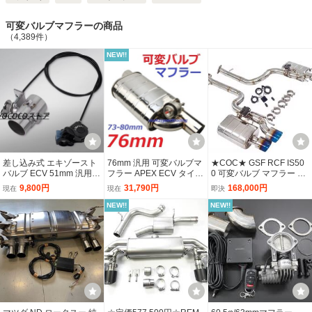
可変バルブマフラーの商品
（4,389件）
NEW!!
差し込み式 エキゾースト
76mm 汎用 可変バルブマ
★COC★ GSF RCF IS50
バルブ ECV 51mm 汎用
フラー APEX ECV タイ
0 可変バルブ マフラー エ
手動 可変バルブ 7段階レ
コ サイレンサー 70mm
キゾースト カスタム エア
9,800円
31,790円
168,000円
現在
現在
即決
バー 音量調整 サイレンサ
80mm ベンツ R33 R34
ロ パーツ レクサス lexus
ー トライアンフ
R35 JZX100 JZX90 JZX1
リアピース URL10 USC1
NEW!!
NEW!!
10 カマロ マスタング
0