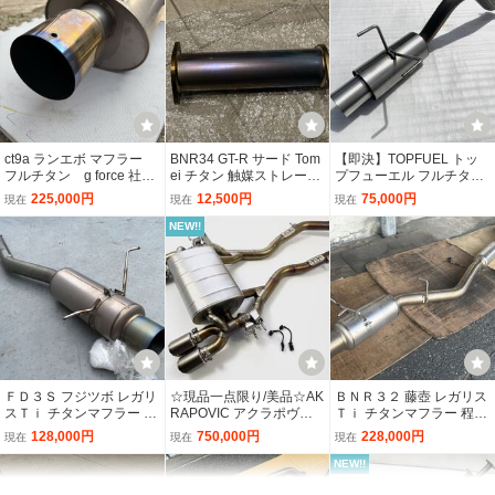
サンバー メッシュタイ
76mm 汎用 可変バルブマ
【廃盤】A'PEXi アペック
スへの流用にも
出し 可変 アクティブバル
送料無料
NEW!!
プ インナーバッフル＋
フラー APEX ECV タイ
ス アクティブ テール サ
ブ式 希少 即納
インナーサイレンサーセ
コ サイレンサー 70mm
イレンサー φ90 ATS マフ
13,500円
31,790円
55,000円
即決
現在
現在
ットks kv tt tv tw0.8m ベ
80mm ベンツ R33 R34
ラー 可変 155-A026 APE
ーシック
R35 JZX100 JZX90 JZX1
X ACTIVE TAIL SILENCE
NEW!!
送料無料
10 カマロ マスタング
R
日産 フェアレディZ/スカ
新品 ロードスター SINCO
E】社外品 ＮＡコーンズ
イライン/フーガ Z33/HZ3
エキマニ 1.8L用 NBロー
マフラーＶｅｒ２ ? ワン
3/CKV36/PV36/KY51 MIN
ドスター BP エンジン t3
オフ ? マフラー NA6CE
80,000円
169,580円
60,500円
現在
即決
現在
E’S ? マインズ ? 社外 メ
ロードスター BP-ZE エン
ロードスター B6 マニュ
ct9a ランエボ マフラー
BNR34 GT-R サード Tom
【即決】TOPFUEL トッ
タルキャタライザー フロ
ジン NAロードスター シ
アル 5速 エンド約56mm
送料無料
フルチタン g force 社外
ei チタン 触媒ストレート
プフューエル フルチタン
ントパイプ 中古
ンコーマニ
パイプ約50mm
負圧式 マフラー可変バル
60mm 可変バルブマフラ
★C.O.C★ RCF 可変バル
マフラー
キャタライザー スカイラ
シビック CIVIC EK2/EK3/
225,000円
12,500円
75,000円
現在
現在
現在
ブ 排気可変バルブ 音量調
ー タイコ付き 負圧 音量
ブ スーパースポーツ マフ
イン BNR32 BCNR33 シ
EK4/EK9/EG3/EG4/EG5/
整 59mm～51mm 各車種
調整可 シングル クロスビ
ラー カスタム エアロ パ
4,950円
30,800円
268,000円
ルビア S13 S14 S15 日産
EG6 D13B/D15B/B16A/B
即決
即決
即決
NEW!!
汎用 負圧コントロールバ
ー MN71S ジムニー JB64
ーツ レクサス lexus usc1
nismo
16B マフラー チタン
『B260』EA11R,F6A,カ
60.5φ/63mmマフラー
【展示品】REMUS レム
ルブ エキゾーストマフラ
W JB23W JA22W ワンオ
0 RC F RC-F
プチーノ, スズキスポーツ
用 電動可変バルブ 5段
ス マフラー 正規品 ホン
ー 出荷締切18時
フ制作に
? 社外 スポーツ 触媒,キャ
階音量調整付き 汎用フ
ダ シビックタイプＲ（型
20,804円
11,890円
187,000円
現在
現在
現在
タライザー,中間パイプ,マ
ルキット リモコン ECV
式：FL5）用 メインサイ
フラー タイコ サイレンサ
サイレンサー
レンサー、チューブ（品
ー,9^ EA21R
番：2570235500）
無限 エキゾーストマニホ
チタン 触媒ストレート Φ
【オーバーテック】メタ
ールド ４－１ エキマニ E
80 東名パワード（TOME
ル セル フランジサイレン
G6 EK4 EK9 DC2 B18C
I）Expreme Ti 日産 NISS
サー Sサイズ ※メタル 触
100,000円
7,500円
5,980円
現在
現在
即決
B16B B16A 中古品 MUG
AN Tipe-A
媒付 適用サイズ 50φ～6
ＦＤ３Ｓ フジツボ レガリ
☆現品一点限り/美品☆AK
ＢＮＲ３２ 藤壺 レガリス
EN タコ足 シビック イン
0φ ※汎用/軽自動車/普通
スＴｉ チタンマフラー 絶
RAPOVIC アクラポヴィ
Ｔｉ チタンマフラー 程度
テグラ タイプＲ
車1
★C.O.C★ ダッジ チャレ
◆希少◆【ブルーグラデ
ワンオフ マフラー 可変バ
版品 ♪ RX-7 MAZDA SPE
ッチ Slip On Line Titaniu
◎ ♪ GTR GT-R nismo ニ
128,000円
750,000円
228,000円
現在
現在
現在
ンジャー 可変 バルブ ス
ーションテール/可変バル
ルブ付き アコード トルネ
ED FGK HKS TRUST AR
m BMW M3/M4 (F80/F82)
スモ FUJITSUBO フジツ
ーパースポーツ マフラー
ブ式】FGK フジツボ 純正
オ CL1 CF
248,000円
197,989円
60,000円
C RE雨宮 アミューズ フ
アクラポビッチ マフラー
ボ チタン フルチタン エ
即決
現在
現在
NEW!!
カスタム エアロ パーツ d
OP R35 GT-R VR38DETT
ルチタン エキNO421
チタン F83
キNO388
★希少品★BMW E46 M3
VAB WRX STI アプライド
【美品】ステンレス セン
odge チャージャー 3.6 R
2019年 MY19 後期 フル
NEW!!