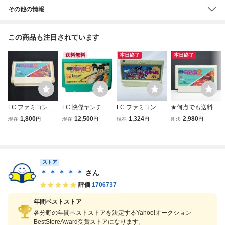
その他の情報
この商品も注目されています
送料無料
本日終了
本日終了
FC ファミコン 快
FC 快傑ヤンチャ
FC ファミコンソ
★何点でも送料１
傑ヤンチャ丸2か
丸3 対決!ゾウリン
フト 快傑ヤンチャ
８５円★ 快傑ヤン
1,800
12,500
1,324
2,980
現在
円
現在
円
現在
円
即決
円
らくりランドアイ
ゲン ファミコン
丸 ソフトのみ 起
チャ丸2 からくり
レム irem ソフト
ソフト
動確認済
ランド ファミコン
のみ 現状品 レト
ツ18レ即発送 FC
ロゲーム 当時物
ソフト 動作確認済
ファミコン(08098
み
ストア
米
＊ ＊ ＊ ＊ ＊
さん
評価
1706737
年間ベストストア
各分野の年間ベストストアを決定するYahoo!オークション
BestStoreAward受賞ストアになります。