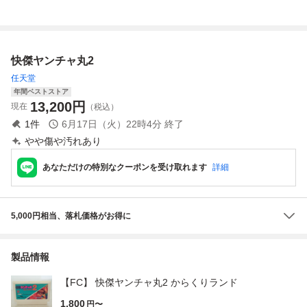
レム irem ソフト
ソフト
動確認済
ランド ファミコン
のみ 現状品 レト
ツ18レ即発送 FC
ロゲーム 当時物
ソフト 動作確認済
ファミコン(08098
み
快傑ヤンチャ丸2
米
任天堂
年間ベストストア
13,200
円
現在
（税込）
1
件
6月17日（火）22時4分
終了
やや傷や汚れあり
あなただけの特別なクーポンを受け取れます
詳細
5,000円相当、落札価格がお得に
製品情報
【FC】 快傑ヤンチャ丸2 からくりランド
1,800
円〜