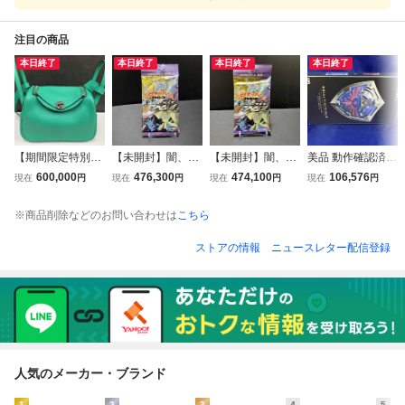
注目の商品
本日終了
本日終了
本日終了
本日終了
【期間限定特別価
【未開封】闇、そ
【未開封】闇、そ
美品 動作確認済 N
格！】美品HERM
してひかりへ… 1
してひかりへ… 1
ewニンテンドー2
600,000
476,300
474,100
106,576
現在
円
現在
円
現在
円
現在
円
ES エルメス リン
パック ポケモンカ
パック ポケモンカ
DSLL本体 HYLIA
ディミニZ刻印（2
ードneo ③
ードneo ①
N SHIELD EDITIO
※商品削除などのお問い合わせは
こちら
021年）シルバー
N(ニンテンドース
金具グリーン系
トア限定)(JANSV
ストアの情報
ニュースレター配信登録
（バンブー）
ADK)
人気のメーカー・ブランド
1
2
3
4
5