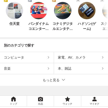
任天堂
バンダイナム
コナミデジタ
ハドソン(ゲ
スク
コエンターテ
ルエンタテイ
ーム)
エ
インメント
ンメント
別のカテゴリで探す
コンピュータ
家電、AV、カメラ
音楽
本、雑誌
もっと見る
トップ
出品
ウォッチ
マイオク