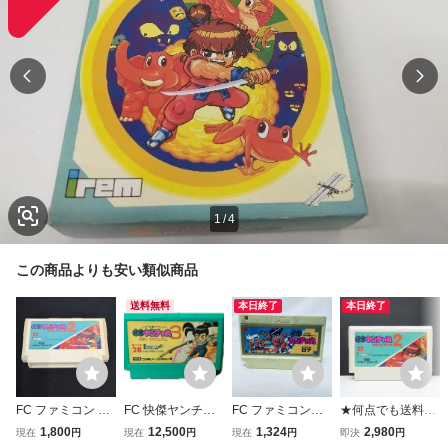
1
/
4
この商品よりも安い類似商品
送料無料
本日終了
本日終了
FC ファミコン 快
FC 快傑ヤンチャ
FC ファミコンソ
★何点でも送料１
傑ヤンチャ丸2か
丸3 対決!ゾウリン
フト 快傑ヤンチャ
８５円★ 快傑ヤン
1,800
12,500
1,324
2,980
現在
円
現在
円
現在
円
即決
円
らくりランドアイ
ゲン ファミコン
丸 ソフトのみ 起
チャ丸2 からくり