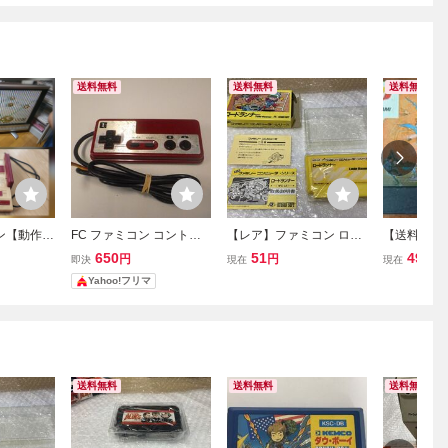
送料無料
送料無料
送料無料
コン【動作確
FC ファミコン コントロ
【レア】ファミコン ロー
【送料無料】
001 ファ
ーラー １コン ジャンク
ドランナー Lode Runner
ーズ2 フラ
650
51
490
円
円
円
即決
現在
現在
ータ 任天
任天堂 テレビゲーム ＃
中箱 ハドソン HUDSON
の挑戦 RC8
Yahoo!フリマ
体
２
任天堂 FC
天堂 ファミ
ソフト 動
送料無料
送料無料
送料無料