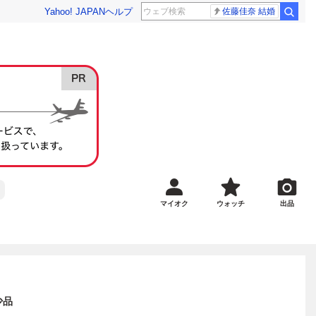
Yahoo! JAPAN
ヘルプ
佐藤佳奈 結婚
マイオク
ウォッチ
出品
少品