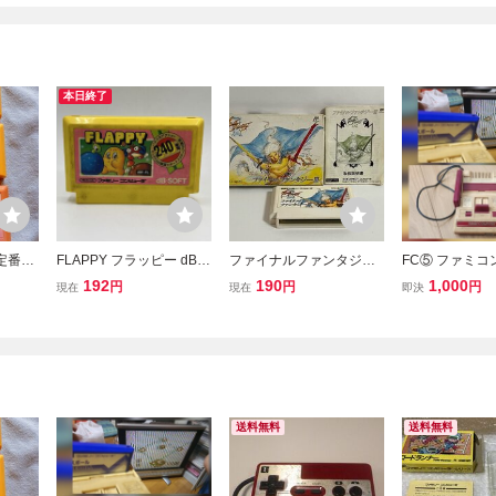
本日終了
定番ア
FLAPPY フラッピー dB-S
ファイナルファンタジー3
FC⑤ ファミ
り】任
OFT パズル&アクション
任天堂 FC ファミコ
認済み】 HVC-
192
190
1,000
円
円
円
現在
現在
即決
リオブ
任天堂 Nintendo ファミリ
ン 箱説有り 接点洗浄
ミリーコンピュ
カービ
ーコンピュータ ファミコ
済
堂 Nintendo 本
作確認
ン FC ソフト カセット カ
 BROS
ートリッジ
送料無料
送料無料