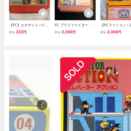
【FC】エキサイトバイ
FC ブライファイター ソ
【FCファミコン！
ク ファミコン 任天堂
フトのみ 動作確認済み フ
クションまとめ売
222
2,000
2,000
円
円
円
即決
即決
即決
ァミコン 任天堂 (08078
天堂 スーパーマ
米
ラザーズ・3+星の
ィ 3本セット 動
済 SUPER MARIO