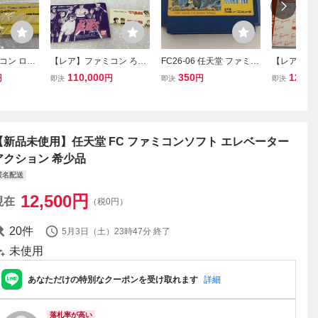
コン ロー
【レア】ファミコン ろく
FC26-06 任天堂 ファミコ
【レア】フ
 Runner
でなしブルース ろくでな
ン FC ダウボーイ アクシ
ルメラ CHA
110,000
350
120,0
円
円
円
即決
即決
即決
UDSON
しBLUES バンダイ BAND
ョン 戦場 捕虜 ケムコ レ
ャリングボ
AI 任天堂 FC
トロ ゲーム ソフト 使用
抽選 任天堂 
感あり
【新品未使用】任天堂 FC ファミコンソフト エレベーター
アクション 希少品
匿名配送
12,500
円
現在
（税0円）
20
件
5月3日（土）23時47分
終了
未使用
あなただけの特別なクーポンを受け取れます
詳細
落札率が高い