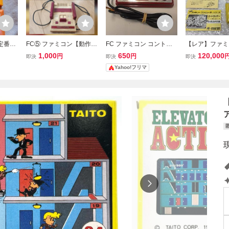
定番ア
FC⑤ ファミコン【動作確
FC ファミコン コントロ
【レア】ファミ
り】任
認済み】 HVC-001 ファ
ーラー １コン ジャンク
ドランナー Lode
1,000
650
120,000
円
円
即決
即決
即決
リオブ
ミリーコンピュータ 任天
任天堂 テレビゲーム ＃
中箱 ハドソン H
Yahoo!フリマ
カービ
堂 Nintendo 本体
２
任天堂 FC
作確認
 BROS