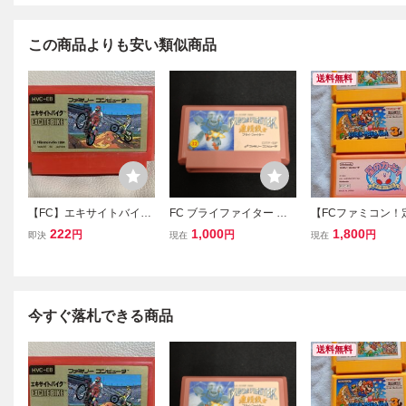
この商品よりも安い類似商品
送料無料
【FC】エキサイトバイ
FC ブライファイター ソ
【FCファミコン！
ク ファミコン 任天堂
フトのみ 動作確認済み フ
クションまとめ売
222
1,000
1,800
円
円
円
即決
現在
現在
ァミコン 任天堂 (08078
天堂 スーパーマ
米
ラザーズ・3+星の
ィ 3本セット 動
済 SUPER MARIO
今すぐ落札できる商品
送料無料