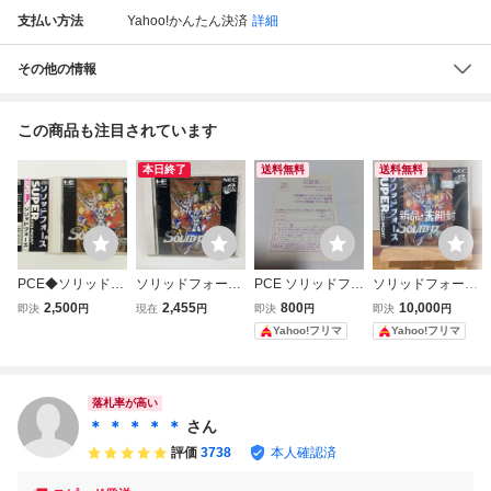
支払い方法
Yahoo!かんたん決済
詳細
その他の情報
この商品も注目されています
本日終了
送料無料
送料無料
PCE◆ソリッドフ
ソリッドフォース
PCE ソリッドフォ
ソリッドフォー
ォース◆帯ハガキ
PCエンジン PCE
ース ハガキのみ
ス PCエンジ
2,500
2,455
800
10,000
即決
円
現在
円
即決
円
即決
円
あり
ン SUPERCD-R
Yahoo!フリマ
Yahoo!フリマ
OM PCE
落札率が高い
＊ ＊ ＊ ＊ ＊
さん
評価
3738
本人確認済