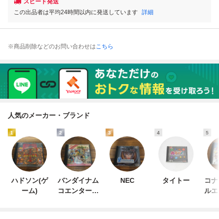
スピード発送
この出品者は平均24時間以内に発送しています
詳細
※商品削除などのお問い合わせは
こちら
人気のメーカー・ブランド
1
2
3
4
5
ハドソン(ゲ
バンダイナム
NEC
タイトー
コナ
ーム)
コエンターテ
ルエ
インメント
ン