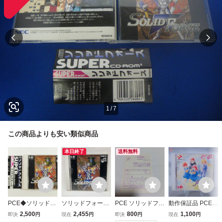
1
/
7
この商品よりも安い類似商品
本日終了
送料無料
PCE◆ソリッドフ
ソリッドフォース
PCE ソリッドフォ
動作保証品 PCE P
ォース◆帯ハガキ
PCエンジン PCE
ース ハガキのみ
Cエンジン SUPE
2,500
2,455
800
1,100
即決
円
現在
円
即決
円
現在
円
あり
R CD-ROM2 とき