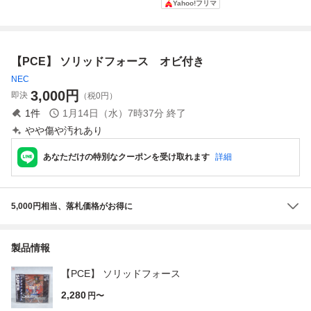
Yahoo!フリマ
めきメモリアル 箱
説帯付【PP
【PCE】 ソリッドフォース オビ付き
NEC
3,000
円
即決
（税0円）
1
件
1月14日（水）7時37分
終了
やや傷や汚れあり
あなただけの特別なクーポンを受け取れます
詳細
5,000円相当、落札価格がお得に
製品情報
【PCE】 ソリッドフォース
2,280
円〜