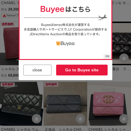
CHANEL マトラッセ ラム
爆買 シャネル CHANEL
CHANEL マトラッセ キャ
スキン フラップ長財布 ブ
クラシック スモール フラ
ビアスキン ブラック/黒 長
29,300
77,000
2,310
即決
円
即決
円
現在
円
ラック
ップ ウォレット マトラッ
財布 フラップウォレット
Yahoo!フリマ
セ 三つ折り財布 財布 ラム
ファッション 服飾小物 付
スキン（羊革） パープル
属品有/箱付 シャネル 1円
送料無料
もうすぐ終了
系 AP0230 【
~ T2287
シャネル スモール フラッ
(42)【CHANEL】シャネ
■シャネル 22番台 ラム
close
Go to Buyee site
プウォレット 二つ折り財
ル★財布 長財布 ピンク レ
スキン マトラッセ フ
69,800
87,890
73,799
即決
円
現在
円
現在
円
布 キャビアスキン マトラ
ディース 19 ロングフラッ
ラップ 長財布 CHANE
ッセ レザー ピンク ココマ
送料無料
プウォレット ラムスキン
送料無料
L■0716ol4374943
ーク CHANEL
ココマーク 26302558307
CHANEL シャネル ラムス
正規品 シャネル CHAN
CHANEL シャネル シャネ