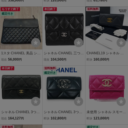
358,000
120,000
65,780
現在
円
即決
円
現在
円
スキン ブラック シャネル
マトラッセ ミディアム フ
ト ラムスキン 三つ折り財
マトラッセ ビンテー
もうすぐ終了
ラップウォレット ココマ
本日終了
布 ゴールド
送料無料
鑑定付き
ジ ヴィンテージ
ーク ブラック メンズ レデ
ィース★
1スタ CHANEL 美品 シャ
シャネル CHANEL 三つ折
CHANEL19 シャネル デ
ネル マトラッセ ラムスキ
り 財布 マトラッセ クラシ
ィズヌフ ココマーク マト
56,000
104,500
160,000
現在
円
現在
円
即決
円
ン クラッチバッグ ブラッ
ック スモール フラップウ
ラッセ ミディアムフラッ
ク シリアルシール有
本日終了
ォレット キャビアスキン
送料無料
プウォレット 財布 ブラッ
鑑定付き
ブラック シルバー金具 A
ク ラムスキン 131
P0231 中古
シャネル CHANEL 3つ折
シャネル CHANEL 3つ折
未使用 シャネル スモール
り財布 AP0232 ミディア
り財布 AP1789 19 スモー
フラップ ウォレット キャ
164,127
102,800
123,000
現在
円
即決
円
即決
円
ム クラシック フラップ ウ
ル フラップ ウォレット ブ
ビアスキン マトラッセ 三
ォレット/マトラッセ 黒 ゴ
送料無料
ラック 黒 シルバー金具 ピ
つ折り コンパクト財布 A
鑑定付き