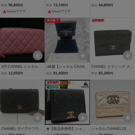
キン マトラッセ ロングフ
EL 19 ロング フラップ ウ
ル19 コンパクトウォレッ
96,800
73,700
44,800
即決
円
即決
円
現在
円
ラップウォレット 長財布
ォレット ナインティーン
ト 三つ折り財布 ココマー
Yahoo!フリマ
Yahoo!フリマ
二つ折り 長財布 シャイ
ク マトラッセ ピンク
ニー ラムスキン
本日終了
送料無料
1円 CHANEL シャネル コ
♪綺麗【シャネル CHANE
CHANEL クラシック スモ
コマーク マトラッセ ラム
L 財布 三つ折り マトラッ
ール フラップウォレット
12,650
81,400
85,380
現在
円
現在
円
即決
円
スキン ラウンドファスナ
セ スモール フラップ ウォ
三つ折り財布 マトラッセ
ー 長財布 ウォレット 札入
レット グレインドカーフ
送料無料
グレー系
鑑定付き
れ 小銭入れ ピンク系 FY4
スキン ピンク AP3182
536
】OK21062
CHANEL ダイアナフラッ
★【新品未使用】シャネ
シャネル CHANEL19 ス
プ ショルダーバッグ ラム
ル CHANEL 三つ折り財布
モールフラップ ウォレッ