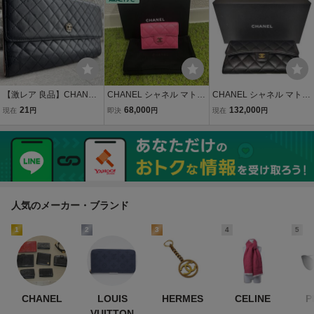
イト/ゴールド金具
カード入れ ブラウン系 H
D0752
【激レア 良品】CHANEL
CHANEL シャネル マトラ
CHANEL シャネル マトラ
シャネル マイクロマトラ
ッセ スモールフラップウ
ッセ キャビアスキン クラ
21
68,000
132,000
現在
円
即決
円
現在
円
ッセ 長財布 三つ折り ココ
ォレット ピンク ウォレッ
シック ロング フラップ ウ
マーク リボンサークル ラ
ト 139H2305
ォレット レザー 長財布 A
ムスキン ブラック ピンク
P0241 F ブラック レディ
バイカラー
ース
人気のメーカー・ブランド
1
2
3
4
5
CHANEL
LOUIS
HERMES
CELINE
P
VUITTON