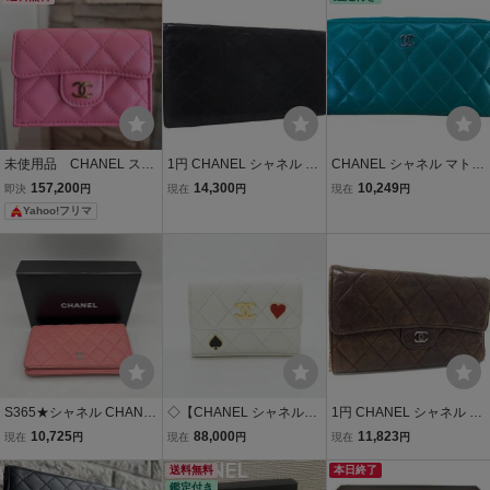
ールド金具 美品 財布
ンク ラムスキン レザー コ
P4319 ピンク系 CHANEL
コマーク
/34853
未使用品 CHANEL スモ
1円 CHANEL シャネル マ
CHANEL シャネル マトラ
ール フラップ ウォレッ
トラッセ ラムスキン 二つ
ッセ ラウンドファスナー
157,200
14,300
10,249
即決
円
現在
円
現在
円
ト ピンク おり財布 シ
折り 長財布 ウォレット 札
長財布 ラムスキン ターコ
Yahoo!フリマ
ャネル マトラッセ
入れ カード入れ メンズ ブ
イズ グリーン ココマーク
ラック系 HD0754
シルバー金具
S365★シャネル CHANE
◇【CHANEL シャネル】
1円 CHANEL シャネル コ
L 二つ折り財布 マトラッ
キャビアスキン マトラッ
コマーク マトラッセ ラム
10,725
88,000
11,823
現在
円
現在
円
現在
円
セ 長財布 ウォレット
セ スモール フラップ ウォ
スキン 三つ折り 長財布 ウ
レット AP3081 財布 ホワ
送料無料
ォレット 札入れ 小銭入れ
本日終了
鑑定付き