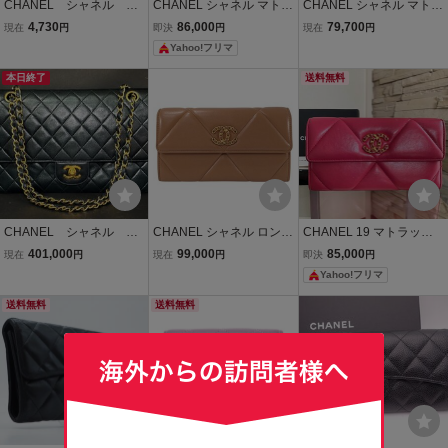
CHANEL シャネル 財
CHANEL シャネル マトラ
CHANEL シャネル マトラ
布 マトラッセ ロング
ッセ スモールフラップウ
ッセ 三つ折り財布 ウォレ
4,730
86,000
79,700
現在
円
即決
円
現在
円
フラップウォレット 182
ォレット 三つ折り財布 ピ
ット 財布 クラシック
Yahoo!フリマ
41172【EHAC0053】
ンク
スモール フラップ ラ
ムスキン
本日終了
送料無料
CHANEL シャネル マ
CHANEL シャネル ロング
CHANEL 19 マトラッセ
トラッセ ダブルフラッ
フラップウォレット 長財
ラム 長財布 ロングフラッ
401,000
99,000
85,000
現在
円
現在
円
即決
円
プ ラムスキン チェー
布 マトラッセ ラムスキン
プウォレット ピンク系
Yahoo!フリマ
ンショルダーバッグ ブ
レザー ブラウン ゴールド
ラック 27cm
金具 CHANEL19 31番台
送料無料
送料無料
ココマーク