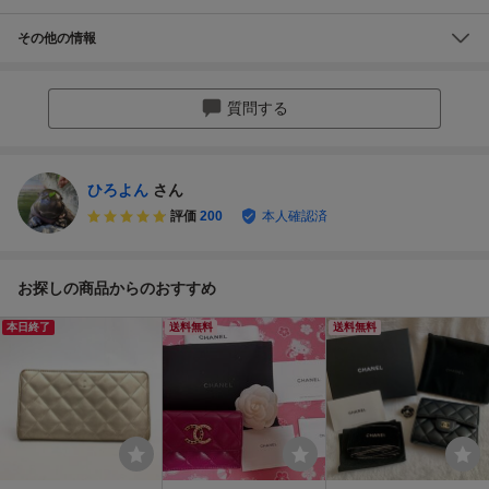
その他の情報
質問する
ひろよん
さん
評価
200
本人確認済
お探しの商品からのおすすめ
本日終了
送料無料
送料無料