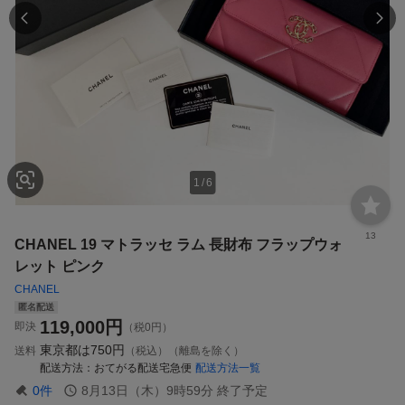
1
/
6
13
CHANEL 19 マトラッセ ラム 長財布 フラップウォ
レット ピンク
CHANEL
匿名配送
119,000
円
即決
（税0円）
東京都は
750円
送料
（税込）（離島を除く）
配送方法
おてがる配送宅急便
配送方法一覧
0
件
8月13日（木）9時59分
終了予定