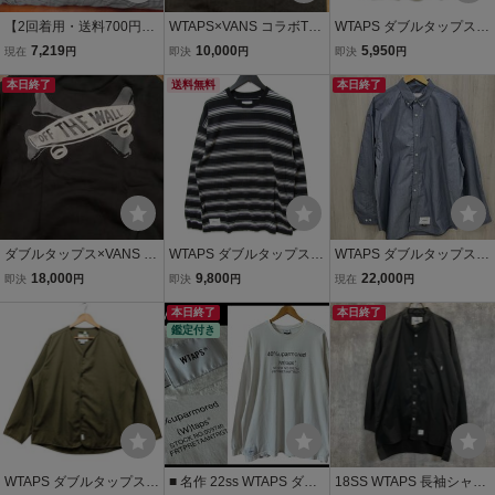
【2回着用・送料700円】
WTAPS×VANS コラボTシ
WTAPS ダブルタップス
WTAPS BD 03 LS COTTO
ャツ vault ダブルタップ
長袖Tシャツ 211ATDT-LT
7,219
10,000
5,950
現在
円
即決
円
即決
円
N.BROADCLOTH.TEXTIL
ス fpar バンズ 40% ヴ
02S 21SS URBAN TERRI
E.OF GREEN L 03 ダブル
本日終了
ォルト forty
送料無料
TORY/TEE.LS ベージュ 3
本日終了
タップス シャツ チェック
27114208
グリーン
ダブルタップス×VANS ス
WTAPS ダブルタップス
WTAPS ダブルタップス /
ウェットパーカー HOOD
長袖Tシャツ 222ATDT-CS
長袖シャツ / 252TQDT-S
18,000
9,800
22,000
即決
円
即決
円
現在
円
ED バンズ WTAPS ヴォル
M13 22AW コットン テキ
HM02 / サイズ X04 サイ
ト vault シンジケート des
スタイル ボーダー ブラッ
本日終了
ズXL
本日終了
鑑定付き
cendant ディセンダント f
ク 黒 3 27114253
par 40%
WTAPS ダブルタップス 2
■ 名作 22ss WTAPS ダブ
18SS WTAPS 長袖シャツ