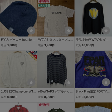
（Lサイズ相当）
プス ジャングルファティ
送料無料
鑑定付き
ーグトラウザース カーゴ
パンツ stock fpar 40%
FPAR ビーニー beanie ダ
WTAPS ダブルタップス
美品 24AW WTAPS ダブ
ブルタップス wtaps 40% f
ロゴプリント 半袖Tシャ
ルタップス TNNL LS COT
3,000
3,900
10,000
即決
円
現在
円
即決
円
orty ディセンダント desc
ツ ホワイト Academy ア
TON 242ATDT-LTM04S
endant
カデミー カレッジ
長袖 Tシャツ カットソー
ロンT サイズ02 国内正規
本物 黒 4845Q♪
1U3832/Champion×WTA
(40)WTAPS ダブルタップ
Black Flag限定 FORTYス
PS 長袖Tシャツ C8-B413
ス 23SS 長袖Tシャツ 2 コ
タジャン wtaps ダブルタ
8,580
8,900
35,000
現在
円
現在
円
即決
円
チャンピオン ダブルタッ
ットン ボーダー 231ATDT
ップス fpar ブラックフラ
プス
-CSM20 WTAPS URBAN
送料無料
ッグ descendant ディセ
TERRITORY ロゴ 刺繍 37
ンダント 40% bull ink ブ