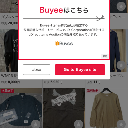
ダブルタップス DESERT
DESCENDANT ビーチパ
WTAPS スポットTシャツ
STORMスウェットパーカ
ンツ wtaps ディセンダン
SCREEN ダブルタップス
20,000
8,000
12,000
即決
円
即決
円
即決
円
ー wtaps デザートストー
ト beach pants ダブルタ
SPOT ディセンダント de
ム 40% FPAR ディセンダ
ップス 40% FPAR
送料無料
scendant 40％ FPAR
送料無料
鑑定付き
ント descendant
close
Go to Buyee site
WTAPS 長袖シャツ ダブ
FPARフォーティーパーセ
WTAPS ダブルタップス
ルタップス 03 コットン
ント WTAPS ダブルタッ
長袖Tシャツ ロンT ブラッ
8,000
5,930
11
即決
円
即決
円
現在
円
ブラック FK
プス 40% Tシャツ NO WA
ク Mサイズ
本日終了
Y I AM GOING TO LOSE
送料無料