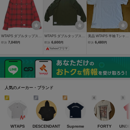
961034354
ルインク
WTAPS ダブルタップス
WTAPS ダブルタップス
美品 WTAPS 半袖 Tシャツ
長袖シャツ メンズ 【中
長袖Tシャツ ロンT オリー
白 ホワイト 半袖Tシャツ
7,040
6,600
6,480
即決
円
即決
円
即決
円
古】
ブ
ダブルタップス
Yahoo!フリマ
人気のメーカー・ブランド
1
2
3
4
5
WTAPS
DESCENDANT
Supreme
FORTY
UND