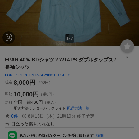
1
/
7
5
FPAR 40％ BDシャツ 2 WTAPS ダブルタップス /
長袖シャツ
FORTY PERCENTS AGAINST RIGHTS
8,000
円
現在
（税0円）
10,000
円
即決
（税0円）
全国一律
430円
送料
（税込）
配送方法
レターパックライト
配送方法一覧
0
件
8月13日（木）21時19分
終了予定
目立った傷や汚れなし
あなただけの特別なクーポンを受け取れます
詳細