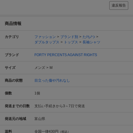
違反報告
商品情報
カテゴリ
ファッション
ブランド別
た/ち/つ
ダブルタップス
トップス
長袖シャツ
ブランド
FORTY PERCENTS AGAINST RIGHTS
サイズ
メンズ
M
商品の状態
目立った傷や汚れなし
個数
1
個
発送までの日数
支払い手続きから3～7日で発送
発送元の地域
富山県
送料
全国一律
430円
（税込）