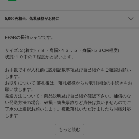
5,000円相当、落札価格がお得に
FPARの長袖シャツです。
サイズ:２(着丈×７８・肩幅×４３．５・身幅×５３CM程度)
状態:１０中の７程度かと思います。
お手数ですが入札前に説明記載事項及び自己紹介をご確認お願い
します。
お取引について:落札後は、落札者様からお取引開始の手続きをお
願い致します。
発送方法について：商品説明及び自己紹介確認下さい。補償のな
い発送方法の場合、破損・紛失事故など責任は負いませんのでご
了承の上選択お願いします。複数落札いただけましたら同梱対応
します...
もっと読む