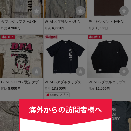
ダブルタップス FURRIER
WTAPS 半袖シャツUNIO
ディセンダント FARM CL
S ヒューリーズ wtaps 長
N ユニオン ダブルタップ
UB Tシャツ descendant
4,500
4,000
7,000
即決
円
即決
円
即決
円
袖シャツ shirt 40% FPAR
ス descendant ディセン
ダブルタップス wtaps 4
forty ディセンダント desc
本日終了
ダント 40% fpar
送料無料
0% fpar forty ファームク
本日終了
endant
ラブ
BLACK FLAG 限定 ダブル
WTAPSダブルタップスT
WTAPS ダブルタップス
タップスTシャツ wtaps ブ
シャツSIGNサイズM新品
胸ポケット 長袖 Tシャツ
8,000
13,800
11,000
即決
円
即決
円
現在
円
ラックフラッグ descenda
ネイビーWTVUA
黒 サイズ03 252ATDT-CS
Yahoo!フリマ
nt ディセンダント fpar 4
M11
0% BULL INK ブルインク
本日終了