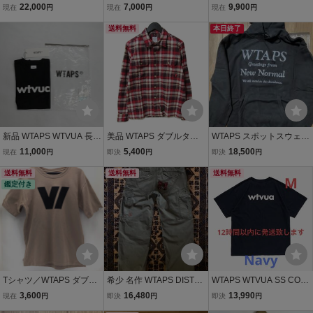
4SS SCOUT 02 / LS / POL
ルタップス 40PCT UPAR
KULTUR LS 02 SHIRT siz
22,000
7,000
9,900
現在
円
現在
円
現在
円
Y. BROADCLOTH 長袖シ
MORED L/S TEE 40%upa
e2 ブラック ダブルタップ
ャツ オリーブドラブ サイ
rmored プリント 長袖 Tシ
送料無料
ス 店舗受取可
本日終了
ズ 3 正規品 / 55971
ャツ カットソー ロンT 白
ホワイト L
新品 WTAPS WTVUA 長袖
美品 WTAPS ダブルタッ
WTAPS スポットスウェッ
Tシャツ 黒 サイズ03 ダブ
プス 長袖ネルシャツ 14A
トパーカー NEW NORMA
11,000
5,400
18,500
現在
円
即決
円
即決
円
ルタップス
W 142GWDT-SHM05 SH
L ダブルタップス spot scr
送料無料
M05 VATOS L/S SHIRTS
送料無料
een ディセンダント desc
送料無料
鑑定付き
COTTON TEXTILE レッド
endant 40% fpar forty
S 27114338
Tシャツ／WTAPS ダブル
希少 名作 WTAPS DISTR
WTAPS WTVUA SS COTT
タップス／アイコンマー
ESSED JUNGLE FATIGU
ON Tシャツ ダブルタップ
3,600
16,480
13,990
現在
円
即決
円
即決
円
ク 21SS／メンズ／X03
E TROUSERS ダブルタッ
ス