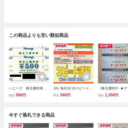
この商品よりも安い類似商品
送料無料
本日終了
ハニーズ 株主優待券
JAL 毎日10 分スピード通
《株主優待!!》★
1,000円分（500円券×2
知 発送無 日本航空 株主
機 お買物優待券 5
580
580
1,350
円
円
円
現在
即決
現在
枚） 2026年8月31日期
優待券 1枚/2枚/3枚/4枚〜
×3枚 有効期限: 202
限
9枚 国内 航空券 割引 搭乗
月末日まで YAMAD
期限2026年11月末まで(8
(^o^)
y
今すぐ落札できる商品
送料無料
送料無料
送料無料