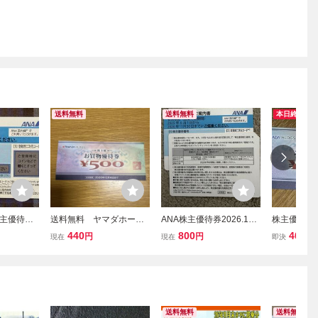
送料無料
送料無料
本日終了
株主優待券
送料無料 ヤマダホール
ANA株主優待券2026.11.3
株主優待券 
26年11
ディングス 株主様お買物
0期限1枚 番号通知のみ
0円分 ヤマ
440
800
400
円
円
円
現在
現在
即決
枚 ☆原則
優待券 500円券 1枚 有効
ングス YAM
(郵送も可)
期限2026年12月末
送料無料
送料無料