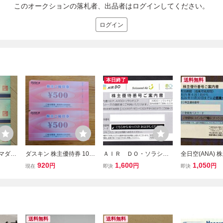
このオークションの落札者、出品者はログインしてください。
ログイン
本日終了
送料無料
ヤマダ電
ダスキン 株主優待券 100
ＡＩＲ ＤＯ・ソラシド
全日空(ANA) 
00円券
0円分 (500円×2枚) 有効期
エア株主優待券 2026年
☆ 使用期限 20
920
1,600
1,050
円
円
円
現在
即決
即決
6年12
限2026年12月31日
9月末期限 番号通知は無
月30日☆1〜5 
A★ v
料です
として番号通知
送料無料
送料無料