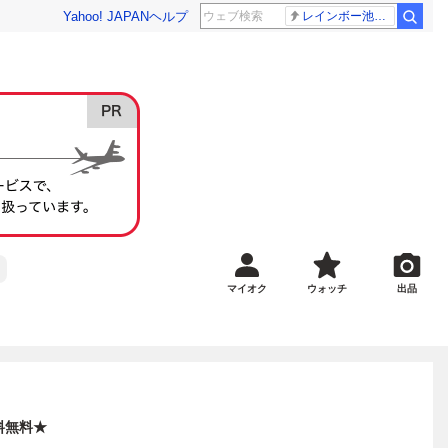
Yahoo! JAPAN
ヘルプ
レインボー池田 佐藤佳奈アナ
マイオク
ウォッチ
出品
料無料★