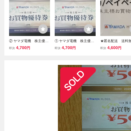
② ヤマダ電機 株主優待
① ヤマダ電機 株主優待
★匿名配送 送料
券 5000円分 有効期限
券 5000円分 有効期限
ヤマダ電機 ヤマダ
4,700
4,700
4,600
円
円
円
即決
即決
即決
2026.12末まで
2026.12末まで
YAMADA HLDGS
待券 500円×10枚 2
12月末日まで