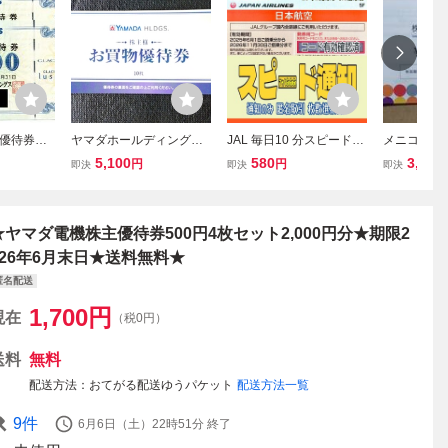
主優待券
ヤマダホールディングス
JAL 毎日10 分スピード通
メニコン株主
0円券×2
株主優待 お買物優待券¥5
知 発送無 日本航空 株主
000円分 
5,100
580
3,920
円
円
即決
即決
即決
8月31日期
00(10枚)有効期限2026年
優待券 1枚/2枚/3枚/4枚〜
026年8月
12月末
9枚 国内 航空券 割引 搭乗
ケットポスト
期限2026年11月末まで(8
y
★ヤマダ電機株主優待券500円4枚セット2,000円分★期限2
026年6月末日★送料無料★
匿名配送
1,700
円
現在
（税0円）
送料
無料
配送方法
おてがる配送ゆうパケット
配送方法一覧
9
件
6月6日（土）22時51分
終了