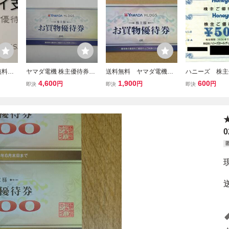
無料★
ヤマダ電機 株主優待券
送料無料 ヤマダ電機
ハニーズ 株
デンキ
5,000円分 有効期限202
株主優待券 2000円分
1,000円分（50
4,600
1,900
600
円
円
円
即決
即決
即決
 株主優
6年12月31日 【4,600円
（500円×4枚） 2026年
枚） 2026年
026年
即決】 ゆうパケット送料
12月末日迄
限
無料